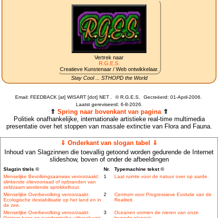
Vertrek naar
R.G.E.S.
Creatieve Kunstenaar / Web ontwikkelaar.
Stay Cool ... STHOPD the World
Email: FEEDBACK [at] WISART [dot] NET .
©
R.G.E.S.
Gecreëerd: 01-April-2006.
Laatst gereviseerd:
6-8-2026.
⇑
Spring naar bovenkant van pagina
⇑
Politiek onafhankelijke, internationale artistieke real-time multimedia
presentatie over het stoppen van massale extinctie van Flora and Fauna.
⇓ Onderkant van slogan tabel ⇓
Inhoud van Slagzinnen die toevallig getoond worden gedurende de Internet
slideshow, boven of onder de afbeeldingen
Slagzin titels ©
Nr.
Typemachine tekst ©
Menselijke Bevolkingsaanwas veroorzaakt:
1
Laat ruimte voor de natuur over op aarde.
slinkende olievoorraad of opbranden van
zeldzaam wordende sprokkelhout.
Menselijke Overbevolking veroorzaakt:
2
Centrum voor Progressieve Evolutie van de
Ecologische destabilisatie op het land en in
Realiteit.
de zee.
Menselijke Overbevolking veroorzaakt:
3
Oceanen vormen de nieren van onze
Grotere kans op pandemische uitbraak van
levende planeet.