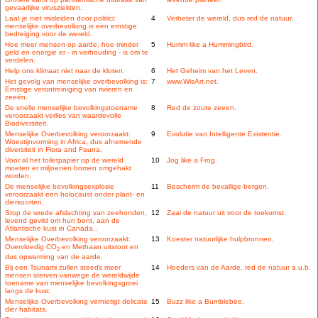
gevaarlijke virusziekten.
Laat je niet misleiden door politici:
4
Verbeter de wereld, dus red de natuur.
menselijke overbevolking is een ernstige
bedreiging voor de wereld.
Hoe meer mensen op aarde, hoe minder
5
Humm like a Hummingbird.
geld en energie er - in verhouding - is om te
verdelen.
Help ons klimaat niet naar de kloten.
6
Het Geheim van het Leven.
Het gevolg van menselijke overbevolking is:
7
www.WisArt.net.
Ernstige verontreiniging van rivieren en
zeeën.
De snelle menselijke bevolkingstoename
8
Red de zoute zeeen.
veroorzaakt verlies van waardevolle
Biodiversiteit.
Menselijke Overbevolking veroorzaakt:
9
Evolutie van Intelligente Existentie.
Woestijnvorming in Africa, dus afnemende
diversiteit in Flora and Fauna.
Voor al het toiletpapier op de wereld
10
Jog like a Frog.
moeten er miljoenen bomen omgehakt
worden.
De menselijke bevolkingsexplosie
11
Bescherm de bevallige bergen.
veroorzaakt een holocaust onder plant- en
diersoorten.
Stop de wrede afslachting van zeehonden,
12
Zaai de natuur uit voor de toekomst.
levend gevild om hun bont, aan de
Atlantische kust in Canada..
Menselijke Overbevolking veroorzaakt:
13
Koester natuurlijke hulpbronnen.
Overvloedig CO
en Methaan uitstoot en
2
dus opwarming van de aarde.
Bij een Tsunami zullen steeds meer
14
Hoeders van de Aarde, red de natuur a.u.b.
mensen sterven vanwege de wereldwijde
toename van menselijke bevolkingsgroei
langs de kust.
Menselijke Overbevolking vernietigt delicate
15
Buzz like a Bumblebee.
dier habitats.