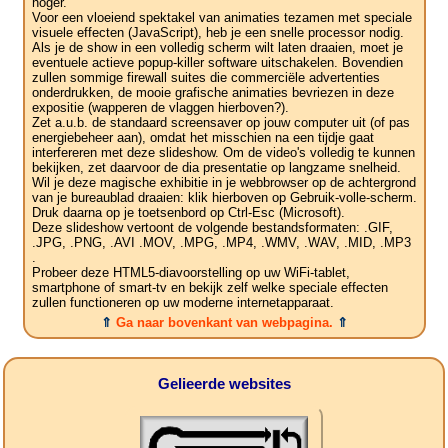
hoger.
Voor een vloeiend spektakel van animaties tezamen met speciale
visuele effecten (JavaScript), heb je een snelle processor nodig.
Als je de show in een volledig scherm wilt laten draaien, moet je
eventuele actieve popup-killer software uitschakelen. Bovendien
zullen sommige firewall suites die commerciële advertenties
onderdrukken, de mooie grafische animaties bevriezen in deze
expositie (wapperen de vlaggen hierboven?).
Zet a.u.b. de standaard screensaver op jouw computer uit (of pas
energiebeheer aan), omdat het misschien na een tijdje gaat
interfereren met deze slideshow. Om de video's volledig te kunnen
bekijken, zet daarvoor de dia presentatie op langzame snelheid.
Wil je deze magische exhibitie in je webbrowser op de achtergrond
van je bureaublad draaien: klik hierboven op Gebruik-volle-scherm.
Druk daarna op je toetsenbord op Ctrl-Esc (Microsoft).
Deze slideshow vertoont de volgende bestandsformaten: .GIF,
.JPG, .PNG, .AVI .MOV, .MPG, .MP4, .WMV, .WAV, .MID, .MP3
.
Probeer deze HTML5-diavoorstelling op uw WiFi-tablet,
smartphone of smart-tv en bekijk zelf welke speciale effecten
zullen functioneren op uw moderne internetapparaat.
⇑
Ga naar bovenkant van webpagina.
⇑
Gelieerde websites