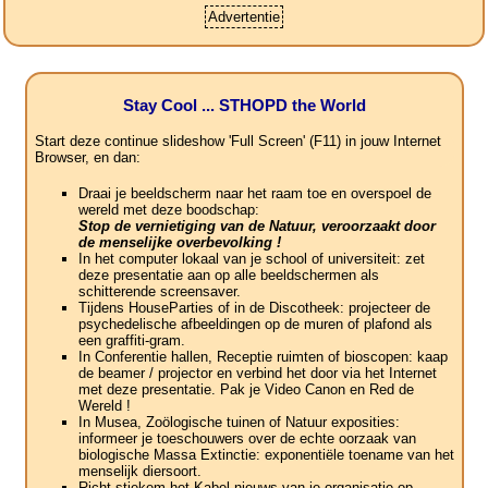
Advertentie
Stay Cool ... STHOPD the World
Start deze continue slideshow 'Full Screen' (F11) in jouw Internet
Browser, en dan:
Draai je beeldscherm naar het raam toe en overspoel de
wereld met deze boodschap:
Stop de vernietiging van de Natuur, veroorzaakt door
de menselijke overbevolking !
In het computer lokaal van je school of universiteit: zet
deze presentatie aan op alle beeldschermen als
schitterende screensaver.
Tijdens HouseParties of in de Discotheek: projecteer de
psychedelische afbeeldingen op de muren of plafond als
een graffiti-gram.
In Conferentie hallen, Receptie ruimten of bioscopen: kaap
de beamer / projector en verbind het door via het Internet
met deze presentatie. Pak je Video Canon en Red de
Wereld !
In Musea, Zoölogische tuinen of Natuur exposities:
informeer je toeschouwers over de echte oorzaak van
biologische Massa Extinctie: exponentiële toename van het
menselijk diersoort.
Richt stiekem het Kabel nieuws van je organisatie op