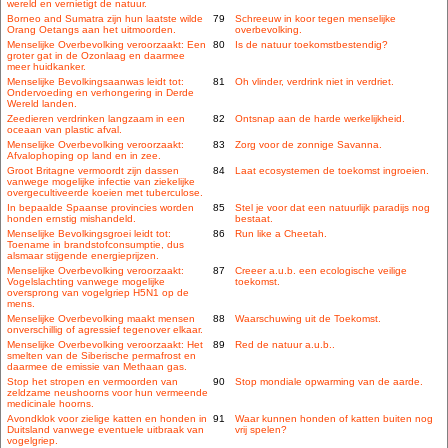
wereld en vernietigt de natuur.
Borneo and Sumatra zijn hun laatste wilde
79
Schreeuw in koor tegen menselijke
Orang Oetangs aan het uitmoorden.
overbevolking.
Menselijke Overbevolking veroorzaakt: Een
80
Is de natuur toekomstbestendig?
groter gat in de Ozonlaag en daarmee
meer huidkanker.
Menselijke Bevolkingsaanwas leidt tot:
81
Oh vlinder, verdrink niet in verdriet.
Ondervoeding en verhongering in Derde
Wereld landen.
Zeedieren verdrinken langzaam in een
82
Ontsnap aan de harde werkelijkheid.
oceaan van plastic afval.
Menselijke Overbevolking veroorzaakt:
83
Zorg voor de zonnige Savanna.
Afvalophoping op land en in zee.
Groot Britagne vermoordt zijn dassen
84
Laat ecosystemen de toekomst ingroeien.
vanwege mogelijke infectie van ziekelijke
overgecultiveerde koeien met tuberculose.
In bepaalde Spaanse provincies worden
85
Stel je voor dat een natuurlijk paradijs nog
honden ernstig mishandeld.
bestaat.
Menselijke Bevolkingsgroei leidt tot:
86
Run like a Cheetah.
Toename in brandstofconsumptie, dus
alsmaar stijgende energieprijzen.
Menselijke Overbevolking veroorzaakt:
87
Creeer a.u.b. een ecologische veilige
Vogelslachting vanwege mogelijke
toekomst.
oversprong van vogelgriep H5N1 op de
mens.
Menselijke Overbevolking maakt mensen
88
Waarschuwing uit de Toekomst.
onverschillig of agressief tegenover elkaar.
Menselijke Overbevolking veroorzaakt: Het
89
Red de natuur a.u.b..
smelten van de Siberische permafrost en
daarmee de emissie van Methaan gas.
Stop het stropen en vermoorden van
90
Stop mondiale opwarming van de aarde.
zeldzame neushoorns voor hun vermeende
medicinale hoorns.
Avondklok voor zielige katten en honden in
91
Waar kunnen honden of katten buiten nog
Duitsland vanwege eventuele uitbraak van
vrij spelen?
vogelgriep.