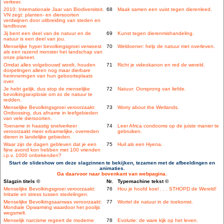
verkeer.
2010: Internationale Jaar van Biodiversiteit.
68
Maak samen een vuist tegen dierenleed.
VN zegt: planten- en diersoorten
verdwijnen door uitbreiding van steden en
landbouw.
Jij bent een deel van de natuur en de
69
Kunst tegen dierenmishandeling.
natuur is een deel van jou.
Menselijke hyper bevolkingsgroei verwoest
70
Weldoener: help de natuur met overleven.
als een razend monster het landschap van
onze planeet.
Omdat alles volgebouwd wordt, houden
71
Richt je videokanon en red de wereld.
dorpelingen alleen nog maar dierbare
herinneringen van hun geboorteplaats
over.
Je hebt gelijk, dus stop de menselijke
72
Natuur: Oorsprong van liefde.
bevolkingsexplosie om zo de natuur te
redden.
Menselijke Bevolkingsgroei veroorzaakt:
73
Worry about the Wetlands.
Ontbossing, dus afname in leefgebieden
van vele diersoorten.
Toename in haastig snelverkeer
74
Leer Africa condooms op de juiste manier te
veroorzaakt meer erbarmelijke, overreden
gebruiken.
dieren in landelijke gebieden.
Waar zijn de dagen gebleven dat je een
75
Huil als een Hyena.
fijne avond kon hebben met 100 vrienden
i.p.v. 1000 onbekenden?
Start de slideshow om deze slagzinnen te bekijken, tezamen met de afbeeldingen en
animaties.
Ga daarvoor naar bovenkant van webpagina.
Slagzin titels ©
Nr.
Typemachine tekst ©
Menselijke Bevolkingsgroei veroorzaakt:
76
Hou je hoofd koel . . . STHOPD de Wereld!
Irritatie en stress tussen stedelingen.
Menselijke Bevolkingsaanwas veroorzaakt:
77
Wortel de natuur in de toekomst.
Mondiale Opwarming waardoor het poolijs
wegsmelt.
Menselijk narcisme regeert de moderne
78
Evolutie: de ware kijk op het leven.