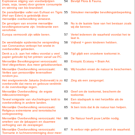
Explosieve stijging van voedselprijzen
54
Bevrijd Flora & Fauna.
(mais, soja, tarwe) door grotere consumptie
en winning van bio-brandstof.
De paradijselijke vallei van Eufraat en Tigris
55
Stimuleer menselijke bevolkingsinbeperking.
(Hof van Eden) is geleidelijk door
menselijke overbevolking verwoest.
De gevolgen van enorme menselijke
56
Nu is de laatste fase van het bestaan zoals
bevolkingstoename zijn: Intolerantie een
wij die kennen.
xenofobie.
Europa vermoordt zijn wilde beren.
57
Vertel iedereen de waarheid voordat het te
laat is.
De wereldwijde epidemische verspreiding
58
Vrijheid = geen kinderen hebben.
van Coronavirus verloopt het snelst in
overbevolkte gebieden.
Denk a.u.b. aan het milieu voordat u veel
59
Tijd glijdt een onzekere toekomst in.
papier gebruikt bij het printen vanaf uw PC.
Menselijke Bevolkingsgroei veroorzaakt:
60
Entoptic Ecstasy = Brain Art.
Veel vliegverkeer, dus meer geluidsoverlast.
Menselijke Overbevolking veroorzaakt:
61
Wij houden ervan de natuur te beschermen.
Verlies aan persoonlijke levenssfeer
rondom jou.
Het snelgroeiende Jakarta (Indonesië) is zo
62
Zing als een zangvogel.
overbevolkt dat mens en gebouw verdrinkt
in de overvloedige regen.
Menselijke Overbevolking: de ergste
63
Geef om de toekomst, bescherm de
milieuverontreiniger.
toekomst.
Teveel emigratie van vluchtelingen leidt to
64
Een stadspark is niet hetzelfde als de
overbevolking in andere landen.
natuur.
Menselijke Overbevolking veroorzaakt:
65
Ik ben trots dat ik de natuur kan helpen.
Religieus extremisme and terroristische
oorlogsvoering.
Menselijke Overbevolking veroorzaakt: Het
66
De Natuur heeft jouw Liefde nodig.
smelten van de ijskappen en daarmee
verhoging van de zeespiegel.
Menselijke Overbevolking veroorzaakt:
67
Ik verloor mijn geloof en vond de waarheid.
Toename in luchtverontreiniging door meer