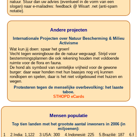
natuur. Stuur dan uw advies (eventueel in de vorm van een
slogan) naar e-mailadres: feedback @ Wisart .net (anti-spam
notatie).
Andere projecten
Internationale Projecten over Natuur Bescherming & Milieu
Activisme
Wat kun jij doen: spaar het groen!
Vecht tegen woningbouw die de natuur wegvaagt. Strijd voor
bestemmingsplannen die ook rekening houden met voldoende
ruimte voor de flora en fauna.
De hond als symbool van ruimtelijke vrijheid voor de gewone
burger: daar waar honden met hun baasjes nog vrij kunnen
rondlopen en spelen, daar is het niet volgebouwd met huizen en
wegen.
Protesteren tegen de menselijke overbevolking: het laaste
taboe.
STHOPD eCards
Mensen populatie
Top tien landen met het grootste aantal inwoners in 2006 (in
miljoenen):
India: 1,122 3.USA: 300 4.Indonesië: 225 5.Brazilië: 187 6.Pakistan: