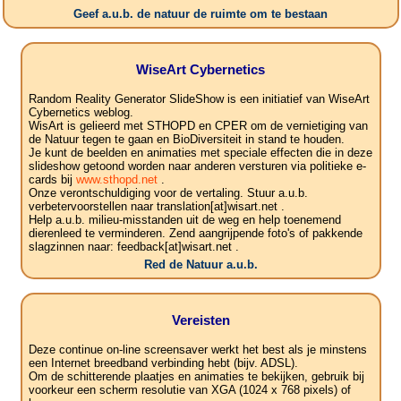
Geef a.u.b. de natuur de ruimte om te bestaan
WiseArt Cybernetics
Random Reality Generator SlideShow is een initiatief van WiseArt
Cybernetics weblog.
WisArt is gelieerd met STHOPD en CPER om de vernietiging van
de Natuur tegen te gaan en BioDiversiteit in stand te houden.
Je kunt de beelden en animaties met speciale effecten die in deze
slideshow getoond worden naar anderen versturen via politieke e-
cards bij
www.sthopd.net
.
Onze verontschuldiging voor de vertaling. Stuur a.u.b.
verbetervoorstellen naar translation[at]wisart.net .
Help a.u.b. milieu-misstanden uit de weg en help toenemend
dierenleed te verminderen. Zend aangrijpende foto's of pakkende
slagzinnen naar: feedback[at]wisart.net .
Red de Natuur a.u.b.
Vereisten
Deze continue on-line screensaver werkt het best als je minstens
een Internet breedband verbinding hebt (bijv. ADSL).
Om de schitterende plaatjes en animaties te bekijken, gebruik bij
voorkeur een scherm resolutie van XGA (1024 x 768 pixels) of