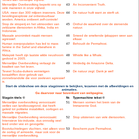
Menselijke Overbevolking beperkt ons op
43
An Inconvenient Truth.
vele manieren in onze vrijheid.
USA: meer dan 300 miljoen inwoners. Deze
44
De natuur huilt want ze sterft uit.
bevolingsexplosie zal onbestuurbaar
worden. America ontbeert zelf-controle!
Stop de stroperij en het uitmoorden van
45
Onthul de waarheid over de stervende
zeldzame diersoorten in Afrika, India en
natuur.
Indonesie.
Massale anonimiteit maakt mensen
46
Smeed de smeltende ijskappen weer aan
agressief.
elkaar.
Human overpopulation has led to mass
47
Behoudt de Permafrost.
famine in the Sahel and elsewhere in
Africa.
Malaysië heeft zijn laatste wilde neushoorn
48
Whistle like a Whale.
gedood in 2005.
Menselijke Overbevolking verlaagt de
49
Verdedig de Amazone Delta.
kwaliteit van het leven.
Teveel Scuba-duikers vernietigen
50
De natuur zegt: Dank je wel!
koraalriffen door gebruik van
zonnebrandolie die voor zeeleven agressief
is.
Start de slideshow om deze slagzinnen te bekijken, tezamen met de afbeeldingen en
animaties.
Ga daarvoor naar bovenkant van webpagina.
Slagzin titels ©
Nr.
Typemachine tekst ©
Menselijke overbevolking veroorzaakt
51
Mensen vormen het brein van de
verlies van landbouwgrond, dat heeft
Immanente God.
geleid tot politieke instabiliteit, oorlogen en
massale migraties.
Menselijke Overbevolking veroorzaakt:
52
Stop uitsterven van vele diersoorten.
Intensieve bio-industie, dus onnodig veel
leed onder vee en gevogelte.
Bootvluchtelingen vluchten, niet alleen voor
53
Bescherm pure Permafrost.
de oorlog of armoede, maar ook voor de
menselijke overbevolking.