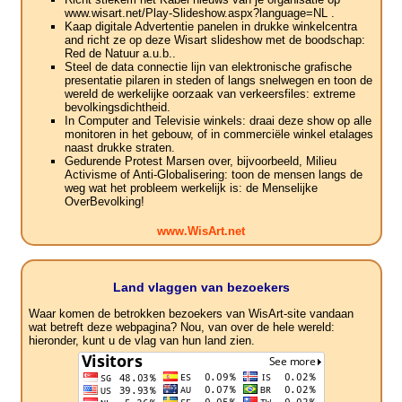
www.wisart.net/Play-Slideshow.aspx?language=NL .
Kaap digitale Advertentie panelen in drukke winkelcentra
and richt ze op deze Wisart slideshow met de boodschap:
Red de Natuur a.u.b..
Steel de data connectie lijn van elektronische grafische
presentatie pilaren in steden of langs snelwegen en toon de
wereld de werkelijke oorzaak van verkeersfiles: extreme
bevolkingsdichtheid.
In Computer and Televisie winkels: draai deze show op alle
monitoren in het gebouw, of in commerciële winkel etalages
naast drukke straten.
Gedurende Protest Marsen over, bijvoorbeeld, Milieu
Activisme of Anti-Globalisering: toon de mensen langs de
weg wat het probleem werkelijk is: de Menselijke
OverBevolking!
www.WisArt.net
Land vlaggen van bezoekers
Waar komen de betrokken bezoekers van WisArt-site vandaan
wat betreft deze webpagina? Nou, van over de hele wereld:
hieronder, kunt u de vlag van hun land zien.