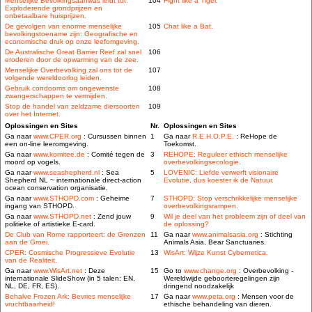
Menselijke Bevolkingsaanwas leidt tot:
104
Fight like a Tiger.
Exploderende grondprijzen en
onbetaalbare huisprijzen.
De gevolgen van enorme menselijke
105
Chat like a Bat.
bevolkingstoename zijn: Geografische en
economische druk op onze leefomgeving.
De Australische Great Barrier Reef zal snel
106
eroderen door de opwarming van de zee.
Menselijke Overbevolking zal ons tot de
107
volgende wereldoorlog leiden.
Gebruik condooms om ongewenste
108
zwangerschappen te vermijden.
Stop de handel van zeldzame diersoorten
109
over het Internet.
Oplossingen en Sites
Nr.
Oplossingen en Sites
Ga naar
www.CPER.org
: Cursussen binnen
1
Ga naar
R.E.H.O.P.E.
: ReHope de
een on-line leeromgeving.
Toekomst.
Ga naar
www.komitee.de
: Comité tegen de
3
REHOPE: Reguleer ethisch menselijke
moord op vogels.
overbevolkingsecologie.
Ga naar
www.seashepherd.nl
: Sea
5
LOVENIC: Liefde verwerft visionaire
Shepherd NL ~ internationale direct-action
Evolutie, dus koester ik de Natuur.
ocean conservation organisatie.
Ga naar
www.STHOPD.com
: Geheime
7
STHOPD: Stop verschrikkelijke menselijke
ingang van STHOPD.
overbevolkingsrampen.
Ga naar
www.STHOPD.net
: Zend jouw
9
Wil je deel van het probleem zijn of deel van
politieke of artistieke E-card.
de oplossing?
De Club van Rome rapporteert: de Grenzen
11
Ga naar
www.animalsasia.org
: Stichting
aan de Groei.
Animals Asia, Bear Sanctuaries.
CPER: Cosmische Progressieve Evolutie
13
WisArt: Wijze Kunst Cybernetica.
van de Realiteit.
Ga naar
www.WisArt.net
: Deze
15
Go to
www.change.org
: Overbevolking -
internationale SlideShow (in 5 talen: EN,
Wereldwijde geboorteregelingen zijn
NL, DE, FR, ES).
dringend noodzakelijk
Behalve Frozen Ark: Bevries menselijke
17
Ga naar
www.peta.org
: Mensen voor de
vruchtbaarheid!
ethische behandeling van dieren.