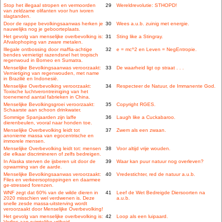
Stop het illegaal stropen en vermoorden
29
Wereldrevolutie: STHOPD!
van zeldzame olifanten voor hun ivoren
slagtanden.
Door de rappe bevolkingsaanwas herken je
30
Wees a.u.b. zuinig met energie.
nauwelijks nog je geboorteplaats.
Het gevolg van menselijke overbevolking is:
31
Sting like a Stingray.
Afvalophoping van zware metalen.
Illegale ontbossing door maffia-achtige
32
e = mc^2 en Leven = NegEntropie.
bendes vernietigt razendsnel het tropisch
regenwoud in Borneo en Sumatra.
Menselijke Bevolkingsaanwas veroorzaakt:
33
De waarheid ligt op straat . . .
Vernietiging van regenwouden, met name
in Brazilië en Indonesië.
Menselijke Overbevolking veroorzaakt:
34
Respecteer de Natuur, de Immanente God.
Toxische luchtverontreiniging van het
toenemend aantal fabrieken in China.
Menselijke Bevolkingsgroei veroorzaakt:
35
Copyright RGES.
Schaarste aan schoon drinkwater.
Sommige Spanjaarden zijn laffe
36
Laugh like a Cuckabaroo.
dierenbeulen, vooral naar honden toe.
Menselijke Overbevolking leidt tot
37
Zwem als een zwaan.
anonieme massa van egocentrische en
immorele mensen.
Menselijke Overbevolking leidt tot: mensen
38
Voor altijd vrije wouden.
die elkaar discrimineren of zelfs bedreigen.
In Alaska sterven de ijsberen uit door de
39
Waar kan puur natuur nog overleven?
opwarming van de aarde.
Menselijke Bevolkingsaanwas veroorzaakt:
40
Vredestichter, red de natuur a.u.b.
Files en verkeersoptoppingen en daarmee
ge-stressed forenzen.
WNF zegt dat 60% van de wilde dieren in
41
Leef de Wet Bedreigde Diersoorten na
2020 misschien wel verdwenen is. Deze
a.u.b.
snelle zesde massa-uitsterving wordt
veroorzaakt door Menselijke Overbevolking!
Het gevolg van menselijke overbevolking is:
42
Loop als een luipaard.
Verlies aan ruimtelijke vrijheid.