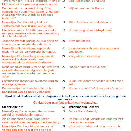
Teveel mensen -> teveel industrie -> teveel
16
Geef Macht aan de Natuur.
CO2 uitstoot -> opwarming van de aarde.
De overheid van overvol Hong Kong
17
Wij houden van de Natuur.
verbiedt het houden van katten of honden
in appartementen. Wordt dit ook onze
toekomst?
Menselijke Overbevolking leidt tot:
18
Milieu Activisme voor de Natuur.
Toenemende kloof tussen arm en rijk.
China vermoorde 50.000 honden omdat
19
De natuur gaat wereldwijd dood.
een paar mensen stierven aan besmetting
door hondsdolheid.
Japan vermoordt jaarlijks 23.000 dolfijnen
20
Stop BioPiraterij.
voor vleesconsumptie door de mens.
Menselijk zelfbevrediging regeert de
21
Laat electronisch afval de natuur niet
moderne wereld en vernietigt de natuur.
vergiftigen.
Menselijke Overbevolking veroorzaakt:
22
Vlieg als een vleermuis.
overbevolkte dierenasielen met
verwaarloosde of verstoten huisdieren.
Mondiale opwarming is mede het resultaat
23
Jongleer niet met de Jungel.
van vele dorpen die uitgroeien to grote,
warmte-verliezend steden van beton en
asfalt.
Commerciële menselijke overbevolking zal
24
U kunt de Waarheid vinden in het Leven
ons kapotgroeien.
zelf.
De menselijke overbevolking heeft het
25
Nature is part of YOU are part of nature.
aangezicht van de aarde veranderd.
Start de slideshow om deze slagzinnen te bekijken, tezamen met de afbeeldingen en
animaties.
Ga daarvoor naar bovenkant van webpagina.
Slagzin titels ©
Nr.
Typemachine tekst ©
Menselijk egoïsme regeert de moderne
26
Dance like a Butterfly.
wereld en vernietigt de natuur.
Als de apocalyps komt, wordt deze
27
De natuur zegt: vriendelijke groeten met
veroorzaakt door menselijke overbevolking.
handen en voeten.
Menselijke Overbevolking veroorzaakt:
28
Waarheidszoeker, red de natuur a.u.b.
Verlies aan serene rust om ons heen.