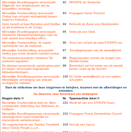
Menselijke Bevolkingsgroei veroorzaakt:
92
REHOPE de Toekomst.
Stijgende zee temperaturen dat de
koraalriffen vernietigt.
Menselijke Overbevolking veroorzaakt:
93
Propageer Kyoto Protocol.
Oorlog over schaars woongebied tussen
Israel en Palestina.
Zaïre moordt al haar Bonobos and Gorillas
94
Behoudt de Basis voor Biodiversiteit.
uit als bushmeat in de Congo.
Menselijke Bevolkingsgroei veroorzaakt:
95
Groei als een Giraf.
Drastische klimaatveranderingen over de
hele wereld door broeikas effect.
Menselijke Overbevolking: de ergste
96
Stuur een eCard via www.STHOPD.net.
nachtmerrie van de toekomst.
Menselijke Overbevolking veroorzaakt:
97
Toevalsgenerator van de werkelijkheid.
Verlies aan echte donkere nachten buiten.
'De toekomst koesteren' betekent 'De
98
Regenwouden vormen de longen van
toekomst reguleren'.
Moeder Aarde.
De alsmaar toenemende aantal gebouwen
99
Binnenkort zal het einde van de wereld
en wegen veroozaakt ongewenste
komen zoals wij die kennen.
klimaatverstoringen.
Menselijke Bevolkingsaanwas veroorzaakt:
100
De harde werkelijkheid zal ons wakker
Wereldwijde vernietiging van delicate
schudden.
ecologische habitats.
Start de slideshow om deze slagzinnen te bekijken, tezamen met de afbeeldingen en
animaties.
Ga daarvoor naar bovenkant van webpagina.
Slagzin titels ©
Nr.
Typemachine tekst ©
Menselijke Overbevolking leidt tot: Meer
101
Wordt lid van ons STHOPD-Team.
commerciële afslachting van Walvissen en
Dolfijnen.
Menselijke Bevolkingsaanwas veroorzaakt:
102
Propageer Forest Stewardship Council.
meedogenloze baancompetitie en
toenemende werkeloosheid.
Ter nagedachtenis van Timothy Treadwell:
103
Huil als een hyena.
steun Grizzly People a.u.b..