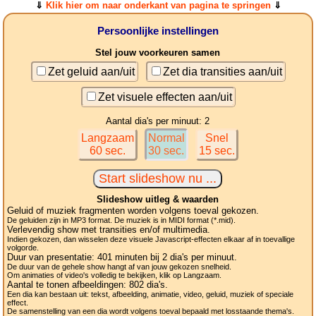
⇓
Klik hier om naar onderkant van pagina te springen
⇓
Persoonlijke instellingen
Stel jouw voorkeuren samen
Zet geluid aan/uit
Zet dia transities aan/uit
Zet visuele effecten aan/uit
Aantal dia's per minuut: 2
Langzaam
Normal
Snel
60 sec.
30 sec.
15 sec.
Slideshow uitleg & waarden
Geluid of muziek fragmenten worden volgens toeval gekozen.
De geluiden zijn in MP3 format. De muziek is in MIDI format (*.mid).
Verlevendig show met transities en/of multimedia.
Indien gekozen, dan wisselen deze visuele Javascript-effecten elkaar af in toevallige
volgorde.
Duur van presentatie:
401
minuten bij 2
dia's
per minuut.
De duur van de gehele show hangt af van jouw gekozen snelheid.
Om animaties of video's volledig te bekijken, klik op Langzaam.
Aantal te tonen afbeeldingen:
802
dia's.
Een dia kan bestaan uit: tekst, afbeelding, animatie, video, geluid, muziek of speciale
effect.
De samenstelling van een dia wordt volgens toeval bepaald met losstaande thema's.