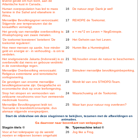
levend gevild om hun bont, aan de
Atlantische kust in Canada..
Human overpopulation has led to mass
16
De natuur zegt: Dank je wel!
famine in the Sahel and elsewhere in
Africa.
Menselijke Bevolkingsgroei veroorzaakt:
17
REHOPE de Toekomst.
Stijgende zee temperaturen dat de
koraalriffen vernietigt.
Het gevolg van menselijke overbevolking is:
18
e = mc^2 en Leven = NegEntropie.
Afvalophoping van zware metalen.
'De toekomst koesteren' betekent 'De
19
Het Geheim van het Leven.
toekomst reguleren'.
Hoe meer mensen op aarde, hoe minder
20
Humm like a Hummingbird.
geld en energie er - in verhouding - is om te
verdelen.
Het snelgroeiende Jakarta (Indonesië) is zo
21
Wij houden ervan de natuur te beschermen.
overbevolkt dat mens en gebouw verdrinkt
in de overvloedige regen.
Menselijke Overbevolking veroorzaakt:
22
Stimuleer menselijke bevolkingsinbeperking.
Religieus extremisme and terroristische
oorlogsvoering.
De gevolgen van enorme menselijke
23
Wordt lid van ons STHOPD-Team.
bevolkingstoename zijn: Geografische en
economische druk op onze leefomgeving.
Stop het stropen en vermoorden van
24
Waarschuwing uit de Toekomst.
zeldzame neushoorns voor hun vermeende
medicinale hoorns.
Menselijke Bevolkingsgroei leidt tot:
25
Waar kan puur natuur nog overleven?
Toename in brandstofconsumptie, dus
alsmaar stijgende energieprijzen.
Start de slideshow om deze slagzinnen te bekijken, tezamen met de afbeeldingen en
animaties.
Ga daarvoor naar bovenkant van webpagina.
Slagzin titels ©
Nr.
Typemachine tekst ©
Voor al het toiletpapier op de wereld
26
Jog like a Frog.
moeten er miljoenen bomen omgehakt