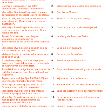
Indonesie.
Sommige Spanjaarden zijn laffe
2
Maak samen een vuist tegen dierenleed.
dierenbeulen, vooral naar honden toe.
Menselijke Overbevolking maakt mensen
3
Run like a Cheetah.
onverschillig of agressief tegenover elkaar.
Stop het illegaal stropen en vermoorden
4
Wees a.u.b. zuinig met energie.
van zeldzame olifanten voor hun ivoren
slagtanden.
Menselijke Bevolkingsaanwas leidt tot:
5
Ontsnap aan de harde werkelijkheid.
Ondervoeding en verhongering in Derde
Wereld landen.
Teveel Scuba-duikers vernietigen
6
Verdedig de Amazone Delta.
koraalriffen door gebruik van
zonnebrandolie die voor zeeleven agressief
is.
Menselijke Overbevolking beperkt ons op
7
Loop als een luipaard.
vele manieren in onze vrijheid.
Malaysië heeft zijn laatste wilde neushoorn
8
Behoudt de Permafrost.
gedood in 2005.
Explosieve stijging van voedselprijzen
9
Bescherm pure Permafrost.
(mais, soja, tarwe) door grotere consumptie
en winning van bio-brandstof.
Avondklok voor zielige katten en honden in
10
Stop mondiale opwarming van de aarde.
Duitsland vanwege eventuele uitbraak van
vogelgriep.
Japan vermoordt jaarlijks 23.000 dolfijnen
11
Wij houden van de Natuur.
voor vleesconsumptie door de mens.
Menselijke Bevolkingsgroei veroorzaakt:
12
Stuur een eCard via www.STHOPD.net.
Schaarste aan schoon drinkwater.
Menselijke Overbevolking veroorzaakt:
13
Laat ecosystemen de toekomst ingroeien.
Afvalophoping op land en in zee.
Menselijke Bevolkingsaanwas veroorzaakt:
14
Regenwouden vormen de longen van
meedogenloze baancompetitie en
Moeder Aarde.
toenemende werkeloosheid.
Stop de wrede afslachting van zeehonden,
15
Zaai de natuur uit voor de toekomst.