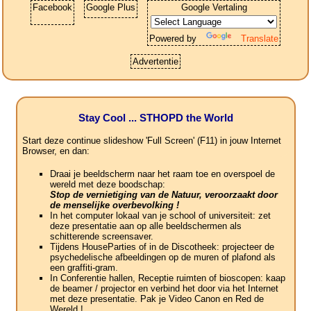
Facebook
Google Plus
Google Vertaling
Powered by
Translate
Advertentie
Stay Cool ... STHOPD the World
Start deze continue slideshow 'Full Screen' (F11) in jouw Internet
Browser, en dan:
Draai je beeldscherm naar het raam toe en overspoel de
wereld met deze boodschap:
Stop de vernietiging van de Natuur, veroorzaakt door
de menselijke overbevolking !
In het computer lokaal van je school of universiteit: zet
deze presentatie aan op alle beeldschermen als
schitterende screensaver.
Tijdens HouseParties of in de Discotheek: projecteer de
psychedelische afbeeldingen op de muren of plafond als
een graffiti-gram.
In Conferentie hallen, Receptie ruimten of bioscopen: kaap
de beamer / projector en verbind het door via het Internet
met deze presentatie. Pak je Video Canon en Red de
Wereld !