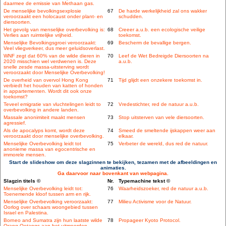
daarmee de emissie van Methaan gas.
De menselijke bevolkingsexplosie
67
De harde werkelijkheid zal ons wakker
veroorzaakt een holocaust onder plant- en
schudden.
diersoorten.
Het gevolg van menselijke overbevolking is:
68
Creeer a.u.b. een ecologische veilige
Verlies aan ruimtelijke vrijheid.
toekomst.
Menselijke Bevolkingsgroei veroorzaakt:
69
Bescherm de bevallige bergen.
Veel vliegverkeer, dus meer geluidsoverlast.
WNF zegt dat 60% van de wilde dieren in
70
Leef de Wet Bedreigde Diersoorten na
2020 misschien wel verdwenen is. Deze
a.u.b.
snelle zesde massa-uitsterving wordt
veroorzaakt door Menselijke Overbevolking!
De overheid van overvol Hong Kong
71
Tijd glijdt een onzekere toekomst in.
verbiedt het houden van katten of honden
in appartementen. Wordt dit ook onze
toekomst?
Teveel emigratie van vluchtelingen leidt to
72
Vredestichter, red de natuur a.u.b.
overbevolking in andere landen.
Massale anonimiteit maakt mensen
73
Stop uitsterven van vele diersoorten.
agressief.
Als de apocalyps komt, wordt deze
74
Smeed de smeltende ijskappen weer aan
veroorzaakt door menselijke overbevolking.
elkaar.
Menselijke Overbevolking leidt tot
75
Verbeter de wereld, dus red de natuur.
anonieme massa van egocentrische en
immorele mensen.
Start de slideshow om deze slagzinnen te bekijken, tezamen met de afbeeldingen en
animaties.
Ga daarvoor naar bovenkant van webpagina.
Slagzin titels ©
Nr.
Typemachine tekst ©
Menselijke Overbevolking leidt tot:
76
Waarheidszoeker, red de natuur a.u.b.
Toenemende kloof tussen arm en rijk.
Menselijke Overbevolking veroorzaakt:
77
Milieu Activisme voor de Natuur.
Oorlog over schaars woongebied tussen
Israel en Palestina.
Borneo and Sumatra zijn hun laatste wilde
78
Propageer Kyoto Protocol.
Orang Oetangs aan het uitmoorden.