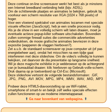
Deze continue on-line screensaver werkt het best als je minstens
een Internet breedband verbinding hebt (bijv. ADSL).
Om de schitterende plaatjes en animaties te bekijken, gebruik bij
voorkeur een scherm resolutie van XGA (1024 x 768 pixels) of
hoger.
Voor een vloeiend spektakel van animaties tezamen met speciale
visuele effecten (JavaScript), heb je een snelle processor nodig.
Als je de show in een volledig scherm wilt laten draaien, moet je
eventuele actieve popup-killer software uitschakelen. Bovendien
zullen sommige firewall suites die commerciële advertenties
onderdrukken, de mooie grafische animaties bevriezen in deze
expositie (wapperen de vlaggen hierboven?).
Zet a.u.b. de standaard screensaver op jouw computer uit (of pas
energiebeheer aan), omdat het misschien na een tijdje gaat
interfereren met deze slideshow. Om de video's volledig te kunnen
bekijken, zet daarvoor de dia presentatie op langzame snelheid.
Wil je deze magische exhibitie in je webbrowser op de achtergrond
van je bureaublad draaien: klik hierboven op Gebruik-volle-scherm.
Druk daarna op je toetsenbord op Ctrl-Esc (Microsoft).
Deze slideshow vertoont de volgende bestandsformaten: .GIF,
.JPG, .PNG, .AVI .MOV, .MPG, .MP4, .WMV, .WAV, .MID, .MP3
.
Probeer deze HTML5-diavoorstelling op uw WiFi-tablet,
smartphone of smart-tv en bekijk zelf welke speciale effecten
zullen functioneren op uw moderne internetapparaat.
⇑
Ga naar bovenkant van webpagina.
⇑