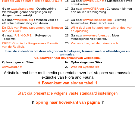
Hoeders van de Aarde, red de natuur a.u.b.
15
Ga naar
www.RGES.net
: Kunstenaar / Web
ontwikkelaar.
Go to
www.change.org
: Overbevolking -
17
Ga naar
www.CPER.org
: Cursussen binnen
Wereldwijde geboorteregelingen zijn
een on-line leeromgeving.
dringend noodzakelijk
Ga naar
www.peta.org
: Mensen voor de
19
Ga naar
www.animalsasia.org
: Stichting
ethische behandeling van dieren.
Animals Asia, Bear Sanctuaries.
De Club van Rome rapporteert: de Grenzen
21
Wil je deel van het probleem zijn of deel van
aan de Groei.
de oplossing?
Ga naar
R.E.H.O.P.E.
: ReHope de
23
Ga naar
www.vier-pfoten.de
: Meer
Toekomst.
menselijkheid voor dieren.
CPER: Cosmische Progressieve Evolutie
25
Vredestichter, red de natuur a.u.b.
van de Realiteit.
Start de slideshow om deze slagzinnen te bekijken, tezamen met de afbeeldingen en
animaties.
Ga daarvoor naar bovenkant van webpagina.
Oplossingen en Sites
Nr.
Oplossingen en Sites
www.wisart.net
27
Wise Art Cybernetics
Artistieke real-time multimedia presentatie over het stoppen van massale
extinctie van Flora and Fauna
⇑ Bovenkant van slogan tabel ⇑
Start dia presentatie volgens vaste standaard instellingen
⇑
Spring naar bovenkant van pagina
⇑