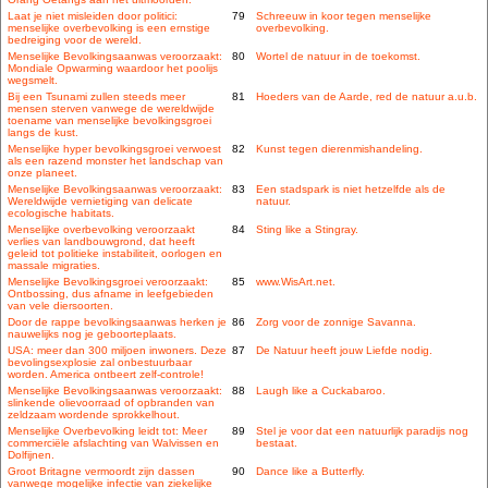
Laat je niet misleiden door politici:
79
Schreeuw in koor tegen menselijke
menselijke overbevolking is een ernstige
overbevolking.
bedreiging voor de wereld.
Menselijke Bevolkingsaanwas veroorzaakt:
80
Wortel de natuur in de toekomst.
Mondiale Opwarming waardoor het poolijs
wegsmelt.
Bij een Tsunami zullen steeds meer
81
Hoeders van de Aarde, red de natuur a.u.b.
mensen sterven vanwege de wereldwijde
toename van menselijke bevolkingsgroei
langs de kust.
Menselijke hyper bevolkingsgroei verwoest
82
Kunst tegen dierenmishandeling.
als een razend monster het landschap van
onze planeet.
Menselijke Bevolkingsaanwas veroorzaakt:
83
Een stadspark is niet hetzelfde als de
Wereldwijde vernietiging van delicate
natuur.
ecologische habitats.
Menselijke overbevolking veroorzaakt
84
Sting like a Stingray.
verlies van landbouwgrond, dat heeft
geleid tot politieke instabiliteit, oorlogen en
massale migraties.
Menselijke Bevolkingsgroei veroorzaakt:
85
www.WisArt.net.
Ontbossing, dus afname in leefgebieden
van vele diersoorten.
Door de rappe bevolkingsaanwas herken je
86
Zorg voor de zonnige Savanna.
nauwelijks nog je geboorteplaats.
USA: meer dan 300 miljoen inwoners. Deze
87
De Natuur heeft jouw Liefde nodig.
bevolingsexplosie zal onbestuurbaar
worden. America ontbeert zelf-controle!
Menselijke Bevolkingsaanwas veroorzaakt:
88
Laugh like a Cuckabaroo.
slinkende olievoorraad of opbranden van
zeldzaam wordende sprokkelhout.
Menselijke Overbevolking leidt tot: Meer
89
Stel je voor dat een natuurlijk paradijs nog
commerciële afslachting van Walvissen en
bestaat.
Dolfijnen.
Groot Britagne vermoordt zijn dassen
90
Dance like a Butterfly.
vanwege mogelijke infectie van ziekelijke