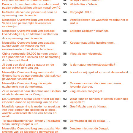
Denk a.u.b. aan het milieu voordat u veel
53
Whistle like a Whale.
papier gebruikt bij het printen vanaf uw PC.
In Alaska sterven de ijsberen uit door de
54
Copyright RGES.
opwarming van de aarde.
Menselijke Overbevolking veroorzaakt:
55
Vertel iedereen de waarheid voordat het te
Verlies aan persoonlijke levenssfeer
laat is.
rondom jou.
Menselijke Overbevolking veroorzaakt:
56
Entoptic Ecstasy = Brain Art.
Overvloedig CO
en Methaan uitstoot en
2
dus opwarming van de aarde.
Menselijke Overbevolking veroorzaakt:
57
Koester natuurlijke hulpbronnen.
overbevolkte dierenasielen met
verwaarloosde of verstoten huisdieren.
China vermoorde 50.000 honden omdat
58
Vlieg als een vleermuis.
een paar mensen stierven aan besmetting
door hondsdolheid.
Jij bent een deel van de natuur en de
59
Is de natuur toekomstbestendig?
natuur is een deel van jou.
Menselijke Overbevolking veroorzaakt:
60
Ik verloor mijn geloof en vond de waarheid.
Grotere kans op pandemische uitbraak van
gevaarlijke virusziekten.
Menselijke Overbevolking: de ergste
61
Oceanen vormen de nieren van onze
nachtmerrie van de toekomst.
levende planeet.
Zaïre moordt al haar Bonobos and Gorillas
62
Zing als een zangvogel.
uit als bushmeat in de Congo.
De Australische Great Barrier Reef zal snel
63
Waar kunnen honden of katten buiten nog
eroderen door de opwarming van de zee.
vrij spelen?
Mondiale opwarming is mede het resultaat
64
Geef Macht aan de Natuur.
van vele dorpen die uitgroeien to grote,
warmte-verliezend steden van beton en
asfalt.
Ter nagedachtenis van Timothy Treadwell:
65
De waarheid ligt op straat . . .
steun Grizzly People a.u.b..
Menselijke Overbevolking veroorzaakt: Het
66
Jongleer niet met de Jungel.
smelten van de Siberische permafrost en