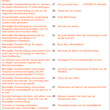
worden.
Menselijke Overbevolking leidt tot: mensen
27
Hou je hoofd koel . . . STHOPD de Wereld!
die elkaar discrimineren of zelfs bedreigen.
Menselijke Overbevolking zal ons tot de
28
Zwem als een zwaan.
volgende wereldoorlog leiden.
De wereldwijde epidemische verspreiding
29
Stop BioPiraterij.
van Coronavirus verloopt het snelst in
overbevolkte gebieden.
Menselijke Bevolkingsgroei veroorzaakt:
30
Huil als een hyena.
Drastische klimaatveranderingen over de
hele wereld door broeikas effect.
Menselijke Bevolkingsaanwas leidt tot:
31
Nu is de laatste fase van het bestaan zoals
Exploderende grondprijzen en
wij die kennen.
onbetaalbare huisprijzen.
Menselijke Overbevolking: de ergste
32
Buzz like a Bumblebee.
milieuverontreiniger.
Menselijke Overbevolking veroorzaakt: Een
33
Behoudt de Basis voor Biodiversiteit.
groter gat in de Ozonlaag en daarmee
meer huidkanker.
De alsmaar toenemende aantal gebouwen
34
Propageer Forest Stewardship Council.
en wegen veroozaakt ongewenste
klimaatverstoringen.
Menselijke Overbevolking veroorzaakt:
35
Centrum voor Progressieve Evolutie van de
Toxische luchtverontreiniging van het
Realiteit.
toenemend aantal fabrieken in China.
Menselijke Overbevolking veroorzaakt:
36
Groei als een Giraf.
Intensieve bio-industie, dus onnodig veel
leed onder vee en gevogelte.
Menselijke Overbevolking veroorzaakt:
37
Respecteer de Natuur, de Immanente God.
Ecologische destabilisatie op het land en in
de zee.
Bootvluchtelingen vluchten, niet alleen voor
38
Mensen vormen het brein van de
de oorlog of armoede, maar ook voor de
Immanente God.
menselijke overbevolking.
Toename in haastig snelverkeer
39
Toevalsgenerator van de werkelijkheid.
veroorzaakt meer erbarmelijke, overreden