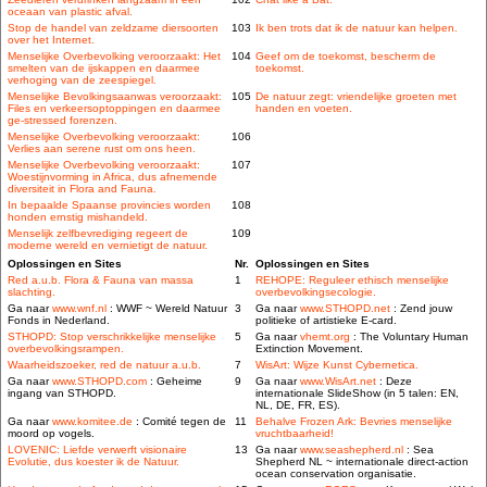
oceaan van plastic afval.
Stop de handel van zeldzame diersoorten
103
Ik ben trots dat ik de natuur kan helpen.
over het Internet.
Menselijke Overbevolking veroorzaakt: Het
104
Geef om de toekomst, bescherm de
smelten van de ijskappen en daarmee
toekomst.
verhoging van de zeespiegel.
Menselijke Bevolkingsaanwas veroorzaakt:
105
De natuur zegt: vriendelijke groeten met
Files en verkeersoptoppingen en daarmee
handen en voeten.
ge-stressed forenzen.
Menselijke Overbevolking veroorzaakt:
106
Verlies aan serene rust om ons heen.
Menselijke Overbevolking veroorzaakt:
107
Woestijnvorming in Africa, dus afnemende
diversiteit in Flora and Fauna.
In bepaalde Spaanse provincies worden
108
honden ernstig mishandeld.
Menselijk zelfbevrediging regeert de
109
moderne wereld en vernietigt de natuur.
Oplossingen en Sites
Nr.
Oplossingen en Sites
Red a.u.b. Flora & Fauna van massa
1
REHOPE: Reguleer ethisch menselijke
slachting.
overbevolkingsecologie.
Ga naar
www.wnf.nl
: WWF ~ Wereld Natuur
3
Ga naar
www.STHOPD.net
: Zend jouw
Fonds in Nederland.
politieke of artistieke E-card.
STHOPD: Stop verschrikkelijke menselijke
5
Ga naar
vhemt.org
: The Voluntary Human
overbevolkingsrampen.
Extinction Movement.
Waarheidszoeker, red de natuur a.u.b.
7
WisArt: Wijze Kunst Cybernetica.
Ga naar
www.STHOPD.com
: Geheime
9
Ga naar
www.WisArt.net
: Deze
ingang van STHOPD.
internationale SlideShow (in 5 talen: EN,
NL, DE, FR, ES).
Ga naar
www.komitee.de
: Comité tegen de
11
Behalve Frozen Ark: Bevries menselijke
moord op vogels.
vruchtbaarheid!
LOVENIC: Liefde verwerft visionaire
13
Ga naar
www.seashepherd.nl
: Sea
Evolutie, dus koester ik de Natuur.
Shepherd NL ~ internationale direct-action
ocean conservation organisatie.