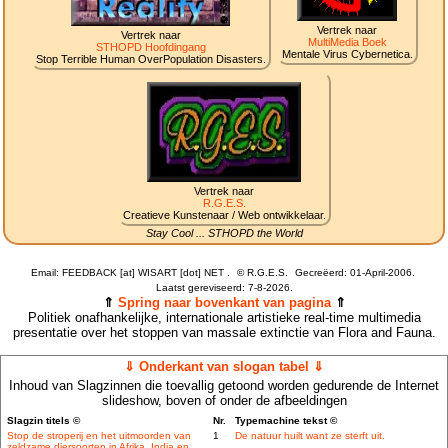
Vertrek naar
Vertrek naar
MultiMedia Boek
STHOPD Hoofdingang
Mentale Virus Cybernetica.
Stop Terrible Human OverPopulation Disasters.
Vertrek naar
R.G.E.S.
Creatieve Kunstenaar / Web ontwikkelaar.
Stay Cool ... STHOPD the World
Email: FEEDBACK [at] WISART [dot] NET .
©
R.G.E.S.
Gecreëerd: 01-April-2006.
Laatst gereviseerd:
7-8-2026.
⇑
Spring naar bovenkant van pagina
⇑
Politiek onafhankelijke, internationale artistieke real-time multimedia
presentatie over het stoppen van massale extinctie van Flora and Fauna.
⇓ Onderkant van slogan tabel ⇓
Inhoud van Slagzinnen die toevallig getoond worden gedurende de Internet
slideshow, boven of onder de afbeeldingen
Slagzin titels ©
Nr.
Typemachine tekst ©
Stop de stroperij en het uitmoorden van
1
De natuur huilt want ze sterft uit.
zeldzame diersoorten in Afrika, India en