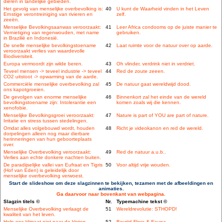
dieren in landelijke gebieden.
Het gevolg van menselijke overbevolking is:
40
U kunt de Waarheid vinden in het Leven
Ernstige verontreiniging van rivieren en
zelf.
zeeën.
Menselijke Bevolkingsaanwas veroorzaakt:
41
Leer Africa condooms op de juiste manier te
Vernietiging van regenwouden, met name
gebruiken.
in Brazilië en Indonesië.
De snelle menselijke bevolkingstoename
42
Laat ruimte voor de natuur over op aarde.
veroorzaakt verlies van waardevolle
Biodiversiteit.
Europa vermoordt zijn wilde beren.
43
Oh vlinder, verdrink niet in verdriet.
Teveel mensen -> teveel industrie -> teveel
44
Red de zoute zeeen.
CO2 uitstoot -> opwarming van de aarde.
Commerciële menselijke overbevolking zal
45
De natuur gaat wereldwijd dood.
ons kapotgroeien.
De gevolgen van enorme menselijke
46
Binnenkort zal het einde van de wereld
bevolkingstoename zijn: Intolerantie een
komen zoals wij die kennen.
xenofobie.
Menselijke Bevolkingsgroei veroorzaakt:
47
Nature is part of YOU are part of nature.
Irritatie en stress tussen stedelingen.
Omdat alles volgebouwd wordt, houden
48
Richt je videokanon en red de wereld.
dorpelingen alleen nog maar dierbare
herinneringen van hun geboorteplaats
over.
Menselijke Overbevolking veroorzaakt:
49
Red de natuur a.u.b..
Verlies aan echte donkere nachten buiten.
De paradijselijke vallei van Eufraat en Tigris
50
Voor altijd vrije wouden.
(Hof van Eden) is geleidelijk door
menselijke overbevolking verwoest.
Start de slideshow om deze slagzinnen te bekijken, tezamen met de afbeeldingen en
animaties.
Ga daarvoor naar bovenkant van webpagina.
Slagzin titels ©
Nr.
Typemachine tekst ©
Menselijke Overbevolking verlaagt de
51
Wereldrevolutie: STHOPD!
kwaliteit van het leven.
Help ons klimaat niet naar de kloten.
52
Bevrijd Flora & Fauna.