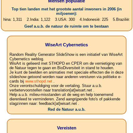
Mensen populatie
Top tien landen met het grootste aantal inwoners in 2006 (in
miljoenen):
 1,311 2.India: 1,122 3.USA: 300 4.Indonesië: 225 5.Brazilië: 187 6.
Geef a.u.b. de natuur de ruimte om te bestaan
WiseArt Cybernetics
Random Reality Generator SlideShow is een initiatief van WiseArt
Cybernetics weblog.
WisArt is gelieerd met STHOPD en CPER om de vernietiging van
de Natuur tegen te gaan en BioDiversiteit in stand te houden.
Je kunt de beelden en animaties met speciale effecten die in deze
slideshow getoond worden naar anderen versturen via politieke e-
cards bij
www.sthopd.net
.
Onze verontschuldiging voor de vertaling. Stuur a.u.b.
verbetervoorstellen naar translation[at]wisart.net .
Help a.u.b. milieu-misstanden uit de weg en help toenemend
dierenleed te verminderen. Zend aangrijpende foto's of pakkende
slagzinnen naar: feedback[at]wisart.net .
Red de Natuur a.u.b.
Vereisten