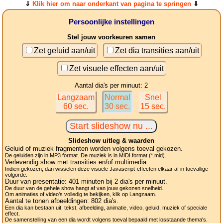
⇓
Klik hier om naar onderkant van pagina te springen
⇓
Persoonlijke instellingen
Stel jouw voorkeuren samen
Zet geluid aan/uit
Zet dia transities aan/uit
Zet visuele effecten aan/uit
Aantal dia's per minuut: 2
Langzaam
Normal
Snel
60 sec.
30 sec.
15 sec.
Slideshow uitleg & waarden
Geluid of muziek fragmenten worden volgens toeval gekozen.
De geluiden zijn in MP3 format. De muziek is in MIDI format (*.mid).
Verlevendig show met transities en/of multimedia.
Indien gekozen, dan wisselen deze visuele Javascript-effecten elkaar af in toevallige
volgorde.
Duur van presentatie:
401
minuten bij 2
dia's
per minuut.
De duur van de gehele show hangt af van jouw gekozen snelheid.
Om animaties of video's volledig te bekijken, klik op Langzaam.
Aantal te tonen afbeeldingen:
802
dia's.
Een dia kan bestaan uit: tekst, afbeelding, animatie, video, geluid, muziek of speciale
effect.
De samenstelling van een dia wordt volgens toeval bepaald met losstaande thema's.