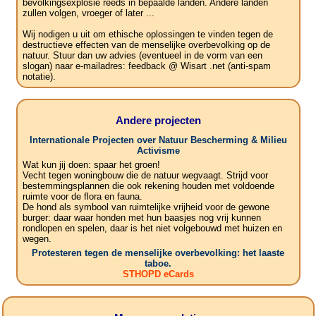
bevolkingsexplosie reeds in bepaalde landen. Andere landen
zullen volgen, vroeger of later ...
Wij nodigen u uit om ethische oplossingen te vinden tegen de
destructieve effecten van de menselijke overbevolking op de
natuur. Stuur dan uw advies (eventueel in de vorm van een
slogan) naar e-mailadres: feedback @ Wisart .net (anti-spam
notatie).
Andere projecten
Internationale Projecten over Natuur Bescherming & Milieu
Activisme
Wat kun jij doen: spaar het groen!
Vecht tegen woningbouw die de natuur wegvaagt. Strijd voor
bestemmingsplannen die ook rekening houden met voldoende
ruimte voor de flora en fauna.
De hond als symbool van ruimtelijke vrijheid voor de gewone
burger: daar waar honden met hun baasjes nog vrij kunnen
rondlopen en spelen, daar is het niet volgebouwd met huizen en
wegen.
Protesteren tegen de menselijke overbevolking: het laaste
taboe.
STHOPD eCards