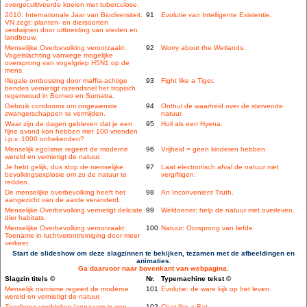
overgecultiveerde koeien met tuberculose.
2010: Internationale Jaar van Biodiversiteit.
91
Evolutie van Intelligente Existentie.
VN zegt: planten- en diersoorten
verdwijnen door uitbreiding van steden en
landbouw.
Menselijke Overbevolking veroorzaakt:
92
Worry about the Wetlands.
Vogelslachting vanwege mogelijke
oversprong van vogelgriep H5N1 op de
mens.
Illegale ontbossing door maffia-achtige
93
Fight like a Tiger.
bendes vernietigt razendsnel het tropisch
regenwoud in Borneo en Sumatra.
Gebruik condooms om ongewenste
94
Onthul de waarheid over de stervende
zwangerschappen te vermijden.
natuur.
Waar zijn de dagen gebleven dat je een
95
Huil als een Hyena.
fijne avond kon hebben met 100 vrienden
i.p.v. 1000 onbekenden?
Menselijk egoïsme regeert de moderne
96
Vrijheid = geen kinderen hebben.
wereld en vernietigt de natuur.
Je hebt gelijk, dus stop de menselijke
97
Laat electronisch afval de natuur niet
bevolkingsexplosie om zo de natuur te
vergiftigen.
redden.
De menselijke overbevolking heeft het
98
An Inconvenient Truth.
aangezicht van de aarde veranderd.
Menselijke Overbevolking vernietigt delicate
99
Weldoener: help de natuur met overleven.
dier habitats.
Menselijke Overbevolking veroorzaakt:
100
Natuur: Oorsprong van liefde.
Toename in luchtverontreiniging door meer
verkeer.
Start de slideshow om deze slagzinnen te bekijken, tezamen met de afbeeldingen en
animaties.
Ga daarvoor naar bovenkant van webpagina.
Slagzin titels ©
Nr.
Typemachine tekst ©
Menselijk narcisme regeert de moderne
101
Evolutie: de ware kijk op het leven.
wereld en vernietigt de natuur.
Zeedieren verdrinken langzaam in een
102
Chat like a Bat.