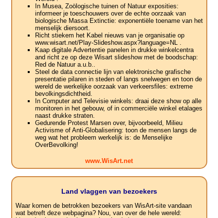
In Musea, Zoölogische tuinen of Natuur exposities:
informeer je toeschouwers over de echte oorzaak van
biologische Massa Extinctie: exponentiële toename van het
menselijk diersoort.
Richt stiekem het Kabel nieuws van je organisatie op
www.wisart.net/Play-Slideshow.aspx?language=NL .
Kaap digitale Advertentie panelen in drukke winkelcentra
and richt ze op deze Wisart slideshow met de boodschap:
Red de Natuur a.u.b..
Steel de data connectie lijn van elektronische grafische
presentatie pilaren in steden of langs snelwegen en toon de
wereld de werkelijke oorzaak van verkeersfiles: extreme
bevolkingsdichtheid.
In Computer and Televisie winkels: draai deze show op alle
monitoren in het gebouw, of in commerciële winkel etalages
naast drukke straten.
Gedurende Protest Marsen over, bijvoorbeeld, Milieu
Activisme of Anti-Globalisering: toon de mensen langs de
weg wat het probleem werkelijk is: de Menselijke
OverBevolking!
www.WisArt.net
Land vlaggen van bezoekers
Waar komen de betrokken bezoekers van WisArt-site vandaan
wat betreft deze webpagina? Nou, van over de hele wereld: