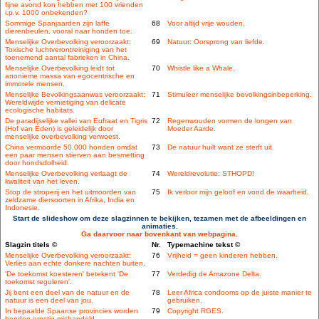
fijne avond kon hebben met 100 vrienden
i.p.v. 1000 onbekenden?
Sommige Spanjaarden zijn laffe
68
Voor altijd vrije wouden.
dierenbeulen, vooral naar honden toe.
Menselijke Overbevolking veroorzaakt:
69
Natuur: Oorsprong van liefde.
Toxische luchtverontreiniging van het
toenemend aantal fabrieken in China.
Menselijke Overbevolking leidt tot
70
Whistle like a Whale.
anonieme massa van egocentrische en
immorele mensen.
Menselijke Bevolkingsaanwas veroorzaakt:
71
Stimuleer menselijke bevolkingsinbeperking.
Wereldwijde vernietiging van delicate
ecologische habitats.
De paradijselijke vallei van Eufraat en Tigris
72
Regenwouden vormen de longen van
(Hof van Eden) is geleidelijk door
Moeder Aarde.
menselijke overbevolking verwoest.
China vermoorde 50.000 honden omdat
73
De natuur huilt want ze sterft uit.
een paar mensen stierven aan besmetting
door hondsdolheid.
Menselijke Overbevolking verlaagt de
74
Wereldrevolutie: STHOPD!
kwaliteit van het leven.
Stop de stroperij en het uitmoorden van
75
Ik verloor mijn geloof en vond de waarheid.
zeldzame diersoorten in Afrika, India en
Indonesie.
Start de slideshow om deze slagzinnen te bekijken, tezamen met de afbeeldingen en
animaties.
Ga daarvoor naar bovenkant van webpagina.
Slagzin titels ©
Nr.
Typemachine tekst ©
Menselijke Overbevolking veroorzaakt:
76
Vrijheid = geen kinderen hebben.
Verlies aan echte donkere nachten buiten.
'De toekomst koesteren' betekent 'De
77
Verdedig de Amazone Delta.
toekomst reguleren'.
Jij bent een deel van de natuur en de
78
Leer Africa condooms op de juiste manier te
natuur is een deel van jou.
gebruiken.
In bepaalde Spaanse provincies worden
79
Copyright RGES.
honden ernstig mishandeld.