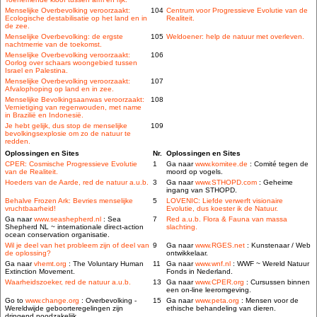
Menselijke Overbevolking veroorzaakt:
104
Centrum voor Progressieve Evolutie van de
Ecologische destabilisatie op het land en in
Realiteit.
de zee.
Menselijke Overbevolking: de ergste
105
Weldoener: help de natuur met overleven.
nachtmerrie van de toekomst.
Menselijke Overbevolking veroorzaakt:
106
Oorlog over schaars woongebied tussen
Israel en Palestina.
Menselijke Overbevolking veroorzaakt:
107
Afvalophoping op land en in zee.
Menselijke Bevolkingsaanwas veroorzaakt:
108
Vernietiging van regenwouden, met name
in Brazilië en Indonesië.
Je hebt gelijk, dus stop de menselijke
109
bevolkingsexplosie om zo de natuur te
redden.
Oplossingen en Sites
Nr.
Oplossingen en Sites
CPER: Cosmische Progressieve Evolutie
1
Ga naar
www.komitee.de
: Comité tegen de
van de Realiteit.
moord op vogels.
Hoeders van de Aarde, red de natuur a.u.b.
3
Ga naar
www.STHOPD.com
: Geheime
ingang van STHOPD.
Behalve Frozen Ark: Bevries menselijke
5
LOVENIC: Liefde verwerft visionaire
vruchtbaarheid!
Evolutie, dus koester ik de Natuur.
Ga naar
www.seashepherd.nl
: Sea
7
Red a.u.b. Flora & Fauna van massa
Shepherd NL ~ internationale direct-action
slachting.
ocean conservation organisatie.
Wil je deel van het probleem zijn of deel van
9
Ga naar
www.RGES.net
: Kunstenaar / Web
de oplossing?
ontwikkelaar.
Ga naar
vhemt.org
: The Voluntary Human
11
Ga naar
www.wnf.nl
: WWF ~ Wereld Natuur
Extinction Movement.
Fonds in Nederland.
Waarheidszoeker, red de natuur a.u.b.
13
Ga naar
www.CPER.org
: Cursussen binnen
een on-line leeromgeving.
Go to
www.change.org
: Overbevolking -
15
Ga naar
www.peta.org
: Mensen voor de
Wereldwijde geboorteregelingen zijn
ethische behandeling van dieren.
dringend noodzakelijk