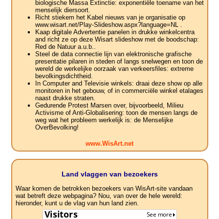
biologische Massa Extinctie: exponentiële toename van het
menselijk diersoort.
Richt stiekem het Kabel nieuws van je organisatie op
www.wisart.net/Play-Slideshow.aspx?language=NL .
Kaap digitale Advertentie panelen in drukke winkelcentra
and richt ze op deze Wisart slideshow met de boodschap:
Red de Natuur a.u.b..
Steel de data connectie lijn van elektronische grafische
presentatie pilaren in steden of langs snelwegen en toon de
wereld de werkelijke oorzaak van verkeersfiles: extreme
bevolkingsdichtheid.
In Computer and Televisie winkels: draai deze show op alle
monitoren in het gebouw, of in commerciële winkel etalages
naast drukke straten.
Gedurende Protest Marsen over, bijvoorbeeld, Milieu
Activisme of Anti-Globalisering: toon de mensen langs de
weg wat het probleem werkelijk is: de Menselijke
OverBevolking!
www.WisArt.net
Land vlaggen van bezoekers
Waar komen de betrokken bezoekers van WisArt-site vandaan
wat betreft deze webpagina? Nou, van over de hele wereld:
hieronder, kunt u de vlag van hun land zien.