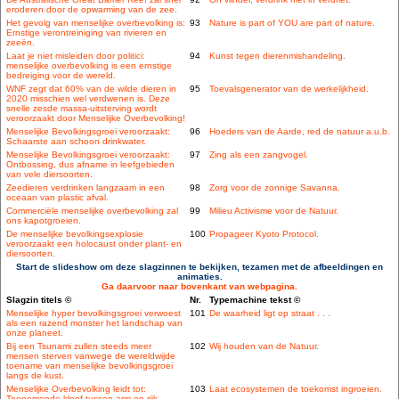
eroderen door de opwarming van de zee.
Het gevolg van menselijke overbevolking is:
93
Nature is part of YOU are part of nature.
Ernstige verontreiniging van rivieren en
zeeën.
Laat je niet misleiden door politici:
94
Kunst tegen dierenmishandeling.
menselijke overbevolking is een ernstige
bedreiging voor de wereld.
WNF zegt dat 60% van de wilde dieren in
95
Toevalsgenerator van de werkelijkheid.
2020 misschien wel verdwenen is. Deze
snelle zesde massa-uitsterving wordt
veroorzaakt door Menselijke Overbevolking!
Menselijke Bevolkingsgroei veroorzaakt:
96
Hoeders van de Aarde, red de natuur a.u.b.
Schaarste aan schoon drinkwater.
Menselijke Bevolkingsgroei veroorzaakt:
97
Zing als een zangvogel.
Ontbossing, dus afname in leefgebieden
van vele diersoorten.
Zeedieren verdrinken langzaam in een
98
Zorg voor de zonnige Savanna.
oceaan van plastic afval.
Commerciële menselijke overbevolking zal
99
Milieu Activisme voor de Natuur.
ons kapotgroeien.
De menselijke bevolkingsexplosie
100
Propageer Kyoto Protocol.
veroorzaakt een holocaust onder plant- en
diersoorten.
Start de slideshow om deze slagzinnen te bekijken, tezamen met de afbeeldingen en
animaties.
Ga daarvoor naar bovenkant van webpagina.
Slagzin titels ©
Nr.
Typemachine tekst ©
Menselijke hyper bevolkingsgroei verwoest
101
De waarheid ligt op straat . . .
als een razend monster het landschap van
onze planeet.
Bij een Tsunami zullen steeds meer
102
Wij houden van de Natuur.
mensen sterven vanwege de wereldwijde
toename van menselijke bevolkingsgroei
langs de kust.
Menselijke Overbevolking leidt tot:
103
Laat ecosystemen de toekomst ingroeien.
Toenemende kloof tussen arm en rijk.