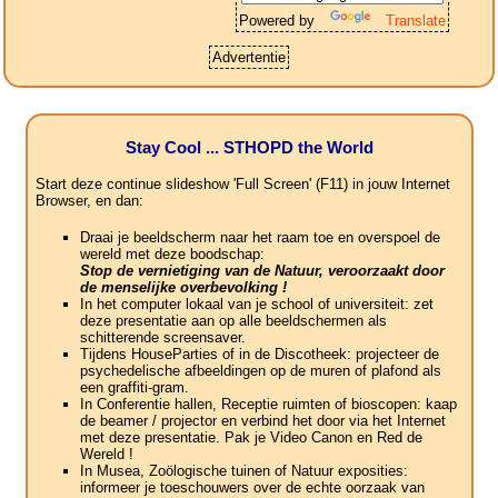
Powered by
Translate
Advertentie
Stay Cool ... STHOPD the World
Start deze continue slideshow 'Full Screen' (F11) in jouw Internet
Browser, en dan:
Draai je beeldscherm naar het raam toe en overspoel de
wereld met deze boodschap:
Stop de vernietiging van de Natuur, veroorzaakt door
de menselijke overbevolking !
In het computer lokaal van je school of universiteit: zet
deze presentatie aan op alle beeldschermen als
schitterende screensaver.
Tijdens HouseParties of in de Discotheek: projecteer de
psychedelische afbeeldingen op de muren of plafond als
een graffiti-gram.
In Conferentie hallen, Receptie ruimten of bioscopen: kaap
de beamer / projector en verbind het door via het Internet
met deze presentatie. Pak je Video Canon en Red de
Wereld !
In Musea, Zoölogische tuinen of Natuur exposities:
informeer je toeschouwers over de echte oorzaak van