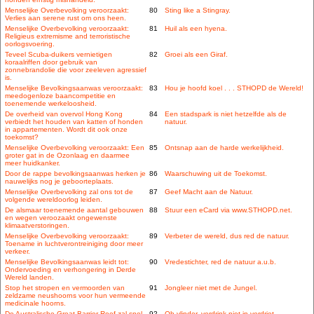
Menselijke Overbevolking veroorzaakt:
80
Sting like a Stingray.
Verlies aan serene rust om ons heen.
Menselijke Overbevolking veroorzaakt:
81
Huil als een hyena.
Religieus extremisme and terroristische
oorlogsvoering.
Teveel Scuba-duikers vernietigen
82
Groei als een Giraf.
koraalriffen door gebruik van
zonnebrandolie die voor zeeleven agressief
is.
Menselijke Bevolkingsaanwas veroorzaakt:
83
Hou je hoofd koel . . . STHOPD de Wereld!
meedogenloze baancompetitie en
toenemende werkeloosheid.
De overheid van overvol Hong Kong
84
Een stadspark is niet hetzelfde als de
verbiedt het houden van katten of honden
natuur.
in appartementen. Wordt dit ook onze
toekomst?
Menselijke Overbevolking veroorzaakt: Een
85
Ontsnap aan de harde werkelijkheid.
groter gat in de Ozonlaag en daarmee
meer huidkanker.
Door de rappe bevolkingsaanwas herken je
86
Waarschuwing uit de Toekomst.
nauwelijks nog je geboorteplaats.
Menselijke Overbevolking zal ons tot de
87
Geef Macht aan de Natuur.
volgende wereldoorlog leiden.
De alsmaar toenemende aantal gebouwen
88
Stuur een eCard via www.STHOPD.net.
en wegen veroozaakt ongewenste
klimaatverstoringen.
Menselijke Overbevolking veroorzaakt:
89
Verbeter de wereld, dus red de natuur.
Toename in luchtverontreiniging door meer
verkeer.
Menselijke Bevolkingsaanwas leidt tot:
90
Vredestichter, red de natuur a.u.b.
Ondervoeding en verhongering in Derde
Wereld landen.
Stop het stropen en vermoorden van
91
Jongleer niet met de Jungel.
zeldzame neushoorns voor hun vermeende
medicinale hoorns.
De Australische Great Barrier Reef zal snel
92
Oh vlinder, verdrink niet in verdriet.