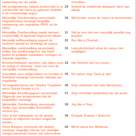
opwarming van de aarde.
schudden.
Het snelgroeiende Jakarta (Indonesië) is zo
29
Smeed de smeltende ijskappen weer aan
overbevolkt dat mens en gebouw verdrinkt
elkaar.
in de overvloedige regen.
Menselijke Overbevolking veroorzaakt:
30
Wij houden ervan de natuur te beschermen.
Vogelslachting vanwege mogelijke
oversprong van vogelgriep H5N1 op de
mens.
Menselijke Overbevolking maakt mensen
31
Stel je voor dat een natuurlijk paradijs nog
onverschillig of agressief tegenover elkaar.
bestaat.
Menselijk zelfbevrediging regeert de
32
Run like a Cheetah.
moderne wereld en vernietigt de natuur.
Menselijke overbevolking veroorzaakt
33
Laat electronisch afval de natuur niet
verlies van landbouwgrond, dat heeft
vergiftigen.
geleid tot politieke instabiliteit, oorlogen en
massale migraties.
Bootvluchtelingen vluchten, niet alleen voor
34
Het Geheim van het Leven.
de oorlog of armoede, maar ook voor de
menselijke overbevolking.
Avondklok voor zielige katten en honden in
35
De natuur zegt: Dank je wel!
Duitsland vanwege eventuele uitbraak van
vogelgriep.
Ter nagedachtenis van Timothy Treadwell:
36
Stop uitsterven van vele diersoorten.
steun Grizzly People a.u.b..
Menselijke Bevolkingsgroei veroorzaakt:
37
Stop mondiale opwarming van de aarde.
Stijgende zee temperaturen dat de
koraalriffen vernietigt.
Menselijke Overbevolking veroorzaakt:
38
Jog like a Frog.
Verlies aan persoonlijke levenssfeer
rondom jou.
Voor al het toiletpapier op de wereld
39
Entoptic Ecstasy = Brain Art.
moeten er miljoenen bomen omgehakt
worden.
Groot Britagne vermoordt zijn dassen
40
Worry about the Wetlands.
vanwege mogelijke infectie van ziekelijke
overgecultiveerde koeien met tuberculose.