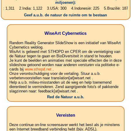
miljoenen):
,311 2.India: 1,122 3.USA: 300 4.Indonesië: 225 5.Brazilië: 187 6.Pak
Geef a.u.b. de natuur de ruimte om te bestaan
WiseArt Cybernetics
Random Reality Generator SlideShow is een initiatief van WiseArt
Cybernetics weblog.
WisArt is gelieerd met STHOPD en CPER om de vernietiging van
de Natuur tegen te gaan en BioDiversiteit in stand te houden.
Je kunt de beelden en animaties met speciale effecten die in deze
slideshow getoond worden naar anderen versturen via politieke e-
cards bij
www.sthopd.net
.
Onze verontschuldiging voor de vertaling. Stuur a.u.b.
verbetervoorstellen naar translation[at]wisart.net .
Help a.u.b. milieu-misstanden uit de weg en help toenemend
dierenleed te verminderen. Zend aangrijpende foto's of pakkende
slagzinnen naar: feedback[at]wisart.net .
Red de Natuur a.u.b.
Vereisten
Deze continue on-line screensaver werkt het best als je minstens
een Internet breedband verbinding hebt (bijv. ADSL).