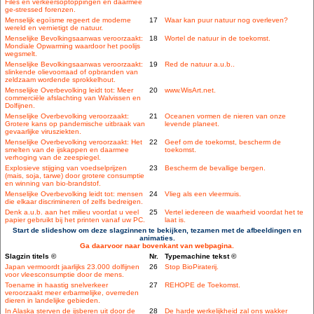
Files en verkeersoptoppingen en daarmee
ge-stressed forenzen.
Menselijk egoïsme regeert de moderne
17
Waar kan puur natuur nog overleven?
wereld en vernietigt de natuur.
Menselijke Bevolkingsaanwas veroorzaakt:
18
Wortel de natuur in de toekomst.
Mondiale Opwarming waardoor het poolijs
wegsmelt.
Menselijke Bevolkingsaanwas veroorzaakt:
19
Red de natuur a.u.b..
slinkende olievoorraad of opbranden van
zeldzaam wordende sprokkelhout.
Menselijke Overbevolking leidt tot: Meer
20
www.WisArt.net.
commerciële afslachting van Walvissen en
Dolfijnen.
Menselijke Overbevolking veroorzaakt:
21
Oceanen vormen de nieren van onze
Grotere kans op pandemische uitbraak van
levende planeet.
gevaarlijke virusziekten.
Menselijke Overbevolking veroorzaakt: Het
22
Geef om de toekomst, bescherm de
smelten van de ijskappen en daarmee
toekomst.
verhoging van de zeespiegel.
Explosieve stijging van voedselprijzen
23
Bescherm de bevallige bergen.
(mais, soja, tarwe) door grotere consumptie
en winning van bio-brandstof.
Menselijke Overbevolking leidt tot: mensen
24
Vlieg als een vleermuis.
die elkaar discrimineren of zelfs bedreigen.
Denk a.u.b. aan het milieu voordat u veel
25
Vertel iedereen de waarheid voordat het te
papier gebruikt bij het printen vanaf uw PC.
laat is.
Start de slideshow om deze slagzinnen te bekijken, tezamen met de afbeeldingen en
animaties.
Ga daarvoor naar bovenkant van webpagina.
Slagzin titels ©
Nr.
Typemachine tekst ©
Japan vermoordt jaarlijks 23.000 dolfijnen
26
Stop BioPiraterij.
voor vleesconsumptie door de mens.
Toename in haastig snelverkeer
27
REHOPE de Toekomst.
veroorzaakt meer erbarmelijke, overreden
dieren in landelijke gebieden.
In Alaska sterven de ijsberen uit door de
28
De harde werkelijkheid zal ons wakker