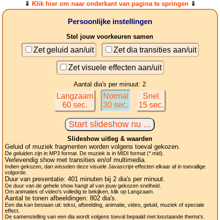
⇓
Klik hier om naar onderkant van pagina te springen
⇓
Persoonlijke instellingen
Stel jouw voorkeuren samen
Zet geluid aan/uit
Zet dia transities aan/uit
Zet visuele effecten aan/uit
Aantal dia's per minuut: 2
Langzaam
Normal
Snel
60 sec.
30 sec.
15 sec.
Slideshow uitleg & waarden
Geluid of muziek fragmenten worden volgens toeval gekozen.
De geluiden zijn in MP3 format. De muziek is in MIDI format (*.mid).
Verlevendig show met transities en/of multimedia.
Indien gekozen, dan wisselen deze visuele Javascript-effecten elkaar af in toevallige
volgorde.
Duur van presentatie:
401
minuten bij 2
dia's
per minuut.
De duur van de gehele show hangt af van jouw gekozen snelheid.
Om animaties of video's volledig te bekijken, klik op Langzaam.
Aantal te tonen afbeeldingen:
802
dia's.
Een dia kan bestaan uit: tekst, afbeelding, animatie, video, geluid, muziek of speciale
effect.
De samenstelling van een dia wordt volgens toeval bepaald met losstaande thema's.