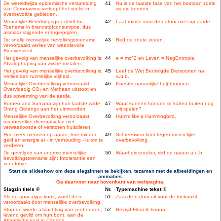
De wereldwijde epidemische verspreiding
41
Nu is de laatste fase van het bestaan zoals
van Coronavirus verloopt het snelst in
wij die kennen.
overbevolkte gebieden.
Menselijke Bevolkingsgroei leidt tot:
42
Laat ruimte voor de natuur over op aarde.
Toename in brandstofconsumptie, dus
alsmaar stijgende energieprijzen.
De snelle menselijke bevolkingstoename
43
Red de zoute zeeen.
veroorzaakt verlies van waardevolle
Biodiversiteit.
Het gevolg van menselijke overbevolking is:
44
e = mc^2 en Leven = NegEntropie.
Afvalophoping van zware metalen.
Het gevolg van menselijke overbevolking is:
45
Leef de Wet Bedreigde Diersoorten na
Verlies aan ruimtelijke vrijheid.
a.u.b.
Menselijke Overbevolking veroorzaakt:
46
Koester natuurlijke hulpbronnen.
Overvloedig CO
en Methaan uitstoot en
2
dus opwarming van de aarde.
Borneo and Sumatra zijn hun laatste wilde
47
Waar kunnen honden of katten buiten nog
Orang Oetangs aan het uitmoorden.
vrij spelen?
Menselijke Overbevolking veroorzaakt:
48
Humm like a Hummingbird.
overbevolkte dierenasielen met
verwaarloosde of verstoten huisdieren.
Hoe meer mensen op aarde, hoe minder
49
Schreeuw in koor tegen menselijke
geld en energie er - in verhouding - is om te
overbevolking.
verdelen.
De gevolgen van enorme menselijke
50
Waarheidszoeker, red de natuur a.u.b.
bevolkingstoename zijn: Intolerantie een
xenofobie.
Start de slideshow om deze slagzinnen te bekijken, tezamen met de afbeeldingen en
animaties.
Ga daarvoor naar bovenkant van webpagina.
Slagzin titels ©
Nr.
Typemachine tekst ©
Als de apocalyps komt, wordt deze
51
Zaai de natuur uit voor de toekomst.
veroorzaakt door menselijke overbevolking.
Stop de wrede afslachting van zeehonden,
52
Bevrijd Flora & Fauna.
levend gevild om hun bont, aan de
Atlantische kust in Canada..