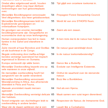
Omdat alles volgebouwd wordt, houden
53
Tijd glijdt een onzekere toekomst in.
dorpelingen alleen nog maar dierbare
herinneringen van hun geboorteplaats
over.
Menselijke Bevolkingsgroei veroorzaakt:
54
Propageer Forest Stewardship Council.
Veel vliegverkeer, dus meer geluidsoverlast.
Menselijke Bevolkingsaanwas leidt tot:
55
Wordt lid van ons STHOPD-Team.
Exploderende grondprijzen en
onbetaalbare huisprijzen.
De gevolgen van enorme menselijke
56
Zwem als een zwaan.
bevolkingstoename zijn: Geografische en
economische druk op onze leefomgeving.
Human overpopulation has led to mass
57
Ik ben trots dat ik de natuur kan helpen.
famine in the Sahel and elsewhere in
Africa.
Zaïre moordt al haar Bonobos and Gorillas
58
De natuur gaat wereldwijd dood.
uit als bushmeat in de Congo.
Illegale ontbossing door maffia-achtige
59
Is de natuur toekomstbestendig?
bendes vernietigt razendsnel het tropisch
regenwoud in Borneo en Sumatra.
Europa vermoordt zijn wilde beren.
60
Dance like a Butterfly.
Menselijke Overbevolking beperkt ons op
61
Evolutie van Intelligente Existentie.
vele manieren in onze vrijheid.
De menselijke overbevolking heeft het
62
Onthul de waarheid over de stervende
aangezicht van de aarde veranderd.
natuur.
Menselijke Overbevolking veroorzaakt:
63
Buzz like a Bumblebee.
Woestijnvorming in Africa, dus afnemende
diversiteit in Flora and Fauna.
Massale anonimiteit maakt mensen
64
Huil als een Hyena.
agressief.
Menselijke Overbevolking vernietigt delicate
65
Maak samen een vuist tegen dierenleed.
dier habitats.
Teveel emigratie van vluchtelingen leidt to
66
Respecteer de Natuur, de Immanente God.
overbevolking in andere landen.
Waar zijn de dagen gebleven dat je een
67
Laugh like a Cuckabaroo.