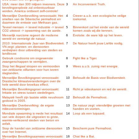
USA: meer dan 300 miljoen inwoners. Deze
3
An Inconvenient Truth.
bevolingsexplosie zal onbestuurbaar
worden. America ontbeert zelf-controle!
Menselijke Overbevolking veroorzaakt: Het
4
Creeer a.u.b. een ecologische veilige
smelten van de Siberische permafrost en
toekomst.
daarmee de emissie van Methaan gas.
Teveel mensen -> teveel industrie -> teveel
5
Binnenkort zal het einde van de wereld
CO2 uitstoot -> opwarming van de aarde.
komen zoals wij die kennen.
Menselijk narcisme regeert de moderne
6
Evolutie: de ware kijk op het leven.
wereld en vernietigt de natuur.
2010: Internationale Jaar van Biodiversiteit.
7
De Natuur heeft jouw Liefde nodig.
VN zegt: planten- en diersoorten
verdwijnen door uitbreiding van steden en
landbouw.
Gebruik condooms om ongewenste
8
Fight like a Tiger.
zwangerschappen te vermijden.
Stop het illegaal stropen en vermoorden
9
Wees a.u.b. zuinig met energie.
van zeldzame olifanten voor hun ivoren
slagtanden.
Menselijke Bevolkingsgroei veroorzaakt:
10
Behoudt de Basis voor Biodiversiteit.
Drastische klimaatveranderingen over de
hele wereld door broeikas effect.
Menselijke Bevolkingsgroei veroorzaakt:
11
Richt je videokanon en red de wereld.
Irritatie en stress tussen stedelingen.
Malaysië heeft zijn laatste wilde neushoorn
12
Behoudt de Permafrost.
gedood in 2005.
Menselijke Overbevolking: de ergste
13
De natuur zegt: vriendelijke groeten met
milieuverontreiniger.
handen en voeten.
Mondiale opwarming is mede het resultaat
14
Loop als een luipaard.
van vele dorpen die uitgroeien to grote,
warmte-verliezend steden van beton en
asfalt.
Stop de handel van zeldzame diersoorten
15
Bescherm pure Permafrost.
over het Internet.
Menselijke Bevolkingsaanwas veroorzaakt:
16
Chat like a Bat.