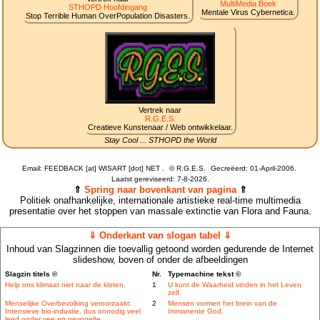
MultiMedia Boek
STHOPD Hoofdingang
Mentale Virus Cybernetica.
Stop Terrible Human OverPopulation Disasters.
Vertrek naar
R.G.E.S.
Creatieve Kunstenaar / Web ontwikkelaar.
Stay Cool ... STHOPD the World
Email: FEEDBACK [at] WISART [dot] NET .
©
R.G.E.S.
Gecreëerd: 01-April-2006.
Laatst gereviseerd:
7-8-2026.
⇑
Spring naar bovenkant van pagina
⇑
Politiek onafhankelijke, internationale artistieke real-time multimedia
presentatie over het stoppen van massale extinctie van Flora and Fauna.
⇓ Onderkant van slogan tabel ⇓
Inhoud van Slagzinnen die toevallig getoond worden gedurende de Internet
slideshow, boven of onder de afbeeldingen
Slagzin titels ©
Nr.
Typemachine tekst ©
Help ons klimaat niet naar de kloten.
1
U kunt de Waarheid vinden in het Leven
zelf.
Menselijke Overbevolking veroorzaakt:
2
Mensen vormen het brein van de
Intensieve bio-industie, dus onnodig veel
Immanente God.
leed onder vee en gevogelte.