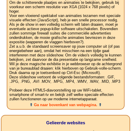
Om de schitterende plaatjes en animaties te bekijken, gebruik bij
voorkeur een scherm resolutie van XGA (1024 x 768 pixels) of
hoger.
Voor een vloeiend spektakel van animaties tezamen met speciale
visuele effecten (JavaScript), heb je een snelle processor nodig.
Als je de show in een volledig scherm wilt laten draaien, moet je
eventuele actieve popup-killer software uitschakelen. Bovendien
zullen sommige firewall suites die commerciële advertenties
onderdrukken, de mooie grafische animaties bevriezen in deze
expositie (wapperen de vlaggen hierboven?).
Zet a.u.b. de standaard screensaver op jouw computer uit (of pas
energiebeheer aan), omdat het misschien na een tijdje gaat
interfereren met deze slideshow. Om de video's volledig te kunnen
bekijken, zet daarvoor de dia presentatie op langzame snelheid.
Wil je deze magische exhibitie in je webbrowser op de achtergrond
van je bureaublad draaien: klik hierboven op Gebruik-volle-scherm.
Druk daarna op je toetsenbord op Ctrl-Esc (Microsoft).
Deze slideshow vertoont de volgende bestandsformaten: .GIF,
.JPG, .PNG, .AVI .MOV, .MPG, .MP4, .WMV, .WAV, .MID, .MP3
.
Probeer deze HTML5-diavoorstelling op uw WiFi-tablet,
smartphone of smart-tv en bekijk zelf welke speciale effecten
zullen functioneren op uw moderne internetapparaat.
⇑
Ga naar bovenkant van webpagina.
⇑
Gelieerde websites