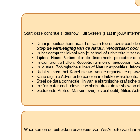
Start deze continue slideshow 'Full Screen' (F11) in jouw Interne
Draai je beeldscherm naar het raam toe en overspoel de
Stop de vernietiging van de Natuur, veroorzaakt door
In het computer lokaal van je school of universiteit: zet
Tijdens HouseParties of in de Discotheek: projecteer de 
In Conferentie hallen, Receptie ruimten of bioscopen: ka
In Musea, Zoölogische tuinen of Natuur exposities: info
Richt stiekem het Kabel nieuws van je organisatie op w
Kaap digitale Advertentie panelen in drukke winkelcentra
Steel de data connectie lijn van elektronische grafische 
In Computer and Televisie winkels: draai deze show op al
Gedurende Protest Marsen over, bijvoorbeeld, Milieu Acti
Waar komen de betrokken bezoekers van WisArt-site vandaan wat