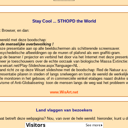
Stay Cool ... STHOPD the World
t Browser, en dan:
 wereld met deze boodschap:
 de menselijke overbevolking !
 deze presentatie aan op alle beeldschermen als schitterende screensaver.
psychedelische afbeeldingen op de muren of plafond als een graffiti-gram.
ap de beamer / projector en verbind het door via het Internet met deze presen
rmeer je toeschouwers over de echte oorzaak van biologische Massa Extinctie:
ww.wisart.net/Play-Slideshow.aspx?language=NL .
 and richt ze op deze Wisart slideshow met de boodschap: Red de Natuur a.u.
presentatie pilaren in steden of langs snelwegen en toon de wereld de werkeli
le monitoren in het gebouw, of in commerciële winkel etalages naast drukke s
visme of Anti-Globalisering: toon de mensen langs de weg wat het probleem w
www.WisArt.net
Land vlaggen van bezoekers
 betreft deze webpagina? Nou, van over de hele wereld: hieronder, kunt u de