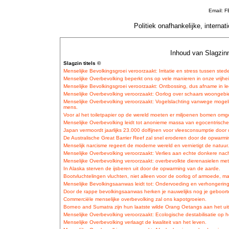
Email: 
Politiek onafhankelijke, interna
Inhoud van Slagzinn
Slagzin titels ©
Menselijke Bevolkingsgroei veroorzaakt: Irritatie en stress tussen sted
Menselijke Overbevolking beperkt ons op vele manieren in onze vrijhei
Menselijke Bevolkingsgroei veroorzaakt: Ontbossing, dus afname in le
Menselijke Overbevolking veroorzaakt: Oorlog over schaars woongebie
Menselijke Overbevolking veroorzaakt: Vogelslachting vanwege mogel
mens.
Voor al het toiletpapier op de wereld moeten er miljoenen bomen om
Menselijke Overbevolking leidt tot anonieme massa van egocentrisch
Japan vermoordt jaarlijks 23.000 dolfijnen voor vleesconsumptie door
De Australische Great Barrier Reef zal snel eroderen door de opwarm
Menselijk narcisme regeert de moderne wereld en vernietigt de natuur.
Menselijke Overbevolking veroorzaakt: Verlies aan echte donkere nac
Menselijke Overbevolking veroorzaakt: overbevolkte dierenasielen met
In Alaska sterven de ijsberen uit door de opwarming van de aarde.
Bootvluchtelingen vluchten, niet alleen voor de oorlog of armoede, m
Menselijke Bevolkingsaanwas leidt tot: Ondervoeding en verhongering
Door de rappe bevolkingsaanwas herken je nauwelijks nog je geboort
Commerciële menselijke overbevolking zal ons kapotgroeien.
Borneo and Sumatra zijn hun laatste wilde Orang Oetangs aan het ui
Menselijke Overbevolking veroorzaakt: Ecologische destabilisatie op h
Menselijke Overbevolking verlaagt de kwaliteit van het leven.