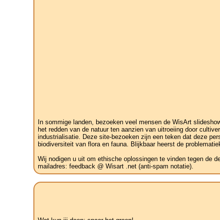
In sommige landen, bezoeken veel mensen de WisArt slideshow v
het redden van de natuur ten aanzien van uitroeiing door cult
industrialisatie. Deze site-bezoeken zijn een teken dat deze pe
biodiversiteit van flora en fauna. Blijkbaar heerst de problemati
Wij nodigen u uit om ethische oplossingen te vinden tegen de d
mailadres: feedback @ Wisart .net (anti-spam notatie).