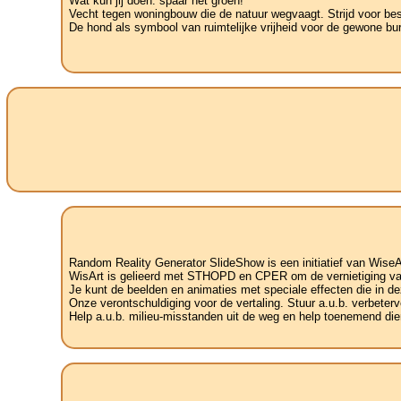
Wat kun jij doen: spaar het groen!
Vecht tegen woningbouw die de natuur wegvaagt. Strijd voor be
De hond als symbool van ruimtelijke vrijheid voor de gewone bu
Random Reality Generator SlideShow is een initiatief van WiseA
WisArt is gelieerd met STHOPD en CPER om de vernietiging van 
Je kunt de beelden en animaties met speciale effecten die in de
Onze verontschuldiging voor de vertaling. Stuur a.u.b. verbetervoo
Help a.u.b. milieu-misstanden uit de weg en help toenemend dier