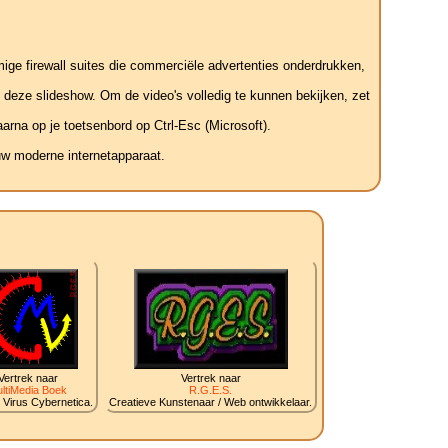
mige firewall suites die commerciële advertenties onderdrukken,
t deze slideshow. Om de video's volledig te kunnen bekijken, zet
arna op je toetsenbord op Ctrl-Esc (Microsoft).
uw moderne internetapparaat.
Vertrek naar
Vertrek naar
ltiMedia Boek
R.G.E.S.
 Virus Cybernetica.
Creatieve Kunstenaar / Web ontwikkelaar.