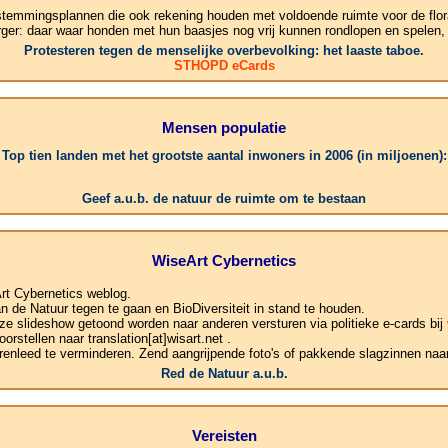
stemmingsplannen die ook rekening houden met voldoende ruimte voor de flor
rger: daar waar honden met hun baasjes nog vrij kunnen rondlopen en spelen,
Protesteren tegen de menselijke overbevolking: het laaste taboe.
STHOPD eCards
Mensen populatie
Top tien landen met het grootste aantal inwoners in 2006 (in miljoenen):
1.
Geef a.u.b. de natuur de ruimte om te bestaan
WiseArt Cybernetics
rt Cybernetics weblog.
de Natuur tegen te gaan en BioDiversiteit in stand te houden.
ze slideshow getoond worden naar anderen versturen via politieke e-cards bij
rstellen naar translation[at]wisart.net .
enleed te verminderen. Zend aangrijpende foto's of pakkende slagzinnen naar:
Red de Natuur a.u.b.
Vereisten