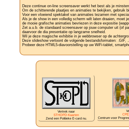
Deze continue on-line screensaver werkt het best als je minsten
Om de schitterende plaatjes en animaties te bekijken, gebruik b
Voor een vloeiend spektakel van animaties tezamen met speciale
Als je de show in een volledig scherm wilt laten draaien, moet 
de mooie grafische animaties bevriezen in deze expositie (wapp
Zet a.u.b. de standaard screensaver op jouw computer uit (of pa
daarvoor de dia presentatie op langzame snelheid.
Wil je deze magische exhibitie in je webbrowser op de achtergro
Deze slideshow vertoont de volgende bestandsformaten: .GIF
Probeer deze HTML5-diavoorstelling op uw WiFi-tablet, smartphon
Ve
Vertrek naar
CPE
STHOPD-Kaarten
Centrum voor Progress
Zend een Politieke E-card nu.