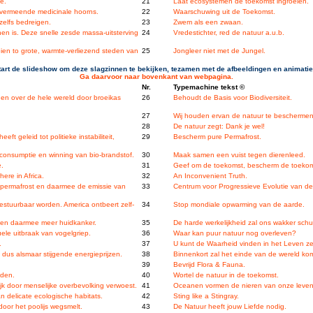
e.
21
Laat ecosystemen de toekomst ingroeien.
vermeende medicinale hoorns.
22
Waarschuwing uit de Toekomst.
zelfs bedreigen.
23
Zwem als een zwaan.
n is. Deze snelle zesde massa-uitsterving
24
Vredestichter, red de natuur a.u.b.
ien to grote, warmte-verliezend steden van
25
Jongleer niet met de Jungel.
tart de slideshow om deze slagzinnen te bekijken, tezamen met de afbeeldingen en animatie
Ga daarvoor naar bovenkant van webpagina.
Nr.
Typemachine tekst ©
gen over de hele wereld door broeikas
26
Behoudt de Basis voor Biodiversiteit.
27
Wij houden ervan de natuur te beschermen
28
De natuur zegt: Dank je wel!
t geleid tot politieke instabiliteit,
29
Bescherm pure Permafrost.
e consumptie en winning van bio-brandstof.
30
Maak samen een vuist tegen dierenleed.
e.
31
Geef om de toekomst, bescherm de toekom
ere in Africa.
32
An Inconvenient Truth.
e permafrost en daarmee de emissie van
33
Centrum voor Progressieve Evolutie van de 
stuurbaar worden. America ontbeert zelf-
34
Stop mondiale opwarming van de aarde.
g en daarmee meer huidkanker.
35
De harde werkelijkheid zal ons wakker sch
ele uitbraak van vogelgriep.
36
Waar kan puur natuur nog overleven?
.
37
U kunt de Waarheid vinden in het Leven zel
 dus alsmaar stijgende energieprijzen.
38
Binnenkort zal het einde van de wereld kom
39
Bevrijd Flora & Fauna.
nden.
40
Wortel de natuur in de toekomst.
lijk door menselijke overbevolking verwoest.
41
Oceanen vormen de nieren van onze leven
n delicate ecologische habitats.
42
Sting like a Stingray.
oor het poolijs wegsmelt.
43
De Natuur heeft jouw Liefde nodig.