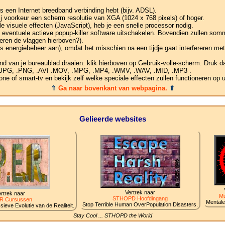
s een Internet breedband verbinding hebt (bijv. ADSL).
ij voorkeur een scherm resolutie van XGA (1024 x 768 pixels) of hoger.
 visuele effecten (JavaScript), heb je een snelle processor nodig.
je eventuele actieve popup-killer software uitschakelen. Bovendien zullen som
eren de vlaggen hierboven?).
s energiebeheer aan), omdat het misschien na een tijdje gaat interfereren me
nd van je bureaublad draaien: klik hierboven op Gebruik-volle-scherm. Druk da
, .JPG, .PNG, .AVI .MOV, .MPG, .MP4, .WMV, .WAV, .MID, .MP3 .
e of smart-tv en bekijk zelf welke speciale effecten zullen functioneren op 
⇑
Ga naar bovenkant van webpagina.
⇑
Gelieerde websites
Vertrek naar
rtrek naar
Mu
STHOPD Hoofdingang
R Cursussen
Mentale
Stop Terrible Human OverPopulation Disasters.
ieve Evolutie van de Realiteit.
Stay Cool ... STHOPD the World