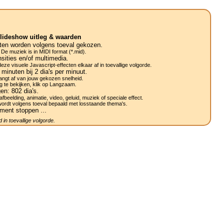
lideshow uitleg & waarden
ten worden volgens toeval gekozen.
 De muziek is in MIDI format (*.mid).
sities en/of multimedia.
ze visuele Javascript-effecten elkaar af in toevallige volgorde.
minuten bij 2
dia's
per minuut.
ngt af van jouw gekozen snelheid.
g te bekijken, klik op Langzaam.
gen:
802
dia's.
afbeelding, animatie, video, geluid, muziek of speciale effect.
wordt volgens toeval bepaald met losstaande thema's.
ment stoppen ...
 in toevallige volgorde.