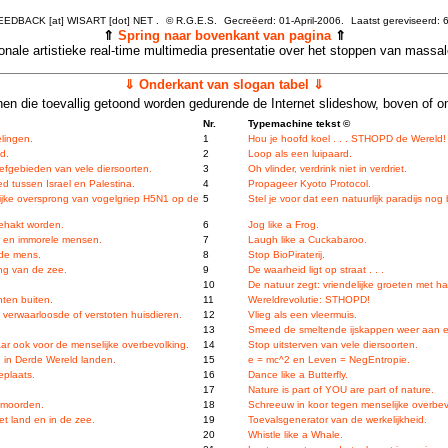
FEEDBACK [at] WISART [dot] NET .
©
R.G.E.S.
Gecreëerd: 01-April-2006.
Laatst gereviseerd:
6
⇑
Spring naar bovenkant van pagina
⇑
tionale artistieke real-time multimedia presentatie over het stoppen van massa
⇓ Onderkant van slogan tabel ⇓
en die toevallig getoond worden gedurende de Internet slideshow, boven of o
Nr.
Typemachine tekst ©
elingen.
1
Hou je hoofd koel . . . STHOPD de Wereld!
d.
2
Loop als een luipaard.
efgebieden van vele diersoorten.
3
Oh vlinder, verdrink niet in verdriet.
d tussen Israel en Palestina.
4
Propageer Kyoto Protocol.
ijke oversprong van vogelgriep H5N1 op de
5
Stel je voor dat een natuurlijk paradijs nog
gehakt worden.
6
Jog like a Frog.
e en immorele mensen.
7
Laugh like a Cuckabaroo.
 de mens.
8
Stop BioPiraterij.
ing van de zee.
9
De waarheid ligt op straat . . .
10
De natuur zegt: vriendelijke groeten met 
hten buiten.
11
Wereldrevolutie: STHOPD!
 verwaarloosde of verstoten huisdieren.
12
Vlieg als een vleermuis.
13
Smeed de smeltende ijskappen weer aan el
aar ook voor de menselijke overbevolking.
14
Stop uitsterven van vele diersoorten.
 in Derde Wereld landen.
15
e = mc^2 en Leven = NegEntropie.
eplaats.
16
Dance like a Butterfly.
17
Nature is part of YOU are part of nature.
tmoorden.
18
Schreeuw in koor tegen menselijke overbev
et land en in de zee.
19
Toevalsgenerator van de werkelijkheid.
20
Whistle like a Whale.