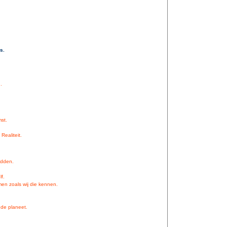
s.
.
st.
Realiteit.
udden.
f.
en zoals wij die kennen.
de planeet.