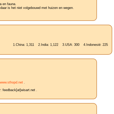
a en fauna.
 daar is het niet volgebouwd met huizen en wegen.
China: 1,311 2.India: 1,122 3.USA: 300 4.Indonesië: 225 5.Brazilië: 
www.sthopd.net
.
 feedback[at]wisart.net .