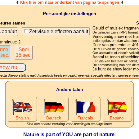
⇓
Klik hier om naar onderkant van pagina te springen
⇓
Persoonlijke instellingen
keuren samen
S
Geluid of muziek fragmen
s aan/uit
Zet visuele effecten aan/uit
De geluiden zijn in MP3 format.
Verlevendig show met tran
Indien gekozen, dan wisselen de
er minuut: 2
Duur van presentatie:
401
rmal
Snel
De duur van de gehele show ha
Om animaties of video's volledi
 sec.
15 sec.
Aantal te tonen afbeeldin
Een dia kan bestaan uit: tekst, 
De samenstelling van een dia 
Je kunt de show ieder mo
media diavoorstelling met dynamisch beeld en geluid, evenals speciale effecten, gepresenteerd
Andere talen
English
Deutsch
Français
Español
Kies een andere vertaling voor instellingen en slagzinnen.
Nature is part of YOU are part of nature.