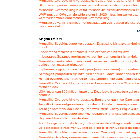
Menselijke Overbevolking veroorzaakt: Afvalophoping op land en in ze
Stop het stropen en vermoorden van zeldzame neushoorns voor hun 
Menselijke Overbevolking leidt tot: mensen die elkaar discrimineren of 
WNF zegt dat 60% van de wilde dieren in 2020 misschien wel verdwene
wordt veroorzaakt door Menselijke Overbevolking!
Mondiale opwarming is mede het resultaat van vele dorpen die uitgroe
beton en asfalt.
S
Slagzin titels ©
Menselijke Bevolkingsgroei veroorzaakt: Drastische klimaatveranderin
effect.
Zeedieren verdrinken langzaam in een oceaan van plastic afval.
In bepaalde Spaanse provincies worden honden ernstig mishandeld.
Menselijke overbevolking veroorzaakt verlies van landbouwgrond, dat heef
oorlogen en massale migraties.
Explosieve stijging van voedselprijzen (mais, soja, tarwe) door groter
Sommige Spanjaarden zijn laffe dierenbeulen, vooral naar honden to
Human overpopulation has led to mass famine in the Sahel and elsewh
Menselijke Overbevolking veroorzaakt: Het smelten van de Siberisch
Methaan gas.
USA: meer dan 300 miljoen inwoners. Deze bevolingsexplosie zal onbe
controle!
Menselijke Overbevolking veroorzaakt: Een groter gat in de Ozonlaa
Avondklok voor zielige katten en honden in Duitsland vanwege eventu
Ter nagedachtenis van Timothy Treadwell: steun Grizzly People a.u.b.
Menselijke Bevolkingsgroei leidt tot: Toename in brandstofconsumptie,
Help ons klimaat niet naar de kloten.
Teveel emigratie van vluchtelingen leidt to overbevolking in andere la
De paradijselijke vallei van Eufraat en Tigris (Hof van Eden) is geleide
Menselijke Bevolkingsaanwas veroorzaakt: Wereldwijde vernietiging va
Menselijke Bevolkingsaanwas veroorzaakt: Mondiale Opwarming waard