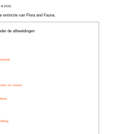
-8-2026.
le extinctie van Flora and Fauna.
nder de afbeeldingen
 bestaat.
handen en voeten.
kaar.
olking.