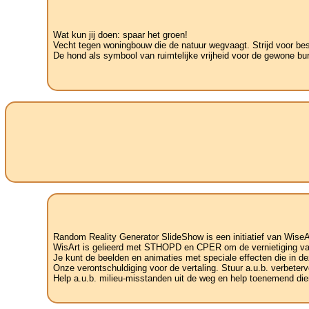
Wat kun jij doen: spaar het groen!
Vecht tegen woningbouw die de natuur wegvaagt. Strijd voor be
De hond als symbool van ruimtelijke vrijheid voor de gewone bu
Random Reality Generator SlideShow is een initiatief van WiseA
WisArt is gelieerd met STHOPD en CPER om de vernietiging van 
Je kunt de beelden en animaties met speciale effecten die in de
Onze verontschuldiging voor de vertaling. Stuur a.u.b. verbetervoo
Help a.u.b. milieu-misstanden uit de weg en help toenemend dier