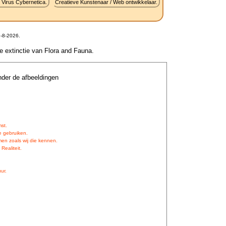
 Virus Cybernetica.
Creatieve Kunstenaar / Web ontwikkelaar.
-8-2026.
le extinctie van Flora and Fauna.
nder de afbeeldingen
st.
e gebruiken.
en zoals wij die kennen.
Realiteit.
ur.