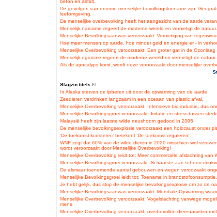
beton en asfalt.
De gevolgen van enorme menselijke bevolkingstoename zijn: Geogra
leefomgeving.
De menselijke overbevolking heeft het aangezicht van de aarde veran
Menselijk narcisme regeert de moderne wereld en vernietigt de natuur.
Menselijke Bevolkingsaanwas veroorzaakt: Vernietiging van regenwoud
Hoe meer mensen op aarde, hoe minder geld en energie er - in verhou
Menselijke Overbevolking veroorzaakt: Een groter gat in de Ozonlaa
Menselijk egoïsme regeert de moderne wereld en vernietigt de natuur.
Als de apocalyps komt, wordt deze veroorzaakt door menselijke overb
S
Slagzin titels ©
In Alaska sterven de ijsberen uit door de opwarming van de aarde.
Zeedieren verdrinken langzaam in een oceaan van plastic afval.
Menselijke Overbevolking veroorzaakt: Intensieve bio-industie, dus o
Menselijke Bevolkingsgroei veroorzaakt: Irritatie en stress tussen sted
Malaysië heeft zijn laatste wilde neushoorn gedood in 2005.
De menselijke bevolkingsexplosie veroorzaakt een holocaust onder pla
'De toekomst koesteren' betekent 'De toekomst reguleren'.
WNF zegt dat 60% van de wilde dieren in 2020 misschien wel verdwene
wordt veroorzaakt door Menselijke Overbevolking!
Menselijke Overbevolking leidt tot: Meer commerciële afslachting van 
Menselijke Bevolkingsgroei veroorzaakt: Schaarste aan schoon drinkw
De alsmaar toenemende aantal gebouwen en wegen veroozaakt ongew
Menselijke Bevolkingsgroei leidt tot: Toename in brandstofconsumptie,
Je hebt gelijk, dus stop de menselijke bevolkingsexplosie om zo de na
Menselijke Bevolkingsaanwas veroorzaakt: Mondiale Opwarming waard
Menselijke Overbevolking veroorzaakt: Vogelslachting vanwege mogel
mens.
Menselijke Overbevolking veroorzaakt: overbevolkte dierenasielen met