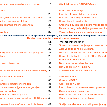
fische en economische druk op onze
18
Wordt lid van ons STHOPD-Team.
derd.
19
Dance like a Butterfly.
20
Evolutie: de ware kijk op het leven.
en, met name in Brazilië en Indonesië.
21
Evolutie van Intelligente Existentie.
ding - is om te verdelen.
22
Humm like a Hummingbird.
g en daarmee meer huidkanker.
23
Creeer a.u.b. een ecologische veilige toek
24
De natuur zegt: vriendelijke groeten met 
evolking.
25
Waarheidszoeker, red de natuur a.u.b.
tart de slideshow om deze slagzinnen te bekijken, tezamen met de afbeeldingen en animatie
Ga daarvoor naar bovenkant van webpagina.
Nr.
Typemachine tekst ©
26
Smeed de smeltende ijskappen weer aan el
27
Zorg voor de zonnige Savanna.
nnodig veel leed onder vee en gevogelte.
28
Mensen vormen het brein van de Immanen
elingen.
29
Hou je hoofd koel . . . STHOPD de Wereld!
30
Behoudt de Permafrost.
nt- en diersoorten.
31
Bescherm de bevallige bergen.
32
Het Geheim van het Leven.
n is. Deze snelle zesde massa-uitsterving
33
Vredestichter, red de natuur a.u.b.
Walvissen en Dolfijnen.
34
www.WisArt.net.
ater.
35
Copyright RGES.
enste klimaatverstoringen.
36
Groei als een Giraf.
 dus alsmaar stijgende energieprijzen.
37
Laat ruimte voor de natuur over op aarde.
tuur te redden.
38
Bescherm pure Permafrost.
oor het poolijs wegsmelt.
39
Weldoener: help de natuur met overleven.
ijke oversprong van vogelgriep H5N1 op de
40
Wortel de natuur in de toekomst.
 verwaarloosde of verstoten huisdieren.
41
Stel je voor dat een natuurlijk paradijs nog