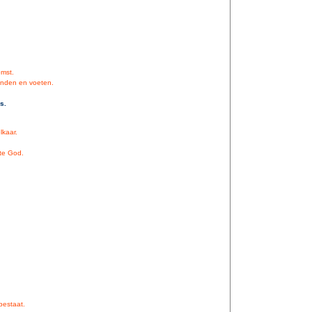
omst.
handen en voeten.
s.
kaar.
te God.
 bestaat.