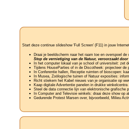
Start deze continue slideshow 'Full Screen' (F11) in jouw Interne
Draai je beeldscherm naar het raam toe en overspoel de
Stop de vernietiging van de Natuur, veroorzaakt door
In het computer lokaal van je school of universiteit: zet
Tijdens HouseParties of in de Discotheek: projecteer de 
In Conferentie hallen, Receptie ruimten of bioscopen: ka
In Musea, Zoölogische tuinen of Natuur exposities: info
Richt stiekem het Kabel nieuws van je organisatie op w
Kaap digitale Advertentie panelen in drukke winkelcentra
Steel de data connectie lijn van elektronische grafische 
In Computer and Televisie winkels: draai deze show op al
Gedurende Protest Marsen over, bijvoorbeeld, Milieu Acti