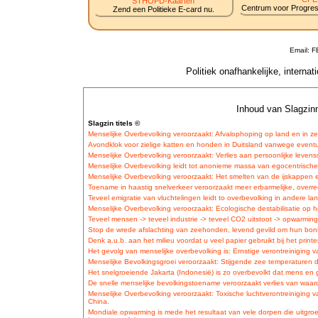
STHOPD-Kaarten
Centrum voor Progress
Zend een Politieke E-card nu.
Email: 
Politiek onafhankelijke, interna
Inhoud van Slagzinn
Slagzin titels ©
Menselijke Overbevolking veroorzaakt: Afvalophoping op land en in ze
Avondklok voor zielige katten en honden in Duitsland vanwege eventu
Menselijke Overbevolking veroorzaakt: Verlies aan persoonlijke levens
Menselijke Overbevolking leidt tot anonieme massa van egocentrisch
Menselijke Overbevolking veroorzaakt: Het smelten van de ijskappen
Toename in haastig snelverkeer veroorzaakt meer erbarmelijke, overre
Teveel emigratie van vluchtelingen leidt to overbevolking in andere la
Menselijke Overbevolking veroorzaakt: Ecologische destabilisatie op h
Teveel mensen -> teveel industrie -> teveel CO2 uitstoot -> opwarmin
Stop de wrede afslachting van zeehonden, levend gevild om hun bont,
Denk a.u.b. aan het milieu voordat u veel papier gebruikt bij het prin
Het gevolg van menselijke overbevolking is: Ernstige verontreiniging v
Menselijke Bevolkingsgroei veroorzaakt: Stijgende zee temperaturen dat
Het snelgroeiende Jakarta (Indonesië) is zo overbevolkt dat mens en 
De snelle menselijke bevolkingstoename veroorzaakt verlies van waarde
Menselijke Overbevolking veroorzaakt: Toxische luchtverontreiniging 
China.
Mondiale opwarming is mede het resultaat van vele dorpen die uitgroe