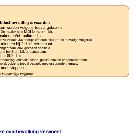
lideshow uitleg & waarden
ten worden volgens toeval gekozen.
 De muziek is in MIDI format (*.mid).
sities en/of multimedia.
ze visuele Javascript-effecten elkaar af in toevallige volgorde.
minuten bij 2
dia's
per minuut.
ngt af van jouw gekozen snelheid.
g te bekijken, klik op Langzaam.
gen:
802
dia's.
afbeelding, animatie, video, geluid, muziek of speciale effect.
wordt volgens toeval bepaald met losstaande thema's.
ment stoppen ...
 in toevallige volgorde.
ijke overbevolking verwoest.