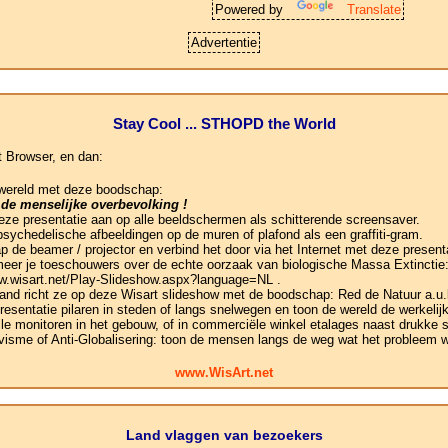
Powered by
Translate
Advertentie
Stay Cool ... STHOPD the World
t Browser, en dan:
 wereld met deze boodschap:
 de menselijke overbevolking !
 deze presentatie aan op alle beeldschermen als schitterende screensaver.
psychedelische afbeeldingen op de muren of plafond als een graffiti-gram.
ap de beamer / projector en verbind het door via het Internet met deze presen
rmeer je toeschouwers over de echte oorzaak van biologische Massa Extinctie:
ww.wisart.net/Play-Slideshow.aspx?language=NL .
 and richt ze op deze Wisart slideshow met de boodschap: Red de Natuur a.u.
presentatie pilaren in steden of langs snelwegen en toon de wereld de werkeli
le monitoren in het gebouw, of in commerciële winkel etalages naast drukke s
visme of Anti-Globalisering: toon de mensen langs de weg wat het probleem w
www.WisArt.net
Land vlaggen van bezoekers