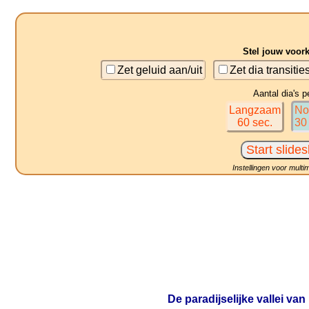
Stel jouw voor
Zet geluid aan/uit
Zet dia transitie
Aantal dia's p
Langzaam
No
60 sec.
30
Instellingen voor multi
De paradijselijke vallei va