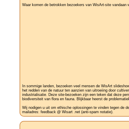
Waar komen de betrokken bezoekers van WisArt-site vandaan wat
In sommige landen, bezoeken veel mensen de WisArt slideshow v
het redden van de natuur ten aanzien van uitroeiing door cult
industrialisatie. Deze site-bezoeken zijn een teken dat deze pe
biodiversiteit van flora en fauna. Blijkbaar heerst de problemati
Wij nodigen u uit om ethische oplossingen te vinden tegen de d
mailadres: feedback @ Wisart .net (anti-spam notatie).