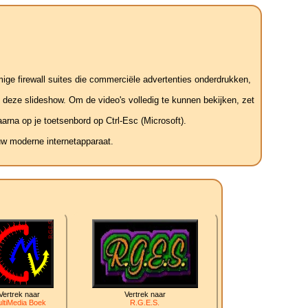
mige firewall suites die commerciële advertenties onderdrukken,
t deze slideshow. Om de video's volledig te kunnen bekijken, zet
arna op je toetsenbord op Ctrl-Esc (Microsoft).
uw moderne internetapparaat.
Vertrek naar
Vertrek naar
ltiMedia Boek
R.G.E.S.