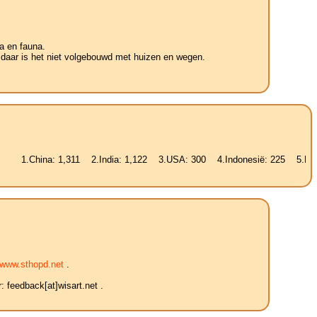
a en fauna.
 daar is het niet volgebouwd met huizen en wegen.
na: 1,311 2.India: 1,122 3.USA: 300 4.Indonesië: 225 5.Brazilië: 187
www.sthopd.net
.
 feedback[at]wisart.net .