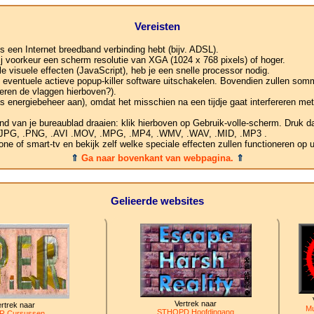
Vereisten
s een Internet breedband verbinding hebt (bijv. ADSL).
ij voorkeur een scherm resolutie van XGA (1024 x 768 pixels) of hoger.
 visuele effecten (JavaScript), heb je een snelle processor nodig.
je eventuele actieve popup-killer software uitschakelen. Bovendien zullen som
eren de vlaggen hierboven?).
s energiebeheer aan), omdat het misschien na een tijdje gaat interfereren me
nd van je bureaublad draaien: klik hierboven op Gebruik-volle-scherm. Druk da
, .JPG, .PNG, .AVI .MOV, .MPG, .MP4, .WMV, .WAV, .MID, .MP3 .
e of smart-tv en bekijk zelf welke speciale effecten zullen functioneren op 
⇑
Ga naar bovenkant van webpagina.
⇑
Gelieerde websites
Vertrek naar
rtrek naar
Mu
STHOPD Hoofdingang
R Cursussen