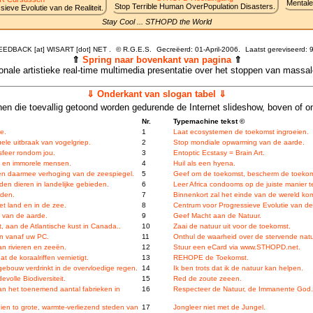
Mentale
Stop Terrible Human OverPopulation Disasters.
ieve Evolutie van de Realiteit.
Stay Cool ... STHOPD the World
FEEDBACK [at] WISART [dot] NET .
©
R.G.E.S.
Gecreëerd: 01-April-2006.
Laatst gereviseerd:
9
⇑
Spring naar bovenkant van pagina
⇑
tionale artistieke real-time multimedia presentatie over het stoppen van massa
⇓ Onderkant van slogan tabel ⇓
en die toevallig getoond worden gedurende de Internet slideshow, boven of o
Nr.
Typemachine tekst ©
e.
1
Laat ecosystemen de toekomst ingroeien.
ele uitbraak van vogelgriep.
2
Stop mondiale opwarming van de aarde.
sfeer rondom jou.
3
Entoptic Ecstasy = Brain Art.
e en immorele mensen.
4
Huil als een hyena.
 en daarmee verhoging van de zeespiegel.
5
Geef om de toekomst, bescherm de toekom
den dieren in landelijke gebieden.
6
Leer Africa condooms op de juiste manier t
nden.
7
Binnenkort zal het einde van de wereld kom
et land en in de zee.
8
Centrum voor Progressieve Evolutie van de 
g van de aarde.
9
Geef Macht aan de Natuur.
 aan de Atlantische kust in Canada..
10
Zaai de natuur uit voor de toekomst.
ten vanaf uw PC.
11
Onthul de waarheid over de stervende natu
an rivieren en zeeën.
12
Stuur een eCard via www.STHOPD.net.
 de koraalriffen vernietigt.
13
REHOPE de Toekomst.
gebouw verdrinkt in de overvloedige regen.
14
Ik ben trots dat ik de natuur kan helpen.
volle Biodiversiteit.
15
Red de zoute zeeen.
van het toenemend aantal fabrieken in
16
Respecteer de Natuur, de Immanente God.
ien to grote, warmte-verliezend steden van
17
Jongleer niet met de Jungel.