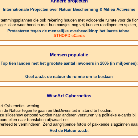
Andere projecten
Internationale Projecten over Natuur Bescherming & Milieu Activisme
stemmingsplannen die ook rekening houden met voldoende ruimte voor de flor
rger: daar waar honden met hun baasjes nog vrij kunnen rondlopen en spelen,
Protesteren tegen de menselijke overbevolking: het laaste taboe.
STHOPD eCards
Mensen populatie
Top tien landen met het grootste aantal inwoners in 2006 (in miljoenen):
1.Chi
Geef a.u.b. de natuur de ruimte om te bestaan
WiseArt Cybernetics
rt Cybernetics weblog.
de Natuur tegen te gaan en BioDiversiteit in stand te houden.
ze slideshow getoond worden naar anderen versturen via politieke e-cards bij
rstellen naar translation[at]wisart.net .
enleed te verminderen. Zend aangrijpende foto's of pakkende slagzinnen naar:
Red de Natuur a.u.b.