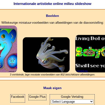
Internationale artistieke online milieu slideshow
Beelden
Willekeurige miniatuur-voorbeelden van afbeeldingen van de diavoorstelling:
3 verkleinde, lage resolutie voorbeelden van
802
beschikbare afbeeldingen.
Maak eigen
Facebook
Google Plus
Google Vertaling