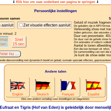
⇓
Klik hier om naar onderkant van pagina te springen
⇓
Persoonlijke instellingen
keuren samen
S
Geluid of muziek fragmen
s aan/uit
Zet visuele effecten aan/uit
De geluiden zijn in MP3 format.
Verlevendig show met tran
Indien gekozen, dan wisselen de
er minuut: 2
Duur van presentatie:
401
rmal
Snel
De duur van de gehele show ha
Om animaties of video's volledi
 sec.
15 sec.
Aantal te tonen afbeeldin
Een dia kan bestaan uit: tekst, 
De samenstelling van een dia 
Je kunt de show ieder mo
media diavoorstelling met dynamisch beeld en geluid, evenals speciale effecten, gepresenteerd
Andere talen
English
Deutsch
Français
Español
Kies een andere vertaling voor instellingen en slagzinnen.
n Eufraat en Tigris (Hof van Eden) is geleidelijk door mensel