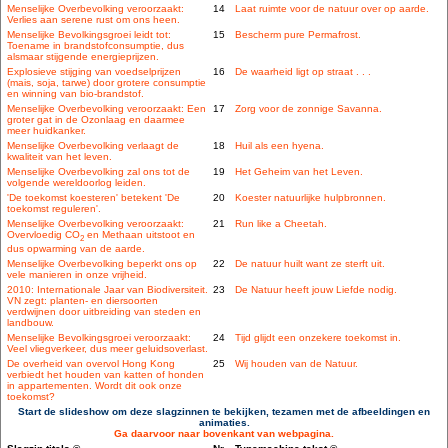
Menselijke Overbevolking veroorzaakt:
14
Laat ruimte voor de natuur over op aarde.
Verlies aan serene rust om ons heen.
Menselijke Bevolkingsgroei leidt tot:
15
Bescherm pure Permafrost.
Toename in brandstofconsumptie, dus
alsmaar stijgende energieprijzen.
Explosieve stijging van voedselprijzen
16
De waarheid ligt op straat . . .
(mais, soja, tarwe) door grotere consumptie
en winning van bio-brandstof.
Menselijke Overbevolking veroorzaakt: Een
17
Zorg voor de zonnige Savanna.
groter gat in de Ozonlaag en daarmee
meer huidkanker.
Menselijke Overbevolking verlaagt de
18
Huil als een hyena.
kwaliteit van het leven.
Menselijke Overbevolking zal ons tot de
19
Het Geheim van het Leven.
volgende wereldoorlog leiden.
'De toekomst koesteren' betekent 'De
20
Koester natuurlijke hulpbronnen.
toekomst reguleren'.
Menselijke Overbevolking veroorzaakt:
21
Run like a Cheetah.
Overvloedig CO
en Methaan uitstoot en
2
dus opwarming van de aarde.
Menselijke Overbevolking beperkt ons op
22
De natuur huilt want ze sterft uit.
vele manieren in onze vrijheid.
2010: Internationale Jaar van Biodiversiteit.
23
De Natuur heeft jouw Liefde nodig.
VN zegt: planten- en diersoorten
verdwijnen door uitbreiding van steden en
landbouw.
Menselijke Bevolkingsgroei veroorzaakt:
24
Tijd glijdt een onzekere toekomst in.
Veel vliegverkeer, dus meer geluidsoverlast.
De overheid van overvol Hong Kong
25
Wij houden van de Natuur.
verbiedt het houden van katten of honden
in appartementen. Wordt dit ook onze
toekomst?
Start de slideshow om deze slagzinnen te bekijken, tezamen met de afbeeldingen en
animaties.
Ga daarvoor naar bovenkant van webpagina.