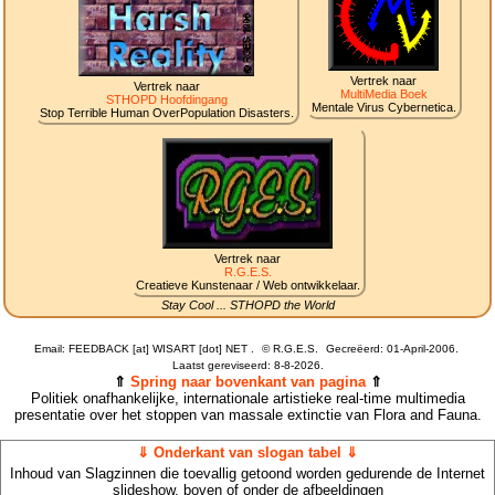
Vertrek naar
Vertrek naar
MultiMedia Boek
STHOPD Hoofdingang
Mentale Virus Cybernetica.
Stop Terrible Human OverPopulation Disasters.
Vertrek naar
R.G.E.S.
Creatieve Kunstenaar / Web ontwikkelaar.
Stay Cool ... STHOPD the World
Email: FEEDBACK [at] WISART [dot] NET .
©
R.G.E.S.
Gecreëerd: 01-April-2006.
Laatst gereviseerd:
8-8-2026.
⇑
Spring naar bovenkant van pagina
⇑
Politiek onafhankelijke, internationale artistieke real-time multimedia
presentatie over het stoppen van massale extinctie van Flora and Fauna.
⇓ Onderkant van slogan tabel ⇓
Inhoud van Slagzinnen die toevallig getoond worden gedurende de Internet
slideshow, boven of onder de afbeeldingen