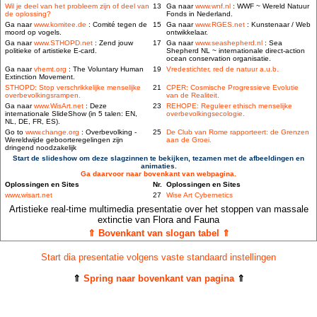
Wil je deel van het probleem zijn of deel van
13
Ga naar
www.wnf.nl
: WWF ~ Wereld Natuur
de oplossing?
Fonds in Nederland.
Ga naar
www.komitee.de
: Comité tegen de
15
Ga naar
www.RGES.net
: Kunstenaar / Web
moord op vogels.
ontwikkelaar.
Ga naar
www.STHOPD.net
: Zend jouw
17
Ga naar
www.seashepherd.nl
: Sea
politieke of artistieke E-card.
Shepherd NL ~ internationale direct-action
ocean conservation organisatie.
Ga naar
vhemt.org
: The Voluntary Human
19
Vredestichter, red de natuur a.u.b.
Extinction Movement.
STHOPD: Stop verschrikkelijke menselijke
21
CPER: Cosmische Progressieve Evolutie
overbevolkingsrampen.
van de Realiteit.
Ga naar
www.WisArt.net
: Deze
23
REHOPE: Reguleer ethisch menselijke
internationale SlideShow (in 5 talen: EN,
overbevolkingsecologie.
NL, DE, FR, ES).
Go to
www.change.org
: Overbevolking -
25
De Club van Rome rapporteert: de Grenzen
Wereldwijde geboorteregelingen zijn
aan de Groei.
dringend noodzakelijk
Start de slideshow om deze slagzinnen te bekijken, tezamen met de afbeeldingen en
animaties.
Ga daarvoor naar bovenkant van webpagina.
Oplossingen en Sites
Nr.
Oplossingen en Sites
www.wisart.net
27
Wise Art Cybernetics
Artistieke real-time multimedia presentatie over het stoppen van massale
extinctie van Flora and Fauna
⇑ Bovenkant van slogan tabel ⇑
Start dia presentatie volgens vaste standaard instellingen
⇑
Spring naar bovenkant van pagina
⇑