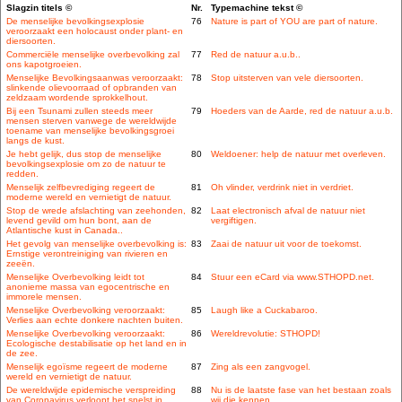
Slagzin titels ©
Nr.
Typemachine tekst ©
De menselijke bevolkingsexplosie
76
Nature is part of YOU are part of nature.
veroorzaakt een holocaust onder plant- en
diersoorten.
Commerciële menselijke overbevolking zal
77
Red de natuur a.u.b..
ons kapotgroeien.
Menselijke Bevolkingsaanwas veroorzaakt:
78
Stop uitsterven van vele diersoorten.
slinkende olievoorraad of opbranden van
zeldzaam wordende sprokkelhout.
Bij een Tsunami zullen steeds meer
79
Hoeders van de Aarde, red de natuur a.u.b.
mensen sterven vanwege de wereldwijde
toename van menselijke bevolkingsgroei
langs de kust.
Je hebt gelijk, dus stop de menselijke
80
Weldoener: help de natuur met overleven.
bevolkingsexplosie om zo de natuur te
redden.
Menselijk zelfbevrediging regeert de
81
Oh vlinder, verdrink niet in verdriet.
moderne wereld en vernietigt de natuur.
Stop de wrede afslachting van zeehonden,
82
Laat electronisch afval de natuur niet
levend gevild om hun bont, aan de
vergiftigen.
Atlantische kust in Canada..
Het gevolg van menselijke overbevolking is:
83
Zaai de natuur uit voor de toekomst.
Ernstige verontreiniging van rivieren en
zeeën.
Menselijke Overbevolking leidt tot
84
Stuur een eCard via www.STHOPD.net.
anonieme massa van egocentrische en
immorele mensen.
Menselijke Overbevolking veroorzaakt:
85
Laugh like a Cuckabaroo.
Verlies aan echte donkere nachten buiten.
Menselijke Overbevolking veroorzaakt:
86
Wereldrevolutie: STHOPD!
Ecologische destabilisatie op het land en in
de zee.
Menselijk egoïsme regeert de moderne
87
Zing als een zangvogel.
wereld en vernietigt de natuur.
De wereldwijde epidemische verspreiding
88
Nu is de laatste fase van het bestaan zoals
van Coronavirus verloopt het snelst in
wij die kennen.