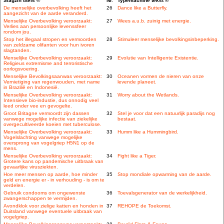
Slagzin titels ©
Nr.
Typemachine tekst ©
De menselijke overbevolking heeft het
26
Dance like a Butterfly.
aangezicht van de aarde veranderd.
Menselijke Overbevolking veroorzaakt:
27
Wees a.u.b. zuinig met energie.
Verlies aan persoonlijke levenssfeer
rondom jou.
Stop het illegaal stropen en vermoorden
28
Stimuleer menselijke bevolkingsinbeperking.
van zeldzame olifanten voor hun ivoren
slagtanden.
Menselijke Overbevolking veroorzaakt:
29
Evolutie van Intelligente Existentie.
Religieus extremisme and terroristische
oorlogsvoering.
Menselijke Bevolkingsaanwas veroorzaakt:
30
Oceanen vormen de nieren van onze
Vernietiging van regenwouden, met name
levende planeet.
in Brazilië en Indonesië.
Menselijke Overbevolking veroorzaakt:
31
Worry about the Wetlands.
Intensieve bio-industie, dus onnodig veel
leed onder vee en gevogelte.
Groot Britagne vermoordt zijn dassen
32
Stel je voor dat een natuurlijk paradijs nog
vanwege mogelijke infectie van ziekelijke
bestaat.
overgecultiveerde koeien met tuberculose.
Menselijke Overbevolking veroorzaakt:
33
Humm like a Hummingbird.
Vogelslachting vanwege mogelijke
oversprong van vogelgriep H5N1 op de
mens.
Menselijke Overbevolking veroorzaakt:
34
Fight like a Tiger.
Grotere kans op pandemische uitbraak van
gevaarlijke virusziekten.
Hoe meer mensen op aarde, hoe minder
35
Stop mondiale opwarming van de aarde.
geld en energie er - in verhouding - is om te
verdelen.
Gebruik condooms om ongewenste
36
Toevalsgenerator van de werkelijkheid.
zwangerschappen te vermijden.
Avondklok voor zielige katten en honden in
37
REHOPE de Toekomst.
Duitsland vanwege eventuele uitbraak van
vogelgriep.