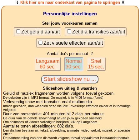
⇓
Klik hier om naar onderkant van pagina te springen
⇓
Persoonlijke instellingen
Stel jouw voorkeuren samen
Zet geluid aan/uit
Zet dia transities aan/uit
Zet visuele effecten aan/uit
Aantal dia's per minuut: 2
Langzaam
Normal
Snel
60 sec.
30 sec.
15 sec.
Slideshow uitleg & waarden
Geluid of muziek fragmenten worden volgens toeval gekozen.
De geluiden zijn in MP3 format. De muziek is in MIDI format (*.mid).
Verlevendig show met transities en/of multimedia.
Indien gekozen, dan wisselen deze visuele Javascript-effecten elkaar af in toevallige
volgorde.
Duur van presentatie:
401
minuten bij 2
dia's
per minuut.
De duur van de gehele show hangt af van jouw gekozen snelheid.
Om animaties of video's volledig te bekijken, klik op Langzaam.
Aantal te tonen afbeeldingen:
802
dia's.
Een dia kan bestaan uit: tekst, afbeelding, animatie, video, geluid, muziek of speciale
effect.
De samenstelling van een dia wordt volgens toeval bepaald met losstaande thema's.