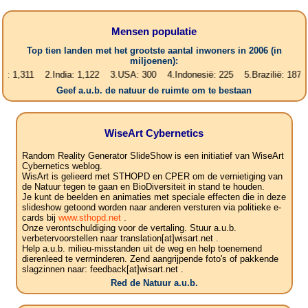
Mensen populatie
Top tien landen met het grootste aantal inwoners in 2006 (in
miljoenen):
,311 2.India: 1,122 3.USA: 300 4.Indonesië: 225 5.Brazilië: 187 6.Pak
Geef a.u.b. de natuur de ruimte om te bestaan
WiseArt Cybernetics
Random Reality Generator SlideShow is een initiatief van WiseArt
Cybernetics weblog.
WisArt is gelieerd met STHOPD en CPER om de vernietiging van
de Natuur tegen te gaan en BioDiversiteit in stand te houden.
Je kunt de beelden en animaties met speciale effecten die in deze
slideshow getoond worden naar anderen versturen via politieke e-
cards bij
www.sthopd.net
.
Onze verontschuldiging voor de vertaling. Stuur a.u.b.
verbetervoorstellen naar translation[at]wisart.net .
Help a.u.b. milieu-misstanden uit de weg en help toenemend
dierenleed te verminderen. Zend aangrijpende foto's of pakkende
slagzinnen naar: feedback[at]wisart.net .
Red de Natuur a.u.b.