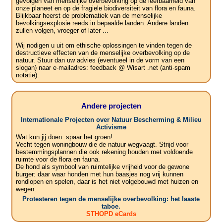
gevolgen van menselijke overbevolking op de leefbaarheid van
onze planeet en op de fragiele biodiversiteit van flora en fauna.
Blijkbaar heerst de problematiek van de menselijke
bevolkingsexplosie reeds in bepaalde landen. Andere landen
zullen volgen, vroeger of later ...
Wij nodigen u uit om ethische oplossingen te vinden tegen de
destructieve effecten van de menselijke overbevolking op de
natuur. Stuur dan uw advies (eventueel in de vorm van een
slogan) naar e-mailadres: feedback @ Wisart .net (anti-spam
notatie).
Andere projecten
Internationale Projecten over Natuur Bescherming & Milieu
Activisme
Wat kun jij doen: spaar het groen!
Vecht tegen woningbouw die de natuur wegvaagt. Strijd voor
bestemmingsplannen die ook rekening houden met voldoende
ruimte voor de flora en fauna.
De hond als symbool van ruimtelijke vrijheid voor de gewone
burger: daar waar honden met hun baasjes nog vrij kunnen
rondlopen en spelen, daar is het niet volgebouwd met huizen en
wegen.
Protesteren tegen de menselijke overbevolking: het laaste
taboe.
STHOPD eCards