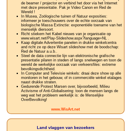
de beamer / projector en verbind het door via het Internet
met deze presentatie. Pak je Video Canon en Red de
Wereld !
In Musea, Zoölogische tuinen of Natuur exposities:
informeer je toeschouwers over de echte oorzaak van
biologische Massa Extinctie: exponentiële toename van het
menselijk diersoort.
Richt stiekem het Kabel nieuws van je organisatie op
www.wisart.net/Play-Slideshow.aspx?language=NL .
Kaap digitale Advertentie panelen in drukke winkelcentra
and richt ze op deze Wisart slideshow met de boodschap:
Red de Natuur a.u.b..
Steel de data connectie lijn van elektronische grafische
presentatie pilaren in steden of langs snelwegen en toon de
wereld de werkelijke oorzaak van verkeersfiles: extreme
bevolkingsdichtheid.
In Computer and Televisie winkels: draai deze show op alle
monitoren in het gebouw, of in commerciële winkel etalages
naast drukke straten.
Gedurende Protest Marsen over, bijvoorbeeld, Milieu
Activisme of Anti-Globalisering: toon de mensen langs de
weg wat het probleem werkelijk is: de Menselijke
OverBevolking!
www.WisArt.net
Land vlaggen van bezoekers