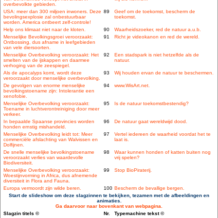
overbevolkte gebieden.
USA: meer dan 300 miljoen inwoners. Deze
89
Geef om de toekomst, bescherm de
bevolingsexplosie zal onbestuurbaar
toekomst.
worden. America ontbeert zelf-controle!
Help ons klimaat niet naar de kloten.
90
Waarheidszoeker, red de natuur a.u.b.
Menselijke Bevolkingsgroei veroorzaakt:
91
Richt je videokanon en red de wereld.
Ontbossing, dus afname in leefgebieden
van vele diersoorten.
Menselijke Overbevolking veroorzaakt: Het
92
Een stadspark is niet hetzelfde als de
smelten van de ijskappen en daarmee
natuur.
verhoging van de zeespiegel.
Als de apocalyps komt, wordt deze
93
Wij houden ervan de natuur te beschermen.
veroorzaakt door menselijke overbevolking.
De gevolgen van enorme menselijke
94
www.WisArt.net.
bevolkingstoename zijn: Intolerantie een
xenofobie.
Menselijke Overbevolking veroorzaakt:
95
Is de natuur toekomstbestendig?
Toename in luchtverontreiniging door meer
verkeer.
In bepaalde Spaanse provincies worden
96
De natuur gaat wereldwijd dood.
honden ernstig mishandeld.
Menselijke Overbevolking leidt tot: Meer
97
Vertel iedereen de waarheid voordat het te
commerciële afslachting van Walvissen en
laat is.
Dolfijnen.
De snelle menselijke bevolkingstoename
98
Waar kunnen honden of katten buiten nog
veroorzaakt verlies van waardevolle
vrij spelen?
Biodiversiteit.
Menselijke Overbevolking veroorzaakt:
99
Stop BioPiraterij.
Woestijnvorming in Africa, dus afnemende
diversiteit in Flora and Fauna.
Europa vermoordt zijn wilde beren.
100
Bescherm de bevallige bergen.
Start de slideshow om deze slagzinnen te bekijken, tezamen met de afbeeldingen en
animaties.
Ga daarvoor naar bovenkant van webpagina.
Slagzin titels ©
Nr.
Typemachine tekst ©