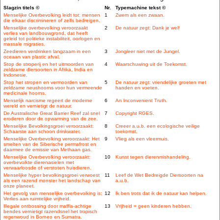
Slagzin titels ©
Nr.
Typemachine tekst ©
Menselijke Overbevolking leidt tot: mensen
1
Zwem als een zwaan.
die elkaar discrimineren of zelfs bedreigen.
Menselijke overbevolking veroorzaakt
2
De natuur zegt: Dank je wel!
verlies van landbouwgrond, dat heeft
geleid tot politieke instabiliteit, oorlogen en
massale migraties.
Zeedieren verdrinken langzaam in een
3
Jongleer niet met de Jungel.
oceaan van plastic afval.
Stop de stroperij en het uitmoorden van
4
Waarschuwing uit de Toekomst.
zeldzame diersoorten in Afrika, India en
Indonesie.
Stop het stropen en vermoorden van
5
De natuur zegt: vriendelijke groeten met
zeldzame neushoorns voor hun vermeende
handen en voeten.
medicinale hoorns.
Menselijk narcisme regeert de moderne
6
An Inconvenient Truth.
wereld en vernietigt de natuur.
De Australische Great Barrier Reef zal snel
7
Copyright RGES.
eroderen door de opwarming van de zee.
Menselijke Bevolkingsgroei veroorzaakt:
8
Creeer a.u.b. een ecologische veilige
Schaarste aan schoon drinkwater.
toekomst.
Menselijke Overbevolking veroorzaakt: Het
9
Vlieg als een vleermuis.
smelten van de Siberische permafrost en
daarmee de emissie van Methaan gas.
Menselijke Overbevolking veroorzaakt:
10
Kunst tegen dierenmishandeling.
overbevolkte dierenasielen met
verwaarloosde of verstoten huisdieren.
Menselijke hyper bevolkingsgroei verwoest
11
Leef de Wet Bedreigde Diersoorten na
als een razend monster het landschap van
a.u.b.
onze planeet.
Het gevolg van menselijke overbevolking is:
12
Ik ben trots dat ik de natuur kan helpen.
Verlies aan ruimtelijke vrijheid.
Illegale ontbossing door maffia-achtige
13
Vrijheid = geen kinderen hebben.
bendes vernietigt razendsnel het tropisch
regenwoud in Borneo en Sumatra.