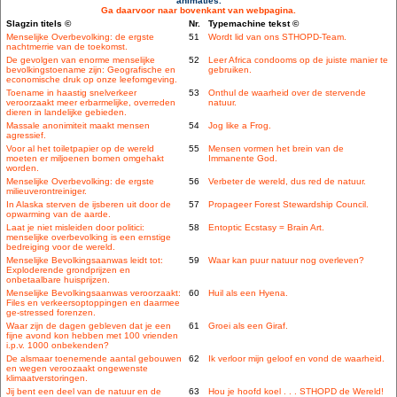
animaties.
Ga daarvoor naar bovenkant van webpagina.
Slagzin titels ©
Nr.
Typemachine tekst ©
Menselijke Overbevolking: de ergste
51
Wordt lid van ons STHOPD-Team.
nachtmerrie van de toekomst.
De gevolgen van enorme menselijke
52
Leer Africa condooms op de juiste manier te
bevolkingstoename zijn: Geografische en
gebruiken.
economische druk op onze leefomgeving.
Toename in haastig snelverkeer
53
Onthul de waarheid over de stervende
veroorzaakt meer erbarmelijke, overreden
natuur.
dieren in landelijke gebieden.
Massale anonimiteit maakt mensen
54
Jog like a Frog.
agressief.
Voor al het toiletpapier op de wereld
55
Mensen vormen het brein van de
moeten er miljoenen bomen omgehakt
Immanente God.
worden.
Menselijke Overbevolking: de ergste
56
Verbeter de wereld, dus red de natuur.
milieuverontreiniger.
In Alaska sterven de ijsberen uit door de
57
Propageer Forest Stewardship Council.
opwarming van de aarde.
Laat je niet misleiden door politici:
58
Entoptic Ecstasy = Brain Art.
menselijke overbevolking is een ernstige
bedreiging voor de wereld.
Menselijke Bevolkingsaanwas leidt tot:
59
Waar kan puur natuur nog overleven?
Exploderende grondprijzen en
onbetaalbare huisprijzen.
Menselijke Bevolkingsaanwas veroorzaakt:
60
Huil als een Hyena.
Files en verkeersoptoppingen en daarmee
ge-stressed forenzen.
Waar zijn de dagen gebleven dat je een
61
Groei als een Giraf.
fijne avond kon hebben met 100 vrienden
i.p.v. 1000 onbekenden?
De alsmaar toenemende aantal gebouwen
62
Ik verloor mijn geloof en vond de waarheid.
en wegen veroozaakt ongewenste
klimaatverstoringen.
Jij bent een deel van de natuur en de
63
Hou je hoofd koel . . . STHOPD de Wereld!