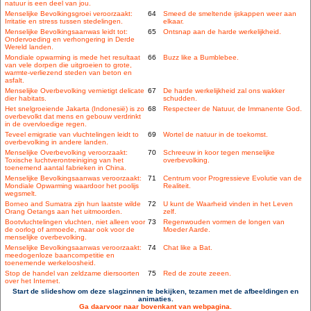
natuur is een deel van jou.
Menselijke Bevolkingsgroei veroorzaakt:
64
Smeed de smeltende ijskappen weer aan
Irritatie en stress tussen stedelingen.
elkaar.
Menselijke Bevolkingsaanwas leidt tot:
65
Ontsnap aan de harde werkelijkheid.
Ondervoeding en verhongering in Derde
Wereld landen.
Mondiale opwarming is mede het resultaat
66
Buzz like a Bumblebee.
van vele dorpen die uitgroeien to grote,
warmte-verliezend steden van beton en
asfalt.
Menselijke Overbevolking vernietigt delicate
67
De harde werkelijkheid zal ons wakker
dier habitats.
schudden.
Het snelgroeiende Jakarta (Indonesië) is zo
68
Respecteer de Natuur, de Immanente God.
overbevolkt dat mens en gebouw verdrinkt
in de overvloedige regen.
Teveel emigratie van vluchtelingen leidt to
69
Wortel de natuur in de toekomst.
overbevolking in andere landen.
Menselijke Overbevolking veroorzaakt:
70
Schreeuw in koor tegen menselijke
Toxische luchtverontreiniging van het
overbevolking.
toenemend aantal fabrieken in China.
Menselijke Bevolkingsaanwas veroorzaakt:
71
Centrum voor Progressieve Evolutie van de
Mondiale Opwarming waardoor het poolijs
Realiteit.
wegsmelt.
Borneo and Sumatra zijn hun laatste wilde
72
U kunt de Waarheid vinden in het Leven
Orang Oetangs aan het uitmoorden.
zelf.
Bootvluchtelingen vluchten, niet alleen voor
73
Regenwouden vormen de longen van
de oorlog of armoede, maar ook voor de
Moeder Aarde.
menselijke overbevolking.
Menselijke Bevolkingsaanwas veroorzaakt:
74
Chat like a Bat.
meedogenloze baancompetitie en
toenemende werkeloosheid.
Stop de handel van zeldzame diersoorten
75
Red de zoute zeeen.
over het Internet.
Start de slideshow om deze slagzinnen te bekijken, tezamen met de afbeeldingen en
animaties.
Ga daarvoor naar bovenkant van webpagina.