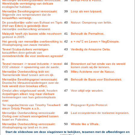
Menselijke Bevolkingsaanwas veroorzaakt:
38
Bevrijd Flora & Fauna.
Wereldwijde vernietiging van delicate
ecologische habitats.
Menselijke Bevolkingsgroei veroorzaakt:
39
Loop als een luipaard.
Stijgende zee temperaturen dat de
koraalriffen vernietigt.
De paradijselijke vallei van Eufraat en Tigris
40
Natuur: Oorsprong van liefde.
(Hof van Eden) is geleidelijk door
menselijke overbevolking verwoest.
Malaysië heeft zijn laatste wilde neushoorn
41
Behoudt de Permafrost.
gedood in 2005.
Het gevolg van menselijke overbevolking is:
42
e = mc^2 en Leven = NegEntropie.
Afvalophoping van zware metalen.
Teveel Scuba-duikers vernietigen
43
Verdedig de Amazone Delta.
koraalriffen door gebruik van
zonnebrandolie die voor zeeleven agressief
is.
Teveel mensen -> teveel industrie -> teveel
44
Binnenkort zal het einde van de wereld
CO2 uitstoot -> opwarming van de aarde.
komen zoals wij die kennen.
Menselijke Overbevolking leidt tot:
45
Milieu Activisme voor de Natuur.
Toenemende kloof tussen arm en rijk.
Menselijke Bevolkingsgroei veroorzaakt:
46
Behoudt de Basis voor Biodiversiteit.
Drastische klimaatveranderingen over de
hele wereld door broeikas effect.
Omdat alles volgebouwd wordt, houden
47
Voor altijd vrije wouden.
dorpelingen alleen nog maar dierbare
herinneringen van hun geboorteplaats
over.
Ter nagedachtenis van Timothy Treadwell:
48
Propageer Kyoto Protocol.
steun Grizzly People a.u.b..
Menselijke Overbevolking veroorzaakt:
49
Laat ecosystemen de toekomst ingroeien.
Oorlog over schaars woongebied tussen
Israel en Palestina.
Menselijke Overbevolking veroorzaakt:
50
Whistle like a Whale.
Afvalophoping op land en in zee.
Start de slideshow om deze slagzinnen te bekijken, tezamen met de afbeeldingen en