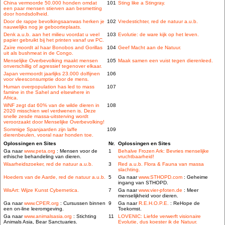
China vermoorde 50.000 honden omdat
101
Sting like a Stingray.
een paar mensen stierven aan besmetting
door hondsdolheid.
Door de rappe bevolkingsaanwas herken je
102
Vredestichter, red de natuur a.u.b.
nauwelijks nog je geboorteplaats.
Denk a.u.b. aan het milieu voordat u veel
103
Evolutie: de ware kijk op het leven.
papier gebruikt bij het printen vanaf uw PC.
Zaïre moordt al haar Bonobos and Gorillas
104
Geef Macht aan de Natuur.
uit als bushmeat in de Congo.
Menselijke Overbevolking maakt mensen
105
Maak samen een vuist tegen dierenleed.
onverschillig of agressief tegenover elkaar.
Japan vermoordt jaarlijks 23.000 dolfijnen
106
voor vleesconsumptie door de mens.
Human overpopulation has led to mass
107
famine in the Sahel and elsewhere in
Africa.
WNF zegt dat 60% van de wilde dieren in
108
2020 misschien wel verdwenen is. Deze
snelle zesde massa-uitsterving wordt
veroorzaakt door Menselijke Overbevolking!
Sommige Spanjaarden zijn laffe
109
dierenbeulen, vooral naar honden toe.
Oplossingen en Sites
Nr.
Oplossingen en Sites
Ga naar
www.peta.org
: Mensen voor de
1
Behalve Frozen Ark: Bevries menselijke
ethische behandeling van dieren.
vruchtbaarheid!
Waarheidszoeker, red de natuur a.u.b.
3
Red a.u.b. Flora & Fauna van massa
slachting.
Hoeders van de Aarde, red de natuur a.u.b.
5
Ga naar
www.STHOPD.com
: Geheime
ingang van STHOPD.
WisArt: Wijze Kunst Cybernetica.
7
Ga naar
www.vier-pfoten.de
: Meer
menselijkheid voor dieren.
Ga naar
www.CPER.org
: Cursussen binnen
9
Ga naar
R.E.H.O.P.E.
: ReHope de
een on-line leeromgeving.
Toekomst.
Ga naar
www.animalsasia.org
: Stichting
11
LOVENIC: Liefde verwerft visionaire
Animals Asia, Bear Sanctuaries.
Evolutie, dus koester ik de Natuur.