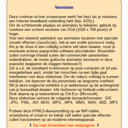
Vereisten
Deze continue on-line screensaver werkt het best als je minstens
een Internet breedband verbinding hebt (bijv. ADSL).
Om de schitterende plaatjes en animaties te bekijken, gebruik bij
voorkeur een scherm resolutie van XGA (1024 x 768 pixels) of
hoger.
Voor een vloeiend spektakel van animaties tezamen met speciale
visuele effecten (JavaScript), heb je een snelle processor nodig.
Als je de show in een volledig scherm wilt laten draaien, moet je
eventuele actieve popup-killer software uitschakelen. Bovendien
zullen sommige firewall suites die commerciële advertenties
onderdrukken, de mooie grafische animaties bevriezen in deze
expositie (wapperen de vlaggen hierboven?).
Zet a.u.b. de standaard screensaver op jouw computer uit (of pas
energiebeheer aan), omdat het misschien na een tijdje gaat
interfereren met deze slideshow. Om de video's volledig te kunnen
bekijken, zet daarvoor de dia presentatie op langzame snelheid.
Wil je deze magische exhibitie in je webbrowser op de achtergrond
van je bureaublad draaien: klik hierboven op Gebruik-volle-scherm.
Druk daarna op je toetsenbord op Ctrl-Esc (Microsoft).
Deze slideshow vertoont de volgende bestandsformaten: .GIF,
.JPG, .PNG, .AVI .MOV, .MPG, .MP4, .WMV, .WAV, .MID, .MP3
.
Probeer deze HTML5-diavoorstelling op uw WiFi-tablet,
smartphone of smart-tv en bekijk zelf welke speciale effecten
zullen functioneren op uw moderne internetapparaat.
⇑
Ga naar bovenkant van webpagina.
⇑