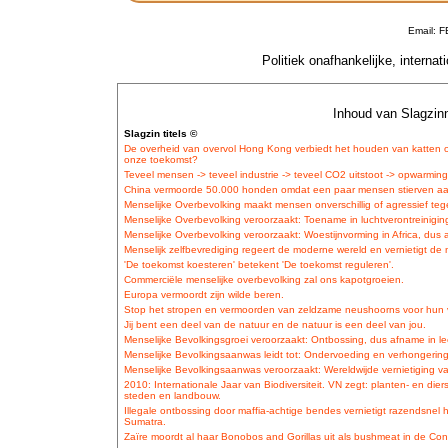
Email: 
Politiek onafhankelijke, interna
Inhoud van Slagzinn
Slagzin titels ©
De overheid van overvol Hong Kong verbiedt het houden van katten o
onze toekomst?
Teveel mensen -> teveel industrie -> teveel CO2 uitstoot -> opwarmin
China vermoorde 50.000 honden omdat een paar mensen stierven aa
Menselijke Overbevolking maakt mensen onverschillig of agressief teg
Menselijke Overbevolking veroorzaakt: Toename in luchtverontreinigin
Menselijke Overbevolking veroorzaakt: Woestijnvorming in Africa, dus 
Menselijk zelfbevrediging regeert de moderne wereld en vernietigt de 
'De toekomst koesteren' betekent 'De toekomst reguleren'.
Commerciële menselijke overbevolking zal ons kapotgroeien.
Europa vermoordt zijn wilde beren.
Stop het stropen en vermoorden van zeldzame neushoorns voor hun 
Jij bent een deel van de natuur en de natuur is een deel van jou.
Menselijke Bevolkingsgroei veroorzaakt: Ontbossing, dus afname in le
Menselijke Bevolkingsaanwas leidt tot: Ondervoeding en verhongering
Menselijke Bevolkingsaanwas veroorzaakt: Wereldwijde vernietiging va
2010: Internationale Jaar van Biodiversiteit. VN zegt: planten- en die
steden en landbouw.
Illegale ontbossing door maffia-achtige bendes vernietigt razendsnel
Sumatra.
Zaïre moordt al haar Bonobos and Gorillas uit als bushmeat in de Co