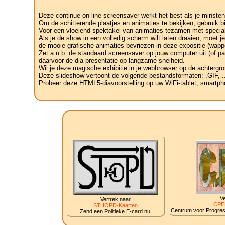
Deze continue on-line screensaver werkt het best als je minsten
Om de schitterende plaatjes en animaties te bekijken, gebruik b
Voor een vloeiend spektakel van animaties tezamen met speciale
Als je de show in een volledig scherm wilt laten draaien, moet 
de mooie grafische animaties bevriezen in deze expositie (wapp
Zet a.u.b. de standaard screensaver op jouw computer uit (of pa
daarvoor de dia presentatie op langzame snelheid.
Wil je deze magische exhibitie in je webbrowser op de achtergro
Deze slideshow vertoont de volgende bestandsformaten: .GIF
Probeer deze HTML5-diavoorstelling op uw WiFi-tablet, smartphon
Ve
Vertrek naar
CPE
STHOPD-Kaarten
Centrum voor Progress
Zend een Politieke E-card nu.