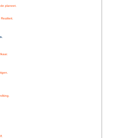
de planeet.
Realiteit.
s.
kaar.
tigen.
olking.
f.