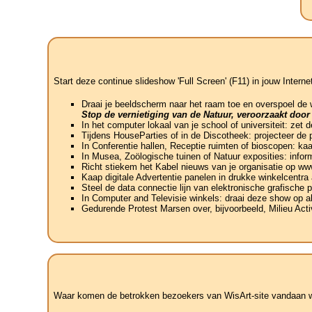
Start deze continue slideshow 'Full Screen' (F11) in jouw Interne
Draai je beeldscherm naar het raam toe en overspoel de
Stop de vernietiging van de Natuur, veroorzaakt door
In het computer lokaal van je school of universiteit: zet
Tijdens HouseParties of in de Discotheek: projecteer de 
In Conferentie hallen, Receptie ruimten of bioscopen: ka
In Musea, Zoölogische tuinen of Natuur exposities: info
Richt stiekem het Kabel nieuws van je organisatie op w
Kaap digitale Advertentie panelen in drukke winkelcentra
Steel de data connectie lijn van elektronische grafische 
In Computer and Televisie winkels: draai deze show op al
Gedurende Protest Marsen over, bijvoorbeeld, Milieu Acti
Waar komen de betrokken bezoekers van WisArt-site vandaan wat