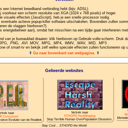
s een Internet breedband verbinding hebt (bijv. ADSL).
ij voorkeur een scherm resolutie van XGA (1024 x 768 pixels) of hoger.
 visuele effecten (JavaScript), heb je een snelle processor nodig.
je eventuele actieve popup-killer software uitschakelen. Bovendien zullen som
eren de vlaggen hierboven?).
s energiebeheer aan), omdat het misschien na een tijdje gaat interfereren me
nd van je bureaublad draaien: klik hierboven op Gebruik-volle-scherm. Druk da
, .JPG, .PNG, .AVI .MOV, .MPG, .MP4, .WMV, .WAV, .MID, .MP3 .
e of smart-tv en bekijk zelf welke speciale effecten zullen functioneren op 
⇑
Ga naar bovenkant van webpagina.
⇑
Gelieerde websites
Vertrek naar
rtrek naar
Mu
STHOPD Hoofdingang
R Cursussen
Mentale
Stop Terrible Human OverPopulation Disasters.
ieve Evolutie van de Realiteit.
Stay Cool ... STHOPD the World