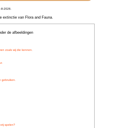
-8-2026.
le extinctie van Flora and Fauna.
nder de afbeeldingen
en zoals wij die kennen.
r.
e gebruiken.
rij spelen?