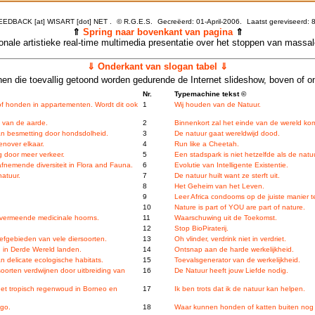
FEEDBACK [at] WISART [dot] NET .
©
R.G.E.S.
Gecreëerd: 01-April-2006.
Laatst gereviseerd:
8
⇑
Spring naar bovenkant van pagina
⇑
tionale artistieke real-time multimedia presentatie over het stoppen van massa
⇓ Onderkant van slogan tabel ⇓
en die toevallig getoond worden gedurende de Internet slideshow, boven of o
Nr.
Typemachine tekst ©
f honden in appartementen. Wordt dit ook
1
Wij houden van de Natuur.
g van de aarde.
2
Binnenkort zal het einde van de wereld kom
n besmetting door hondsdolheid.
3
De natuur gaat wereldwijd dood.
enover elkaar.
4
Run like a Cheetah.
g door meer verkeer.
5
Een stadspark is niet hetzelfde als de natuu
afnemende diversiteit in Flora and Fauna.
6
Evolutie van Intelligente Existentie.
natuur.
7
De natuur huilt want ze sterft uit.
8
Het Geheim van het Leven.
9
Leer Africa condooms op de juiste manier t
10
Nature is part of YOU are part of nature.
vermeende medicinale hoorns.
11
Waarschuwing uit de Toekomst.
12
Stop BioPiraterij.
efgebieden van vele diersoorten.
13
Oh vlinder, verdrink niet in verdriet.
 in Derde Wereld landen.
14
Ontsnap aan de harde werkelijkheid.
n delicate ecologische habitats.
15
Toevalsgenerator van de werkelijkheid.
rsoorten verdwijnen door uitbreiding van
16
De Natuur heeft jouw Liefde nodig.
 het tropisch regenwoud in Borneo en
17
Ik ben trots dat ik de natuur kan helpen.
ngo.
18
Waar kunnen honden of katten buiten nog v