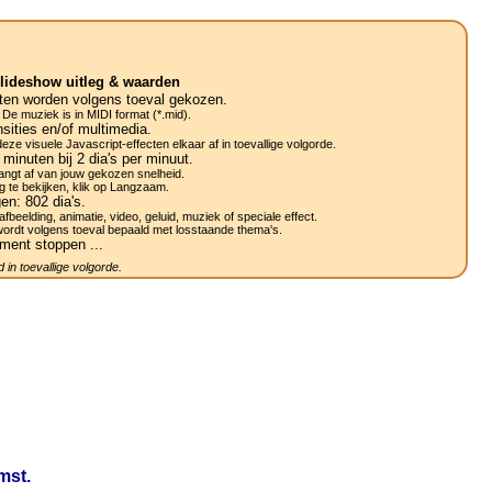
lideshow uitleg & waarden
ten worden volgens toeval gekozen.
 De muziek is in MIDI format (*.mid).
sities en/of multimedia.
ze visuele Javascript-effecten elkaar af in toevallige volgorde.
minuten bij 2
dia's
per minuut.
ngt af van jouw gekozen snelheid.
g te bekijken, klik op Langzaam.
gen:
802
dia's.
afbeelding, animatie, video, geluid, muziek of speciale effect.
wordt volgens toeval bepaald met losstaande thema's.
ment stoppen ...
 in toevallige volgorde.
mst.