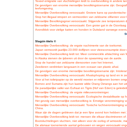
Teveel emigratie van vluchtelingen leidt to overbevolking in andere la
De gevolgen van enorme menselijke bevolkingstoename zijn: Geogra
leefomgeving.
Menselijke Overbevolking veroorzaakt: Grotere kans op pandemische ui
Stop het illegaal stropen en vermoorden van zeldzame olifanten voor
Menselijke Bevolkingsgroei veroorzaakt: Stijgende zee temperaturen dat
Menselijke Overbevolking veroorzaakt: Een groter gat in de Ozonlaa
Avondklok voor zielige katten en honden in Duitsland vanwege eventu
S
Slagzin titels ©
Menselijke Overbevolking: de ergste nachtmerrie van de toekomst.
Japan vermoordt jaarlijks 23.000 dolfijnen voor vleesconsumptie door
Menselijke Overbevolking leidt tot: Meer commerciële afslachting van 
In Alaska sterven de ijsberen uit door de opwarming van de aarde.
Stop de handel van zeldzame diersoorten over het Internet.
Zeedieren verdrinken langzaam in een oceaan van plastic afval.
De gevolgen van enorme menselijke bevolkingstoename zijn: Intoleran
Menselijke Overbevolking veroorzaakt: Afvalophoping op land en in ze
Voor al het toiletpapier op de wereld moeten er miljoenen bomen om
Borneo and Sumatra zijn hun laatste wilde Orang Oetangs aan het ui
De paradijselijke vallei van Eufraat en Tigris (Hof van Eden) is geleide
Menselijke Overbevolking: de ergste milieuverontreiniger.
Menselijke Overbevolking veroorzaakt: Ecologische destabilisatie op h
Het gevolg van menselijke overbevolking is: Ernstige verontreiniging v
Menselijke Overbevolking veroorzaakt: Toxische luchtverontreiniging 
China.
Waar zijn de dagen gebleven dat je een fijne avond kon hebben met
Menselijke Overbevolking leidt tot: mensen die elkaar discrimineren of 
Bootvluchtelingen vluchten, niet alleen voor de oorlog of armoede, m
De alsmaar toenemende aantal gebouwen en wegen veroozaakt ongew