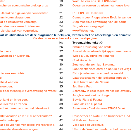
nden.
19
Wordt lid van ons STHOPD-Team.
fische en economische druk op onze
20
Oceanen vormen de nieren van onze leven
tbraak van gevaarlijke virusziekten.
21
REHOPE de Toekomst.
 hun ivoren slagtanden.
22
Centrum voor Progressieve Evolutie van de 
 de koraalriffen vernietigt.
23
Stop mondiale opwarming van de aarde.
g en daarmee meer huidkanker.
24
Zing als een zangvogel.
ele uitbraak van vogelgriep.
25
www.WisArt.net.
tart de slideshow om deze slagzinnen te bekijken, tezamen met de afbeeldingen en animatie
Ga daarvoor naar bovenkant van webpagina.
Nr.
Typemachine tekst ©
26
Natuur: Oorsprong van liefde.
 de mens.
27
Smeed de smeltende ijskappen weer aan el
Walvissen en Dolfijnen.
28
Wees a.u.b. zuinig met energie.
29
Chat like a Bat.
30
Zorg voor de zonnige Savanna.
31
Laat electronisch afval de natuur niet vergif
tie een xenofobie.
32
Richt je videokanon en red de wereld.
e.
33
Laat ecosystemen de toekomst ingroeien.
gehakt worden.
34
Geef Macht aan de Natuur.
tmoorden.
35
Jog like a Frog.
lijk door menselijke overbevolking verwoest.
36
Schreeuw in koor tegen menselijke overbev
37
Jongleer niet met de Jungel.
et land en in de zee.
38
Bevrijd Flora & Fauna.
an rivieren en zeeën.
39
Loop als een luipaard.
van het toenemend aantal fabrieken in
40
Stuur een eCard via www.STHOPD.net.
 100 vrienden i.p.v. 1000 onbekenden?
41
Respecteer de Natuur, de Immanente God.
zelfs bedreigen.
42
Huil als een Hyena.
aar ook voor de menselijke overbevolking.
43
Vlieg als een vleermuis.
enste klimaatverstoringen.
44
U kunt de Waarheid vinden in het Leven zel