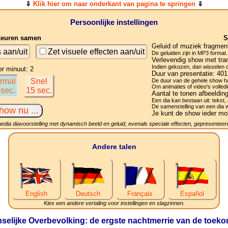
⇓
Klik hier om naar onderkant van pagina te springen
⇓
Persoonlijke instellingen
keuren samen
S
Geluid of muziek fragmen
s aan/uit
Zet visuele effecten aan/uit
De geluiden zijn in MP3 format.
Verlevendig show met tran
Indien gekozen, dan wisselen de
er minuut: 2
Duur van presentatie:
401
rmal
Snel
De duur van de gehele show ha
Om animaties of video's volledi
 sec.
15 sec.
Aantal te tonen afbeeldin
Een dia kan bestaan uit: tekst, 
De samenstelling van een dia 
Je kunt de show ieder mo
media diavoorstelling met dynamisch beeld en geluid, evenals speciale effecten, gepresenteerd
Andere talen
English
Deutsch
Français
Español
Kies een andere vertaling voor instellingen en slagzinnen.
selijke Overbevolking: de ergste nachtmerrie van de toeko