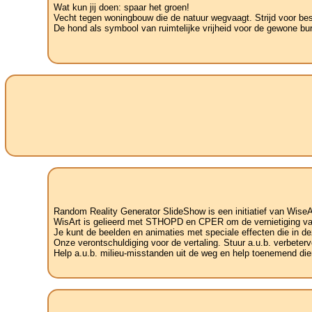
Wat kun jij doen: spaar het groen!
Vecht tegen woningbouw die de natuur wegvaagt. Strijd voor be
De hond als symbool van ruimtelijke vrijheid voor de gewone bu
Random Reality Generator SlideShow is een initiatief van WiseA
WisArt is gelieerd met STHOPD en CPER om de vernietiging van 
Je kunt de beelden en animaties met speciale effecten die in de
Onze verontschuldiging voor de vertaling. Stuur a.u.b. verbetervoo
Help a.u.b. milieu-misstanden uit de weg en help toenemend dier