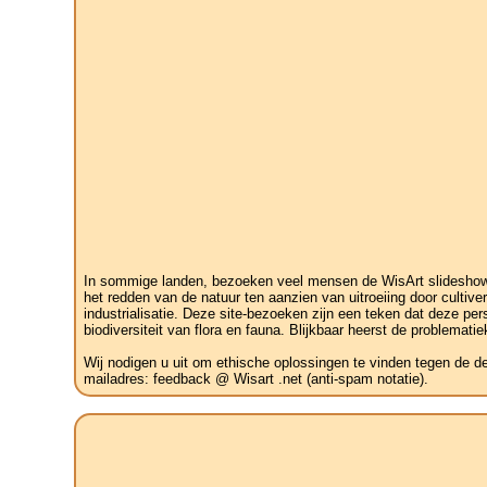
In sommige landen, bezoeken veel mensen de WisArt slideshow v
het redden van de natuur ten aanzien van uitroeiing door cult
industrialisatie. Deze site-bezoeken zijn een teken dat deze pe
biodiversiteit van flora en fauna. Blijkbaar heerst de problemati
Wij nodigen u uit om ethische oplossingen te vinden tegen de d
mailadres: feedback @ Wisart .net (anti-spam notatie).