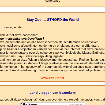
Advertentie
Stay Cool ... STHOPD the World
t Browser, en dan:
 wereld met deze boodschap:
 de menselijke overbevolking !
 deze presentatie aan op alle beeldschermen als schitterende screensaver.
psychedelische afbeeldingen op de muren of plafond als een graffiti-gram.
ap de beamer / projector en verbind het door via het Internet met deze presen
rmeer je toeschouwers over de echte oorzaak van biologische Massa Extinctie:
ww.wisart.net/Play-Slideshow.aspx?language=NL .
 and richt ze op deze Wisart slideshow met de boodschap: Red de Natuur a.u.
presentatie pilaren in steden of langs snelwegen en toon de wereld de werkeli
le monitoren in het gebouw, of in commerciële winkel etalages naast drukke s
visme of Anti-Globalisering: toon de mensen langs de weg wat het probleem w
www.WisArt.net
Land vlaggen van bezoekers
 betreft deze webpagina? Nou, van over de hele wereld: hieronder, kunt u de