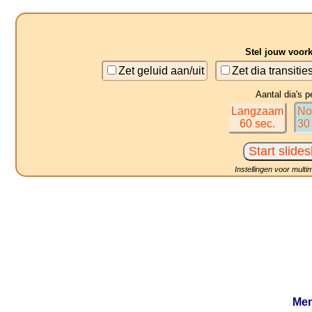
Stel jouw voor
Zet geluid aan/uit
Zet dia transitie
Aantal dia's p
Langzaam
No
60 sec.
30
Instellingen voor multi
Men