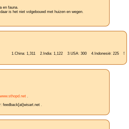
a en fauna.
 daar is het niet volgebouwd met huizen en wegen.
hina: 1,311 2.India: 1,122 3.USA: 300 4.Indonesië: 225 5.Brazilië: 18
www.sthopd.net
.
 feedback[at]wisart.net .