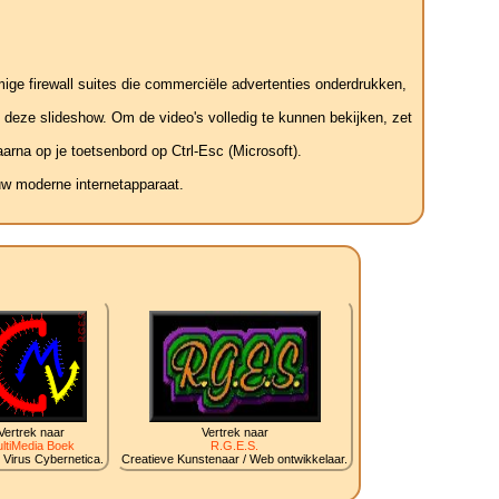
mige firewall suites die commerciële advertenties onderdrukken,
t deze slideshow. Om de video's volledig te kunnen bekijken, zet
arna op je toetsenbord op Ctrl-Esc (Microsoft).
uw moderne internetapparaat.
Vertrek naar
Vertrek naar
ltiMedia Boek
R.G.E.S.
 Virus Cybernetica.
Creatieve Kunstenaar / Web ontwikkelaar.