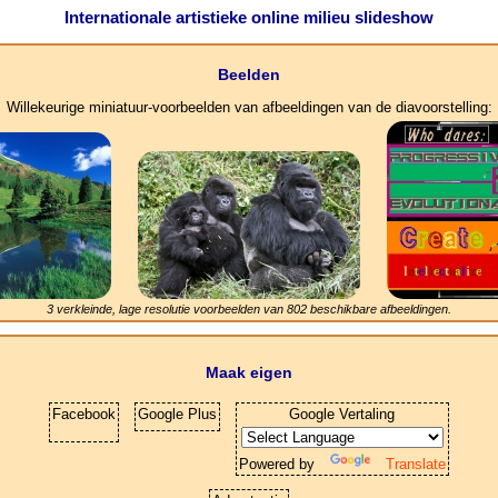
Internationale artistieke online milieu slideshow
Beelden
Willekeurige miniatuur-voorbeelden van afbeeldingen van de diavoorstelling:
3 verkleinde, lage resolutie voorbeelden van
802
beschikbare afbeeldingen.
Maak eigen
Facebook
Google Plus
Google Vertaling
Powered by
Translate