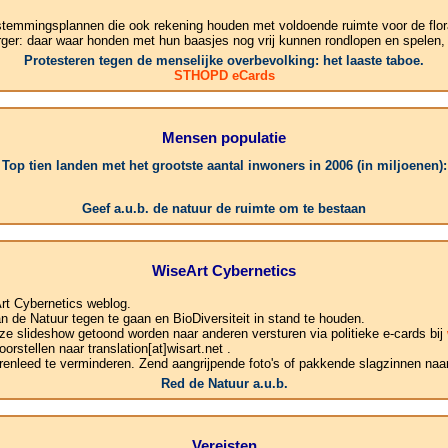
stemmingsplannen die ook rekening houden met voldoende ruimte voor de flor
rger: daar waar honden met hun baasjes nog vrij kunnen rondlopen en spelen,
Protesteren tegen de menselijke overbevolking: het laaste taboe.
STHOPD eCards
Mensen populatie
Top tien landen met het grootste aantal inwoners in 2006 (in miljoenen):
1.C
Geef a.u.b. de natuur de ruimte om te bestaan
WiseArt Cybernetics
rt Cybernetics weblog.
de Natuur tegen te gaan en BioDiversiteit in stand te houden.
ze slideshow getoond worden naar anderen versturen via politieke e-cards bij
rstellen naar translation[at]wisart.net .
enleed te verminderen. Zend aangrijpende foto's of pakkende slagzinnen naar:
Red de Natuur a.u.b.
Vereisten