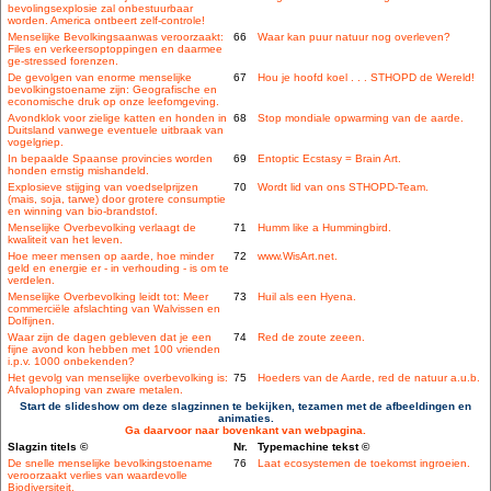
bevolingsexplosie zal onbestuurbaar
worden. America ontbeert zelf-controle!
Menselijke Bevolkingsaanwas veroorzaakt:
66
Waar kan puur natuur nog overleven?
Files en verkeersoptoppingen en daarmee
ge-stressed forenzen.
De gevolgen van enorme menselijke
67
Hou je hoofd koel . . . STHOPD de Wereld!
bevolkingstoename zijn: Geografische en
economische druk op onze leefomgeving.
Avondklok voor zielige katten en honden in
68
Stop mondiale opwarming van de aarde.
Duitsland vanwege eventuele uitbraak van
vogelgriep.
In bepaalde Spaanse provincies worden
69
Entoptic Ecstasy = Brain Art.
honden ernstig mishandeld.
Explosieve stijging van voedselprijzen
70
Wordt lid van ons STHOPD-Team.
(mais, soja, tarwe) door grotere consumptie
en winning van bio-brandstof.
Menselijke Overbevolking verlaagt de
71
Humm like a Hummingbird.
kwaliteit van het leven.
Hoe meer mensen op aarde, hoe minder
72
www.WisArt.net.
geld en energie er - in verhouding - is om te
verdelen.
Menselijke Overbevolking leidt tot: Meer
73
Huil als een Hyena.
commerciële afslachting van Walvissen en
Dolfijnen.
Waar zijn de dagen gebleven dat je een
74
Red de zoute zeeen.
fijne avond kon hebben met 100 vrienden
i.p.v. 1000 onbekenden?
Het gevolg van menselijke overbevolking is:
75
Hoeders van de Aarde, red de natuur a.u.b.
Afvalophoping van zware metalen.
Start de slideshow om deze slagzinnen te bekijken, tezamen met de afbeeldingen en
animaties.
Ga daarvoor naar bovenkant van webpagina.
Slagzin titels ©
Nr.
Typemachine tekst ©
De snelle menselijke bevolkingstoename
76
Laat ecosystemen de toekomst ingroeien.
veroorzaakt verlies van waardevolle
Biodiversiteit.