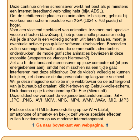
Deze continue on-line screensaver werkt het best als je minstens
een Internet breedband verbinding hebt (bijv. ADSL).
Om de schitterende plaatjes en animaties te bekijken, gebruik bij
voorkeur een scherm resolutie van XGA (1024 x 768 pixels) of
hoger.
Voor een vloeiend spektakel van animaties tezamen met speciale
visuele effecten (JavaScript), heb je een snelle processor nodig.
Als je de show in een volledig scherm wilt laten draaien, moet je
eventuele actieve popup-killer software uitschakelen. Bovendien
zullen sommige firewall suites die commerciële advertenties
onderdrukken, de mooie grafische animaties bevriezen in deze
expositie (wapperen de vlaggen hierboven?).
Zet a.u.b. de standaard screensaver op jouw computer uit (of pas
energiebeheer aan), omdat het misschien na een tijdje gaat
interfereren met deze slideshow. Om de video's volledig te kunnen
bekijken, zet daarvoor de dia presentatie op langzame snelheid.
Wil je deze magische exhibitie in je webbrowser op de achtergrond
van je bureaublad draaien: klik hierboven op Gebruik-volle-scherm.
Druk daarna op je toetsenbord op Ctrl-Esc (Microsoft).
Deze slideshow vertoont de volgende bestandsformaten: .GIF,
.JPG, .PNG, .AVI .MOV, .MPG, .MP4, .WMV, .WAV, .MID, .MP3
.
Probeer deze HTML5-diavoorstelling op uw WiFi-tablet,
smartphone of smart-tv en bekijk zelf welke speciale effecten
zullen functioneren op uw moderne internetapparaat.
⇑
Ga naar bovenkant van webpagina.
⇑