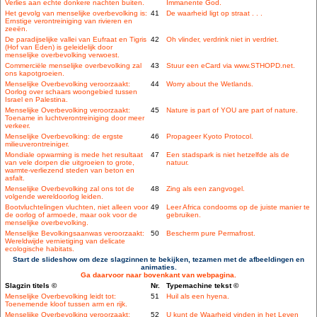
Verlies aan echte donkere nachten buiten.
Immanente God.
Het gevolg van menselijke overbevolking is:
41
De waarheid ligt op straat . . .
Ernstige verontreiniging van rivieren en
zeeën.
De paradijselijke vallei van Eufraat en Tigris
42
Oh vlinder, verdrink niet in verdriet.
(Hof van Eden) is geleidelijk door
menselijke overbevolking verwoest.
Commerciële menselijke overbevolking zal
43
Stuur een eCard via www.STHOPD.net.
ons kapotgroeien.
Menselijke Overbevolking veroorzaakt:
44
Worry about the Wetlands.
Oorlog over schaars woongebied tussen
Israel en Palestina.
Menselijke Overbevolking veroorzaakt:
45
Nature is part of YOU are part of nature.
Toename in luchtverontreiniging door meer
verkeer.
Menselijke Overbevolking: de ergste
46
Propageer Kyoto Protocol.
milieuverontreiniger.
Mondiale opwarming is mede het resultaat
47
Een stadspark is niet hetzelfde als de
van vele dorpen die uitgroeien to grote,
natuur.
warmte-verliezend steden van beton en
asfalt.
Menselijke Overbevolking zal ons tot de
48
Zing als een zangvogel.
volgende wereldoorlog leiden.
Bootvluchtelingen vluchten, niet alleen voor
49
Leer Africa condooms op de juiste manier te
de oorlog of armoede, maar ook voor de
gebruiken.
menselijke overbevolking.
Menselijke Bevolkingsaanwas veroorzaakt:
50
Bescherm pure Permafrost.
Wereldwijde vernietiging van delicate
ecologische habitats.
Start de slideshow om deze slagzinnen te bekijken, tezamen met de afbeeldingen en
animaties.
Ga daarvoor naar bovenkant van webpagina.
Slagzin titels ©
Nr.
Typemachine tekst ©
Menselijke Overbevolking leidt tot:
51
Huil als een hyena.
Toenemende kloof tussen arm en rijk.
Menselijke Overbevolking veroorzaakt:
52
U kunt de Waarheid vinden in het Leven