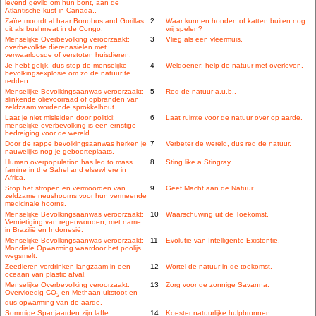
levend gevild om hun bont, aan de
Atlantische kust in Canada..
Zaïre moordt al haar Bonobos and Gorillas
2
Waar kunnen honden of katten buiten nog
uit als bushmeat in de Congo.
vrij spelen?
Menselijke Overbevolking veroorzaakt:
3
Vlieg als een vleermuis.
overbevolkte dierenasielen met
verwaarloosde of verstoten huisdieren.
Je hebt gelijk, dus stop de menselijke
4
Weldoener: help de natuur met overleven.
bevolkingsexplosie om zo de natuur te
redden.
Menselijke Bevolkingsaanwas veroorzaakt:
5
Red de natuur a.u.b..
slinkende olievoorraad of opbranden van
zeldzaam wordende sprokkelhout.
Laat je niet misleiden door politici:
6
Laat ruimte voor de natuur over op aarde.
menselijke overbevolking is een ernstige
bedreiging voor de wereld.
Door de rappe bevolkingsaanwas herken je
7
Verbeter de wereld, dus red de natuur.
nauwelijks nog je geboorteplaats.
Human overpopulation has led to mass
8
Sting like a Stingray.
famine in the Sahel and elsewhere in
Africa.
Stop het stropen en vermoorden van
9
Geef Macht aan de Natuur.
zeldzame neushoorns voor hun vermeende
medicinale hoorns.
Menselijke Bevolkingsaanwas veroorzaakt:
10
Waarschuwing uit de Toekomst.
Vernietiging van regenwouden, met name
in Brazilië en Indonesië.
Menselijke Bevolkingsaanwas veroorzaakt:
11
Evolutie van Intelligente Existentie.
Mondiale Opwarming waardoor het poolijs
wegsmelt.
Zeedieren verdrinken langzaam in een
12
Wortel de natuur in de toekomst.
oceaan van plastic afval.
Menselijke Overbevolking veroorzaakt:
13
Zorg voor de zonnige Savanna.
Overvloedig CO
en Methaan uitstoot en
2
dus opwarming van de aarde.
Sommige Spanjaarden zijn laffe
14
Koester natuurlijke hulpbronnen.