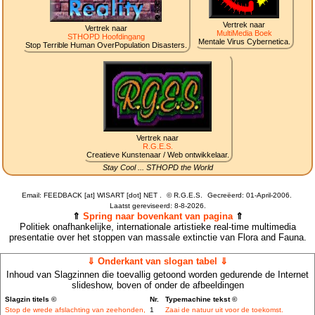
Vertrek naar
Vertrek naar
MultiMedia Boek
STHOPD Hoofdingang
Mentale Virus Cybernetica.
Stop Terrible Human OverPopulation Disasters.
Vertrek naar
R.G.E.S.
Creatieve Kunstenaar / Web ontwikkelaar.
Stay Cool ... STHOPD the World
Email: FEEDBACK [at] WISART [dot] NET .
©
R.G.E.S.
Gecreëerd: 01-April-2006.
Laatst gereviseerd:
8-8-2026.
⇑
Spring naar bovenkant van pagina
⇑
Politiek onafhankelijke, internationale artistieke real-time multimedia
presentatie over het stoppen van massale extinctie van Flora and Fauna.
⇓ Onderkant van slogan tabel ⇓
Inhoud van Slagzinnen die toevallig getoond worden gedurende de Internet
slideshow, boven of onder de afbeeldingen
Slagzin titels ©
Nr.
Typemachine tekst ©
Stop de wrede afslachting van zeehonden,
1
Zaai de natuur uit voor de toekomst.