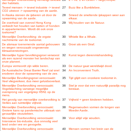
dier habitats.
Teveel mensen -> teveel industrie -> teveel
27
Buzz like a Bumblebee.
CO2 uitstoot -> opwarming van de aarde.
In Alaska sterven de ijsberen uit door de
28
Smeed de smeltende ijskappen weer aan
opwarming van de aarde.
elkaar.
De overheid van overvol Hong Kong
29
Wij houden van de Natuur.
verbiedt het houden van katten of honden
in appartementen. Wordt dit ook onze
toekomst?
Menselijke Overbevolking: de ergste
30
Whistle like a Whale.
nachtmerrie van de toekomst.
De alsmaar toenemende aantal gebouwen
31
Groei als een Giraf.
en wegen veroozaakt ongewenste
klimaatverstoringen.
Menselijke hyper bevolkingsgroei verwoest
32
Kunst tegen dierenmishandeling.
als een razend monster het landschap van
onze planeet.
Europa vermoordt zijn wilde beren.
33
De natuur gaat wereldwijd dood.
De Australische Great Barrier Reef zal snel
34
An Inconvenient Truth.
eroderen door de opwarming van de zee.
Menselijke Bevolkingsgroei veroorzaakt:
35
Tijd glijdt een onzekere toekomst in.
Veel vliegverkeer, dus meer geluidsoverlast.
Menselijke Overbevolking veroorzaakt:
36
Stel je voor dat een natuurlijk paradijs nog
Vogelslachting vanwege mogelijke
bestaat.
oversprong van vogelgriep H5N1 op de
mens.
Het gevolg van menselijke overbevolking is:
37
Vrijheid = geen kinderen hebben.
Verlies aan ruimtelijke vrijheid.
Menselijke Overbevolking veroorzaakt:
38
Regenwouden vormen de longen van
Grotere kans op pandemische uitbraak van
Moeder Aarde.
gevaarlijke virusziekten.
Menselijke Overbevolking veroorzaakt:
39
Voor altijd vrije wouden.
Intensieve bio-industie, dus onnodig veel
leed onder vee en gevogelte.
Menselijke Overbevolking veroorzaakt:
40
Mensen vormen het brein van de