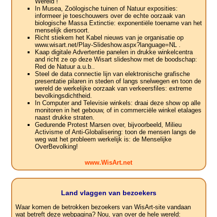
Wereld !
In Musea, Zoölogische tuinen of Natuur exposities:
informeer je toeschouwers over de echte oorzaak van
biologische Massa Extinctie: exponentiële toename van het
menselijk diersoort.
Richt stiekem het Kabel nieuws van je organisatie op
www.wisart.net/Play-Slideshow.aspx?language=NL .
Kaap digitale Advertentie panelen in drukke winkelcentra
and richt ze op deze Wisart slideshow met de boodschap:
Red de Natuur a.u.b..
Steel de data connectie lijn van elektronische grafische
presentatie pilaren in steden of langs snelwegen en toon de
wereld de werkelijke oorzaak van verkeersfiles: extreme
bevolkingsdichtheid.
In Computer and Televisie winkels: draai deze show op alle
monitoren in het gebouw, of in commerciële winkel etalages
naast drukke straten.
Gedurende Protest Marsen over, bijvoorbeeld, Milieu
Activisme of Anti-Globalisering: toon de mensen langs de
weg wat het probleem werkelijk is: de Menselijke
OverBevolking!
www.WisArt.net
Land vlaggen van bezoekers
Waar komen de betrokken bezoekers van WisArt-site vandaan
wat betreft deze webpagina? Nou, van over de hele wereld: