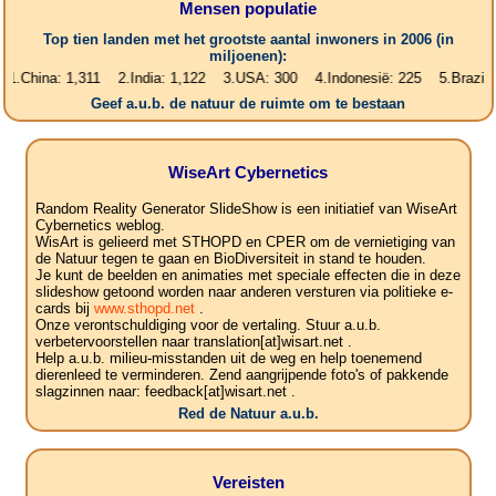
Mensen populatie
Top tien landen met het grootste aantal inwoners in 2006 (in
miljoenen):
a: 1,311 2.India: 1,122 3.USA: 300 4.Indonesië: 225 5.Brazilië: 187 6
Geef a.u.b. de natuur de ruimte om te bestaan
WiseArt Cybernetics
Random Reality Generator SlideShow is een initiatief van WiseArt
Cybernetics weblog.
WisArt is gelieerd met STHOPD en CPER om de vernietiging van
de Natuur tegen te gaan en BioDiversiteit in stand te houden.
Je kunt de beelden en animaties met speciale effecten die in deze
slideshow getoond worden naar anderen versturen via politieke e-
cards bij
www.sthopd.net
.
Onze verontschuldiging voor de vertaling. Stuur a.u.b.
verbetervoorstellen naar translation[at]wisart.net .
Help a.u.b. milieu-misstanden uit de weg en help toenemend
dierenleed te verminderen. Zend aangrijpende foto's of pakkende
slagzinnen naar: feedback[at]wisart.net .
Red de Natuur a.u.b.
Vereisten