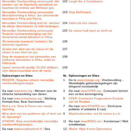
Menselijke Overbevolking veroorzaakt: Het
102
Laugh like a Cuckabaroo.
smelten van de Siberische permafrost en
daarmee de emissie van Methaan gas.
Menselijke Overbevolking veroorzaakt:
103
Stop BioPiraterij.
Woestijnvorming in Africa, dus afnemende
diversiteit in Flora and Fauna.
Menselijke Overbevolking leidt tot: mensen
104
Zwem als een zwaan.
die elkaar discrimineren of zelfs bedreigen.
Menselijke Overbevolking veroorzaakt:
105
De natuur huilt want ze sterft uit.
Toxische luchtverontreiniging van het
toenemend aantal fabrieken in China.
'De toekomst koesteren' betekent 'De
106
toekomst reguleren'.
Jij bent een deel van de natuur en de
107
natuur is een deel van jou.
Stop de stroperij en het uitmoorden van
108
zeldzame diersoorten in Afrika, India en
Indonesie.
Japan vermoordt jaarlijks 23.000 dolfijnen
109
voor vleesconsumptie door de mens.
Oplossingen en Sites
Nr.
Oplossingen en Sites
REHOPE: Reguleer ethisch menselijke
1
Go to
www.change.org
: Overbevolking -
overbevolkingsecologie.
Wereldwijde geboorteregelingen zijn
dringend noodzakelijk
Ga naar
www.peta.org
: Mensen voor de
3
Ga naar
www.CPER.org
: Cursussen binnen
ethische behandeling van dieren.
een on-line leeromgeving.
Ga naar
www.animalsasia.org
: Stichting
5
CPER: Cosmische Progressieve Evolutie
Animals Asia, Bear Sanctuaries.
van de Realiteit.
Red a.u.b. Flora & Fauna van massa
7
Ga naar
www.STHOPD.net
: Zend jouw
slachting.
politieke of artistieke E-card.
Wil je deel van het probleem zijn of deel van
9
Waarheidszoeker, red de natuur a.u.b.
de oplossing?
STHOPD: Stop verschrikkelijke menselijke
11
Ga naar
www.RGES.net
: Kunstenaar / Web
overbevolkingsrampen.
ontwikkelaar.
Ga naar
www.seashepherd.nl
: Sea
13
WisArt: Wijze Kunst Cybernetica.