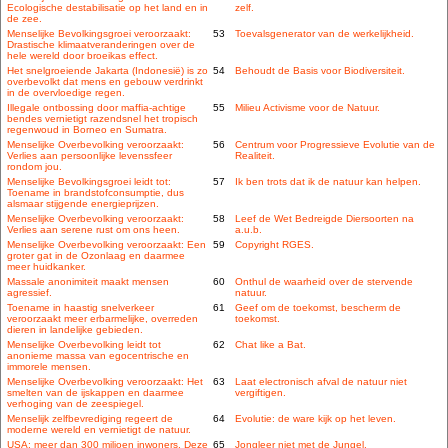
Ecologische destabilisatie op het land en in
zelf.
de zee.
Menselijke Bevolkingsgroei veroorzaakt:
53
Toevalsgenerator van de werkelijkheid.
Drastische klimaatveranderingen over de
hele wereld door broeikas effect.
Het snelgroeiende Jakarta (Indonesië) is zo
54
Behoudt de Basis voor Biodiversiteit.
overbevolkt dat mens en gebouw verdrinkt
in de overvloedige regen.
Illegale ontbossing door maffia-achtige
55
Milieu Activisme voor de Natuur.
bendes vernietigt razendsnel het tropisch
regenwoud in Borneo en Sumatra.
Menselijke Overbevolking veroorzaakt:
56
Centrum voor Progressieve Evolutie van de
Verlies aan persoonlijke levenssfeer
Realiteit.
rondom jou.
Menselijke Bevolkingsgroei leidt tot:
57
Ik ben trots dat ik de natuur kan helpen.
Toename in brandstofconsumptie, dus
alsmaar stijgende energieprijzen.
Menselijke Overbevolking veroorzaakt:
58
Leef de Wet Bedreigde Diersoorten na
Verlies aan serene rust om ons heen.
a.u.b.
Menselijke Overbevolking veroorzaakt: Een
59
Copyright RGES.
groter gat in de Ozonlaag en daarmee
meer huidkanker.
Massale anonimiteit maakt mensen
60
Onthul de waarheid over de stervende
agressief.
natuur.
Toename in haastig snelverkeer
61
Geef om de toekomst, bescherm de
veroorzaakt meer erbarmelijke, overreden
toekomst.
dieren in landelijke gebieden.
Menselijke Overbevolking leidt tot
62
Chat like a Bat.
anonieme massa van egocentrische en
immorele mensen.
Menselijke Overbevolking veroorzaakt: Het
63
Laat electronisch afval de natuur niet
smelten van de ijskappen en daarmee
vergiftigen.
verhoging van de zeespiegel.
Menselijk zelfbevrediging regeert de
64
Evolutie: de ware kijk op het leven.
moderne wereld en vernietigt de natuur.
USA: meer dan 300 miljoen inwoners. Deze
65
Jongleer niet met de Jungel.