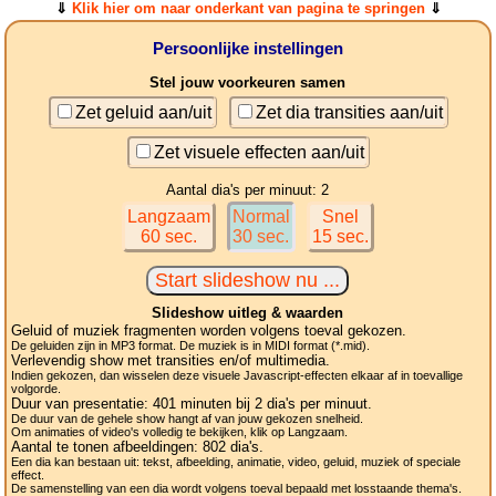
⇓
Klik hier om naar onderkant van pagina te springen
⇓
Persoonlijke instellingen
Stel jouw voorkeuren samen
Zet geluid aan/uit
Zet dia transities aan/uit
Zet visuele effecten aan/uit
Aantal dia's per minuut: 2
Langzaam
Normal
Snel
60 sec.
30 sec.
15 sec.
Slideshow uitleg & waarden
Geluid of muziek fragmenten worden volgens toeval gekozen.
De geluiden zijn in MP3 format. De muziek is in MIDI format (*.mid).
Verlevendig show met transities en/of multimedia.
Indien gekozen, dan wisselen deze visuele Javascript-effecten elkaar af in toevallige
volgorde.
Duur van presentatie:
401
minuten bij 2
dia's
per minuut.
De duur van de gehele show hangt af van jouw gekozen snelheid.
Om animaties of video's volledig te bekijken, klik op Langzaam.
Aantal te tonen afbeeldingen:
802
dia's.
Een dia kan bestaan uit: tekst, afbeelding, animatie, video, geluid, muziek of speciale
effect.
De samenstelling van een dia wordt volgens toeval bepaald met losstaande thema's.