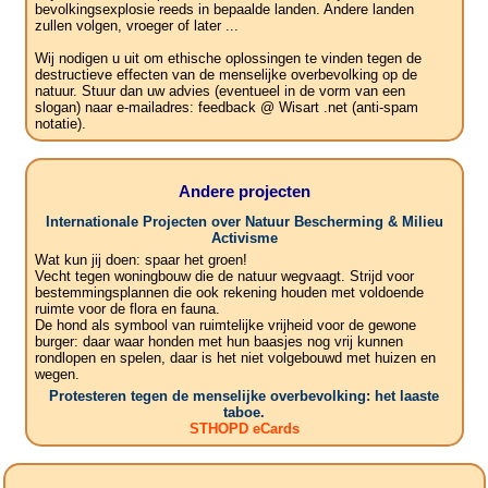
bevolkingsexplosie reeds in bepaalde landen. Andere landen
zullen volgen, vroeger of later ...
Wij nodigen u uit om ethische oplossingen te vinden tegen de
destructieve effecten van de menselijke overbevolking op de
natuur. Stuur dan uw advies (eventueel in de vorm van een
slogan) naar e-mailadres: feedback @ Wisart .net (anti-spam
notatie).
Andere projecten
Internationale Projecten over Natuur Bescherming & Milieu
Activisme
Wat kun jij doen: spaar het groen!
Vecht tegen woningbouw die de natuur wegvaagt. Strijd voor
bestemmingsplannen die ook rekening houden met voldoende
ruimte voor de flora en fauna.
De hond als symbool van ruimtelijke vrijheid voor de gewone
burger: daar waar honden met hun baasjes nog vrij kunnen
rondlopen en spelen, daar is het niet volgebouwd met huizen en
wegen.
Protesteren tegen de menselijke overbevolking: het laaste
taboe.
STHOPD eCards