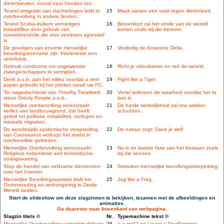
dierenbeulen, vooral naar honden toe.
Teveel emigratie van vluchtelingen leidt to
15
Maak samen een vuist tegen dierenleed.
overbevolking in andere landen.
Teveel Scuba-duikers vernietigen
16
Binnenkort zal het einde van de wereld
koraalriffen door gebruik van
komen zoals wij die kennen.
zonnebrandolie die voor zeeleven agressief
is.
De gevolgen van enorme menselijke
17
Verdedig de Amazone Delta.
bevolkingstoename zijn: Intolerantie een
xenofobie.
Gebruik condooms om ongewenste
18
Richt je videokanon en red de wereld.
zwangerschappen te vermijden.
Denk a.u.b. aan het milieu voordat u veel
19
Fight like a Tiger.
papier gebruikt bij het printen vanaf uw PC.
Ter nagedachtenis van Timothy Treadwell:
20
Vertel iedereen de waarheid voordat het te
steun Grizzly People a.u.b..
laat is.
Menselijke overbevolking veroorzaakt
21
De harde werkelijkheid zal ons wakker
verlies van landbouwgrond, dat heeft
schudden.
geleid tot politieke instabiliteit, oorlogen en
massale migraties.
De wereldwijde epidemische verspreiding
22
De natuur zegt: Dank je wel!
van Coronavirus verloopt het snelst in
overbevolkte gebieden.
Menselijke Overbevolking veroorzaakt:
23
Nu is de laatste fase van het bestaan zoals
Religieus extremisme and terroristische
wij die kennen.
oorlogsvoering.
Stop de handel van zeldzame diersoorten
24
Stimuleer menselijke bevolkingsinbeperking.
over het Internet.
Menselijke Bevolkingsaanwas leidt tot:
25
Jog like a Frog.
Ondervoeding en verhongering in Derde
Wereld landen.
Start de slideshow om deze slagzinnen te bekijken, tezamen met de afbeeldingen en
animaties.
Ga daarvoor naar bovenkant van webpagina.
Slagzin titels ©
Nr.
Typemachine tekst ©
Menselijke Overbevolking vernietigt delicate
26
e = mc^2 en Leven = NegEntropie.