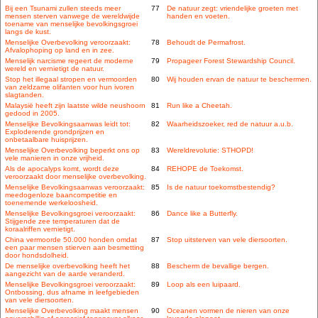
Bij een Tsunami zullen steeds meer
77
De natuur zegt: vriendelijke groeten met
mensen sterven vanwege de wereldwijde
handen en voeten.
toename van menselijke bevolkingsgroei
langs de kust.
Menselijke Overbevolking veroorzaakt:
78
Behoudt de Permafrost.
Afvalophoping op land en in zee.
Menselijk narcisme regeert de moderne
79
Propageer Forest Stewardship Council.
wereld en vernietigt de natuur.
Stop het illegaal stropen en vermoorden
80
Wij houden ervan de natuur te beschermen.
van zeldzame olifanten voor hun ivoren
slagtanden.
Malaysië heeft zijn laatste wilde neushoorn
81
Run like a Cheetah.
gedood in 2005.
Menselijke Bevolkingsaanwas leidt tot:
82
Waarheidszoeker, red de natuur a.u.b.
Exploderende grondprijzen en
onbetaalbare huisprijzen.
Menselijke Overbevolking beperkt ons op
83
Wereldrevolutie: STHOPD!
vele manieren in onze vrijheid.
Als de apocalyps komt, wordt deze
84
REHOPE de Toekomst.
veroorzaakt door menselijke overbevolking.
Menselijke Bevolkingsaanwas veroorzaakt:
85
Is de natuur toekomstbestendig?
meedogenloze baancompetitie en
toenemende werkeloosheid.
Menselijke Bevolkingsgroei veroorzaakt:
86
Dance like a Butterfly.
Stijgende zee temperaturen dat de
koraalriffen vernietigt.
China vermoorde 50.000 honden omdat
87
Stop uitsterven van vele diersoorten.
een paar mensen stierven aan besmetting
door hondsdolheid.
De menselijke overbevolking heeft het
88
Bescherm de bevallige bergen.
aangezicht van de aarde veranderd.
Menselijke Bevolkingsgroei veroorzaakt:
89
Loop als een luipaard.
Ontbossing, dus afname in leefgebieden
van vele diersoorten.
Menselijke Overbevolking maakt mensen
90
Oceanen vormen de nieren van onze