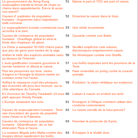
Le gouvernement de Hong Kong
51
Nature is part of YOU are part of nature.
surpeuplées interdit la tenue de chats ou
chiens dans appartements. Est-ce là aussi
nos avenir?
Causes d' explosion de population
52
Enraciner la nature dans le futur.
humaine : Augmenter dans l'airpollution
trafic-connexe.
Le surpeuplement humain commercial nous
53
Une vérité incommode.
accroîtra à la mort.
Causes de croissance de population
54
Causerie comme une Batte.
humaine : Chauffage global et ainsi la
fonte des chapeaux de glace.
La Chine a assassiné 50.000 chiens parce
55
Veuillez empêcher cela ordures
que peu de gens sont mortes de la rage.
électroniques empoisonnent nature.
Arrêter le trafic des espèces animales rares
56
Se développer comme une Giraffe.
au-dessus de l'Internet.
L'auto-gratification humaine gouverne le
57
Les forêts tropicales sont les poumons de la
monde moderne et détruit la nature..
Terre.
Plus les personnes sur terre, moins
58
Faire ensemble un poing contre la cruauté
d'argent et l'énergie là doivent mettre en
animale.
commun entre l'un l'autre.
Arrêtez le massacre cruel des phoques,
59
Évolution: la vision véridique sur existence.
des écorchés vifs pour leur fourrure, sur la
côte atlantique du Canada.
En l'honneur de Timothy Treadwell: s'il vous
60
Laisser à nature un endroit sur terre.
plaît appuyer Grizzly People.
L'Europe assassine ses ours.
61
Enseigner à l'Afrique comment utiliser des
condoms correctement.
Causes de surpeuplement humaine : Terre
62
La nature est-elle de la futur-preuve?
rare d'excédent de guerre de propriété
entre l'Israel et la Palestine.
Causes de croissance de population
63
Favoriser le protocole de Kyoto.
humaine : Désertification, de ce fait
diminution Flora et faune.
La notation illégale près Mafia-comme des
64
Échapper à la réalité dure.
troupes détruit rapidement les forêts