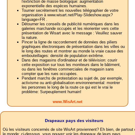
l'extinction de masse biologique: augmentation
exponentielle des espèces humaines.
Tourner secrètement les nouvelles télégraphier de votre
organisation à www.wisart.net/Play-Slideshow.aspx?
language=FR .
Détourner les conseils de publicité numériques dans les
galeries marchande occupés et les réorienter vers cette
présentation de Wisart avec le message : Veuillez sauver
la nature.
Pincer la ligne de raccordement de données des piliers
graphiques électroniques de présentation dans les villes ou
le long des routes et montrer au monde la vraie cause des
embouteillages: densité de population extrême.
Dans des magasins d'ordinateur et de télévision: courir
cette exposition sur tous les moniteurs dans le bâtiment,
ou dans les fenêtres commerciales de magasin sans
compter que les rues occupées.
Pendant marchs de protestation au sujet de, par exemple,
activisme ou anti-globalisation environnemental: montrer
les personnes le long de la route ce qui est le vrai le
problème: Surpeuplement humain!
www.WisArt.net
Drapeaux pays des visiteurs
Où les visiteurs concernés de site WisArt proviennent? Eh bien, de partout
le monde: ci-dessous, vous pouvez voir les drapeaux de leurs pays.