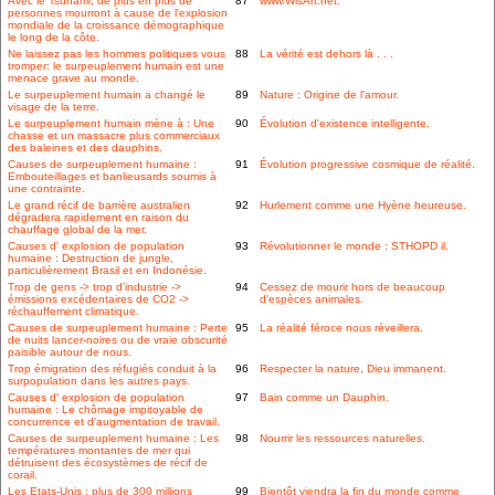
Avec le Tsunami, de plus en plus de
87
www.WisArt.net.
personnes mourront à cause de l'explosion
mondiale de la croissance démographique
le long de la côte.
Ne laissez pas les hommes politiques vous
88
La vérité est dehors là . . .
tromper: le surpeuplement humain est une
menace grave au monde.
Le surpeuplement humain a changé le
89
Nature : Origine de l'amour.
visage de la terre.
Le surpeuplement humain mène à : Une
90
Évolution d'existence intelligente.
chasse et un massacre plus commerciaux
des baleines et des dauphins.
Causes de surpeuplement humaine :
91
Évolution progressive cosmique de réalité.
Embouteillages et banlieusards soumis à
une contrainte.
Le grand récif de barrière australien
92
Hurlement comme une Hyène heureuse.
dégradera rapidement en raison du
chauffage global de la mer.
Causes d' explosion de population
93
Révolutionner le monde : STHOPD il.
humaine : Destruction de jungle,
particulièrement Brasil et en Indonésie.
Trop de gens -> trop d'industrie ->
94
Cessez de mourir hors de beaucoup
émissions excédentaires de CO2 ->
d'espèces animales.
réchauffement climatique.
Causes de surpeuplement humaine : Perte
95
La réalité féroce nous réveillera.
de nuits lancer-noires ou de vraie obscurité
paisible autour de nous.
Trop émigration des réfugiés conduit à la
96
Respecter la nature, Dieu immanent.
surpopulation dans les autres pays.
Causes d' explosion de population
97
Bain comme un Dauphin.
humaine : Le chômage impitoyable de
concurrence et d'augmentation de travail.
Causes de surpeuplement humaine : Les
98
Nourrir les ressources naturelles.
températures montantes de mer qui
détruisent des écosystèmes de récif de
corail.
Les Etats-Unis : plus de 300 millions
99
Bientôt viendra la fin du monde comme