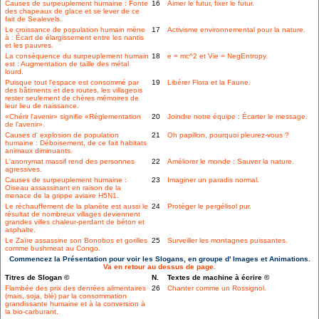
Causes de surpeuplement humaine : Fonte
16
Aimer le futur, fixer le futur.
des chapeaux de glace et se lever de ce
fait de Sealevels.
Le croissance de population humain mène
17
Activisme environnemental pour la nature.
à : Écart de élargissement entre les nantis
et les pauvres.
La conséquence du surpeuplement humain
18
e = mc^2 et Vie = NegEntropy.
est : Augmentation de taille des métal
lourd.
Puisque tout l'espace est consommé par
19
Libérer Flora et la Faune.
des bâtiments et des routes, les villageois
rester seulement de chères mémoires de
leur lieu de naissance.
«Chérir l'avenir» signifie «Réglementation
20
Joindre notre équipe : Écarter le message.
de l'avenir».
Causes d' explosion de population
21
Oh papillon, pourquoi pleurez-vous ?
humaine : Déboisement, de ce fait habitats
animaux diminuants.
L'anonymat massif rend des personnes
22
Améliorer le monde : Sauver la nature.
agressives.
Causes de surpeuplement humaine :
23
Imaginer un paradis normal.
Oiseau assassinant en raison de la
menace de la grippe aviaire H5N1.
Le réchauffement de la planète est aussi le
24
Protéger le pergélisol pur.
résultat de nombreux villages deviennent
grandes villes chaleur-perdant de béton et
asphalte.
Le Zaïre assassine son Bonobos et gorilles
25
Surveiller les montagnes puissantes.
comme bushmeat au Congo.
Commencez la Présentation pour voir les Slogans, en groupe d' Images et Animations.
Va en retour au dessus de page.
Titres de Slogan ©
N.
Textes de machine à écrire ©
Flambée des prix des denrées alimentaires
26
Chanter comme un Rossignol.
(mais, soja, blé) par la consommation
grandissante humaine et à la conversion à
la bio-carburant.