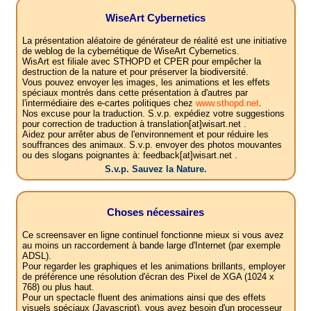
WiseArt Cybernetics
La présentation aléatoire de générateur de réalité est une initiative
de weblog de la cybernétique de WiseArt Cybernetics.
WisArt est filiale avec STHOPD et CPER pour empêcher la
destruction de la nature et pour préserver la biodiversité.
Vous pouvez envoyer les images, les animations et les effets
spéciaux montrés dans cette présentation à d'autres par
l'intermédiaire des e-cartes politiques chez
www.sthopd.net
.
Nos excuse pour la traduction. S.v.p. expédiez votre suggestions
pour correction de traduction à translation[at]wisart.net .
Aidez pour arrêter abus de l'environnement et pour réduire les
souffrances des animaux. S.v.p. envoyer des photos mouvantes
ou des slogans poignantes à: feedback[at]wisart.net .
S.v.p. Sauvez la Nature.
Choses nécessaires
Ce screensaver en ligne continuel fonctionne mieux si vous avez
au moins un raccordement à bande large d'Internet (par exemple
ADSL).
Pour regarder les graphiques et les animations brillants, employer
de préférence une résolution d'écran des Pixel de XGA (1024 x
768) ou plus haut.
Pour un spectacle fluent des animations ainsi que des effets
visuels spéciaux (Javascript), vous avez besoin d'un processeur