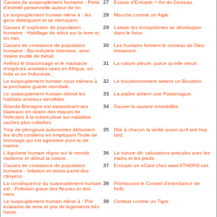
Causes de surpeuplement humaine : Perte
27
Extase d'Entoptic = Art de Cerveau.
d'intimité personnelle autour de toi.
Le surpeuplement humain mène à : les
28
Mouche comme un Aigle.
gens distinguant et se menaçant.
Causes d' explosion de population
29
Laisser les écosystèmes se développer
humaine : Habillage de rebut sur la terre et
dans le futur.
en mer.
Causes de croissance de population
30
Les humains forment le cerveau de Dieu
humaine : Bio-industrie intensive, ainsi
immanent.
misère inutile de bétail.
Arrêtez le braconnage et le massacre
31
La nature pleure, parce qu'elle meurt.
d'espèces animales rares en Afrique, en
Inde et en Indonésie..
Le surpeuplement humain nous mènera à
32
Le bourdonnement aiment un Bourdon.
la prochaine guerre mondiale.
Le surpeuplement humain détruit les
33
La piqûre aiment une Pastenague.
habitats animaux sensibles.
Grande-Bretagne est assassinant ses
34
Sauver la savane ensoleillée.
blaireaux en raison des risques de
l'infection à la tuberculose sur maladive
vaches plus cultivées.
Trop de plongeurs autonomes détruisent
35
Dire à chacun la vérité avant qu'il soit trop
les récifs coraliens en employant l'huile de
tard.
bronzage qui est agressive pour la vie
marine.
L'égoïsme humain règne sur le monde
36
La nature dit: salutations amicales avec les
moderne et détruit la nature..
mains et les pieds.
Causes de croissance de population
37
Envoyer un eCard chez www.STHOPD.net.
humaine : Irritation et stress parmi des
citoyens.
La conséquence du surpeuplement humain
38
Promouvoir le Conseil d'intendance de
est : Pollution grave des fleuves et des
forêt.
mers.
Le surpeuplement humain mène à : Prix
39
Combat comme un Tigre.
éclatants de terre et prix de logements trés
hauts.