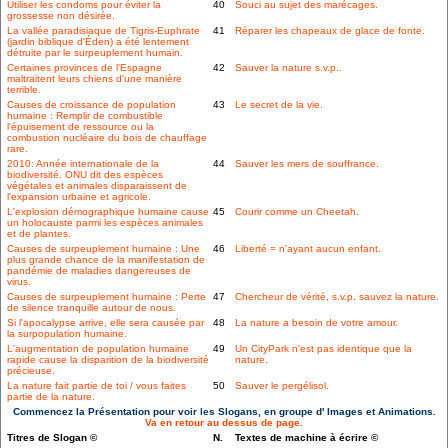
Utiliser les condoms pour éviter la
40
Souci au sujet des marécages.
grossesse non désirée.
La vallée paradisiaque de Tigris-Euphrate
41
Réparer les chapeaux de glace de fonte.
(jardin biblique d'Éden) a été lentement
détruite par le surpeuplement humain.
Certaines provinces de l'Espagne
42
Sauver la nature s.v.p..
maltraitent leurs chiens d'une manière
terrible.
Causes de croissance de population
43
Le secret de la vie.
humaine : Remplir de combustible
l'épuisement de ressource ou la
combustion nucléaire du bois de chauffage
rare.
2010: Année internationale de la
44
Sauver les mers de souffrance.
biodiversité. ONU dit des espèces
végétales et animales disparaissent de
l'expansion urbaine et agricole.
L'explosion démographique humaine cause
45
Courir comme un Cheetah.
un holocauste parmi les espèces animales
et de plantes.
Causes de surpeuplement humaine : Une
46
Liberté = n'ayant aucun enfant.
plus grande chance de la manifestation de
pandémie de maladies dangereuses de
virus.
Causes de surpeuplement humaine : Perte
47
Chercheur de vérité, s.v.p. sauvez la nature.
de silence tranquille autour de nous.
Si l'apocalypse arrive, elle sera causée par
48
La nature a besoin de votre amour.
la surpopulation humaine.
L'augmentation de population humaine
49
Un CityPark n'est pas identique que la
rapide cause la disparition de la biodiversité
nature.
précieuse.
La nature fait partie de toi / vous faites
50
Sauver le pergélisol.
partie de la nature.
Commencez la Présentation pour voir les Slogans, en groupe d' Images et Animations.
Va en retour au dessus de page.
Titres de Slogan ©
N.
Textes de machine à écrire ©