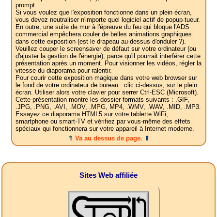
prompt.
Si vous voulez que l'exposition fonctionne dans un plein écran,
vous devez neutraliser n'importe quel logiciel actif de popup-tueur.
En outre, une suite de mur à l'épreuve du feu qui bloque l'ADS
commercial empêchera couler de belles animations graphiques
dans cette exposition (est le drapeau au-dessus d'onduler ?).
Veuillez couper le screensaver de défaut sur votre ordinateur (ou
d'ajuster la gestion de l'énergie), parce qu'il pourrait interférer cette
présentation après un moment. Pour visionner les vidéos, régler la
vitesse du diaporama pour ralentir.
Pour courir cette exposition magique dans votre web browser sur
le fond de votre ordinateur de bureau : clic ci-dessus, sur le plein
écran. Utiliser alors votre clavier pour serrer Ctrl-ESC (Microsoft).
Cette présentation montre les dossier-formats suivants : .GIF,
.JPG, .PNG, .AVI, .MOV, .MPG, MP4, .WMV, .WAV, .MID, .MP3.
Essayez ce diaporama HTML5 sur votre tablette WiFi,
smartphone ou smart-TV et vérifiez par vous-même des effets
spéciaux qui fonctionnera sur votre appareil à Internet moderne.
⇑
Va au dessus de page.
⇑
Sites Web affiliée