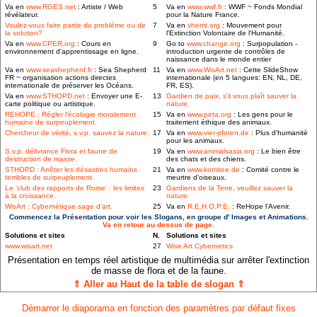
Va en
www.RGES.net
: Artiste / Web
5
Va en
www.wwf.fr
: WWF ~ Fonds Mondial
révélateur.
pour la Nature France.
Voulez-vous faire partie du problème ou de
7
Va en
vhemt.org
: Mouvement pour
la solution?
l'Extinction Volontaire de l'Humanité.
Va en
www.CPER.org
: Cours en
9
Go to
www.change.org
: Surpopulation -
environnement d'apprentissage en ligne.
introduction urgente de contrôles de
naissance dans le monde entier
Va en
www.seashepherd.fr
: Sea Shepherd
11
Va en
www.WisArt.net
: Cette SlideShow
FR ~ organisation actions directes
internationale (en 5 langues: EN, NL, DE,
internationale de préserver les Océans.
FR, ES).
Va en
www.STHOPD.net
: Envoyer une E-
13
Gardien de paix, s'il vous plaît sauver la
carte politique ou artistique.
nature.
REHOPE : Régler l'écologie moralement
15
Va en
www.peta.org
: Les gens pour le
humaine de surpeuplement.
traitement éthique des animaux.
Chercheur de vérité, s.v.p. sauvez la nature.
17
Va en
www.vier-pfoten.de
: Plus d'humanité
pour les animaux.
S.v.p. délivrance Flora et faune de
19
Va en
www.animalsasia.org
: Le bien être
destruction de masse.
des chats et des chiens.
STHOPD : Arrêter les désastres humains
21
Va en
www.komitee.de
: Comité contre le
terribles de surpeuplement.
meurtre d'oiseaux.
Le 'club des rapports de Rome' : les limites
23
Gardiens de la Terre, veuillez sauver la
à la croissance.
nature.
WisArt : Cybernétique sage d'art.
25
Va en
R.E.H.O.P.E.
: ReHope l'Avenir.
Commencez la Présentation pour voir les Slogans, en groupe d' Images et Animations.
Va en retour au dessus de page.
Solutions et sites
N.
Solutions et sites
www.wisart.net
27
Wise Art Cybernetics
Présentation en temps réel artistique de multimédia sur arrêter l'extinction
de masse de flora et de la faune.
⇑ Aller au Haut de la table de slogan ⇑
Démarrer le diaporama en fonction des paramètres par défaut fixes