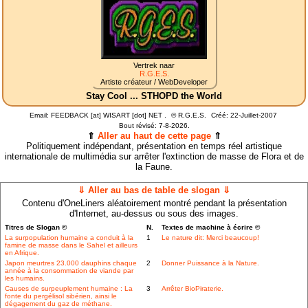
Vertrek naar
R.G.E.S.
Artiste créateur / WebDeveloper
Stay Cool ... STHOPD the World
Email: FEEDBACK [at] WISART [dot] NET .
©
R.G.E.S.
Créé: 22-Juillet-2007
Bout révisé:
7-8-2026.
⇑
Aller au haut de cette page
⇑
Politiquement indépendant, présentation en temps réel artistique
internationale de multimédia sur arrêter l'extinction de masse de Flora et de
la Faune.
⇓ Aller au bas de table de slogan ⇓
Contenu d'OneLiners aléatoirement montré pendant la présentation
d'Internet, au-dessus ou sous des images.
Titres de Slogan ©
N.
Textes de machine à écrire ©
La surpopulation humaine a conduit à la
1
Le nature dit: Merci beaucoup!
famine de masse dans le Sahel et ailleurs
en Afrique.
Japon meurtres 23.000 dauphins chaque
2
Donner Puissance à la Nature.
année à la consommation de viande par
les humains.
Causes de surpeuplement humaine : La
3
Arrêter BioPiraterie.
fonte du pergélisol sibérien, ainsi le
dégagement du gaz de méthane.