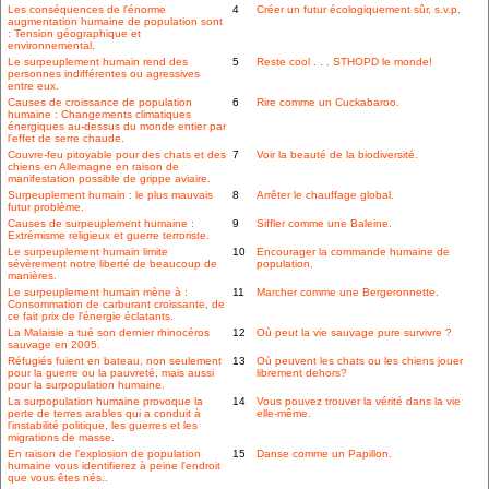
Les conséquences de l'énorme
4
Créer un futur écologiquement sûr, s.v.p.
augmentation humaine de population sont
: Tension géographique et
environnemental.
Le surpeuplement humain rend des
5
Reste cool . . . STHOPD le monde!
personnes indifférentes ou agressives
entre eux.
Causes de croissance de population
6
Rire comme un Cuckabaroo.
humaine : Changements climatiques
énergiques au-dessus du monde entier par
l'effet de serre chaude.
Couvre-feu pitoyable pour des chats et des
7
Voir la beauté de la biodiversité.
chiens en Allemagne en raison de
manifestation possible de grippe aviaire.
Surpeuplement humain : le plus mauvais
8
Arrêter le chauffage global.
futur problème.
Causes de surpeuplement humaine :
9
Siffler comme une Baleine.
Extrémisme religieux et guerre terroriste.
Le surpeuplement humain limite
10
Encourager la commande humaine de
sévèrement notre liberté de beaucoup de
population.
manières.
Le surpeuplement humain mène à :
11
Marcher comme une Bergeronnette.
Consommation de carburant croissante, de
ce fait prix de l'énergie éclatants.
La Malaisie a tué son dernier rhinocéros
12
Où peut la vie sauvage pure survivre ?
sauvage en 2005.
Réfugiés fuient en bateau, non seulement
13
Où peuvent les chats ou les chiens jouer
pour la guerre ou la pauvreté, mais aussi
librement dehors?
pour la surpopulation humaine.
La surpopulation humaine provoque la
14
Vous pouvez trouver la vérité dans la vie
perte de terres arables qui a conduit à
elle-même.
l'instabilité politique, les guerres et les
migrations de masse.
En raison de l'explosion de population
15
Danse comme un Papillon.
humaine vous identifierez à peine l'endroit
que vous êtes nés..