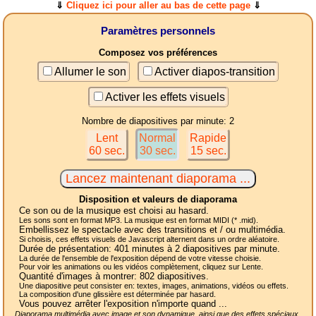
⇓
Cliquez ici pour aller au bas de cette page
⇓
Paramètres personnels
Composez vos préférences
Allumer le son
Activer diapos-transition
Activer les effets visuels
Nombre de diapositives par minute: 2
Lent
Normal
Rapide
60 sec.
30 sec.
15 sec.
Disposition et valeurs de diaporama
Ce son ou de la musique est choisi au hasard.
Les sons sont en format MP3. La musique est en format MIDI (* .mid).
Embellissez le spectacle avec des transitions et / ou multimédia.
Si choisis, ces effets visuels de Javascript alternent dans un ordre aléatoire.
Durée de présentation:
401
minutes à 2
diapositives
par minute.
La durée de l'ensemble de l'exposition dépend de votre vitesse choisie.
Pour voir les animations ou les vidéos complètement, cliquez sur Lente.
Quantité d'images à montrer:
802
diapositives.
Une diapositive peut consister en: textes, images, animations, vidéos ou effets.
La composition d'une glissière est déterminée par hasard.
Vous pouvez arrêter l'exposition n'importe quand ...
Diaporama multimédia avec image et son dynamique, ainsi que des effets spéciaux,