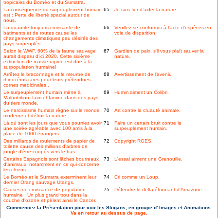
tropicales du Bornéo et du Sumatra.
La conséquence du surpeuplement humain
65
Je suis fier d'aider la nature.
est : Perte de liberté spacial autour de
nous.
La quantité toujours croissante de
66
Veuillez se conformer à l'acte d'espèces en
bâtiments et de routes cause les
voie de disparition.
changements climatiques peu désirés des
pays surpeuplés.
Selon le WWF, 60% de la faune sauvage
67
Gardien de paix, s'il vous plaît sauver la
aurait disparu d'ici 2020. Cette sixième
nature.
extinction de masse rapide est due à la
surpopulation humaine!
Arrêtez le braconnage et le meurtre de
68
Avertissement de l'avenir.
rhinocéros rares pour leurs prétendues
cornes médicinales..
Le surpeuplement humain mène à :
69
Humm aiment un Colibri.
Malnutrition, faim et famine dans des pays
du tiers monde.
Le narcissisme humain règne sur le monde
70
Art contre la cruauté animale.
moderne et détruit la nature..
Là où sont les jours que vous pourriez avoir
71
Faire un certain bruit contre le
une soirée agréable avec 100 amis à la
surpeuplement humain.
place de 1000 étrangers.
Des milliards de roulements de papier de
72
Copyright RGES.
toilette cause des millions d'arbres de
jungle d'être coupés vers le bas.
Certains Espagnols sont lâches bourreaux
73
L'essai aiment une Grenouille.
d'animaux, notamment en ce qui concerne
les chiens.
Le Bornéo et le Sumatra exterminent leur
74
Cri comme un Loup.
dernier Orang sauvage Utangs.
Causes de croissance de population
75
Défendre le delta étonnant d'Amazone.
humaine : Un plus grand trou dans la
couche d'ozone et pèlent ainsi le Cancer.
Commencez la Présentation pour voir les Slogans, en groupe d' Images et Animations.
Va en retour au dessus de page.