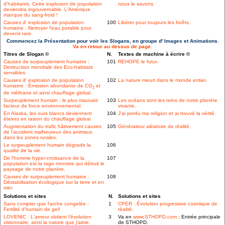
d'habitants. Cette explosion de population
nous le savons.
deviendra ingouvernable. L'Amérique
manque du sang-froid !
Causes d' explosion de population
100
Libérer pour toujours les forêts.
humaine : Nettoyer l'eau potable pour
devenir rare.
Commencez la Présentation pour voir les Slogans, en groupe d' Images et Animations.
Va en retour au dessus de page.
Titres de Slogan ©
N.
Textes de machine à écrire ©
Causes de surpeuplement humaine :
101
REHOPE le futur.
Destruction mondiale des Eco-habitats
sensibles.
Causes d' explosion de population
102
La nature meurt dans le monde entier.
humaine : Émission abondante de CO
et
2
de méthane et ainsi chauffage global.
Surpeuplement humain : le plus mauvais
103
Les océans sont les reins de notre planète
facteur de force environnemental.
vivante.
En Alaska, les ours blancs deviennent
104
J'ai perdu ma religion et ai trouvé la vérité.
éteints en raison du chauffage global.
Augmentation du trafic hâtivement causes
105
Générateur aléatoire de réalité.
de l'accident malheureux des animaux
dans les zones rurales.
Le surpeuplement humain dégrade la
106
qualité de la vie.
De l'homme hyper-croissance de la
107
population est la rage monstre qui détruit le
paysage de notre planète.
Causes de surpeuplement humaine :
108
Déstabilisation écologique sur la terre et en
mer.
Solutions et sites
N.
Solutions et sites
Sans compter que l'arche congelée :
1
CPER : Évolution progressive cosmique de
Fertilité d'humain de gel!
réalité.
LOVENIC : L'amour obtient l'évolution
3
Va en
www.STHOPD.com
: Entrée principale
visionnaire, ainsi la nature que j'aime.
de STHOPD.