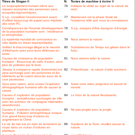
Titres de Slogan ©
N.
Textes de machine à écrire ©
Le surpeuplement humain mène aux
76
Indiquer la vérité au sujet de la nature de
masses anonymes des personnes sans
mort.
scrupules égocentriques.
S.v.p. considérer l'environnement avant
77
Maintenant est la phase finale de
d'utiliser beaucoup de papier pour imprimer
l'existence telle que nous la connaissons.
dès votre PC.
Conséquences de l'énorme développement
78
S.v.p. essayez d'être épargner d'énergie.
de la population humaine sont : Intolérance
et xénophobie.
La epidemia mundial de coronavirus es
79
Nous aimons la nature.
más rápida en áreas superpobladas.
Arrêtez le braconnage illégal et le meurtre
80
Subsistances de Temps sur glisser dans le
d'éléphants rares pour leurs défenses en
futur.
ivoire.
Causes de croissance de population
81
Nous aimons aider la nature.
humaine : Beaucoup de trafic d'avion, ainsi
plus de pollution par le bruit.
Jakarta à croissance rapide (Indonésie) est
82
Philanthrope : la nature d'aide survivent.
ainsi surchargé avec les personnes et les
bâtiments qu'ils noient dans les eaux de la
crue pluvieuses.
Vous avez raison, ainsi cessez l'explosion
83
Saisir votre video projecteur et sauver le
démographique humaine afin de sauver la
monde.
nature.
Causes d' explosion de population
84
Le futur de la nature fleurissante.
humaine : animalhomes surchargés de ville
avec les animaux de compagnie misérables
abandonnés.
Causes d' explosion de population
85
Ne pas jongler avec la jungle.
humaine : Pollution atmosphérique toxique
d'un grand beaucoup d'usines en
augmentant la Chine.
La vie de mer est en train de lentement se
86
Gardiens de la Terre, veuillez sauver la
noyer dans un océan d'ordures en
nature.
plastique.