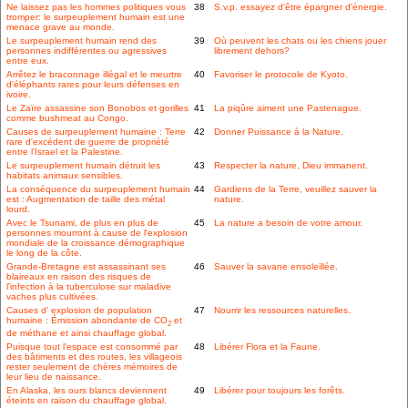
Ne laissez pas les hommes politiques vous
38
S.v.p. essayez d'être épargner d'énergie.
tromper: le surpeuplement humain est une
menace grave au monde.
Le surpeuplement humain rend des
39
Où peuvent les chats ou les chiens jouer
personnes indifférentes ou agressives
librement dehors?
entre eux.
Arrêtez le braconnage illégal et le meurtre
40
Favoriser le protocole de Kyoto.
d'éléphants rares pour leurs défenses en
ivoire.
Le Zaïre assassine son Bonobos et gorilles
41
La piqûre aiment une Pastenague.
comme bushmeat au Congo.
Causes de surpeuplement humaine : Terre
42
Donner Puissance à la Nature.
rare d'excédent de guerre de propriété
entre l'Israel et la Palestine.
Le surpeuplement humain détruit les
43
Respecter la nature, Dieu immanent.
habitats animaux sensibles.
La conséquence du surpeuplement humain
44
Gardiens de la Terre, veuillez sauver la
est : Augmentation de taille des métal
nature.
lourd.
Avec le Tsunami, de plus en plus de
45
La nature a besoin de votre amour.
personnes mourront à cause de l'explosion
mondiale de la croissance démographique
le long de la côte.
Grande-Bretagne est assassinant ses
46
Sauver la savane ensoleillée.
blaireaux en raison des risques de
l'infection à la tuberculose sur maladive
vaches plus cultivées.
Causes d' explosion de population
47
Nourrir les ressources naturelles.
humaine : Émission abondante de CO
et
2
de méthane et ainsi chauffage global.
Puisque tout l'espace est consommé par
48
Libérer Flora et la Faune.
des bâtiments et des routes, les villageois
rester seulement de chères mémoires de
leur lieu de naissance.
En Alaska, les ours blancs deviennent
49
Libérer pour toujours les forêts.
éteints en raison du chauffage global.