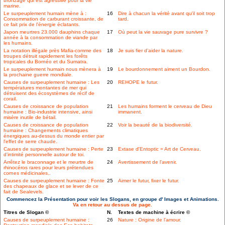
bronzage qui est agressive pour la vie
marine.
Le surpeuplement humain mène à :
16
Dire à chacun la vérité avant qu'il soit trop
Consommation de carburant croissante, de
tard.
ce fait prix de l'énergie éclatants.
Japon meurtres 23.000 dauphins chaque
17
Où peut la vie sauvage pure survivre ?
année à la consommation de viande par
les humains.
La notation illégale près Mafia-comme des
18
Je suis fier d'aider la nature.
troupes détruit rapidement les forêts
tropicales du Bornéo et du Sumatra.
Le surpeuplement humain nous mènera à
19
Le bourdonnement aiment un Bourdon.
la prochaine guerre mondiale.
Causes de surpeuplement humaine : Les
20
REHOPE le futur.
températures montantes de mer qui
détruisent des écosystèmes de récif de
corail.
Causes de croissance de population
21
Les humains forment le cerveau de Dieu
humaine : Bio-industrie intensive, ainsi
immanent.
misère inutile de bétail.
Causes de croissance de population
22
Voir la beauté de la biodiversité.
humaine : Changements climatiques
énergiques au-dessus du monde entier par
l'effet de serre chaude.
Causes de surpeuplement humaine : Perte
23
Extase d'Entoptic = Art de Cerveau.
d'intimité personnelle autour de toi.
Arrêtez le braconnage et le meurtre de
24
Avertissement de l'avenir.
rhinocéros rares pour leurs prétendues
cornes médicinales..
Causes de surpeuplement humaine : Fonte
25
Aimer le futur, fixer le futur.
des chapeaux de glace et se lever de ce
fait de Sealevels.
Commencez la Présentation pour voir les Slogans, en groupe d' Images et Animations.
Va en retour au dessus de page.
Titres de Slogan ©
N.
Textes de machine à écrire ©
Causes de surpeuplement humaine :
26
Nature : Origine de l'amour.