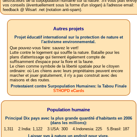
destructeurs de la surpopulation humaine sur la nature. S'il vous plaît envoy
vos conseils (éventuellement sous la forme d'un slogan) à l'adresse email:
feedback @ Wisart .net (notation anti-spam).
Autres projets
Projet éducatif international sur la protection de nature et
l'activisme environnemental.
Que pouvez-vous faire: sauvez le vert!
Lutte contre le logement qui souffle la nature. Bataille pour les
plans d'atterrissage qui tiennent également compte de
suffisamment d'espace pour la flore et la faune.
Le chien comme symbole de la liberté spatiale pour le citoyen
ordinaire: où Les chiens avec leurs propriétaires peuvent encore
marcher et jouer gratuitement, il n'y a pas construit avec des
maisons et des routes.
Protestaient contre Surpopulation Humaines: la Tabou Finale
STHOPD eCards
Population humaine
Principal Dix pays avec la plus grande quantité d'habitants en 2006
(dans les millions):
2.India: 1,122 3.USA: 300 4.Indonesia: 225 5.Brasil: 187 6.Pakistan: 
Laisser svp à nature un endroit pour vivre.