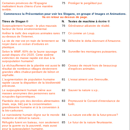
Certaines provinces de l'Espagne
75
Protéger le pergélisol pur.
maltraitent leurs chiens d'une manière
terrible.
Commencez la Présentation pour voir les Slogans, en groupe d' Images et Animations.
Va en retour au dessus de page.
Titres de Slogan ©
N.
Textes de machine à écrire ©
Surpeuplement humain : le plus mauvais
76
Générateur aléatoire de réalité.
facteur de force environnemental.
Arrêter le trafic des espèces animales rares
77
Cri comme un Loup.
au-dessus de l'Internet.
La vie de mer est en train de lentement se
78
Défendre le delta étonnant d'Amazone.
noyer dans un océan d'ordures en
plastique.
Selon le WWF, 60% de la faune sauvage
79
Surveiller les montagnes puissantes.
aurait disparu d'ici 2020. Cette sixième
extinction de masse rapide est due à la
surpopulation humaine!
Le réchauffement de la planète est aussi le
80
Cessez de mourir hors de beaucoup
résultat de nombreux villages deviennent
d'espèces animales.
grandes villes chaleur-perdant de béton et
asphalte.
L'augmentation de population humaine
81
L'essai aiment une Grenouille.
rapide cause la disparition de la biodiversité
précieuse.
Le surpeuplement humain mène aux
82
Sauver la nature s.v.p..
masses anonymes des personnes sans
scrupules égocentriques.
Flambée des prix des denrées alimentaires
83
Promouvoir le Conseil d'intendance de
(mais, soja, blé) par la consommation
forêt.
grandissante humaine et à la conversion à
la bio-carburant.
Le narcissisme humain règne sur le monde
84
La nature est-elle de la futur-preuve?
moderne et détruit la nature..
Réfugiés fuient en bateau, non seulement
85
Le futur de la nature fleurissante.
pour la guerre ou la pauvreté, mais aussi
pour la surpopulation humaine.