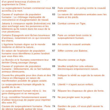
d'un grand beaucoup d'usines en
augmentant la Chine.
Le surpeuplement humain commercial nous
62
Faire ensemble un poing contre la cruauté
accroîtra à la mort.
animale.
Causes d' explosion de population
63
La nature dit: salutations amicales avec les
humaine : Le chômage impitoyable de
mains et les pieds.
concurrence et d'augmentation de travail.
Jakarta à croissance rapide (Indonésie) est
64
Combat comme un Tigre.
ainsi surchargé avec les personnes et les
bâtiments qu'ils noient dans les eaux de la
crue pluvieuses.
Certains Espagnols sont lâches bourreaux
65
Faire un certain bruit contre le
d'animaux, notamment en ce qui concerne
surpeuplement humain.
les chiens.
L'égoïsme humain règne sur le monde
66
Art contre la cruauté animale.
moderne et détruit la nature..
En raison de l'explosion de population
67
Siffler comme une Baleine.
humaine vous identifierez à peine l'endroit
que vous êtes nés..
Le Bornéo et le Sumatra exterminent leur
68
Mouche comme un Aigle.
dernier Orang sauvage Utangs.
Causes d' explosion de population
69
Veuillez empêcher cela ordures
humaine : Déboisement, de ce fait habitats
électroniques empoisonnent nature.
animaux diminuants.
Couvre-feu pitoyable pour des chats et des
70
Indiquer la vérité au sujet de la nature de
chiens en Allemagne en raison de
mort.
manifestation possible de grippe aviaire.
Le surpeuplement humain dégrade la
71
Liberté = n'ayant aucun enfant.
qualité de la vie.
Le surpeuplement humain mène à : les
72
Réparer les chapeaux de glace de fonte.
gens distinguant et se menaçant.
S.v.p. considérer l'environnement avant
73
Ne pas jongler avec la jungle.
d'utiliser beaucoup de papier pour imprimer
dès votre PC.
Causes de surpeuplement humaine : Perte
74
Gardien de paix, s'il vous plaît sauver la
de silence tranquille autour de nous.
nature.