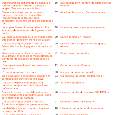
Des milliards de roulements de papier de
86
Les océans sont les reins de notre planète
toilette cause des millions d'arbres de
vivante.
jungle d'être coupés vers le bas.
Causes de croissance de population
87
Améliorer le monde : Sauver la nature.
humaine : Remplir de combustible
l'épuisement de ressource ou la
combustion nucléaire du bois de chauffage
rare.
Le surpeuplement humain mène à : Prix
88
La nature meurt dans le monde entier.
éclatants de terre et prix de logements trés
hauts.
La Chine a assassiné 50.000 chiens parce
89
Danse comme un Papillon.
que peu de gens sont mortes de la rage.
Causes de surpeuplement humaine :
90
Un CityPark n'est pas identique que la
Déstabilisation écologique sur la terre et en
nature.
mer.
Causes de surpeuplement humaine : Une
91
Bain comme un Dauphin.
plus grande chance de la manifestation de
pandémie de maladies dangereuses de
virus.
L'anonymat massif rend des personnes
92
Courir comme un Cheetah.
agressives.
L'Europe assassine ses ours.
93
Imaginer un paradis normal.
Trop émigration des réfugiés conduit à la
94
Oh papillon, pourquoi pleurez-vous ?
surpopulation dans les autres pays.
Causes d' explosion de population
95
Sauver le pergélisol.
humaine : Augmenter dans l'airpollution
trafic-connexe.
Arrêtez le massacre cruel des phoques,
96
Envoyer un eCard chez www.STHOPD.net.
des écorchés vifs pour leur fourrure, sur la
côte atlantique du Canada.
Causes de surpeuplement humaine :
97
Chanter comme un Rossignol.
Extrémisme religieux et guerre terroriste.
La Malaisie a tué son dernier rhinocéros
98
Laisser à nature un endroit sur terre.
sauvage en 2005.
Le gouvernement de Hong Kong
99
Humm aiment un Colibri.