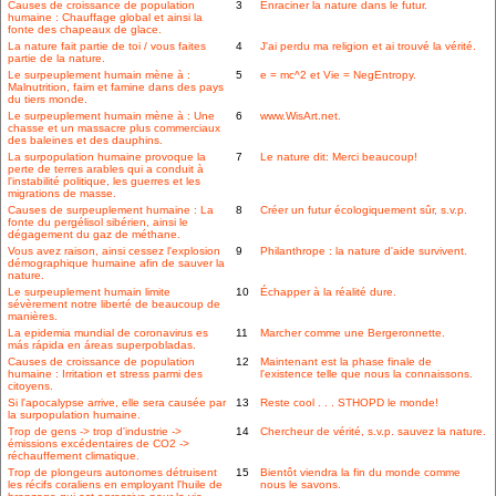
Causes de croissance de population
3
Enraciner la nature dans le futur.
humaine : Chauffage global et ainsi la
fonte des chapeaux de glace.
La nature fait partie de toi / vous faites
4
J'ai perdu ma religion et ai trouvé la vérité.
partie de la nature.
Le surpeuplement humain mène à :
5
e = mc^2 et Vie = NegEntropy.
Malnutrition, faim et famine dans des pays
du tiers monde.
Le surpeuplement humain mène à : Une
6
www.WisArt.net.
chasse et un massacre plus commerciaux
des baleines et des dauphins.
La surpopulation humaine provoque la
7
Le nature dit: Merci beaucoup!
perte de terres arables qui a conduit à
l'instabilité politique, les guerres et les
migrations de masse.
Causes de surpeuplement humaine : La
8
Créer un futur écologiquement sûr, s.v.p.
fonte du pergélisol sibérien, ainsi le
dégagement du gaz de méthane.
Vous avez raison, ainsi cessez l'explosion
9
Philanthrope : la nature d'aide survivent.
démographique humaine afin de sauver la
nature.
Le surpeuplement humain limite
10
Échapper à la réalité dure.
sévèrement notre liberté de beaucoup de
manières.
La epidemia mundial de coronavirus es
11
Marcher comme une Bergeronnette.
más rápida en áreas superpobladas.
Causes de croissance de population
12
Maintenant est la phase finale de
humaine : Irritation et stress parmi des
l'existence telle que nous la connaissons.
citoyens.
Si l'apocalypse arrive, elle sera causée par
13
Reste cool . . . STHOPD le monde!
la surpopulation humaine.
Trop de gens -> trop d'industrie ->
14
Chercheur de vérité, s.v.p. sauvez la nature.
émissions excédentaires de CO2 ->
réchauffement climatique.
Trop de plongeurs autonomes détruisent
15
Bientôt viendra la fin du monde comme
les récifs coraliens en employant l'huile de
nous le savons.