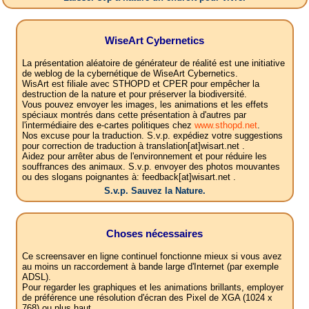
WiseArt Cybernetics
La présentation aléatoire de générateur de réalité est une initiative
de weblog de la cybernétique de WiseArt Cybernetics.
WisArt est filiale avec STHOPD et CPER pour empêcher la
destruction de la nature et pour préserver la biodiversité.
Vous pouvez envoyer les images, les animations et les effets
spéciaux montrés dans cette présentation à d'autres par
l'intermédiaire des e-cartes politiques chez
www.sthopd.net
.
Nos excuse pour la traduction. S.v.p. expédiez votre suggestions
pour correction de traduction à translation[at]wisart.net .
Aidez pour arrêter abus de l'environnement et pour réduire les
souffrances des animaux. S.v.p. envoyer des photos mouvantes
ou des slogans poignantes à: feedback[at]wisart.net .
S.v.p. Sauvez la Nature.
Choses nécessaires
Ce screensaver en ligne continuel fonctionne mieux si vous avez
au moins un raccordement à bande large d'Internet (par exemple
ADSL).
Pour regarder les graphiques et les animations brillants, employer
de préférence une résolution d'écran des Pixel de XGA (1024 x
768) ou plus haut.