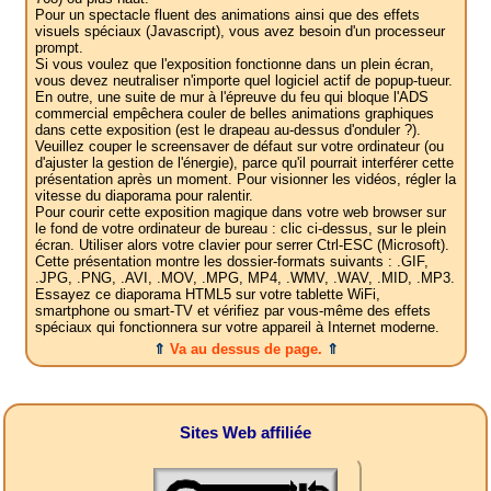
Pour un spectacle fluent des animations ainsi que des effets
visuels spéciaux (Javascript), vous avez besoin d'un processeur
prompt.
Si vous voulez que l'exposition fonctionne dans un plein écran,
vous devez neutraliser n'importe quel logiciel actif de popup-tueur.
En outre, une suite de mur à l'épreuve du feu qui bloque l'ADS
commercial empêchera couler de belles animations graphiques
dans cette exposition (est le drapeau au-dessus d'onduler ?).
Veuillez couper le screensaver de défaut sur votre ordinateur (ou
d'ajuster la gestion de l'énergie), parce qu'il pourrait interférer cette
présentation après un moment. Pour visionner les vidéos, régler la
vitesse du diaporama pour ralentir.
Pour courir cette exposition magique dans votre web browser sur
le fond de votre ordinateur de bureau : clic ci-dessus, sur le plein
écran. Utiliser alors votre clavier pour serrer Ctrl-ESC (Microsoft).
Cette présentation montre les dossier-formats suivants : .GIF,
.JPG, .PNG, .AVI, .MOV, .MPG, MP4, .WMV, .WAV, .MID, .MP3.
Essayez ce diaporama HTML5 sur votre tablette WiFi,
smartphone ou smart-TV et vérifiez par vous-même des effets
spéciaux qui fonctionnera sur votre appareil à Internet moderne.
⇑
Va au dessus de page.
⇑
Sites Web affiliée