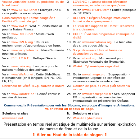
Voulez-vous faire partie du problème ou de
3
LOVENIC : L'amour obtient l'évolution
la solution?
visionnaire, ainsi la nature que j'aime.
Va en
www.STHOPD.net
: Envoyer une E-
5
Va en
www.STHOPD.com
: Entrée principale
carte politique ou artistique.
de STHOPD.
Sans compter que l'arche congelée :
7
REHOPE : Régler l'écologie moralement
Fertilité d'humain de gel!
humaine de surpeuplement.
Va en
www.wwf.fr
: WWF ~ Fonds Mondial
9
Le 'club des rapports de Rome' : les limites
pour la Nature France.
à la croissance.
Va en
www.RGES.net
: Artiste / Web
11
CPER : Évolution progressive cosmique de
révélateur.
réalité.
Va en
www.CPER.org
: Cours en
13
Va en
www.animalsasia.org
: Le bien être
environnement d'apprentissage en ligne.
des chats et des chiens.
Va en
www.vier-pfoten.de
: Plus d'humanité
15
S.v.p. délivrance Flora et faune de
pour les animaux.
destruction de masse.
Va en
R.E.H.O.P.E.
: ReHope l'Avenir.
17
Va en
vhemt.org
: Mouvement pour
l'Extinction Volontaire de l'Humanité.
Va en
www.peta.org
: Les gens pour le
19
WisArt : Cybernétique sage d'art.
traitement éthique des animaux.
Va en
www.WisArt.net
: Cette SlideShow
21
Go to
www.change.org
: Surpopulation -
internationale (en 5 langues: EN, NL, DE,
introduction urgente de contrôles de
FR, ES).
naissance dans le monde entier
Chercheur de vérité, s.v.p. sauvez la nature.
23
Gardien de paix, s'il vous plaît sauver la
nature.
Va en
www.komitee.de
: Comité contre le
25
Va en
www.seashepherd.fr
: Sea Shepherd
meurtre d'oiseaux.
FR ~ organisation actions directes
internationale de préserver les Océans.
Commencez la Présentation pour voir les Slogans, en groupe d' Images et Animations.
Va en retour au dessus de page.
Solutions et sites
N.
Solutions et sites
www.wisart.net
27
Wise Art Cybernetics
Présentation en temps réel artistique de multimédia sur arrêter l'extinction
de masse de flora et de la faune.
⇑ Aller au Haut de la table de slogan ⇑