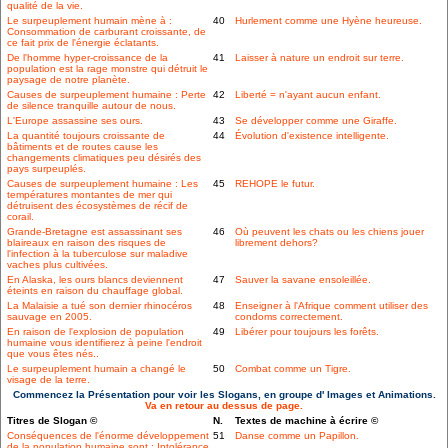
qualité de la vie.
Le surpeuplement humain mène à :
40
Hurlement comme une Hyène heureuse.
Consommation de carburant croissante, de
ce fait prix de l'énergie éclatants.
De l'homme hyper-croissance de la
41
Laisser à nature un endroit sur terre.
population est la rage monstre qui détruit le
paysage de notre planète.
Causes de surpeuplement humaine : Perte
42
Liberté = n'ayant aucun enfant.
de silence tranquille autour de nous.
L'Europe assassine ses ours.
43
Se développer comme une Giraffe.
La quantité toujours croissante de
44
Évolution d'existence intelligente.
bâtiments et de routes cause les
changements climatiques peu désirés des
pays surpeuplés.
Causes de surpeuplement humaine : Les
45
REHOPE le futur.
températures montantes de mer qui
détruisent des écosystèmes de récif de
corail.
Grande-Bretagne est assassinant ses
46
Où peuvent les chats ou les chiens jouer
blaireaux en raison des risques de
librement dehors?
l'infection à la tuberculose sur maladive
vaches plus cultivées.
En Alaska, les ours blancs deviennent
47
Sauver la savane ensoleillée.
éteints en raison du chauffage global.
La Malaisie a tué son dernier rhinocéros
48
Enseigner à l'Afrique comment utiliser des
sauvage en 2005.
condoms correctement.
En raison de l'explosion de population
49
Libérer pour toujours les forêts.
humaine vous identifierez à peine l'endroit
que vous êtes nés..
Le surpeuplement humain a changé le
50
Combat comme un Tigre.
visage de la terre.
Commencez la Présentation pour voir les Slogans, en groupe d' Images et Animations.
Va en retour au dessus de page.
Titres de Slogan ©
N.
Textes de machine à écrire ©
Conséquences de l'énorme développement
51
Danse comme un Papillon.
de la population humaine sont : Intolérance