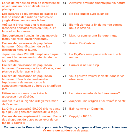
La vie de mer est en train de lentement se
64
Activisme environnemental pour la nature.
noyer dans un océan d'ordures en
plastique.
Des milliards de roulements de papier de
65
Ne pas jongler avec la jungle.
toilette cause des millions d'arbres de
jungle d'être coupés vers le bas.
Arrêtez le braconnage et le massacre
66
Bientôt viendra la fin du monde comme
d'espèces animales rares en Afrique, en
nous le savons.
Inde et en Indonésie..
Surpeuplement humain : le plus mauvais
67
Marcher comme une Bergeronnette.
facteur de force environnemental.
Causes de croissance de population
68
Arrêter BioPiraterie.
humaine : Désertification, de ce fait
diminution Flora et faune.
Japon meurtres 23.000 dauphins chaque
69
Un CityPark n'est pas identique que la
année à la consommation de viande par
nature.
les humains.
Causes de croissance de population
70
Sauver la nature s.v.p..
humaine : Beaucoup de trafic d'avion, ainsi
plus de pollution par le bruit.
Causes de croissance de population
71
Vous pouvez trouver la vérité dans la vie
humaine : Remplir de combustible
elle-même.
l'épuisement de ressource ou la
combustion nucléaire du bois de chauffage
rare.
Utiliser les condoms pour éviter la
72
La nature est-elle de la futur-preuve?
grossesse non désirée.
«Chérir l'avenir» signifie «Réglementation
73
J'ai perdu ma religion et ai trouvé la vérité.
de l'avenir».
La Chine a assassiné 50.000 chiens parce
74
Bain comme un Dauphin.
que peu de gens sont mortes de la rage.
Causes de surpeuplement humaine : Fonte
75
Copyright RGES.
des chapeaux de glace et se lever de ce
fait de Sealevels.
Commencez la Présentation pour voir les Slogans, en groupe d' Images et Animations.
Va en retour au dessus de page.