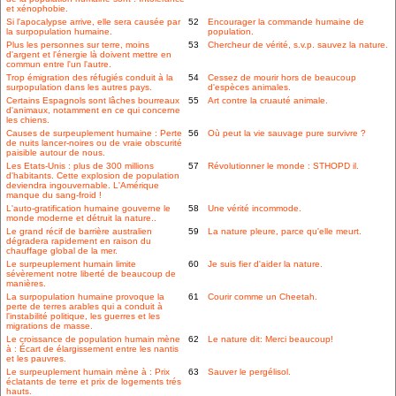
et xénophobie.
Si l'apocalypse arrive, elle sera causée par
52
Encourager la commande humaine de
la surpopulation humaine.
population.
Plus les personnes sur terre, moins
53
Chercheur de vérité, s.v.p. sauvez la nature.
d'argent et l'énergie là doivent mettre en
commun entre l'un l'autre.
Trop émigration des réfugiés conduit à la
54
Cessez de mourir hors de beaucoup
surpopulation dans les autres pays.
d'espèces animales.
Certains Espagnols sont lâches bourreaux
55
Art contre la cruauté animale.
d'animaux, notamment en ce qui concerne
les chiens.
Causes de surpeuplement humaine : Perte
56
Où peut la vie sauvage pure survivre ?
de nuits lancer-noires ou de vraie obscurité
paisible autour de nous.
Les Etats-Unis : plus de 300 millions
57
Révolutionner le monde : STHOPD il.
d'habitants. Cette explosion de population
deviendra ingouvernable. L'Amérique
manque du sang-froid !
L'auto-gratification humaine gouverne le
58
Une vérité incommode.
monde moderne et détruit la nature..
Le grand récif de barrière australien
59
La nature pleure, parce qu'elle meurt.
dégradera rapidement en raison du
chauffage global de la mer.
Le surpeuplement humain limite
60
Je suis fier d'aider la nature.
sévèrement notre liberté de beaucoup de
manières.
La surpopulation humaine provoque la
61
Courir comme un Cheetah.
perte de terres arables qui a conduit à
l'instabilité politique, les guerres et les
migrations de masse.
Le croissance de population humain mène
62
Le nature dit: Merci beaucoup!
à : Écart de élargissement entre les nantis
et les pauvres.
Le surpeuplement humain mène à : Prix
63
Sauver le pergélisol.
éclatants de terre et prix de logements trés
hauts.