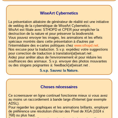
WiseArt Cybernetics
La présentation aléatoire de générateur de réalité est une initiative
de weblog de la cybernétique de WiseArt Cybernetics.
WisArt est filiale avec STHOPD et CPER pour empêcher la
destruction de la nature et pour préserver la biodiversité.
Vous pouvez envoyer les images, les animations et les effets
spéciaux montrés dans cette présentation à d'autres par
l'intermédiaire des e-cartes politiques chez
www.sthopd.net
.
Nos excuse pour la traduction. S.v.p. expédiez votre suggestions
pour correction de traduction à translation[at]wisart.net .
Aidez pour arrêter abus de l'environnement et pour réduire les
souffrances des animaux. S.v.p. envoyer des photos mouvantes
ou des slogans poignantes à: feedback[at]wisart.net .
S.v.p. Sauvez la Nature.
Choses nécessaires
Ce screensaver en ligne continuel fonctionne mieux si vous avez
au moins un raccordement à bande large d'Internet (par exemple
ADSL).
Pour regarder les graphiques et les animations brillants, employer
de préférence une résolution d'écran des Pixel de XGA (1024 x
768) ou plus haut.