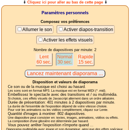
⇓
Cliquez ici pour aller au bas de cette page
⇓
Paramètres personnels
Composez vos préférences
Allumer le son
Activer diapos-transition
Activer les effets visuels
Nombre de diapositives par minute: 2
Lent
Normal
Rapide
60 sec.
30 sec.
15 sec.
Disposition et valeurs de diaporama
Ce son ou de la musique est choisi au hasard.
Les sons sont en format MP3. La musique est en format MIDI (* .mid).
Embellissez le spectacle avec des transitions et / ou multimédia.
Si choisis, ces effets visuels de Javascript alternent dans un ordre aléatoire.
Durée de présentation:
401
minutes à 2
diapositives
par minute.
La durée de l'ensemble de l'exposition dépend de votre vitesse choisie.
Pour voir les animations ou les vidéos complètement, cliquez sur Lente.
Quantité d'images à montrer:
802
diapositives.
Une diapositive peut consister en: textes, images, animations, vidéos ou effets.
La composition d'une glissière est déterminée par hasard.
Vous pouvez arrêter l'exposition n'importe quand ...
Diaporama multimédia avec image et son dynamique, ainsi que des effets spéciaux,