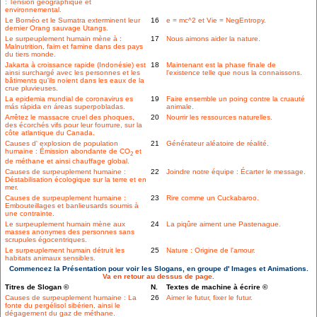
: Tension géographique et
environnemental.
Le Bornéo et le Sumatra exterminent leur
16
e = mc^2 et Vie = NegEntropy.
dernier Orang sauvage Utangs.
Le surpeuplement humain mène à :
17
Nous aimons aider la nature.
Malnutrition, faim et famine dans des pays
du tiers monde.
Jakarta à croissance rapide (Indonésie) est
18
Maintenant est la phase finale de
ainsi surchargé avec les personnes et les
l'existence telle que nous la connaissons.
bâtiments qu'ils noient dans les eaux de la
crue pluvieuses.
La epidemia mundial de coronavirus es
19
Faire ensemble un poing contre la cruauté
más rápida en áreas superpobladas.
animale.
Arrêtez le massacre cruel des phoques,
20
Nourrir les ressources naturelles.
des écorchés vifs pour leur fourrure, sur la
côte atlantique du Canada.
Causes d' explosion de population
21
Générateur aléatoire de réalité.
humaine : Émission abondante de CO
et
2
de méthane et ainsi chauffage global.
Causes de surpeuplement humaine :
22
Joindre notre équipe : Écarter le message.
Déstabilisation écologique sur la terre et en
mer.
Causes de surpeuplement humaine :
23
Rire comme un Cuckabaroo.
Embouteillages et banlieusards soumis à
une contrainte.
Le surpeuplement humain mène aux
24
La piqûre aiment une Pastenague.
masses anonymes des personnes sans
scrupules égocentriques.
Le surpeuplement humain détruit les
25
Nature : Origine de l'amour.
habitats animaux sensibles.
Commencez la Présentation pour voir les Slogans, en groupe d' Images et Animations.
Va en retour au dessus de page.
Titres de Slogan ©
N.
Textes de machine à écrire ©
Causes de surpeuplement humaine : La
26
Aimer le futur, fixer le futur.
fonte du pergélisol sibérien, ainsi le
dégagement du gaz de méthane.