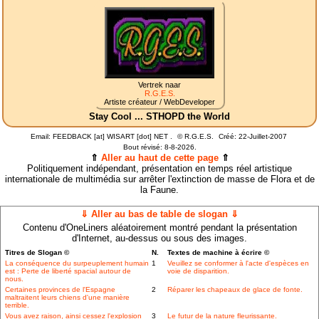
Vertrek naar
R.G.E.S.
Artiste créateur / WebDeveloper
Stay Cool ... STHOPD the World
Email: FEEDBACK [at] WISART [dot] NET .
©
R.G.E.S.
Créé: 22-Juillet-2007
Bout révisé:
8-8-2026.
⇑
Aller au haut de cette page
⇑
Politiquement indépendant, présentation en temps réel artistique
internationale de multimédia sur arrêter l'extinction de masse de Flora et de
la Faune.
⇓ Aller au bas de table de slogan ⇓
Contenu d'OneLiners aléatoirement montré pendant la présentation
d'Internet, au-dessus ou sous des images.
Titres de Slogan ©
N.
Textes de machine à écrire ©
La conséquence du surpeuplement humain
1
Veuillez se conformer à l'acte d'espèces en
est : Perte de liberté spacial autour de
voie de disparition.
nous.
Certaines provinces de l'Espagne
2
Réparer les chapeaux de glace de fonte.
maltraitent leurs chiens d'une manière
terrible.
Vous avez raison, ainsi cessez l'explosion
3
Le futur de la nature fleurissante.