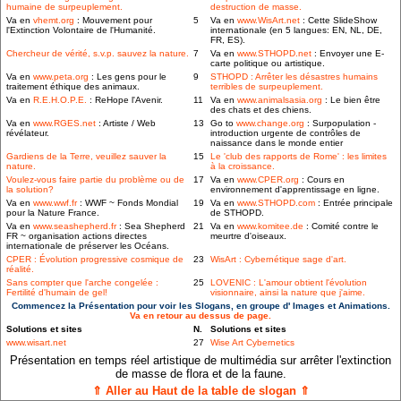
humaine de surpeuplement.
destruction de masse.
Va en
vhemt.org
: Mouvement pour
5
Va en
www.WisArt.net
: Cette SlideShow
l'Extinction Volontaire de l'Humanité.
internationale (en 5 langues: EN, NL, DE,
FR, ES).
Chercheur de vérité, s.v.p. sauvez la nature.
7
Va en
www.STHOPD.net
: Envoyer une E-
carte politique ou artistique.
Va en
www.peta.org
: Les gens pour le
9
STHOPD : Arrêter les désastres humains
traitement éthique des animaux.
terribles de surpeuplement.
Va en
R.E.H.O.P.E.
: ReHope l'Avenir.
11
Va en
www.animalsasia.org
: Le bien être
des chats et des chiens.
Va en
www.RGES.net
: Artiste / Web
13
Go to
www.change.org
: Surpopulation -
révélateur.
introduction urgente de contrôles de
naissance dans le monde entier
Gardiens de la Terre, veuillez sauver la
15
Le 'club des rapports de Rome' : les limites
nature.
à la croissance.
Voulez-vous faire partie du problème ou de
17
Va en
www.CPER.org
: Cours en
la solution?
environnement d'apprentissage en ligne.
Va en
www.wwf.fr
: WWF ~ Fonds Mondial
19
Va en
www.STHOPD.com
: Entrée principale
pour la Nature France.
de STHOPD.
Va en
www.seashepherd.fr
: Sea Shepherd
21
Va en
www.komitee.de
: Comité contre le
FR ~ organisation actions directes
meurtre d'oiseaux.
internationale de préserver les Océans.
CPER : Évolution progressive cosmique de
23
WisArt : Cybernétique sage d'art.
réalité.
Sans compter que l'arche congelée :
25
LOVENIC : L'amour obtient l'évolution
Fertilité d'humain de gel!
visionnaire, ainsi la nature que j'aime.
Commencez la Présentation pour voir les Slogans, en groupe d' Images et Animations.
Va en retour au dessus de page.
Solutions et sites
N.
Solutions et sites
www.wisart.net
27
Wise Art Cybernetics
Présentation en temps réel artistique de multimédia sur arrêter l'extinction
de masse de flora et de la faune.
⇑ Aller au Haut de la table de slogan ⇑