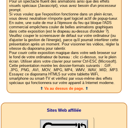
Pour un spectacle fluent des animations ainsi que des effets
visuels spéciaux (Javascript), vous avez besoin d'un processeur
prompt.
Si vous voulez que l'exposition fonctionne dans un plein écran,
vous devez neutraliser n'importe quel logiciel actif de popup-tueur.
En outre, une suite de mur à l'épreuve du feu qui bloque l'ADS
commercial empêchera couler de belles animations graphiques
dans cette exposition (est le drapeau au-dessus d'onduler ?).
Veuillez couper le screensaver de défaut sur votre ordinateur (ou
d'ajuster la gestion de l'énergie), parce qu'il pourrait interférer cette
présentation après un moment. Pour visionner les vidéos, régler la
vitesse du diaporama pour ralentir.
Pour courir cette exposition magique dans votre web browser sur
le fond de votre ordinateur de bureau : clic ci-dessus, sur le plein
écran. Utiliser alors votre clavier pour serrer Ctrl-ESC (Microsoft).
Cette présentation montre les dossier-formats suivants : .GIF,
.JPG, .PNG, .AVI, .MOV, .MPG, MP4, .WMV, .WAV, .MID, .MP3.
Essayez ce diaporama HTML5 sur votre tablette WiFi,
smartphone ou smart-TV et vérifiez par vous-même des effets
spéciaux qui fonctionnera sur votre appareil à Internet moderne.
⇑
Va au dessus de page.
⇑
Sites Web affiliée