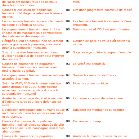
de l'accident malheureux des animaux
mort.
dans les zones rurales.
Causes d' explosion de population
88
Évolution progressive cosmique de réalité.
humaine : Habillage de rebut sur la terre et
en mer.
Le narcissisme humain règne sur le monde
89
Les humains forment le cerveau de Dieu
moderne et détruit la nature..
immanent.
Le surpeuplement humain mène à : Une
90
Nature is part of YOU are part of nature.
chasse et un massacre plus commerciaux
des baleines et des dauphins.
Réfugiés fuient en bateau, non seulement
91
Gardien de paix, s'il vous plaît sauver la
pour la guerre ou la pauvreté, mais aussi
nature.
pour la surpopulation humaine.
S.v.p. considérer l'environnement avant
92
S.v.p. essayez d'être épargner d'énergie.
d'utiliser beaucoup de papier pour imprimer
dès votre PC.
Causes de croissance de population
93
La vérité est dehors là . . .
humaine : Bio-industrie intensive, ainsi
misère inutile de bétail.
Le surpeuplement humain commercial nous
94
Sauver les mers de souffrance.
accroîtra à la mort.
Selon le WWF, 60% de la faune sauvage
95
Mouche comme un Aigle.
aurait disparu d'ici 2020. Cette sixième
extinction de masse rapide est due à la
surpopulation humaine!
Arrêtez le braconnage illégal et le meurtre
96
La nature a besoin de votre amour.
d'éléphants rares pour leurs défenses en
ivoire.
L'explosion démographique humaine cause
97
Surveiller les montagnes puissantes.
un holocauste parmi les espèces animales
et de plantes.
Causes d' explosion de population
98
Cri comme un Loup.
humaine : animalhomes surchargés de ville
avec les animaux de compagnie misérables
abandonnés.
Causes de croissance de population
99
Améliorer le monde : Sauver la nature.