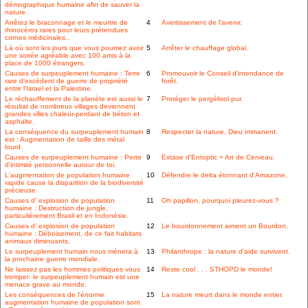
démographique humaine afin de sauver la
nature.
Arrêtez le braconnage et le meurtre de
4
Avertissement de l'avenir.
rhinocéros rares pour leurs prétendues
cornes médicinales..
Là où sont les jours que vous pourriez avoir
5
Arrêter le chauffage global.
une soirée agréable avec 100 amis à la
place de 1000 étrangers.
Causes de surpeuplement humaine : Terre
6
Promouvoir le Conseil d'intendance de
rare d'excédent de guerre de propriété
forêt.
entre l'Israel et la Palestine.
Le réchauffement de la planète est aussi le
7
Protéger le pergélisol pur.
résultat de nombreux villages deviennent
grandes villes chaleur-perdant de béton et
asphalte.
La conséquence du surpeuplement humain
8
Respecter la nature, Dieu immanent.
est : Augmentation de taille des métal
lourd.
Causes de surpeuplement humaine : Perte
9
Extase d'Entoptic = Art de Cerveau.
d'intimité personnelle autour de toi.
L'augmentation de population humaine
10
Défendre le delta étonnant d'Amazone.
rapide cause la disparition de la biodiversité
précieuse.
Causes d' explosion de population
11
Oh papillon, pourquoi pleurez-vous ?
humaine : Destruction de jungle,
particulièrement Brasil et en Indonésie.
Causes d' explosion de population
12
Le bourdonnement aiment un Bourdon.
humaine : Déboisement, de ce fait habitats
animaux diminuants.
Le surpeuplement humain nous mènera à
13
Philanthrope : la nature d'aide survivent.
la prochaine guerre mondiale.
Ne laissez pas les hommes politiques vous
14
Reste cool . . . STHOPD le monde!
tromper: le surpeuplement humain est une
menace grave au monde.
Les conséquences de l'énorme
15
La nature meurt dans le monde entier.
augmentation humaine de population sont