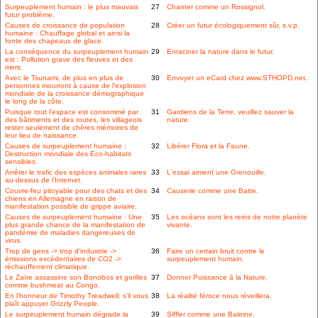
Surpeuplement humain : le plus mauvais
27
Chanter comme un Rossignol.
futur problème.
Causes de croissance de population
28
Créer un futur écologiquement sûr, s.v.p.
humaine : Chauffage global et ainsi la
fonte des chapeaux de glace.
La conséquence du surpeuplement humain
29
Enraciner la nature dans le futur.
est : Pollution grave des fleuves et des
mers.
Avec le Tsunami, de plus en plus de
30
Envoyer un eCard chez www.STHOPD.net.
personnes mourront à cause de l'explosion
mondiale de la croissance démographique
le long de la côte.
Puisque tout l'espace est consommé par
31
Gardiens de la Terre, veuillez sauver la
des bâtiments et des routes, les villageois
nature.
rester seulement de chères mémoires de
leur lieu de naissance.
Causes de surpeuplement humaine :
32
Libérer Flora et la Faune.
Destruction mondiale des Eco-habitats
sensibles.
Arrêter le trafic des espèces animales rares
33
L'essai aiment une Grenouille.
au-dessus de l'Internet.
Couvre-feu pitoyable pour des chats et des
34
Causerie comme une Batte.
chiens en Allemagne en raison de
manifestation possible de grippe aviaire.
Causes de surpeuplement humaine : Une
35
Les océans sont les reins de notre planète
plus grande chance de la manifestation de
vivante.
pandémie de maladies dangereuses de
virus.
Trop de gens -> trop d'industrie ->
36
Faire un certain bruit contre le
émissions excédentaires de CO2 ->
surpeuplement humain.
réchauffement climatique.
Le Zaïre assassine son Bonobos et gorilles
37
Donner Puissance à la Nature.
comme bushmeat au Congo.
En l'honneur de Timothy Treadwell: s'il vous
38
La réalité féroce nous réveillera.
plaît appuyer Grizzly People.
Le surpeuplement humain dégrade la
39
Siffler comme une Baleine.