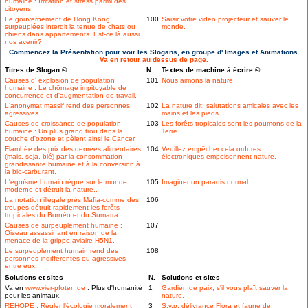
humaine : Irritation et stress parmi des
citoyens.
Le gouvernement de Hong Kong
100
Saisir votre video projecteur et sauver le
surpeuplées interdit la tenue de chats ou
monde.
chiens dans appartements. Est-ce là aussi
nos avenir?
Commencez la Présentation pour voir les Slogans, en groupe d' Images et Animations.
Va en retour au dessus de page.
Titres de Slogan ©
N.
Textes de machine à écrire ©
Causes d' explosion de population
101
Nous aimons la nature.
humaine : Le chômage impitoyable de
concurrence et d'augmentation de travail.
L'anonymat massif rend des personnes
102
La nature dit: salutations amicales avec les
agressives.
mains et les pieds.
Causes de croissance de population
103
Les forêts tropicales sont les poumons de la
humaine : Un plus grand trou dans la
Terre.
couche d'ozone et pèlent ainsi le Cancer.
Flambée des prix des denrées alimentaires
104
Veuillez empêcher cela ordures
(mais, soja, blé) par la consommation
électroniques empoisonnent nature.
grandissante humaine et à la conversion à
la bio-carburant.
L'égoïsme humain règne sur le monde
105
Imaginer un paradis normal.
moderne et détruit la nature..
La notation illégale près Mafia-comme des
106
troupes détruit rapidement les forêts
tropicales du Bornéo et du Sumatra.
Causes de surpeuplement humaine :
107
Oiseau assassinant en raison de la
menace de la grippe aviaire H5N1.
Le surpeuplement humain rend des
108
personnes indifférentes ou agressives
entre eux.
Solutions et sites
N.
Solutions et sites
Va en
www.vier-pfoten.de
: Plus d'humanité
1
Gardien de paix, s'il vous plaît sauver la
pour les animaux.
nature.
REHOPE : Régler l'écologie moralement
3
S.v.p. délivrance Flora et faune de