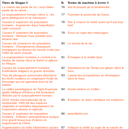
Titres de Slogan ©
N.
Textes de machine à écrire ©
La nature fait partie de toi / vous faites
76
Voir la beauté de la biodiversité.
partie de la nature.
Le surpeuplement humain mène à : les
77
Favoriser le protocole de Kyoto.
gens distinguant et se menaçant.
Causes d' explosion de population
78
Dire à chacun la vérité avant qu'il soit trop
humaine : Augmenter dans l'airpollution
tard.
trafic-connexe.
Causes d' explosion de population
79
Souci au sujet des marécages.
humaine : Nettoyer l'eau potable pour
devenir rare.
Causes de croissance de population
80
Le secret de la vie.
humaine : Changements climatiques
énergiques au-dessus du monde entier par
l'effet de serre chaude.
La surpopulation humaine a conduit à la
81
Échapper à la réalité dure.
famine de masse dans le Sahel et ailleurs
en Afrique.
Causes de surpeuplement humaine :
82
Subsistances de Temps sur glisser dans le
Extrémisme religieux et guerre terroriste.
futur.
Trop de plongeurs autonomes détruisent
83
Laisser les écosystèmes se développer
les récifs coraliens en employant l'huile de
dans le futur.
bronzage qui est agressive pour la vie
marine.
La vallée paradisiaque de Tigris-Euphrate
84
Humm aiment un Colibri.
(jardin biblique d'Éden) a été lentement
détruite par le surpeuplement humain.
2010: Année internationale de la
85
Évolution: la vision véridique sur existence.
biodiversité. ONU dit des espèces
végétales et animales disparaissent de
l'expansion urbaine et agricole.
Causes d' explosion de population
86
www.WisArt.net.
humaine : Pollution atmosphérique toxique
d'un grand beaucoup d'usines en
augmentant la Chine.
Augmentation du trafic hâtivement causes
87
Indiquer la vérité au sujet de la nature de