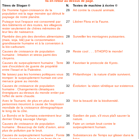
Va en retour au dessus de page.
Titres de Slogan ©
N.
Textes de machine à écrire ©
De l'homme hyper-croissance de la
26
Art contre la cruauté animale.
population est la rage monstre qui détruit le
paysage de notre planète.
Puisque tout l'espace est consommé par
27
Libérer Flora et la Faune.
des bâtiments et des routes, les villageois
rester seulement de chères mémoires de
leur lieu de naissance.
Flambée des prix des denrées alimentaires
28
Surveiller les montagnes puissantes.
(mais, soja, blé) par la consommation
grandissante humaine et à la conversion à
la bio-carburant.
Causes de croissance de population
29
Reste cool . . . STHOPD le monde!
humaine : Irritation et stress parmi des
citoyens.
Causes de surpeuplement humaine : Terre
30
Favoriser le protocole de Kyoto.
rare d'excédent de guerre de propriété
entre l'Israel et la Palestine.
Ne laissez pas les hommes politiques vous
31
Philanthrope : la nature d'aide survivent.
tromper: le surpeuplement humain est une
menace grave au monde.
Causes de croissance de population
32
Évolution: la vision véridique sur existence.
humaine : Changements climatiques
énergiques au-dessus du monde entier par
l'effet de serre chaude.
Avec le Tsunami, de plus en plus de
33
Voir la beauté de la biodiversité.
personnes mourront à cause de l'explosion
mondiale de la croissance démographique
le long de la côte.
Le Bornéo et le Sumatra exterminent leur
34
Gardien de paix, s'il vous plaît sauver la
dernier Orang sauvage Utangs.
nature.
Causes de croissance de population
35
Faire un certain bruit contre le
humaine : Beaucoup de trafic d'avion, ainsi
surpeuplement humain.
plus de pollution par le bruit.
Causes de surpeuplement humaine : Fonte
36
Subsistances de Temps sur glisser dans le
des chapeaux de glace et se lever de ce
futur.