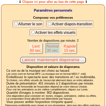
⇓
Cliquez ici pour aller au bas de cette page
⇓
Paramètres personnels
Composez vos préférences
Allumer le son
Activer diapos-transition
Activer les effets visuels
Nombre de diapositives par minute: 2
Lent
Normal
Rapide
60 sec.
30 sec.
15 sec.
Disposition et valeurs de diaporama
Ce son ou de la musique est choisi au hasard.
Les sons sont en format MP3. La musique est en format MIDI (* .mid).
Embellissez le spectacle avec des transitions et / ou multimédia.
Si choisis, ces effets visuels de Javascript alternent dans un ordre aléatoire.
Durée de présentation:
401
minutes à 2
diapositives
par minute.
La durée de l'ensemble de l'exposition dépend de votre vitesse choisie.
Pour voir les animations ou les vidéos complètement, cliquez sur Lente.
Quantité d'images à montrer:
802
diapositives.
Une diapositive peut consister en: textes, images, animations, vidéos ou effets.
La composition d'une glissière est déterminée par hasard.
Vous pouvez arrêter l'exposition n'importe quand ...
Diaporama multimédia avec image et son dynamique, ainsi que des effets spéciaux,