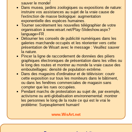
sauver le monde!
Dans musea, jardins zoologiques ou expositions de nature:
instruire vos assistances au sujet de la vraie cause de
l'extinction de masse biologique: augmentation
exponentielle des espèces humaines.
Tourner secrètement les nouvelles télégraphier de votre
organisation à www.wisart.net/Play-Slideshow.aspx?
language=FR .
Détourner les conseils de publicité numériques dans les
galeries marchande occupés et les réorienter vers cette
présentation de Wisart avec le message : Veuillez sauver
la nature.
Pincer la ligne de raccordement de données des piliers
graphiques électroniques de présentation dans les villes ou
le long des routes et montrer au monde la vraie cause des
embouteillages: densité de population extrême.
Dans des magasins d'ordinateur et de télévision: courir
cette exposition sur tous les moniteurs dans le bâtiment,
ou dans les fenêtres commerciales de magasin sans
compter que les rues occupées.
Pendant marchs de protestation au sujet de, par exemple,
activisme ou anti-globalisation environnemental: montrer
les personnes le long de la route ce qui est le vrai le
problème: Surpeuplement humain!
www.WisArt.net