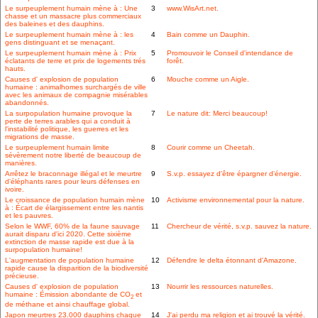
Le surpeuplement humain mène à : Une
3
www.WisArt.net.
chasse et un massacre plus commerciaux
des baleines et des dauphins.
Le surpeuplement humain mène à : les
4
Bain comme un Dauphin.
gens distinguant et se menaçant.
Le surpeuplement humain mène à : Prix
5
Promouvoir le Conseil d'intendance de
éclatants de terre et prix de logements trés
forêt.
hauts.
Causes d' explosion de population
6
Mouche comme un Aigle.
humaine : animalhomes surchargés de ville
avec les animaux de compagnie misérables
abandonnés.
La surpopulation humaine provoque la
7
Le nature dit: Merci beaucoup!
perte de terres arables qui a conduit à
l'instabilité politique, les guerres et les
migrations de masse.
Le surpeuplement humain limite
8
Courir comme un Cheetah.
sévèrement notre liberté de beaucoup de
manières.
Arrêtez le braconnage illégal et le meurtre
9
S.v.p. essayez d'être épargner d'énergie.
d'éléphants rares pour leurs défenses en
ivoire.
Le croissance de population humain mène
10
Activisme environnemental pour la nature.
à : Écart de élargissement entre les nantis
et les pauvres.
Selon le WWF, 60% de la faune sauvage
11
Chercheur de vérité, s.v.p. sauvez la nature.
aurait disparu d'ici 2020. Cette sixième
extinction de masse rapide est due à la
surpopulation humaine!
L'augmentation de population humaine
12
Défendre le delta étonnant d'Amazone.
rapide cause la disparition de la biodiversité
précieuse.
Causes d' explosion de population
13
Nourrir les ressources naturelles.
humaine : Émission abondante de CO
et
2
de méthane et ainsi chauffage global.
Japon meurtres 23.000 dauphins chaque
14
J'ai perdu ma religion et ai trouvé la vérité.