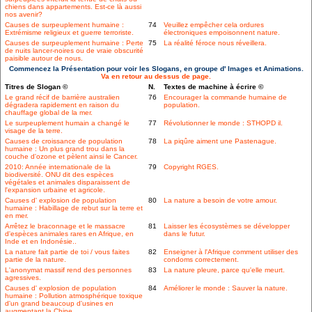
chiens dans appartements. Est-ce là aussi
nos avenir?
Causes de surpeuplement humaine :
74
Veuillez empêcher cela ordures
Extrémisme religieux et guerre terroriste.
électroniques empoisonnent nature.
Causes de surpeuplement humaine : Perte
75
La réalité féroce nous réveillera.
de nuits lancer-noires ou de vraie obscurité
paisible autour de nous.
Commencez la Présentation pour voir les Slogans, en groupe d' Images et Animations.
Va en retour au dessus de page.
Titres de Slogan ©
N.
Textes de machine à écrire ©
Le grand récif de barrière australien
76
Encourager la commande humaine de
dégradera rapidement en raison du
population.
chauffage global de la mer.
Le surpeuplement humain a changé le
77
Révolutionner le monde : STHOPD il.
visage de la terre.
Causes de croissance de population
78
La piqûre aiment une Pastenague.
humaine : Un plus grand trou dans la
couche d'ozone et pèlent ainsi le Cancer.
2010: Année internationale de la
79
Copyright RGES.
biodiversité. ONU dit des espèces
végétales et animales disparaissent de
l'expansion urbaine et agricole.
Causes d' explosion de population
80
La nature a besoin de votre amour.
humaine : Habillage de rebut sur la terre et
en mer.
Arrêtez le braconnage et le massacre
81
Laisser les écosystèmes se développer
d'espèces animales rares en Afrique, en
dans le futur.
Inde et en Indonésie..
La nature fait partie de toi / vous faites
82
Enseigner à l'Afrique comment utiliser des
partie de la nature.
condoms correctement.
L'anonymat massif rend des personnes
83
La nature pleure, parce qu'elle meurt.
agressives.
Causes d' explosion de population
84
Améliorer le monde : Sauver la nature.
humaine : Pollution atmosphérique toxique
d'un grand beaucoup d'usines en
augmentant la Chine.