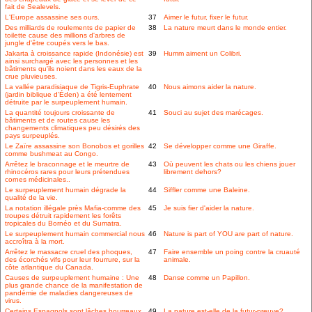
fait de Sealevels.
L'Europe assassine ses ours.
37
Aimer le futur, fixer le futur.
Des milliards de roulements de papier de
38
La nature meurt dans le monde entier.
toilette cause des millions d'arbres de
jungle d'être coupés vers le bas.
Jakarta à croissance rapide (Indonésie) est
39
Humm aiment un Colibri.
ainsi surchargé avec les personnes et les
bâtiments qu'ils noient dans les eaux de la
crue pluvieuses.
La vallée paradisiaque de Tigris-Euphrate
40
Nous aimons aider la nature.
(jardin biblique d'Éden) a été lentement
détruite par le surpeuplement humain.
La quantité toujours croissante de
41
Souci au sujet des marécages.
bâtiments et de routes cause les
changements climatiques peu désirés des
pays surpeuplés.
Le Zaïre assassine son Bonobos et gorilles
42
Se développer comme une Giraffe.
comme bushmeat au Congo.
Arrêtez le braconnage et le meurtre de
43
Où peuvent les chats ou les chiens jouer
rhinocéros rares pour leurs prétendues
librement dehors?
cornes médicinales..
Le surpeuplement humain dégrade la
44
Siffler comme une Baleine.
qualité de la vie.
La notation illégale près Mafia-comme des
45
Je suis fier d'aider la nature.
troupes détruit rapidement les forêts
tropicales du Bornéo et du Sumatra.
Le surpeuplement humain commercial nous
46
Nature is part of YOU are part of nature.
accroîtra à la mort.
Arrêtez le massacre cruel des phoques,
47
Faire ensemble un poing contre la cruauté
des écorchés vifs pour leur fourrure, sur la
animale.
côte atlantique du Canada.
Causes de surpeuplement humaine : Une
48
Danse comme un Papillon.
plus grande chance de la manifestation de
pandémie de maladies dangereuses de
virus.
Certains Espagnols sont lâches bourreaux
49
La nature est-elle de la futur-preuve?