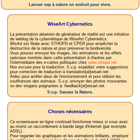
Laisser svp à nature un endroit pour vivre.
WiseArt Cybernetics
La présentation aléatoire de générateur de réalité est une initiative
de weblog de la cybernétique de WiseArt Cybernetics.
WisArt est filiale avec STHOPD et CPER pour empêcher la
destruction de la nature et pour préserver la biodiversité.
Vous pouvez envoyer les images, les animations et les effets
spéciaux montrés dans cette présentation à d'autres par
l'intermédiaire des e-cartes politiques chez
www.sthopd.net
.
Nos excuse pour la traduction. S.v.p. expédiez votre suggestions
pour correction de traduction à translation[at]wisart.net .
Aidez pour arrêter abus de l'environnement et pour réduire les
souffrances des animaux. S.v.p. envoyer des photos mouvantes
ou des slogans poignantes à: feedback[at]wisart.net .
S.v.p. Sauvez la Nature.
Choses nécessaires
Ce screensaver en ligne continuel fonctionne mieux si vous avez
au moins un raccordement à bande large d'Internet (par exemple
ADSL).
Pour regarder les graphiques et les animations brillants, employer