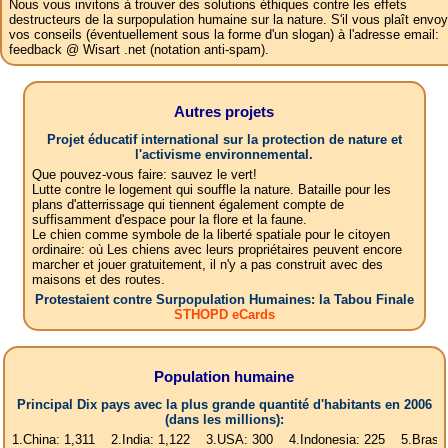
Nous vous invitons à trouver des solutions éthiques contre les effets
destructeurs de la surpopulation humaine sur la nature. S'il vous plaît envoy
vos conseils (éventuellement sous la forme d'un slogan) à l'adresse email:
feedback @ Wisart .net (notation anti-spam).
Autres projets
Projet éducatif international sur la protection de nature et
l'activisme environnemental.
Que pouvez-vous faire: sauvez le vert!
Lutte contre le logement qui souffle la nature. Bataille pour les
plans d'atterrissage qui tiennent également compte de
suffisamment d'espace pour la flore et la faune.
Le chien comme symbole de la liberté spatiale pour le citoyen
ordinaire: où Les chiens avec leurs propriétaires peuvent encore
marcher et jouer gratuitement, il n'y a pas construit avec des
maisons et des routes.
Protestaient contre Surpopulation Humaines: la Tabou Finale
STHOPD eCards
Population humaine
Principal Dix pays avec la plus grande quantité d'habitants en 2006
(dans les millions):
a: 1,311 2.India: 1,122 3.USA: 300 4.Indonesia: 225 5.Brasil: 187 6.P