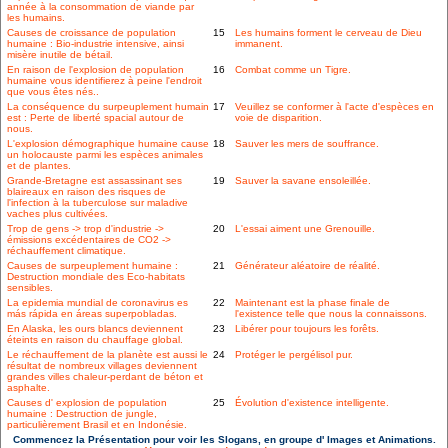
année à la consommation de viande par
les humains.
Causes de croissance de population
15
Les humains forment le cerveau de Dieu
humaine : Bio-industrie intensive, ainsi
immanent.
misère inutile de bétail.
En raison de l'explosion de population
16
Combat comme un Tigre.
humaine vous identifierez à peine l'endroit
que vous êtes nés..
La conséquence du surpeuplement humain
17
Veuillez se conformer à l'acte d'espèces en
est : Perte de liberté spacial autour de
voie de disparition.
nous.
L'explosion démographique humaine cause
18
Sauver les mers de souffrance.
un holocauste parmi les espèces animales
et de plantes.
Grande-Bretagne est assassinant ses
19
Sauver la savane ensoleillée.
blaireaux en raison des risques de
l'infection à la tuberculose sur maladive
vaches plus cultivées.
Trop de gens -> trop d'industrie ->
20
L'essai aiment une Grenouille.
émissions excédentaires de CO2 ->
réchauffement climatique.
Causes de surpeuplement humaine :
21
Générateur aléatoire de réalité.
Destruction mondiale des Eco-habitats
sensibles.
La epidemia mundial de coronavirus es
22
Maintenant est la phase finale de
más rápida en áreas superpobladas.
l'existence telle que nous la connaissons.
En Alaska, les ours blancs deviennent
23
Libérer pour toujours les forêts.
éteints en raison du chauffage global.
Le réchauffement de la planète est aussi le
24
Protéger le pergélisol pur.
résultat de nombreux villages deviennent
grandes villes chaleur-perdant de béton et
asphalte.
Causes d' explosion de population
25
Évolution d'existence intelligente.
humaine : Destruction de jungle,
particulièrement Brasil et en Indonésie.
Commencez la Présentation pour voir les Slogans, en groupe d' Images et Animations.