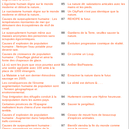
L'égoïsme humain règne sur le monde
85
La nature dit: salutations amicales avec les
moderne et détruit la nature..
mains et les pieds.
Le narcissisme humain règne sur le monde
86
Un CityPark n'est pas identique que la
moderne et détruit la nature..
nature.
Causes de surpeuplement humaine : Les
87
REHOPE le futur.
températures montantes de mer qui
détruisent des écosystèmes de récif de
corail.
Le surpeuplement humain mène aux
88
Gardiens de la Terre, veuillez sauver la
masses anonymes des personnes sans
nature.
scrupules égocentriques.
Causes d' explosion de population
89
Évolution progressive cosmique de réalité.
humaine : Nettoyer l'eau potable pour
devenir rare.
Causes de croissance de population
90
Cri comme un Loup.
humaine : Chauffage global et ainsi la
fonte des chapeaux de glace.
Là où sont les jours que vous pourriez avoir
91
Arrêter BioPiraterie.
une soirée agréable avec 100 amis à la
place de 1000 étrangers.
La Malaisie a tué son dernier rhinocéros
92
Enraciner la nature dans le futur.
sauvage en 2005.
Les conséquences de l'énorme
93
La vérité est dehors là . . .
augmentation humaine de population sont
: Tension géographique et
environnemental.
Trop émigration des réfugiés conduit à la
94
Hurlement comme une Hyène heureuse.
surpopulation dans les autres pays.
Certaines provinces de l'Espagne
95
Sauver le pergélisol.
maltraitent leurs chiens d'une manière
terrible.
Causes d' explosion de population
96
Cessez de mourir hors de beaucoup
humaine : Augmenter dans l'airpollution
d'espèces animales.
trafic-connexe.
Causes de surpeuplement humaine :
97
Bientôt viendra la fin du monde comme
Oiseau assassinant en raison de la
nous le savons.