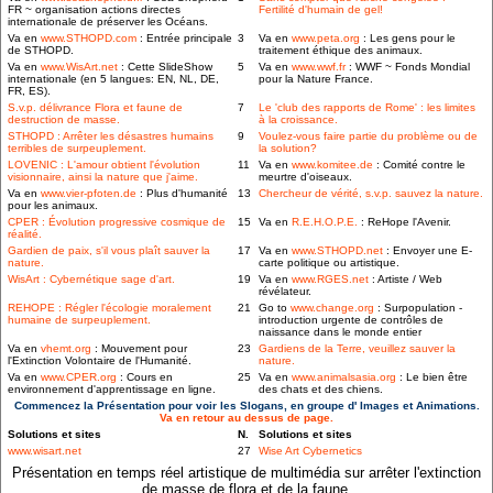
FR ~ organisation actions directes
Fertilité d'humain de gel!
internationale de préserver les Océans.
Va en
www.STHOPD.com
: Entrée principale
3
Va en
www.peta.org
: Les gens pour le
de STHOPD.
traitement éthique des animaux.
Va en
www.WisArt.net
: Cette SlideShow
5
Va en
www.wwf.fr
: WWF ~ Fonds Mondial
internationale (en 5 langues: EN, NL, DE,
pour la Nature France.
FR, ES).
S.v.p. délivrance Flora et faune de
7
Le 'club des rapports de Rome' : les limites
destruction de masse.
à la croissance.
STHOPD : Arrêter les désastres humains
9
Voulez-vous faire partie du problème ou de
terribles de surpeuplement.
la solution?
LOVENIC : L'amour obtient l'évolution
11
Va en
www.komitee.de
: Comité contre le
visionnaire, ainsi la nature que j'aime.
meurtre d'oiseaux.
Va en
www.vier-pfoten.de
: Plus d'humanité
13
Chercheur de vérité, s.v.p. sauvez la nature.
pour les animaux.
CPER : Évolution progressive cosmique de
15
Va en
R.E.H.O.P.E.
: ReHope l'Avenir.
réalité.
Gardien de paix, s'il vous plaît sauver la
17
Va en
www.STHOPD.net
: Envoyer une E-
nature.
carte politique ou artistique.
WisArt : Cybernétique sage d'art.
19
Va en
www.RGES.net
: Artiste / Web
révélateur.
REHOPE : Régler l'écologie moralement
21
Go to
www.change.org
: Surpopulation -
humaine de surpeuplement.
introduction urgente de contrôles de
naissance dans le monde entier
Va en
vhemt.org
: Mouvement pour
23
Gardiens de la Terre, veuillez sauver la
l'Extinction Volontaire de l'Humanité.
nature.
Va en
www.CPER.org
: Cours en
25
Va en
www.animalsasia.org
: Le bien être
environnement d'apprentissage en ligne.
des chats et des chiens.
Commencez la Présentation pour voir les Slogans, en groupe d' Images et Animations.
Va en retour au dessus de page.
Solutions et sites
N.
Solutions et sites
www.wisart.net
27
Wise Art Cybernetics
Présentation en temps réel artistique de multimédia sur arrêter l'extinction
de masse de flora et de la faune.