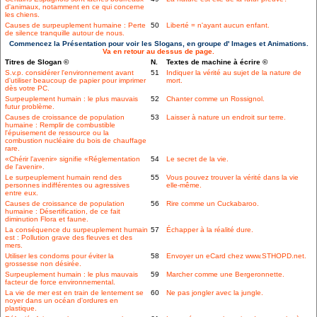
d'animaux, notamment en ce qui concerne
les chiens.
Causes de surpeuplement humaine : Perte
50
Liberté = n'ayant aucun enfant.
de silence tranquille autour de nous.
Commencez la Présentation pour voir les Slogans, en groupe d' Images et Animations.
Va en retour au dessus de page.
Titres de Slogan ©
N.
Textes de machine à écrire ©
S.v.p. considérer l'environnement avant
51
Indiquer la vérité au sujet de la nature de
d'utiliser beaucoup de papier pour imprimer
mort.
dès votre PC.
Surpeuplement humain : le plus mauvais
52
Chanter comme un Rossignol.
futur problème.
Causes de croissance de population
53
Laisser à nature un endroit sur terre.
humaine : Remplir de combustible
l'épuisement de ressource ou la
combustion nucléaire du bois de chauffage
rare.
«Chérir l'avenir» signifie «Réglementation
54
Le secret de la vie.
de l'avenir».
Le surpeuplement humain rend des
55
Vous pouvez trouver la vérité dans la vie
personnes indifférentes ou agressives
elle-même.
entre eux.
Causes de croissance de population
56
Rire comme un Cuckabaroo.
humaine : Désertification, de ce fait
diminution Flora et faune.
La conséquence du surpeuplement humain
57
Échapper à la réalité dure.
est : Pollution grave des fleuves et des
mers.
Utiliser les condoms pour éviter la
58
Envoyer un eCard chez www.STHOPD.net.
grossesse non désirée.
Surpeuplement humain : le plus mauvais
59
Marcher comme une Bergeronnette.
facteur de force environnemental.
La vie de mer est en train de lentement se
60
Ne pas jongler avec la jungle.
noyer dans un océan d'ordures en
plastique.