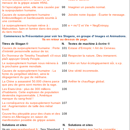
menace de la grippe aviaire H5N1.
Si l'apocalypse arrive, elle sera causée par
98
Imaginer un paradis normal.
la surpopulation humaine.
Causes de surpeuplement humaine :
99
Joindre notre équipe : Écarter le message.
Embouteillages et banlieusards soumis à
une contrainte.
Le surpeuplement humain mène à :
100
e = mc^2 et Vie = NegEntropy.
Malnutrition, faim et famine dans des pays
du tiers monde.
Commencez la Présentation pour voir les Slogans, en groupe d' Images et Animations.
Va en retour au dessus de page.
Titres de Slogan ©
N.
Textes de machine à écrire ©
Causes de surpeuplement humaine : Perte
101
Extase d'Entoptic = Art de Cerveau.
d'intimité personnelle autour de toi.
En l'honneur de Timothy Treadwell: s'il vous
102
Respecter la nature, Dieu immanent.
plaît appuyer Grizzly People.
Le surpeuplement humain nous mènera à
103
Créer un futur écologiquement sûr, s.v.p.
la prochaine guerre mondiale.
Causes de surpeuplement humaine : La
104
Une vérité incommode.
fonte du pergélisol sibérien, ainsi le
dégagement du gaz de méthane.
La Chine a assassiné 50.000 chiens parce
105
Arrêter le chauffage global.
que peu de gens sont mortes de la rage.
Les Etats-Unis : plus de 300 millions
106
d'habitants. Cette explosion de population
deviendra ingouvernable. L'Amérique
manque du sang-froid !
La conséquence du surpeuplement humain
107
est : Augmentation de taille des métal
lourd.
Couvre-feu pitoyable pour des chats et des
108
chiens en Allemagne en raison de
manifestation possible de grippe aviaire.
Solutions et sites
N.
Solutions et sites
Va en
www.seashepherd.fr
: Sea Shepherd
1
Sans compter que l'arche congelée :