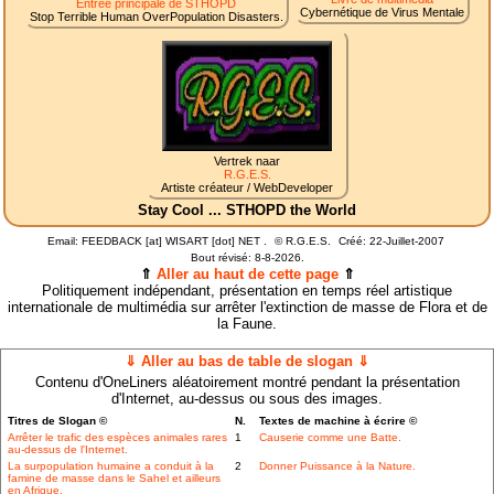
Entrée principale de STHOPD
Cybernétique de Virus Mentale
Stop Terrible Human OverPopulation Disasters.
Vertrek naar
R.G.E.S.
Artiste créateur / WebDeveloper
Stay Cool ... STHOPD the World
Email: FEEDBACK [at] WISART [dot] NET .
©
R.G.E.S.
Créé: 22-Juillet-2007
Bout révisé:
8-8-2026.
⇑
Aller au haut de cette page
⇑
Politiquement indépendant, présentation en temps réel artistique
internationale de multimédia sur arrêter l'extinction de masse de Flora et de
la Faune.
⇓ Aller au bas de table de slogan ⇓
Contenu d'OneLiners aléatoirement montré pendant la présentation
d'Internet, au-dessus ou sous des images.
Titres de Slogan ©
N.
Textes de machine à écrire ©
Arrêter le trafic des espèces animales rares
1
Causerie comme une Batte.
au-dessus de l'Internet.
La surpopulation humaine a conduit à la
2
Donner Puissance à la Nature.
famine de masse dans le Sahel et ailleurs
en Afrique.