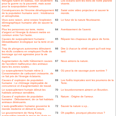
Réfugiés fuient en bateau, non seulement
61
Les océans sont les reins de notre planète
pour la guerre ou la pauvreté, mais aussi
vivante.
pour la surpopulation humaine.
Conséquences de l'énorme développement
62
Saisir votre video projecteur et sauver le
de la population humaine sont : Intolérance
monde.
et xénophobie.
Vous avez raison, ainsi cessez l'explosion
63
Le futur de la nature fleurissante.
démographique humaine afin de sauver la
nature.
Plus les personnes sur terre, moins
64
Avertissement de l'avenir.
d'argent et l'énergie là doivent mettre en
commun entre l'un l'autre.
Causes de surpeuplement humaine :
65
Réparer les chapeaux de glace de fonte.
Déstabilisation écologique sur la terre et en
mer.
Trop de plongeurs autonomes détruisent
66
Dire à chacun la vérité avant qu'il soit trop
les récifs coraliens en employant l'huile de
tard.
bronzage qui est agressive pour la vie
marine.
Augmentation du trafic hâtivement causes
67
Nous aimons la nature.
de l'accident malheureux des animaux
dans les zones rurales.
Le surpeuplement humain mène à :
68
Où peut la vie sauvage pure survivre ?
Consommation de carburant croissante, de
ce fait prix de l'énergie éclatants.
Causes d' explosion de population
69
Les forêts tropicales sont les poumons de la
humaine : Le chômage impitoyable de
Terre.
concurrence et d'augmentation de travail.
Le surpeuplement humain détruit les
70
Le bourdonnement aiment un Bourdon.
habitats animaux sensibles.
Causes d' explosion de population
71
Nature : Origine de l'amour.
humaine : Déboisement, de ce fait habitats
animaux diminuants.
L'auto-gratification humaine gouverne le
72
Sauver la nature s.v.p..
monde moderne et détruit la nature..
Le gouvernement de Hong Kong
73
Oh papillon, pourquoi pleurez-vous ?
surpeuplées interdit la tenue de chats ou