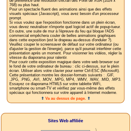
de préférence une résolution d'écran des Pixel de XGA (1024 x
768) ou plus haut.
Pour un spectacle fluent des animations ainsi que des effets
visuels spéciaux (Javascript), vous avez besoin d'un processeur
prompt.
Si vous voulez que l'exposition fonctionne dans un plein écran,
vous devez neutraliser n'importe quel logiciel actif de popup-tueur.
En outre, une suite de mur à l'épreuve du feu qui bloque l'ADS
commercial empêchera couler de belles animations graphiques
dans cette exposition (est le drapeau au-dessus d'onduler ?).
Veuillez couper le screensaver de défaut sur votre ordinateur (ou
d'ajuster la gestion de l'énergie), parce qu'il pourrait interférer cette
présentation après un moment. Pour visionner les vidéos, régler la
vitesse du diaporama pour ralentir.
Pour courir cette exposition magique dans votre web browser sur
le fond de votre ordinateur de bureau : clic ci-dessus, sur le plein
écran. Utiliser alors votre clavier pour serrer Ctrl-ESC (Microsoft).
Cette présentation montre les dossier-formats suivants : .GIF,
.JPG, .PNG, .AVI, .MOV, .MPG, MP4, .WMV, .WAV, .MID, .MP3.
Essayez ce diaporama HTML5 sur votre tablette WiFi,
smartphone ou smart-TV et vérifiez par vous-même des effets
spéciaux qui fonctionnera sur votre appareil à Internet moderne.
⇑
Va au dessus de page.
⇑
Sites Web affiliée