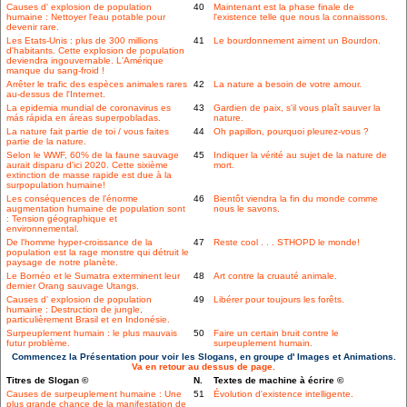
Causes d' explosion de population
40
Maintenant est la phase finale de
humaine : Nettoyer l'eau potable pour
l'existence telle que nous la connaissons.
devenir rare.
Les Etats-Unis : plus de 300 millions
41
Le bourdonnement aiment un Bourdon.
d'habitants. Cette explosion de population
deviendra ingouvernable. L'Amérique
manque du sang-froid !
Arrêter le trafic des espèces animales rares
42
La nature a besoin de votre amour.
au-dessus de l'Internet.
La epidemia mundial de coronavirus es
43
Gardien de paix, s'il vous plaît sauver la
más rápida en áreas superpobladas.
nature.
La nature fait partie de toi / vous faites
44
Oh papillon, pourquoi pleurez-vous ?
partie de la nature.
Selon le WWF, 60% de la faune sauvage
45
Indiquer la vérité au sujet de la nature de
aurait disparu d'ici 2020. Cette sixième
mort.
extinction de masse rapide est due à la
surpopulation humaine!
Les conséquences de l'énorme
46
Bientôt viendra la fin du monde comme
augmentation humaine de population sont
nous le savons.
: Tension géographique et
environnemental.
De l'homme hyper-croissance de la
47
Reste cool . . . STHOPD le monde!
population est la rage monstre qui détruit le
paysage de notre planète.
Le Bornéo et le Sumatra exterminent leur
48
Art contre la cruauté animale.
dernier Orang sauvage Utangs.
Causes d' explosion de population
49
Libérer pour toujours les forêts.
humaine : Destruction de jungle,
particulièrement Brasil et en Indonésie.
Surpeuplement humain : le plus mauvais
50
Faire un certain bruit contre le
futur problème.
surpeuplement humain.
Commencez la Présentation pour voir les Slogans, en groupe d' Images et Animations.
Va en retour au dessus de page.
Titres de Slogan ©
N.
Textes de machine à écrire ©
Causes de surpeuplement humaine : Une
51
Évolution d'existence intelligente.
plus grande chance de la manifestation de