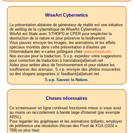
WiseArt Cybernetics
La présentation aléatoire de générateur de réalité est une initiative
de weblog de la cybernétique de WiseArt Cybernetics.
WisArt est filiale avec STHOPD et CPER pour empêcher la
destruction de la nature et pour préserver la biodiversité.
Vous pouvez envoyer les images, les animations et les effets
spéciaux montrés dans cette présentation à d'autres par
l'intermédiaire des e-cartes politiques chez
www.sthopd.net
.
Nos excuse pour la traduction. S.v.p. expédiez votre suggestions
pour correction de traduction à translation[at]wisart.net .
Aidez pour arrêter abus de l'environnement et pour réduire les
souffrances des animaux. S.v.p. envoyer des photos mouvantes
ou des slogans poignantes à: feedback[at]wisart.net .
S.v.p. Sauvez la Nature.
Choses nécessaires
Ce screensaver en ligne continuel fonctionne mieux si vous avez
au moins un raccordement à bande large d'Internet (par exemple
ADSL).
Pour regarder les graphiques et les animations brillants, employer
de préférence une résolution d'écran des Pixel de XGA (1024 x
768) ou plus haut.