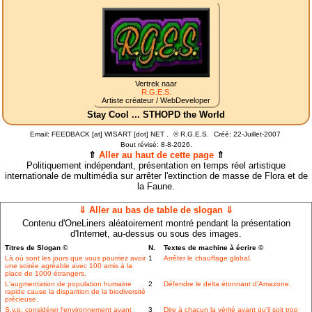
Vertrek naar
R.G.E.S.
Artiste créateur / WebDeveloper
Stay Cool ... STHOPD the World
Email: FEEDBACK [at] WISART [dot] NET .
©
R.G.E.S.
Créé: 22-Juillet-2007
Bout révisé:
8-8-2026.
⇑
Aller au haut de cette page
⇑
Politiquement indépendant, présentation en temps réel artistique
internationale de multimédia sur arrêter l'extinction de masse de Flora et de
la Faune.
⇓ Aller au bas de table de slogan ⇓
Contenu d'OneLiners aléatoirement montré pendant la présentation
d'Internet, au-dessus ou sous des images.
Titres de Slogan ©
N.
Textes de machine à écrire ©
Là où sont les jours que vous pourriez avoir
1
Arrêter le chauffage global.
une soirée agréable avec 100 amis à la
place de 1000 étrangers.
L'augmentation de population humaine
2
Défendre le delta étonnant d'Amazone.
rapide cause la disparition de la biodiversité
précieuse.
S.v.p. considérer l'environnement avant
3
Dire à chacun la vérité avant qu'il soit trop