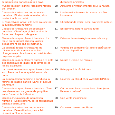
surpopulation dans les autres pays.
d'espèces animales.
«Chérir l'avenir» signifie «Réglementation
28
Activisme environnemental pour la nature.
de l'avenir».
Causes de croissance de population
29
Les humains forment le cerveau de Dieu
humaine : Bio-industrie intensive, ainsi
immanent.
misère inutile de bétail.
Si l'apocalypse arrive, elle sera causée par
30
Chercheur de vérité, s.v.p. sauvez la nature.
la surpopulation humaine.
Causes de croissance de population
31
Enraciner la nature dans le futur.
humaine : Chauffage global et ainsi la
fonte des chapeaux de glace.
Causes de surpeuplement humaine : La
32
Créer un futur écologiquement sûr, s.v.p.
fonte du pergélisol sibérien, ainsi le
dégagement du gaz de méthane.
La quantité toujours croissante de
33
Veuillez se conformer à l'acte d'espèces en
bâtiments et de routes cause les
voie de disparition.
changements climatiques peu désirés des
pays surpeuplés.
Causes de surpeuplement humaine : Fonte
34
Nature : Origine de l'amour.
des chapeaux de glace et se lever de ce
fait de Sealevels.
La conséquence du surpeuplement humain
35
Échapper à la réalité dure.
est : Perte de liberté spacial autour de
nous.
La surpopulation humaine a conduit à la
36
Envoyer un eCard chez www.STHOPD.net.
famine de masse dans le Sahel et ailleurs
en Afrique.
Causes de surpeuplement humaine : Terre
37
Où peuvent les chats ou les chiens jouer
rare d'excédent de guerre de propriété
librement dehors?
entre l'Israel et la Palestine.
Causes d' explosion de population
38
Une vérité incommode.
humaine : Déboisement, de ce fait habitats
animaux diminuants.
Causes de croissance de population
39
Causerie comme une Batte.
humaine : Désertification, de ce fait
diminution Flora et faune.