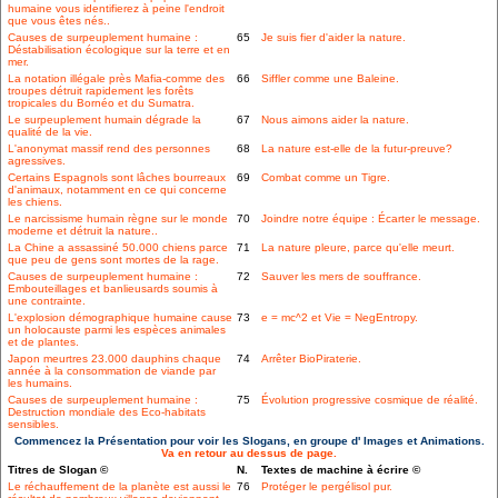
humaine vous identifierez à peine l'endroit
que vous êtes nés..
Causes de surpeuplement humaine :
65
Je suis fier d'aider la nature.
Déstabilisation écologique sur la terre et en
mer.
La notation illégale près Mafia-comme des
66
Siffler comme une Baleine.
troupes détruit rapidement les forêts
tropicales du Bornéo et du Sumatra.
Le surpeuplement humain dégrade la
67
Nous aimons aider la nature.
qualité de la vie.
L'anonymat massif rend des personnes
68
La nature est-elle de la futur-preuve?
agressives.
Certains Espagnols sont lâches bourreaux
69
Combat comme un Tigre.
d'animaux, notamment en ce qui concerne
les chiens.
Le narcissisme humain règne sur le monde
70
Joindre notre équipe : Écarter le message.
moderne et détruit la nature..
La Chine a assassiné 50.000 chiens parce
71
La nature pleure, parce qu'elle meurt.
que peu de gens sont mortes de la rage.
Causes de surpeuplement humaine :
72
Sauver les mers de souffrance.
Embouteillages et banlieusards soumis à
une contrainte.
L'explosion démographique humaine cause
73
e = mc^2 et Vie = NegEntropy.
un holocauste parmi les espèces animales
et de plantes.
Japon meurtres 23.000 dauphins chaque
74
Arrêter BioPiraterie.
année à la consommation de viande par
les humains.
Causes de surpeuplement humaine :
75
Évolution progressive cosmique de réalité.
Destruction mondiale des Eco-habitats
sensibles.
Commencez la Présentation pour voir les Slogans, en groupe d' Images et Animations.
Va en retour au dessus de page.
Titres de Slogan ©
N.
Textes de machine à écrire ©
Le réchauffement de la planète est aussi le
76
Protéger le pergélisol pur.