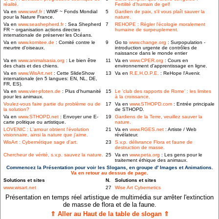
réalité.
Fertilité d'humain de gel!
Va en
www.wwf.fr
: WWF ~ Fonds Mondial
5
Gardien de paix, s'il vous plaît sauver la
pour la Nature France.
nature.
Va en
www.seashepherd.fr
: Sea Shepherd
7
REHOPE : Régler l'écologie moralement
FR ~ organisation actions directes
humaine de surpeuplement.
internationale de préserver les Océans.
Va en
www.komitee.de
: Comité contre le
9
Go to
www.change.org
: Surpopulation -
meurtre d'oiseaux.
introduction urgente de contrôles de
naissance dans le monde entier
Va en
www.animalsasia.org
: Le bien être
11
Va en
www.CPER.org
: Cours en
des chats et des chiens.
environnement d'apprentissage en ligne.
Va en
www.WisArt.net
: Cette SlideShow
13
Va en
R.E.H.O.P.E.
: ReHope l'Avenir.
internationale (en 5 langues: EN, NL, DE,
FR, ES).
Va en
www.vier-pfoten.de
: Plus d'humanité
15
Le 'club des rapports de Rome' : les limites
pour les animaux.
à la croissance.
Voulez-vous faire partie du problème ou de
17
Va en
www.STHOPD.com
: Entrée principale
la solution?
de STHOPD.
Va en
www.STHOPD.net
: Envoyer une E-
19
Gardiens de la Terre, veuillez sauver la
carte politique ou artistique.
nature.
LOVENIC : L'amour obtient l'évolution
21
Va en
www.RGES.net
: Artiste / Web
visionnaire, ainsi la nature que j'aime.
révélateur.
WisArt : Cybernétique sage d'art.
23
S.v.p. délivrance Flora et faune de
destruction de masse.
Chercheur de vérité, s.v.p. sauvez la nature.
25
Va en
www.peta.org
: Les gens pour le
traitement éthique des animaux.
Commencez la Présentation pour voir les Slogans, en groupe d' Images et Animations.
Va en retour au dessus de page.
Solutions et sites
N.
Solutions et sites
www.wisart.net
27
Wise Art Cybernetics
Présentation en temps réel artistique de multimédia sur arrêter l'extinction
de masse de flora et de la faune.
⇑ Aller au Haut de la table de slogan ⇑