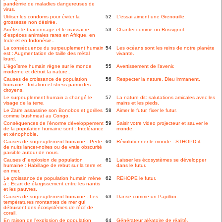
pandémie de maladies dangereuses de
virus.
Utiliser les condoms pour éviter la
52
L'essai aiment une Grenouille.
grossesse non désirée.
Arrêtez le braconnage et le massacre
53
Chanter comme un Rossignol.
d'espèces animales rares en Afrique, en
Inde et en Indonésie..
La conséquence du surpeuplement humain
54
Les océans sont les reins de notre planète
est : Augmentation de taille des métal
vivante.
lourd.
L'égoïsme humain règne sur le monde
55
Avertissement de l'avenir.
moderne et détruit la nature..
Causes de croissance de population
56
Respecter la nature, Dieu immanent.
humaine : Irritation et stress parmi des
citoyens.
Le surpeuplement humain a changé le
57
La nature dit: salutations amicales avec les
visage de la terre.
mains et les pieds.
Le Zaïre assassine son Bonobos et gorilles
58
Aimer le futur, fixer le futur.
comme bushmeat au Congo.
Conséquences de l'énorme développement
59
Saisir votre video projecteur et sauver le
de la population humaine sont : Intolérance
monde.
et xénophobie.
Causes de surpeuplement humaine : Perte
60
Révolutionner le monde : STHOPD il.
de nuits lancer-noires ou de vraie obscurité
paisible autour de nous.
Causes d' explosion de population
61
Laisser les écosystèmes se développer
humaine : Habillage de rebut sur la terre et
dans le futur.
en mer.
Le croissance de population humain mène
62
REHOPE le futur.
à : Écart de élargissement entre les nantis
et les pauvres.
Causes de surpeuplement humaine : Les
63
Danse comme un Papillon.
températures montantes de mer qui
détruisent des écosystèmes de récif de
corail.
En raison de l'explosion de population
64
Générateur aléatoire de réalité.