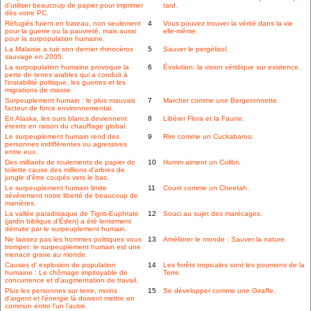
d'utiliser beaucoup de papier pour imprimer
tard.
dès votre PC.
Réfugiés fuient en bateau, non seulement
4
Vous pouvez trouver la vérité dans la vie
pour la guerre ou la pauvreté, mais aussi
elle-même.
pour la surpopulation humaine.
La Malaisie a tué son dernier rhinocéros
5
Sauver le pergélisol.
sauvage en 2005.
La surpopulation humaine provoque la
6
Évolution: la vision véridique sur existence.
perte de terres arables qui a conduit à
l'instabilité politique, les guerres et les
migrations de masse.
Surpeuplement humain : le plus mauvais
7
Marcher comme une Bergeronnette.
facteur de force environnemental.
En Alaska, les ours blancs deviennent
8
Libérer Flora et la Faune.
éteints en raison du chauffage global.
Le surpeuplement humain rend des
9
Rire comme un Cuckabaroo.
personnes indifférentes ou agressives
entre eux.
Des milliards de roulements de papier de
10
Humm aiment un Colibri.
toilette cause des millions d'arbres de
jungle d'être coupés vers le bas.
Le surpeuplement humain limite
11
Courir comme un Cheetah.
sévèrement notre liberté de beaucoup de
manières.
La vallée paradisiaque de Tigris-Euphrate
12
Souci au sujet des marécages.
(jardin biblique d'Éden) a été lentement
détruite par le surpeuplement humain.
Ne laissez pas les hommes politiques vous
13
Améliorer le monde : Sauver la nature.
tromper: le surpeuplement humain est une
menace grave au monde.
Causes d' explosion de population
14
Les forêts tropicales sont les poumons de la
humaine : Le chômage impitoyable de
Terre.
concurrence et d'augmentation de travail.
Plus les personnes sur terre, moins
15
Se développer comme une Giraffe.
d'argent et l'énergie là doivent mettre en
commun entre l'un l'autre.