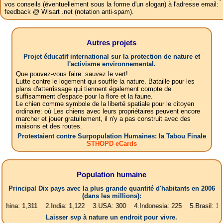
vos conseils (éventuellement sous la forme d'un slogan) à l'adresse email:
feedback @ Wisart .net (notation anti-spam).
Autres projets
Projet éducatif international sur la protection de nature et
l'activisme environnemental.
Que pouvez-vous faire: sauvez le vert!
Lutte contre le logement qui souffle la nature. Bataille pour les
plans d'atterrissage qui tiennent également compte de
suffisamment d'espace pour la flore et la faune.
Le chien comme symbole de la liberté spatiale pour le citoyen
ordinaire: où Les chiens avec leurs propriétaires peuvent encore
marcher et jouer gratuitement, il n'y a pas construit avec des
maisons et des routes.
Protestaient contre Surpopulation Humaines: la Tabou Finale
STHOPD eCards
Population humaine
Principal Dix pays avec la plus grande quantité d'habitants en 2006
(dans les millions):
1,311 2.India: 1,122 3.USA: 300 4.Indonesia: 225 5.Brasil: 187 6.Paki
Laisser svp à nature un endroit pour vivre.