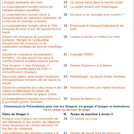
L'Europe assassine ses ours.
16
La nature meurt dans le monde entier.
Le surpeuplement humain détruit les
17
La piqûre aiment une Pastenague.
habitats animaux sensibles.
Le surpeuplement humain mène à :
18
Où peut la vie sauvage pure survivre ?
Consommation de carburant croissante, de
ce fait prix de l'énergie éclatants.
Le surpeuplement humain mène à : Prix
19
Promouvoir le Conseil d'intendance de
éclatants de terre et prix de logements trés
forêt.
hauts.
Causes de croissance de population
20
Laisser à nature un endroit sur terre.
humaine : Remplir de combustible
l'épuisement de ressource ou la
combustion nucléaire du bois de chauffage
rare.
Causes de croissance de population
21
Copyright RGES.
humaine : Un plus grand trou dans la
couche d'ozone et pèlent ainsi le Cancer.
Trop de gens -> trop d'industrie ->
22
Donner Puissance à la Nature.
émissions excédentaires de CO2 ->
réchauffement climatique.
Vous avez raison, ainsi cessez l'explosion
23
Philanthrope : la nature d'aide survivent.
démographique humaine afin de sauver la
nature.
Couvre-feu pitoyable pour des chats et des
24
Hurlement comme une Hyène heureuse.
chiens en Allemagne en raison de
manifestation possible de grippe aviaire.
Le surpeuplement humain nous mènera à
25
Sauver la nature s.v.p..
la prochaine guerre mondiale.
Commencez la Présentation pour voir les Slogans, en groupe d' Images et Animations.
Va en retour au dessus de page.
Titres de Slogan ©
N.
Textes de machine à écrire ©
Puisque tout l'espace est consommé par
26
Cri comme un Loup.
des bâtiments et des routes, les villageois
rester seulement de chères mémoires de
leur lieu de naissance.
Trop émigration des réfugiés conduit à la
27
Cessez de mourir hors de beaucoup