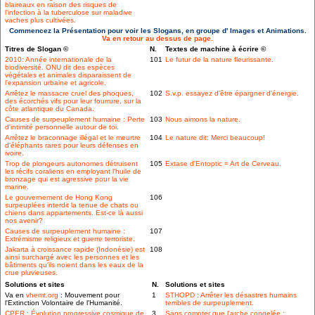
blaireaux en raison des risques de
l'infection à la tuberculose sur maladive
vaches plus cultivées.
Commencez la Présentation pour voir les Slogans, en groupe d' Images et Animations.
Va en retour au dessus de page.
Titres de Slogan ©
N.
Textes de machine à écrire ©
2010: Année internationale de la
101
Le futur de la nature fleurissante.
biodiversité. ONU dit des espèces
végétales et animales disparaissent de
l'expansion urbaine et agricole.
Arrêtez le massacre cruel des phoques,
102
S.v.p. essayez d'être épargner d'énergie.
des écorchés vifs pour leur fourrure, sur la
côte atlantique du Canada.
Causes de surpeuplement humaine : Perte
103
Nous aimons la nature.
d'intimité personnelle autour de toi.
Arrêtez le braconnage illégal et le meurtre
104
Le nature dit: Merci beaucoup!
d'éléphants rares pour leurs défenses en
ivoire.
Trop de plongeurs autonomes détruisent
105
Extase d'Entoptic = Art de Cerveau.
les récifs coraliens en employant l'huile de
bronzage qui est agressive pour la vie
marine.
Le gouvernement de Hong Kong
106
surpeuplées interdit la tenue de chats ou
chiens dans appartements. Est-ce là aussi
nos avenir?
Causes de surpeuplement humaine :
107
Extrémisme religieux et guerre terroriste.
Jakarta à croissance rapide (Indonésie) est
108
ainsi surchargé avec les personnes et les
bâtiments qu'ils noient dans les eaux de la
crue pluvieuses.
Solutions et sites
N.
Solutions et sites
Va en
vhemt.org
: Mouvement pour
1
STHOPD : Arrêter les désastres humains
l'Extinction Volontaire de l'Humanité.
terribles de surpeuplement.
CPER : Évolution progressive cosmique de
3
Sans compter que l'arche congelée :