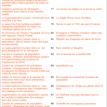
résultat de nombreux villages deviennent
grandes villes chaleur-perdant de béton et
asphalte.
Certaines provinces de l'Espagne
77
J'ai perdu ma religion et ai trouvé la vérité.
maltraitent leurs chiens d'une manière
terrible.
Le surpeuplement humain commercial nous
78
La réalité féroce nous réveillera.
accroîtra à la mort.
Le grand récif de barrière australien
79
Nature is part of YOU are part of nature.
dégradera rapidement en raison du
chauffage global de la mer.
En l'honneur de Timothy Treadwell: s'il vous
80
Enseigner à l'Afrique comment utiliser des
plaît appuyer Grizzly People.
condoms correctement.
Le surpeuplement humain mène à :
81
Réparer les chapeaux de glace de fonte.
Malnutrition, faim et famine dans des pays
du tiers monde.
Le surpeuplement humain mène à : les
82
Bain comme un Dauphin.
gens distinguant et se menaçant.
Causes d' explosion de population
83
Voir la beauté de la biodiversité.
humaine : Pollution atmosphérique toxique
d'un grand beaucoup d'usines en
augmentant la Chine.
Causes de croissance de population
84
www.WisArt.net.
humaine : Changements climatiques
énergiques au-dessus du monde entier par
l'effet de serre chaude.
Arrêtez le braconnage et le meurtre de
85
Encourager la commande humaine de
rhinocéros rares pour leurs prétendues
population.
cornes médicinales..
Le surpeuplement humain mène à : Une
86
Subsistances de Temps sur glisser dans le
chasse et un massacre plus commerciaux
futur.
des baleines et des dauphins.
Augmentation du trafic hâtivement causes
87
Un CityPark n'est pas identique que la
de l'accident malheureux des animaux
nature.
dans les zones rurales.
Causes de croissance de population
88
Surveiller les montagnes puissantes.
humaine : Beaucoup de trafic d'avion, ainsi