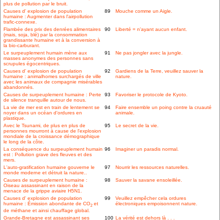
plus de pollution par le bruit.
Causes d' explosion de population
89
Mouche comme un Aigle.
humaine : Augmenter dans l'airpollution
trafic-connexe.
Flambée des prix des denrées alimentaires
90
Liberté = n'ayant aucun enfant.
(mais, soja, blé) par la consommation
grandissante humaine et à la conversion à
la bio-carburant.
Le surpeuplement humain mène aux
91
Ne pas jongler avec la jungle.
masses anonymes des personnes sans
scrupules égocentriques.
Causes d' explosion de population
92
Gardiens de la Terre, veuillez sauver la
humaine : animalhomes surchargés de ville
nature.
avec les animaux de compagnie misérables
abandonnés.
Causes de surpeuplement humaine : Perte
93
Favoriser le protocole de Kyoto.
de silence tranquille autour de nous.
La vie de mer est en train de lentement se
94
Faire ensemble un poing contre la cruauté
noyer dans un océan d'ordures en
animale.
plastique.
Avec le Tsunami, de plus en plus de
95
Le secret de la vie.
personnes mourront à cause de l'explosion
mondiale de la croissance démographique
le long de la côte.
La conséquence du surpeuplement humain
96
Imaginer un paradis normal.
est : Pollution grave des fleuves et des
mers.
L'auto-gratification humaine gouverne le
97
Nourrir les ressources naturelles.
monde moderne et détruit la nature..
Causes de surpeuplement humaine :
98
Sauver la savane ensoleillée.
Oiseau assassinant en raison de la
menace de la grippe aviaire H5N1.
Causes d' explosion de population
99
Veuillez empêcher cela ordures
humaine : Émission abondante de CO
et
électroniques empoisonnent nature.
2
de méthane et ainsi chauffage global.
Grande-Bretagne est assassinant ses
100
La vérité est dehors là . . .