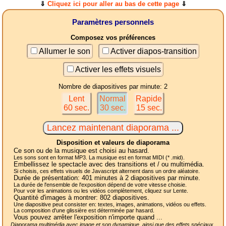
⇓
Cliquez ici pour aller au bas de cette page
⇓
Paramètres personnels
Composez vos préférences
Allumer le son
Activer diapos-transition
Activer les effets visuels
Nombre de diapositives par minute: 2
Lent
Normal
Rapide
60 sec.
30 sec.
15 sec.
Disposition et valeurs de diaporama
Ce son ou de la musique est choisi au hasard.
Les sons sont en format MP3. La musique est en format MIDI (* .mid).
Embellissez le spectacle avec des transitions et / ou multimédia.
Si choisis, ces effets visuels de Javascript alternent dans un ordre aléatoire.
Durée de présentation:
401
minutes à 2
diapositives
par minute.
La durée de l'ensemble de l'exposition dépend de votre vitesse choisie.
Pour voir les animations ou les vidéos complètement, cliquez sur Lente.
Quantité d'images à montrer:
802
diapositives.
Une diapositive peut consister en: textes, images, animations, vidéos ou effets.
La composition d'une glissière est déterminée par hasard.
Vous pouvez arrêter l'exposition n'importe quand ...
Diaporama multimédia avec image et son dynamique, ainsi que des effets spéciaux,