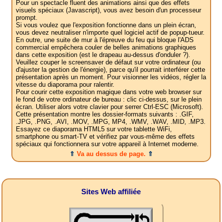
Pour un spectacle fluent des animations ainsi que des effets
visuels spéciaux (Javascript), vous avez besoin d'un processeur
prompt.
Si vous voulez que l'exposition fonctionne dans un plein écran,
vous devez neutraliser n'importe quel logiciel actif de popup-tueur.
En outre, une suite de mur à l'épreuve du feu qui bloque l'ADS
commercial empêchera couler de belles animations graphiques
dans cette exposition (est le drapeau au-dessus d'onduler ?).
Veuillez couper le screensaver de défaut sur votre ordinateur (ou
d'ajuster la gestion de l'énergie), parce qu'il pourrait interférer cette
présentation après un moment. Pour visionner les vidéos, régler la
vitesse du diaporama pour ralentir.
Pour courir cette exposition magique dans votre web browser sur
le fond de votre ordinateur de bureau : clic ci-dessus, sur le plein
écran. Utiliser alors votre clavier pour serrer Ctrl-ESC (Microsoft).
Cette présentation montre les dossier-formats suivants : .GIF,
.JPG, .PNG, .AVI, .MOV, .MPG, MP4, .WMV, .WAV, .MID, .MP3.
Essayez ce diaporama HTML5 sur votre tablette WiFi,
smartphone ou smart-TV et vérifiez par vous-même des effets
spéciaux qui fonctionnera sur votre appareil à Internet moderne.
⇑
Va au dessus de page.
⇑
Sites Web affiliée