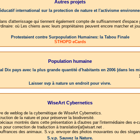
Autres projets
éducatif international sur la protection de nature et l'activisme environn
 plans d'atterrissage qui tiennent également compte de suffisamment d'espace po
dinaire: où Les chiens avec leurs propriétaires peuvent encore marcher et jou
Protestaient contre Surpopulation Humaines: la Tabou Finale
STHOPD eCards
Population humaine
al Dix pays avec la plus grande quantité d'habitants en 2006 (dans les mi
1.China: 1
Laisser svp à nature un endroit pour vivre.
WiseArt Cybernetics
ative de weblog de la cybernétique de WiseArt Cybernetics.
tion de la nature et pour préserver la biodiversité.
éciaux montrés dans cette présentation à d'autres par l'intermédiaire des e-c
pour correction de traduction à translation[at]wisart.net .
 souffrances des animaux. S.v.p. envoyer des photos mouvantes ou des slogans
S.v.p. Sauvez la Nature.