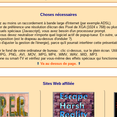
Choses nécessaires
ez au moins un raccordement à bande large d'Internet (par exemple ADSL).
yer de préférence une résolution d'écran des Pixel de XGA (1024 x 768) ou plus
suels spéciaux (Javascript), vous avez besoin d'un processeur prompt.
vous devez neutraliser n'importe quel logiciel actif de popup-tueur. En outre,
position (est le drapeau au-dessus d'onduler ?).
d'ajuster la gestion de l'énergie), parce qu'il pourrait interférer cette présent
 fond de votre ordinateur de bureau : clic ci-dessus, sur le plein écran. Utili
F, .JPG, .PNG, .AVI, .MOV, .MPG, MP4, .WMV, .WAV, .MID, .MP3.
 ou smart-TV et vérifiez par vous-même des effets spéciaux qui fonctionner
⇑
Va au dessus de page.
⇑
Sites Web affiliée