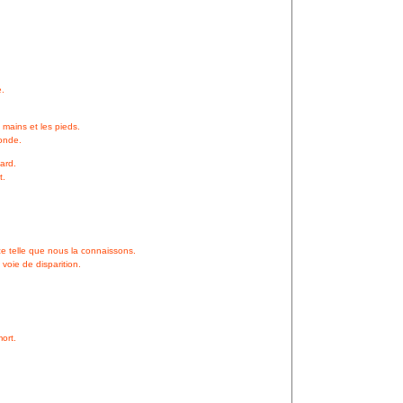
.
 mains et les pieds.
monde.
tard.
t.
ce telle que nous la connaissons.
voie de disparition.
ort.