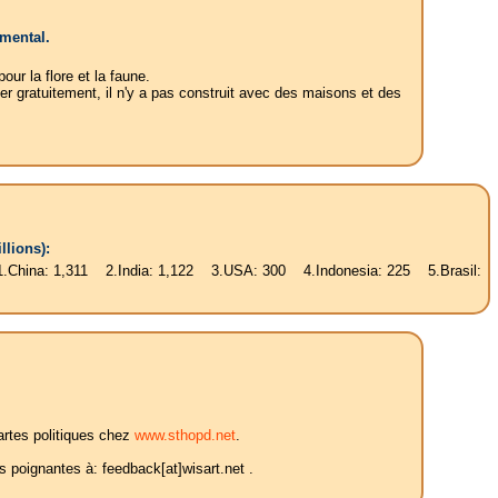
emental.
ur la flore et la faune.
er gratuitement, il n'y a pas construit avec des maisons et des
llions):
,311 2.India: 1,122 3.USA: 300 4.Indonesia: 225 5.Brasil: 187 6.Pakis
artes politiques chez
www.sthopd.net
.
 poignantes à: feedback[at]wisart.net .