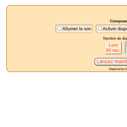
Composez
Allumer le son
Activer diap
Nombre de diap
Lent
60 sec.
Diaporama mu