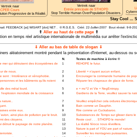
Vertrek naar
Vertrek naar
L
Entrée principale de STHOPD
CPER Cours
Cyberné
Stop Terrible Human OverPopulation Disasters.
ution Progressive de la Réalité.
Stay Cool ...
ail: FEEDBACK [at] WISART [dot] NET .
©
R.G.E.S.
Créé: 22-Juillet-2007
Bout révisé:
9-8-20
⇑
Aller au haut de cette page
⇑
ion en temps réel artistique internationale de multimédia sur arrêter l'extinct
⇓ Aller au bas de table de slogan ⇓
ners aléatoirement montré pendant la présentation d'Internet, au-dessus ou 
N.
Textes de machine à écrire ©
 mer qui détruisent des écosystèmes de
1
REHOPE le futur.
our de nous.
2
Liberté = n'ayant aucun enfant.
sont : Intolérance et xénophobie.
3
Encourager la commande humaine de popu
personnes et les bâtiments qu'ils noient
4
Réparer les chapeaux de glace de fonte.
le des métal lourd.
5
e = mc^2 et Vie = NegEntropy.
l'explosion mondiale de la croissance
6
Gardiens de la Terre, veuillez sauver la nat
 nature..
7
Veuillez empêcher cela ordures électroniq
çant.
8
Bain comme un Dauphin.
sives entre eux.
9
Rire comme un Cuckabaroo.
on, ainsi plus de pollution par le bruit.
10
Subsistances de Temps sur glisser dans le f
rmi des citoyens.
11
Reste cool . . . STHOPD le monde!
i détruit le paysage de notre planète.
12
La réalité féroce nous réveillera.
13
Nature is part of YOU are part of nature.
rroriste.
14
Surveiller les montagnes puissantes.