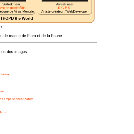
Vertrek naar
Vertrek naar
ivre de multimédia
R.G.E.S.
tique de Virus Mentale
Artiste créateur / WebDeveloper
 STHOPD the World
26.
ion de masse de Flora et de la Faune.
sous des images.
lation.
ure.
ues empoisonnent nature.
utur.