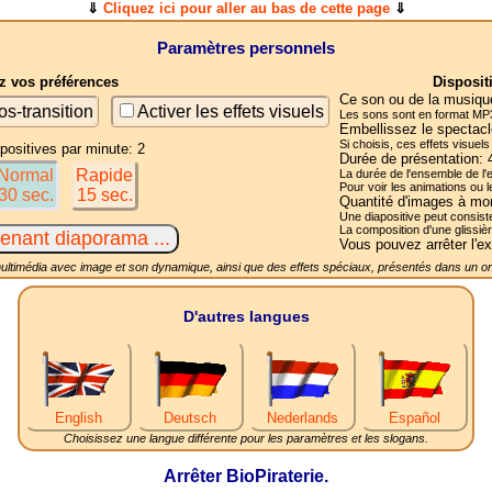
⇓
Cliquez ici pour aller au bas de cette page
⇓
Paramètres personnels
 vos préférences
Disposit
Ce son ou de la musique
os-transition
Activer les effets visuels
Les sons sont en format MP3
Embellissez le spectacl
Si choisis, ces effets visuel
ositives par minute: 2
Durée de présentation:
Normal
Rapide
La durée de l'ensemble d
Pour voir les animations ou 
30 sec.
15 sec.
Quantité d'images à mo
Une diapositive peut consiste
La composition d'une glissiè
Vous pouvez arrêter l'ex
ltimédia avec image et son dynamique, ainsi que des effets spéciaux, présentés dans un ord
D'autres langues
English
Deutsch
Nederlands
Español
Choisissez une langue différente pour les paramètres et les slogans.
Arrêter BioPiraterie.