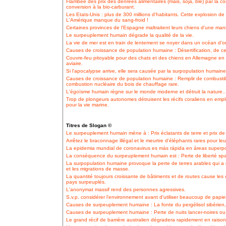
Flambée des prix des denrées alimentaires (mais, soja, blé) par la 
conversion à la bio-carburant.
Les Etats-Unis : plus de 300 millions d'habitants. Cette explosion d
L'Amérique manque du sang-froid !
Certaines provinces de l'Espagne maltraitent leurs chiens d'une maniè
Le surpeuplement humain dégrade la qualité de la vie.
La vie de mer est en train de lentement se noyer dans un océan d'or
Causes de croissance de population humaine : Désertification, de ce 
Couvre-feu pitoyable pour des chats et des chiens en Allemagne en 
aviaire.
Si l'apocalypse arrive, elle sera causée par la surpopulation humaine
Causes de croissance de population humaine : Remplir de combustib
combustion nucléaire du bois de chauffage rare.
L'égoïsme humain règne sur le monde moderne et détruit la nature..
Trop de plongeurs autonomes détruisent les récifs coraliens en empl
pour la vie marine.
Titres de Slogan ©
Le surpeuplement humain mène à : Prix éclatants de terre et prix de
Arrêtez le braconnage illégal et le meurtre d'éléphants rares pour leu
La epidemia mundial de coronavirus es más rápida en áreas superp
La conséquence du surpeuplement humain est : Perte de liberté spa
La surpopulation humaine provoque la perte de terres arables qui a con
et les migrations de masse.
La quantité toujours croissante de bâtiments et de routes cause le
pays surpeuplés.
L'anonymat massif rend des personnes agressives.
S.v.p. considérer l'environnement avant d'utiliser beaucoup de papie
Causes de surpeuplement humaine : La fonte du pergélisol sibérien
Causes de surpeuplement humaine : Perte de nuits lancer-noires ou d
Le grand récif de barrière australien dégradera rapidement en raison