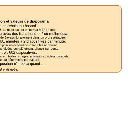
ion et valeurs de diaporama
 est choisi au hasard.
. La musique est en format MIDI (* .mid).
e avec des transitions et / ou multimédia.
s de Javascript alternent dans un ordre aléatoire.
401
minutes à 2
diapositives
par minute.
e l'exposition dépend de votre vitesse choisie.
les vidéos complètement, cliquez sur Lente.
ntrer:
802
diapositives.
r en: textes, images, animations, vidéos ou effets.
re est déterminée par hasard.
position n'importe quand ...
re aléatoire.