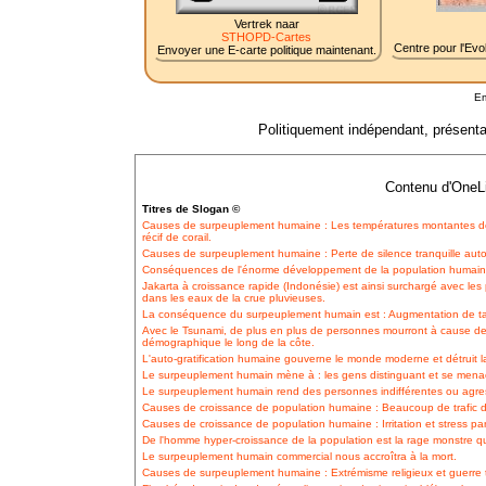
Vertrek naar
STHOPD-Cartes
Centre pour l'Evol
Envoyer une E-carte politique maintenant.
Em
Politiquement indépendant, présentat
Contenu d'OneLi
Titres de Slogan ©
Causes de surpeuplement humaine : Les températures montantes de
récif de corail.
Causes de surpeuplement humaine : Perte de silence tranquille aut
Conséquences de l'énorme développement de la population humaine 
Jakarta à croissance rapide (Indonésie) est ainsi surchargé avec les 
dans les eaux de la crue pluvieuses.
La conséquence du surpeuplement humain est : Augmentation de tail
Avec le Tsunami, de plus en plus de personnes mourront à cause de 
démographique le long de la côte.
L'auto-gratification humaine gouverne le monde moderne et détruit la
Le surpeuplement humain mène à : les gens distinguant et se mena
Le surpeuplement humain rend des personnes indifférentes ou agres
Causes de croissance de population humaine : Beaucoup de trafic d'avi
Causes de croissance de population humaine : Irritation et stress pa
De l'homme hyper-croissance de la population est la rage monstre qu
Le surpeuplement humain commercial nous accroîtra à la mort.
Causes de surpeuplement humaine : Extrémisme religieux et guerre te