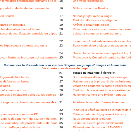
consommation grandissante humaine et à la
15
Une vérité incommode.
e population deviendra ingouvernable.
16
Siffler comme une Baleine.
re terrible.
17
Ne pas jongler avec la jungle.
18
Évolution d'existence intelligente.
dures en plastique.
19
Arrêter le chauffage global.
fait diminution Flora et faune.
20
Chercheur de vérité, s.v.p. sauvez la nature
raison de manifestation possible de grippe
21
Laisser à nature un endroit sur terre.
.
22
La nature dit: salutations amicales avec les
le l'épuisement de ressource ou la
23
Saisir votre video projecteur et sauver le 
24
Dire à chacun la vérité avant qu'il soit trop 
oyant l'huile de bronzage qui est agressive
25
Promouvoir le Conseil d'intendance de forê
Commencez la Présentation pour voir les Slogans, en groupe d' Images et Animations.
Va en retour au dessus de page.
N.
Textes de machine à écrire ©
 logements trés hauts.
26
S.v.p. essayez d'être épargner d'énergie.
rs défenses en ivoire.
27
Maintenant est la phase finale de l'existen
obladas.
28
Veuillez se conformer à l'acte d'espèces en 
cial autour de nous.
29
Évolution: la vision véridique sur existence.
duit à l'instabilité politique, les guerres
30
Hurlement comme une Hyène heureuse.
s changements climatiques peu désirés des
31
Améliorer le monde : Sauver la nature.
32
Indiquer la vérité au sujet de la nature de m
r pour imprimer dès votre PC.
33
Créer un futur écologiquement sûr, s.v.p.
, ainsi le dégagement du gaz de méthane.
34
Nous aimons aider la nature.
e vraie obscurité paisible autour de nous.
35
La nature pleure, parce qu'elle meurt.
 du chauffage global de la mer.
36
Révolutionner le monde : STHOPD il.