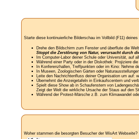
Starte diese kontinuierliche Bilderschau im Vollbild (F11) dein
Drehe den Bildschirm zum Fenster und überflute die Welt
Stoppt die Zerstörung von Natur, verursacht durch d
Im Computer-Labor deiner Schule oder Universität, auf a
Während einer Party oder in der Diskothek: Projiziere di
In Konferenzhallen, Treffpunkten oder im Kino: Nehme de
In Museen, Zoologischen Gärten oder Naturausstellungen
Leite den Nachrichtenfluss deiner Organisation um auf:
Übernehmt die Anzeigetafeln in Einkaufscentern und verbin
Spielt diese Show ab in Schaufenstern von Ladengeschäft
Zeigt der Welt die wirkliche Ursache der Staus auf den 
Während der Protest-Märsche z.B. zum Klimawandel oder 
Woher stammen die besorgten Besucher der WisArt Webseite? N