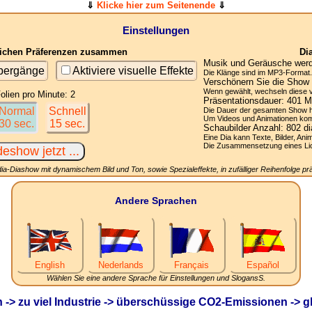
⇓
Klicke hier zum Seitenende
⇓
Einstellungen
nlichen Präferenzen zusammen
Di
Musik und Geräusche werde
übergänge
Aktiviere visuelle Effekte
Die Klänge sind im MP3-Format. 
Verschönern Sie die Show 
Wenn gewählt, wechseln diese vis
olien pro Minute: 2
Präsentationsdauer:
401
Mi
Normal
Schnell
Die Dauer der gesamten Show h
Um Videos und Animationen komp
30 sec.
15 sec.
Schaubilder Anzahl:
802
di
Eine Dia kann Texte, Bilder, Ani
Die Zusammensetzung eines Licht
ia-Diashow mit dynamischem Bild und Ton, sowie Spezialeffekte, in zufälliger Reihenfolge prä
Andere Sprachen
English
Nederlands
Français
Español
Wählen Sie eine andere Sprache für Einstellungen und SlogansS.
 -> zu viel Industrie -> überschüssige CO2-Emissionen -> 