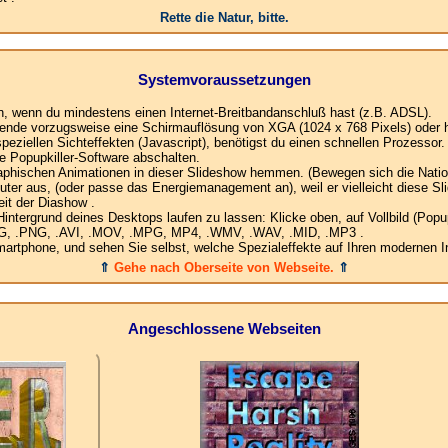
Rette die Natur, bitte.
Systemvoraussetzungen
en, wenn du mindestens einen Internet-Breitbandanschluß hast (z.B. ADSL).
ende vorzugsweise eine Schirmauflösung von XGA (1024 x 768 Pixels) oder h
ziellen Sichteffekten (Javascript), benötigst du einen schnellen Prozessor.
e Popupkiller-Software abschalten.
raphischen Animationen in dieser Slideshow hemmen. (Bewegen sich die Nation
ter aus, (oder passe das Energiemanagement an), weil er vielleicht diese Sl
it der Diashow .
ergrund deines Desktops laufen zu lassen: Klicke oben, auf Vollbild (Popup)
.JPG, .PNG, .AVI, .MOV, .MPG, MP4, .WMV, .WAV, .MID, .MP3 .
rtphone, und sehen Sie selbst, welche Spezialeffekte auf Ihren modernen In
⇑
Gehe nach Oberseite von Webseite.
⇑
Angeschlossene Webseiten