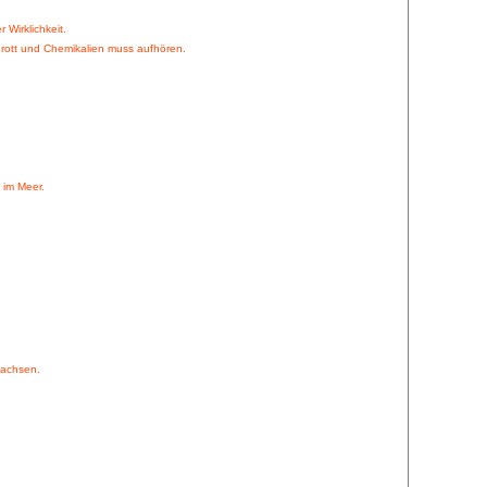
 Wirklichkeit.
chrott und Chemikalien muss aufhören.
 im Meer.
wachsen.