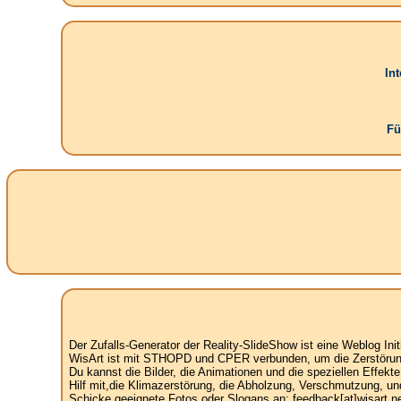
In
Fü
Der Zufalls-Generator der Reality-SlideShow ist eine Weblog Init
WisArt ist mit STHOPD und CPER verbunden, um die Zerstörung 
Du kannst die Bilder, die Animationen und die speziellen Effekt
Hilf mit,die Klimazerstörung, die Abholzung, Verschmutzung, un
Schicke geeignete Fotos oder Slogans an: feedback[at]wisart.ne