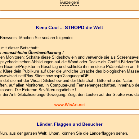
Anzeigen
Keep Cool ... STHOPD die Welt
es Browsers. Machen Sie sodann folgendes:
 mit dieser Botschaft:
ie menschliche Überbevölkerung !
llen Monitoren: Schalte diese Slideshow ein und verwende sie als Screensaver
e psychedelischen Abbildungen auf die Wand oder Decke-als Graffiti-Bildvorfüh
n Beamer/Projektor in Beschlag und schließe ihn an diese Präsentation an. B
: Kläre dein Publikum auf über die wirkliche Ursache des biologischen Mas
 www.wisart.net/Play-Slideshow.aspx?language=DE .
det sie mit der Wisart-Slideshow und der Botschaft: Bitte rette die Natur.
en, auf allen Monitoren, in Computer-und Fernsehengeschäften, innerhalb de
Strassen: Die Extreme Bevölkerungsdichte !
der Anti-Globalisierungs-Bewegung: Zeigt den Leuten auf der Straße was das
www.WisArt.net
Länder, Flaggen und Besucher
un, aus der ganzen Welt: Unten, können Sie die Länderflaggen sehen.