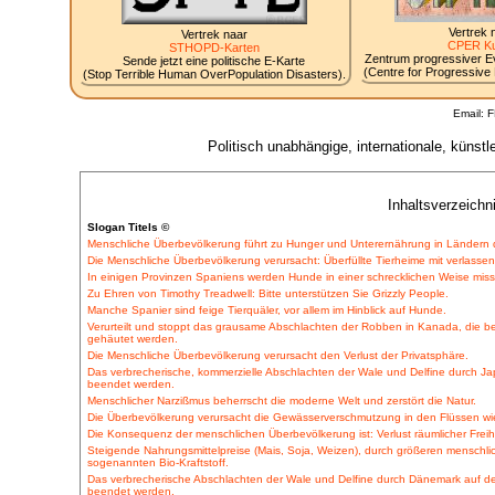
Vertrek 
Vertrek naar
CPER Ku
STHOPD-Karten
Zentrum progressiver Evo
Sende jetzt eine politische E-Karte
(Centre for Progressive E
(Stop Terrible Human OverPopulation Disasters).
Email: 
Politisch unabhängige, internationale, küns
Inhaltsverzeichn
Slogan Titels ©
Menschliche Überbevölkerung führt zu Hunger und Unterernährung in Ländern der
Die Menschliche Überbevölkerung verursacht: Überfüllte Tierheime mit verlasse
In einigen Provinzen Spaniens werden Hunde in einer schrecklichen Weise miss
Zu Ehren von Timothy Treadwell: Bitte unterstützen Sie Grizzly People.
Manche Spanier sind feige Tierquäler, vor allem im Hinblick auf Hunde.
Verurteilt und stoppt das grausame Abschlachten der Robben in Kanada, die be
gehäutet werden.
Die Menschliche Überbevölkerung verursacht den Verlust der Privatsphäre.
Das verbrecherische, kommerzielle Abschlachten der Wale und Delfine durch J
beendet werden.
Menschlicher Narzißmus beherrscht die moderne Welt und zerstört die Natur.
Die Überbevölkerung verursacht die Gewässerverschmutzung in den Flüssen wi
Die Konsequenz der menschlichen Überbevölkerung ist: Verlust räumlicher Frei
Steigende Nahrungsmittelpreise (Mais, Soja, Weizen), durch größeren menschli
sogenannten Bio-Kraftstoff.
Das verbrecherische Abschlachten der Wale und Delfine durch Dänemark auf den
beendet werden.