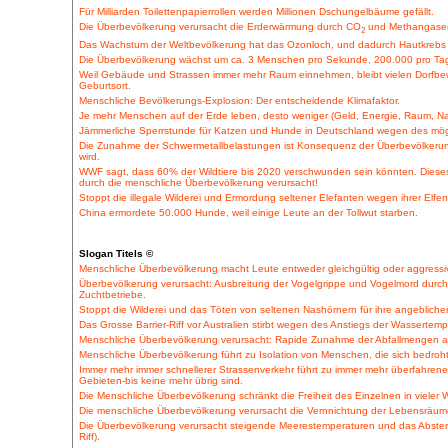
Für Milliarden Toilettenpapierrollen werden Millionen Dschungelbäume gefällt.
Die Überbevölkerung verursacht die Erderwärmung durch CO
und Methangasem
2
Das Wachstum der Weltbevölkerung hat das Ozonloch, und dadurch Hautkrebs 
Die Überbevölkerung wächst um ca. 3 Menschen pro Sekunde, 200.000 pro Tag, 
Weil Gebäude und Strassen immer mehr Raum einnehmen, bleibt vielen Dorfbew
Geburtsort.
Menschliche Bevölkerungs-Explosion: Der entscheidende Klimafaktor.
Je mehr Menschen auf der Erde leben, desto weniger (Geld, Energie, Raum, Nahr
Jämmerliche Sperrstunde für Katzen und Hunde in Deutschland wegen des mög
Die Zunahme der Schwermetallbelastungen ist Konsequenz der Überbevölkerung
wird.
WWF sagt, dass 60% der Wildtiere bis 2020 verschwunden sein könnten. Diese
durch die menschliche Überbevölkerung verursacht!
Stoppt die illegale Wilderei und Ermordung seltener Elefanten wegen ihrer Elfe
China ermordete 50.000 Hunde, weil einige Leute an der Tollwut starben.
Slogan Titels ©
Menschliche Überbevölkerung macht Leute entweder gleichgültig oder aggressi
Überbevölkerung verursacht: Ausbreitung der Vogelgrippe und Vogelmord durch 
Zuchtbetriebe.
Stoppt die Wilderei und das Töten von seltenen Nashörnern für ihre angebliche
Das Grosse Barrier-Riff vor Australien stirbt wegen des Anstiegs der Wassertemp
Menschliche Überbevölkerung verursacht: Rapide Zunahme der Abfallmengen an
Menschliche Überbevölkerung führt zu Isolation von Menschen, die sich bedroht
Immer mehr immer schnellerer Strassenverkehr führt zu immer mehr überfahrene
Gebieten-bis keine mehr übrig sind.
Die Menschliche Überbevölkerung schränkt die Freiheit des Einzelnen in vieler W
Die menschliche Überbevölkerung verursacht die Vernnichtung der Lebensräume
Die Überbevölkerung verursacht steigende Meerestemperaturen und das Absterbe
Riff).