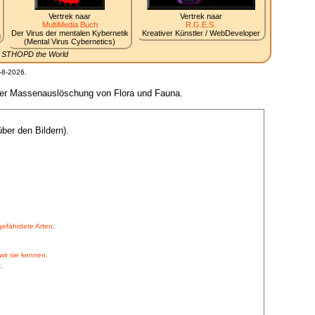
Vertrek naar
Vertrek naar
MultiMedia Buch
R.G.E.S.
Der Virus der mentalen Kybernetik
Kreativer Künstler / WebDeveloper
g
(Mental Virus Cybernetics)
.. STHOPD the World
-8-2026.
s der Massenauslöschung von Flora und Fauna.
ber den Bildern).
efährdete Arten.
wir sie kennen.
.