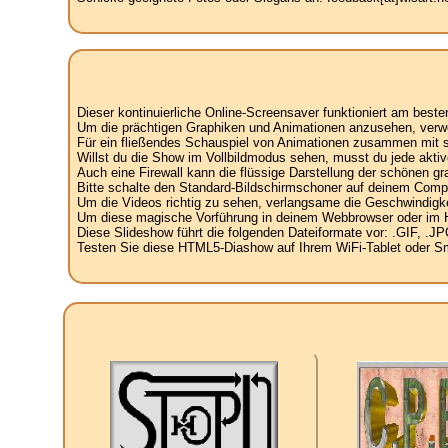
Dieser kontinuierliche Online-Screensaver funktioniert am best
Um die prächtigen Graphiken und Animationen anzusehen, verw
Für ein fließendes Schauspiel von Animationen zusammen mit spe
Willst du die Show im Vollbildmodus sehen, musst du jede aktiv
Auch eine Firewall kann die flüssige Darstellung der schönen g
Bitte schalte den Standard-Bildschirmschoner auf deinem Compu
Um die Videos richtig zu sehen, verlangsame die Geschwindigke
Um diese magische Vorführung in deinem Webbrowser oder im Hint
Diese Slideshow führt die folgenden Dateiformate vor: .GIF, 
Testen Sie diese HTML5-Diashow auf Ihrem WiFi-Tablet oder Sma