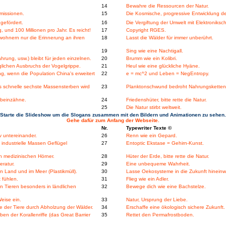
14
Bewahre die Ressourcen der Natur.
issionen.
15
Die Kosmische, progressive Entwicklung der
gefördert.
16
Die Vergiftung der Umwelt mit Elektroniks
und 100 Millionen pro Jahr. Es reicht!
17
Copyright RGES.
ohnern nur die Erinnerung an ihren
18
Lasst die Wälder für immer unberührt.
19
Sing wie eine Nachtigall.
ung, usw.) bleibt für jeden einzelnen.
20
Brumm wie ein Kolibri.
lichen Ausbruchs der Vogelgrippe.
21
Heul wie eine glückliche Hyäne.
, wenn die Population China's erweitert
22
e = mc^2 und Leben = NegEntropy.
s schnelle sechste Massensterben wird
23
Planktonschwund bedroht Nahrungsketten
nbeinzähne.
24
Friedenshüter, bitte rette die Natur.
25
Die Natur stirbt weltweit.
Starte die Slideshow um die Slogans zusammen mit den Bildern und Animationen zu sehen.
Gehe dafür zum Anfang der Webseite.
Nr.
Typewriter Texte ©
v untereinander.
26
Renn wie ein Gepard.
industrielle Massen Geflügel
27
Entoptic Ekstase = Gehirn-Kunst.
n medizinischen Hörner.
28
Hüter der Erde, bitte rette die Natur.
eratur.
29
Eine unbequeme Wahrheit.
 Land und im Meer (Plastikmüll).
30
Lasse Oekosysteme in die Zukunft hinein
 fühlen.
31
Flieg wie ein Adler.
n Tieren besonders in ländlichen
32
Bewege dich wie eine Bachstelze.
eise ein.
33
Natur, Ursprung der Liebe.
 der Tiere durch Abholzung der Wälder.
34
Erschaffe eine ökologisch sichere Zukunft.
n der Korallenriffe (das Great Barrier
35
Rettet den Permafrostboden.