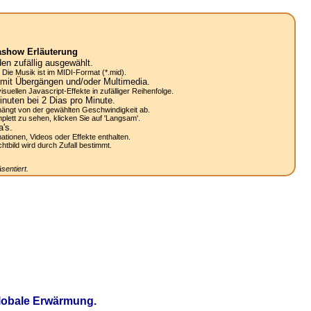
ashow Erläuterung
n zufällig ausgewählt.
Die Musik ist im MIDI-Format (*.mid).
mit Übergängen und/oder Multimedia.
uellen Javascript-Effekte in zufälliger Reihenfolge.
nuten bei 2
Dias
pro Minute.
ängt von der gewählten Geschwindigkeit ab.
lett zu sehen, klicken Sie auf 'Langsam'.
a's.
mationen, Videos oder Effekte enthalten.
bild wird durch Zufall bestimmt.
sentiert.
globale Erwärmung.