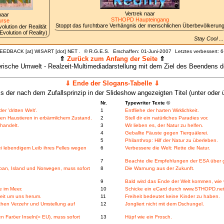
Vertrek naar
naar
STHOPD Haupteingang
rse
Stoppt das furchtbare Verhängnis der menschlichen Überbevölkerun
lution der Realität
volution of Reality)
Stay Cool .
FEEDBACK [at] WISART [dot] NET .
©
R.G.E.S.
Erschaffen: 01-Juni-2007
Letztes verbessert:
6
⇑
Zurück zum Anfang der Seite
⇑
tlerische Umwelt - Realzeit-Multimediadarstellung mit dem Ziel des Beenden
⇓ Ende der Slogans-Tabelle ⇓
is der nach dem Zufallsprinzip in der Slideshow angezeigten Titel (unter oder ü
Nr.
Typewriter Texte ©
 'dritten Welt'.
1
Entfliehe der harten Wirklichkeit.
nen Haustieren in erbärmlichem Zustand.
2
Stell dir ein natürliches Paradies vor.
handelt.
3
Wir lieben es, der Natur zu helfen.
4
Geballte Fäuste gegen Tierquälerei.
5
Philanthrop: Hilf der Natur zu überleben.
i lebendigem Leib ihres Felles wegen
6
Verbessere die Welt: Rette die Natur.
7
Beachte die Empfehlungen der ESA über g
apan, Island und Norwegen, muss sofort
8
Die Warnung aus der Zukunft.
9
Bald wird das Ende der Welt kommen, wie 
e im Meer.
10
Schicke ein eCard durch www.STHOPD.net
heit um uns herum.
11
Freiheit bedeutet keine Kinder zu haben.
chen Verzehr und Umstellung auf
12
Jongliert nicht mit dem Dschungel.
 Faröer Inseln(= EU), muss sofort
13
Hüpf wie ein Frosch.