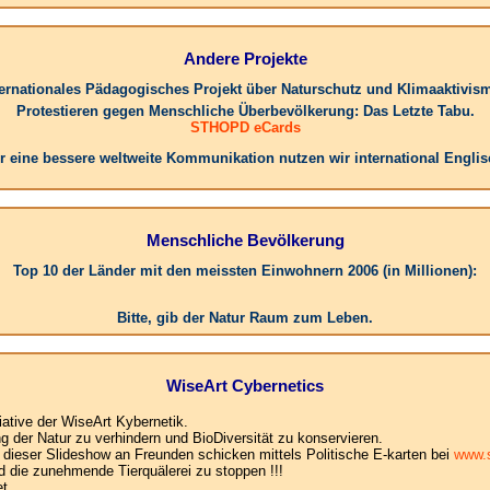
Andere Projekte
ternationales Pädagogisches Projekt über Naturschutz und Klimaaktivis
Protestieren gegen Menschliche Überbevölkerung: Das Letzte Tabu.
STHOPD eCards
r eine bessere weltweite Kommunikation nutzen wir international Englis
Menschliche Bevölkerung
Top 10 der Länder mit den meissten Einwohnern 2006 (in Millionen):
1.China:
Bitte, gib der Natur Raum zum Leben.
WiseArt Cybernetics
iative der WiseArt Kybernetik.
der Natur zu verhindern und BioDiversität zu konservieren.
e dieser Slideshow an Freunden schicken mittels Politische E-karten bei
www.s
d die zunehmende Tierquälerei zu stoppen !!!
t .