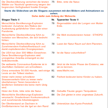
Die Überbevölkerung vernichtet die letzten
75
Bitte, rette die Natur.
Wälder zur 'Nutzholz'-gewinnung wegen der
begrenzten Verfügbarkeit fossiler Energie.
Starte die Slideshow um die Slogans zusammen mit den Bildern und Animationen zu
sehen.
Gehe dafür zum Anfang der Webseite.
Slogan Titels ©
Nr.
Typewriter Texte ©
Menschliche Bevölkerungs-Explosion
76
Regenwälder sind die Lungen von Mutter
bedeutet: Zunahme des Risikos der
Erde.
Ausbreitung gefährlicher Viren oder einer
Pandemie.
Menschliche Überbevölkerung führt zu
77
Die Welt revolutionieren heisst : STHOPD
Isolation von Menschen, die sich bedroht
es.
fühlen.
Menschliche Überbevölkerung führt zu
78
Lasst der Natur Raum auf dem Planeten.
Zunehmendem Kraftstoffverbrauch und
damit explodierenden Energiepreisen.
Die USA hat über 300 Million Einwohner.
79
Ist die Natur zukunftsfest?
Diese Bevölkerungs-Explosion wird
unregierbar. Amerika ermangelt es der
Selbstkontrolle.
Die weltweite Coronavirus-Epidemie ist in
80
Jetzt ist die letzte Phase der Existenz, wie
überfüllten Gebieten am schnellsten.
wir es kennen.
China ermordete 50.000 Hunde, weil einige
81
www.WisArt.net.
Leute an der Tollwut starben.
Immer mehr immer schnellerer
82
Freiheit bedeutet keine Kinder zu haben.
Strassenverkehr führt zu immer mehr
überfahrenen Tieren besonders in
ländlichen Gebieten-bis keine mehr übrig
sind.
Hüter der Erde, bitte rette die Natur.
83
Geballte Fäuste gegen Tierquälerei.
Menschliche Bevölkerungs-Explosion
84
Die Zeit gleitet in eine ungewisse Zukunft.
verursacht: Gnadenlosen Konkurrenzdruck
und zunehmende Arbeitslosigkeit.
Der Überbestand an Dachsen in
85
Unterstütze das Kyoto-Protokoll.
Großbritanniene hat die Igel an den Rand