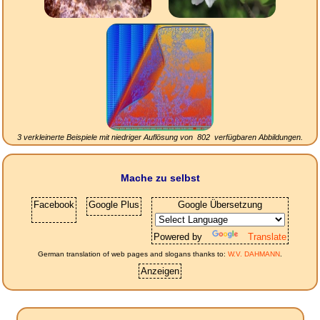
3 verkleinerte Beispiele mit niedriger Auflösung von
802
verfügbaren Abbildungen.
Mache zu selbst
Facebook
Google Plus
Google Übersetzung
Powered by
Translate
German translation of web pages and slogans thanks to:
W.V. DAHMANN
.
Anzeigen