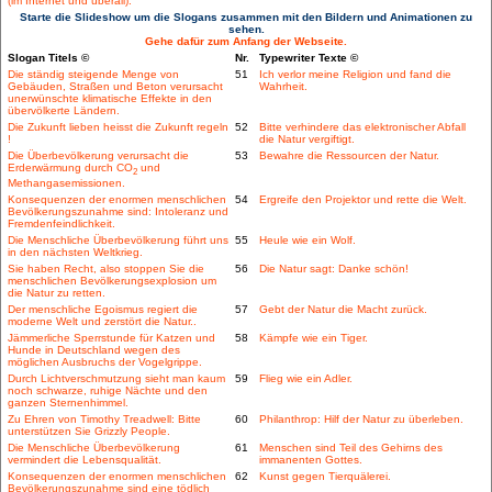
(im Internet und überall).
Starte die Slideshow um die Slogans zusammen mit den Bildern und Animationen zu
sehen.
Gehe dafür zum Anfang der Webseite.
Slogan Titels ©
Nr.
Typewriter Texte ©
Die ständig steigende Menge von
51
Ich verlor meine Religion und fand die
Gebäuden, Straßen und Beton verursacht
Wahrheit.
unerwünschte klimatische Effekte in den
übervölkerte Ländern.
Die Zukunft lieben heisst die Zukunft regeln
52
Bitte verhindere das elektronischer Abfall
!
die Natur vergiftigt.
Die Überbevölkerung verursacht die
53
Bewahre die Ressourcen der Natur.
Erderwärmung durch CO
und
2
Methangasemissionen.
Konsequenzen der enormen menschlichen
54
Ergreife den Projektor und rette die Welt.
Bevölkerungszunahme sind: Intoleranz und
Fremdenfeindlichkeit.
Die Menschliche Überbevölkerung führt uns
55
Heule wie ein Wolf.
in den nächsten Weltkrieg.
Sie haben Recht, also stoppen Sie die
56
Die Natur sagt: Danke schön!
menschlichen Bevölkerungsexplosion um
die Natur zu retten.
Der menschliche Egoismus regiert die
57
Gebt der Natur die Macht zurück.
moderne Welt und zerstört die Natur..
Jämmerliche Sperrstunde für Katzen und
58
Kämpfe wie ein Tiger.
Hunde in Deutschland wegen des
möglichen Ausbruchs der Vogelgrippe.
Durch Lichtverschmutzung sieht man kaum
59
Flieg wie ein Adler.
noch schwarze, ruhige Nächte und den
ganzen Sternenhimmel.
Zu Ehren von Timothy Treadwell: Bitte
60
Philanthrop: Hilf der Natur zu überleben.
unterstützen Sie Grizzly People.
Die Menschliche Überbevölkerung
61
Menschen sind Teil des Gehirns des
vermindert die Lebensqualität.
immanenten Gottes.
Konsequenzen der enormen menschlichen
62
Kunst gegen Tierquälerei.
Bevölkerungszunahme sind eine tödlich