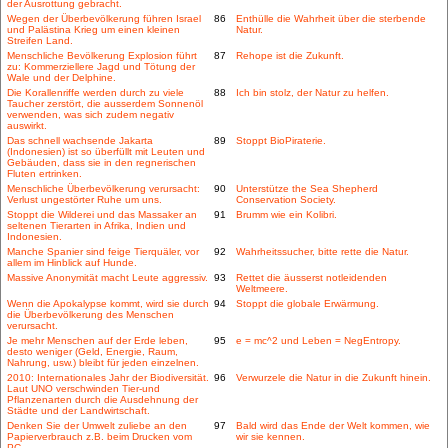
der Ausrottung gebracht.
Wegen der Überbevölkerung führen Israel
86
Enthülle die Wahrheit über die sterbende
und Palästina Krieg um einen kleinen
Natur.
Streifen Land.
Menschliche Bevölkerung Explosion führt
87
Rehope ist die Zukunft.
zu: Kommerziellere Jagd und Tötung der
Wale und der Delphine.
Die Korallenriffe werden durch zu viele
88
Ich bin stolz, der Natur zu helfen.
Taucher zerstört, die ausserdem Sonnenöl
verwenden, was sich zudem negativ
auswirkt.
Das schnell wachsende Jakarta
89
Stoppt BioPiraterie.
(Indonesien) ist so überfüllt mit Leuten und
Gebäuden, dass sie in den regnerischen
Fluten ertrinken.
Menschliche Überbevölkerung verursacht:
90
Unterstütze the Sea Shepherd
Verlust ungestörter Ruhe um uns.
Conservation Society.
Stoppt die Wilderei und das Massaker an
91
Brumm wie ein Kolibri.
seltenen Tierarten in Afrika, Indien und
Indonesien.
Manche Spanier sind feige Tierquäler, vor
92
Wahrheitssucher, bitte rette die Natur.
allem im Hinblick auf Hunde.
Massive Anonymität macht Leute aggressiv.
93
Rettet die äusserst notleidenden
Weltmeere.
Wenn die Apokalypse kommt, wird sie durch
94
Stoppt die globale Erwärmung.
die Überbevölkerung des Menschen
verursacht.
Je mehr Menschen auf der Erde leben,
95
e = mc^2 und Leben = NegEntropy.
desto weniger (Geld, Energie, Raum,
Nahrung, usw.) bleibt für jeden einzelnen.
2010: Internationales Jahr der Biodiversität.
96
Verwurzele die Natur in die Zukunft hinein.
Laut UNO verschwinden Tier-und
Pflanzenarten durch die Ausdehnung der
Städte und der Landwirtschaft.
Denken Sie der Umwelt zuliebe an den
97
Bald wird das Ende der Welt kommen, wie
Papierverbrauch z.B. beim Drucken vom
wir sie kennen.
PC.