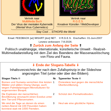
Vertrek naar
Vertrek naar
MultiMedia Buch
R.G.E.S.
Der Virus der mentalen Kybernetik
Kreativer Künstler / WebDeveloper
(Mental Virus Cybernetics)
Stay Cool ... STHOPD the World
Email: FEEDBACK [at] WISART [dot] NET .
©
R.G.E.S.
Erschaffen: 01-Juni-2007
Letztes verbessert:
7-8-2026.
⇑
Zurück zum Anfang der Seite
⇑
Politisch unabhängige, internationale, künstlerische Umwelt - Realzeit-
Multimediadarstellung mit dem Ziel des Beendens der Massenauslöschung
von Flora und Fauna.
⇓ Ende der Slogans-Tabelle ⇓
Inhaltsverzeichnis der nach dem Zufallsprinzip in der Slideshow
angezeigten Titel (unter oder über den Bildern).
Slogan Titels ©
Nr.
Typewriter Texte ©
Borneo und Sumatra vernichten ihre letzten
1
Protestiere laut gegen die menschliche
Wälder und wilden Orang Utangs, auch
Überbevölkerung.
wegen Palmölplantagen-Monokulturen für
sogenannten Biosprit.
Die Explosion der menschlichen
2
Schützt den Permafrostboden.
Bevölkerung verursacht einen Exodus unter
den Tier-und Pflanzenarten.
Wo sind die Tage an denen du einen
3
Heul wie eine glückliche Hyäne.
netten Abend mit 100 Freunden haben
konntest statt mit 1000 Fremden.