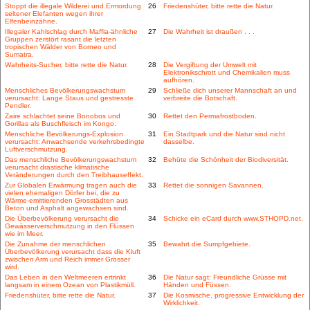
Stoppt die illegale Wilderei und Ermordung
26
Friedenshüter, bitte rette die Natur.
seltener Elefanten wegen ihrer
Elfenbeinzähne.
Illegaler Kahlschlag durch Maffia-ähnliche
27
Die Wahrheit ist draußen . . .
Gruppen zerstört rasant die letzten
tropischen Wälder von Borneo und
Sumatra.
Wahrheits-Sucher, bitte rette die Natur.
28
Die Vergiftung der Umwelt mit
Elektronikschrott und Chemikalien muss
aufhören.
Menschliches Bevölkerungswachstum
29
Schließe dich unserer Mannschaft an und
verursacht: Lange Staus und gestresste
verbreite die Botschaft.
Pendler.
Zaire schlachtet seine Bonobos und
30
Rettet den Permafrostboden.
Gorillas als Buschfleisch im Kongo.
Menschliche Bevölkerungs-Explosion
31
Ein Stadtpark und die Natur sind nicht
verursacht: Anwachsende verkehrsbedingte
dasselbe.
Luftverschmutzung.
Das menschliche Bevölkerungswachstum
32
Behüte die Schönheit der Biodiversität.
verursacht drastische klimatische
Veränderungen durch den Treibhauseffekt.
Zur Globalen Erwärmung tragen auch die
33
Rettet die sonnigen Savannen.
vielen ehemaligen Dörfer bei, die zu
Wärme-emittierenden Grosstädten aus
Beton und Asphalt angewachsen sind.
Die Überbevölkerung verursacht die
34
Schicke ein eCard durch www.STHOPD.net.
Gewässerverschmutzung in den Flüssen
wie im Meer.
Die Zunahme der menschlichen
35
Bewahrt die Sumpfgebiete.
Überbevölkerung verursacht dass die Kluft
zwischen Arm und Reich immer Grösser
wird.
Das Leben in den Weltmeeren ertrinkt
36
Die Natur sagt: Freundliche Grüsse mit
langsam in einem Ozean von Plastikmüll.
Händen und Füssen.
Friedenshüter, bitte rette die Natur.
37
Die Kosmische, progressive Entwicklung der
Wirklichkeit.