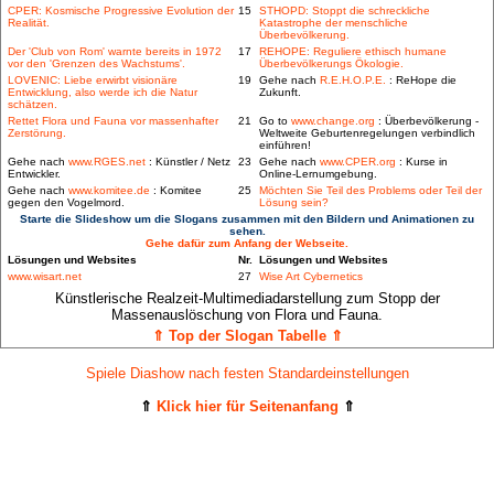
CPER: Kosmische Progressive Evolution der
15
STHOPD: Stoppt die schreckliche
Realität.
Katastrophe der menschliche
Überbevölkerung.
Der 'Club von Rom' warnte bereits in 1972
17
REHOPE: Reguliere ethisch humane
vor den 'Grenzen des Wachstums'.
Überbevölkerungs Ökologie.
LOVENIC: Liebe erwirbt visionäre
19
Gehe nach
R.E.H.O.P.E.
: ReHope die
Entwicklung, also werde ich die Natur
Zukunft.
schätzen.
Rettet Flora und Fauna vor massenhafter
21
Go to
www.change.org
: Überbevölkerung -
Zerstörung.
Weltweite Geburtenregelungen verbindlich
einführen!
Gehe nach
www.RGES.net
: Künstler / Netz
23
Gehe nach
www.CPER.org
: Kurse in
Entwickler.
Online-Lernumgebung.
Gehe nach
www.komitee.de
: Komitee
25
Möchten Sie Teil des Problems oder Teil der
gegen den Vogelmord.
Lösung sein?
Starte die Slideshow um die Slogans zusammen mit den Bildern und Animationen zu
sehen.
Gehe dafür zum Anfang der Webseite.
Lösungen und Websites
Nr.
Lösungen und Websites
www.wisart.net
27
Wise Art Cybernetics
Künstlerische Realzeit-Multimediadarstellung zum Stopp der
Massenauslöschung von Flora und Fauna.
⇑ Top der Slogan Tabelle ⇑
Spiele Diashow nach festen Standardeinstellungen
⇑
Klick hier für Seitenanfang
⇑