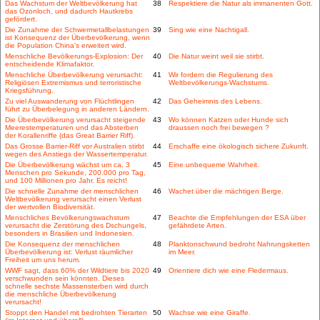
Das Wachstum der Weltbevölkerung hat
38
Respektiere die Natur als immanenten Gott.
das Ozonloch, und dadurch Hautkrebs
gefördert.
Die Zunahme der Schwermetallbelastungen
39
Sing wie eine Nachtigall.
ist Konsequenz der Überbevölkerung, wenn
die Population China's erweitert wird.
Menschliche Bevölkerungs-Explosion: Der
40
Die Natur weint weil sie stirbt.
entscheidende Klimafaktor.
Menschliche Überbevölkerung verursacht:
41
Wir fordern die Regulierung des
Religiösen Extremismus und terroristische
Weltbevölkerungs-Wachstums.
Kriegsführung.
Zu viel Auswanderung von Flüchtlingen
42
Das Geheimnis des Lebens.
führt zu Überbelegung in anderen Ländern.
Die Überbevölkerung verursacht steigende
43
Wo können Katzen oder Hunde sich
Meerestemperaturen und das Absterben
draussen noch frei bewegen ?
der Korallenriffe (das Great Barrier Riff).
Das Grosse Barrier-Riff vor Australien stirbt
44
Erschaffe eine ökologisch sichere Zukunft.
wegen des Anstiegs der Wassertemperatur.
Die Überbevölkerung wächst um ca. 3
45
Eine unbequeme Wahrheit.
Menschen pro Sekunde, 200.000 pro Tag,
und 100 Millionen pro Jahr. Es reicht!
Die schnelle Zunahme der menschlichen
46
Wachet über die mächtigen Berge.
Weltbevölkerung verursacht einen Verlust
der wertvollen Biodiversität.
Menschliches Bevölkerungswachstum
47
Beachte die Empfehlungen der ESA über
verursacht die Zerstörung des Dschungels,
gefährdete Arten.
besonders in Brasilien und Indonesien.
Die Konsequenz der menschlichen
48
Planktonschwund bedroht Nahrungsketten
Überbevölkerung ist: Verlust räumlicher
im Meer.
Freiheit um uns herum.
WWF sagt, dass 60% der Wildtiere bis 2020
49
Orientiere dich wie eine Fledermaus.
verschwunden sein könnten. Dieses
schnelle sechste Massensterben wird durch
die menschliche Überbevölkerung
verursacht!
Stoppt den Handel mit bedrohten Tierarten
50
Wachse wie eine Giraffe.