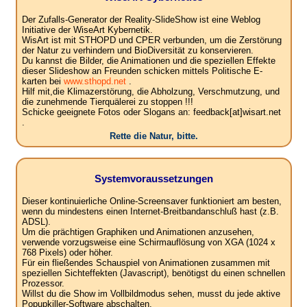
Der Zufalls-Generator der Reality-SlideShow ist eine Weblog
Initiative der WiseArt Kybernetik.
WisArt ist mit STHOPD und CPER verbunden, um die Zerstörung
der Natur zu verhindern und BioDiversität zu konservieren.
Du kannst die Bilder, die Animationen und die speziellen Effekte
dieser Slideshow an Freunden schicken mittels Politische E-
karten bei
www.sthopd.net
.
Hilf mit,die Klimazerstörung, die Abholzung, Verschmutzung, und
die zunehmende Tierquälerei zu stoppen !!!
Schicke geeignete Fotos oder Slogans an: feedback[at]wisart.net
.
Rette die Natur, bitte.
Systemvoraussetzungen
Dieser kontinuierliche Online-Screensaver funktioniert am besten,
wenn du mindestens einen Internet-Breitbandanschluß hast (z.B.
ADSL).
Um die prächtigen Graphiken und Animationen anzusehen,
verwende vorzugsweise eine Schirmauflösung von XGA (1024 x
768 Pixels) oder höher.
Für ein fließendes Schauspiel von Animationen zusammen mit
speziellen Sichteffekten (Javascript), benötigst du einen schnellen
Prozessor.
Willst du die Show im Vollbildmodus sehen, musst du jede aktive
Popupkiller-Software abschalten.