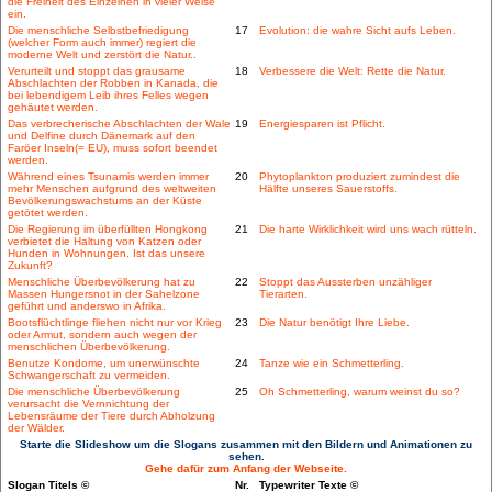
die Freiheit des Einzelnen in vieler Weise
ein.
Die menschliche Selbstbefriedigung
17
Evolution: die wahre Sicht aufs Leben.
(welcher Form auch immer) regiert die
moderne Welt und zerstört die Natur..
Verurteilt und stoppt das grausame
18
Verbessere die Welt: Rette die Natur.
Abschlachten der Robben in Kanada, die
bei lebendigem Leib ihres Felles wegen
gehäutet werden.
Das verbrecherische Abschlachten der Wale
19
Energiesparen ist Pflicht.
und Delfine durch Dänemark auf den
Faröer Inseln(= EU), muss sofort beendet
werden.
Während eines Tsunamis werden immer
20
Phytoplankton produziert zumindest die
mehr Menschen aufgrund des weltweiten
Hälfte unseres Sauerstoffs.
Bevölkerungswachstums an der Küste
getötet werden.
Die Regierung im überfüllten Hongkong
21
Die harte Wirklichkeit wird uns wach rütteln.
verbietet die Haltung von Katzen oder
Hunden in Wohnungen. Ist das unsere
Zukunft?
Menschliche Überbevölkerung hat zu
22
Stoppt das Aussterben unzähliger
Massen Hungersnot in der Sahelzone
Tierarten.
geführt und anderswo in Afrika.
Bootsflüchtlinge fliehen nicht nur vor Krieg
23
Die Natur benötigt Ihre Liebe.
oder Armut, sondern auch wegen der
menschlichen Überbevölkerung.
Benutze Kondome, um unerwünschte
24
Tanze wie ein Schmetterling.
Schwangerschaft zu vermeiden.
Die menschliche Überbevölkerung
25
Oh Schmetterling, warum weinst du so?
verursacht die Vernnichtung der
Lebensräume der Tiere durch Abholzung
der Wälder.
Starte die Slideshow um die Slogans zusammen mit den Bildern und Animationen zu
sehen.
Gehe dafür zum Anfang der Webseite.
Slogan Titels ©
Nr.
Typewriter Texte ©