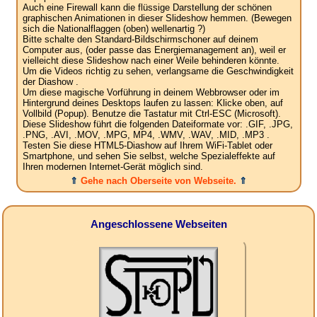
Auch eine Firewall kann die flüssige Darstellung der schönen
graphischen Animationen in dieser Slideshow hemmen. (Bewegen
sich die Nationalflaggen (oben) wellenartig ?)
Bitte schalte den Standard-Bildschirmschoner auf deinem
Computer aus, (oder passe das Energiemanagement an), weil er
vielleicht diese Slideshow nach einer Weile behinderen könnte.
Um die Videos richtig zu sehen, verlangsame die Geschwindigkeit
der Diashow .
Um diese magische Vorführung in deinem Webbrowser oder im
Hintergrund deines Desktops laufen zu lassen: Klicke oben, auf
Vollbild (Popup). Benutze die Tastatur mit Ctrl-ESC (Microsoft).
Diese Slideshow führt die folgenden Dateiformate vor: .GIF, .JPG,
.PNG, .AVI, .MOV, .MPG, MP4, .WMV, .WAV, .MID, .MP3 .
Testen Sie diese HTML5-Diashow auf Ihrem WiFi-Tablet oder
Smartphone, und sehen Sie selbst, welche Spezialeffekte auf
Ihren modernen Internet-Gerät möglich sind.
⇑
Gehe nach Oberseite von Webseite.
⇑
Angeschlossene Webseiten