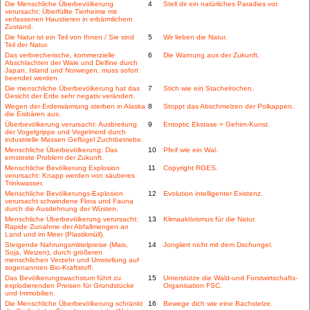
Die Menschliche Überbevölkerung
4
Stell dir ein natürliches Paradies vor.
verursacht: Überfüllte Tierheime mit
verlassenen Haustieren in erbärmlichem
Zustand.
Die Natur ist ein Teil von Ihnen / Sie sind
5
Wir lieben die Natur.
Teil der Natur.
Das verbrecherische, kommerzielle
6
Die Warnung aus der Zukunft.
Abschlachten der Wale und Delfine durch
Japan, Island und Norwegen, muss sofort
beendet werden.
Die menschliche Überbevölkerung hat das
7
Stich wie ein Stachelrochen.
Gesicht der Erde sehr negativ verändert.
Wegen der Erderwärmung sterben in Alaska
8
Stoppt das Abschmelzen der Polkappen.
die Eisbären aus.
Überbevölkerung verursacht: Ausbreitung
9
Entoptic Ekstase = Gehirn-Kunst.
der Vogelgrippe und Vogelmord durch
industrielle Massen Geflügel Zuchtbetriebe.
Menschliche Überbevölkerung: Das
10
Pfeif wie ein Wal.
ernsteste Problem der Zukunft.
Menschliche Bevölkerung Explosion
11
Copyright RGES.
verursacht: Knapp werden von säuberes
Trinkwasser.
Menschliche Bevölkerungs-Explosion
12
Evolution intelligenter Existenz.
verursacht schwindene Flora und Fauna
durch die Ausdehnung der Wüsten.
Menschliche Überbevölkerung verursacht:
13
Klimaaktivismus für die Natur.
Rapide Zunahme der Abfallmengen an
Land und im Meer (Plastikmüll).
Steigende Nahrungsmittelpreise (Mais,
14
Jongliert nicht mit dem Dschungel.
Soja, Weizen), durch größeren
menschlichen Verzehr und Umstellung auf
sogenannten Bio-Kraftstoff.
Das Bevölkerungswachstum führt zu
15
Unterstütze die Wald-und Forstwirtschafts-
explodierenden Preisen für Grundstücke
Organisation FSC.
und Immobilien.
Die Menschliche Überbevölkerung schränkt
16
Bewege dich wie eine Bachstelze.