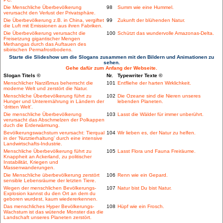
Die Menschliche Überbevölkerung
98
Summ wie eine Hummel.
verursacht den Verlust der Privatsphäre.
Die Überbevölkerung z.B. in China, vergiftet
99
Zukunft der blühenden Natur.
die Luft mit Emissionen aus ihren Fabriken.
Die Überbevölkerung verursacht die
100
Schützt das wundervolle Amazonas-Delta.
Freisetzung gigantischer Mengen
Methangas durch das Auftauen des
sibirischen Permafrostbodens.
Starte die Slideshow um die Slogans zusammen mit den Bildern und Animationen zu
sehen.
Gehe dafür zum Anfang der Webseite.
Slogan Titels ©
Nr.
Typewriter Texte ©
Menschlicher Narzißmus beherrscht die
101
Entfliehe der harten Wirklichkeit.
moderne Welt und zerstört die Natur.
Menschliche Überbevölkerung führt zu
102
Die Ozeane sind die Nieren unseres
Hunger und Unterernährung in Ländern der
lebenden Planeten.
'dritten Welt'.
Die menschliche Überbevölkerung
103
Lasst die Wälder für immer unberührt.
verursacht das Abschmelzen der Polkappen
duch die Erderwärmung.
Bevölkerungswachstum verursacht: Tierqual
104
Wir lieben es, der Natur zu helfen.
in der 'Nutztierhaltung' durch eine intensive
Landwirtschafts-Industrie.
Menschliche Überbevölkerung führt zu
105
Lasst Flora und Fauna Freiräume.
Knappheit an Ackerland, zu politischer
Instabilität, Kriegen und
Massenwanderungen.
Die Menschliche überbevölkerung zerstört
106
Renn wie ein Gepard.
sensible Lebensräume der letzten Tiere.
Wegen der menschlichen Bevölkerungs-
107
Natur bist Du bist Natur.
Explosion kannst du den Ort an dem du
geboren wurdest, kaum wiedererkennen.
Das menschliches Hyper Bevölkerungs-
108
Hüpf wie ein Frosch.
Wachstum ist das wütende Monster das die
Landschaft unseres Planeten zerstört.