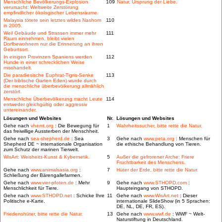
Menschliche Bevölkerungs-Explosion
109
Natur, Ursprung der Liebe.
verursacht: Weltweite Zerstörung
empfindlicher ökologischer Lebensräume.
Malaysia tötete sein letztes wildes Nashorn
110
in 2005.
Weil Gebäude und Strassen immer mehr
111
Raum einnehmen, bleibt vielen
Dorfbewohnern nur die Erinnerung an ihren
Geburtsort.
In einigen Provinzen Spaniens werden
112
Hunde in einer schrecklichen Weise
misshandelt.
Die paradiesische Euphrat-Tigris-Senke
113
(Der biblische Garten Eden) wurde durch
die menschliche überbevölkerung allmählich
zerstört.
Menschliche Überbevölkerung macht Leute
114
entweder gleichgültig oder aggressiv
untereinander.
Lösungen und Websites
Nr.
Lösungen und Websites
Gehe nach
vhemt.org
: Die Bewegung für
1
Wahrheitssucher, bitte rette die Natur.
das freiwillige Aussterben der Menschheit.
Gehe nach
sea-shepherd.de
: Sea
3
Gehe nach
www.peta.org
: Menschen für
Shepherd DE ~ internationale Organisation
die ethische Behandlung von Tieren.
zum Schutz der marinen Tierwelt.
WisArt: Weisheits-Kunst & Kybernetik.
5
Außer die gefrorener Arche: Friere
Fruchtbarkeit des Menschens.
Gehe nach
www.animalsasia.org
:
7
Hüter der Erde, bitte rette die Natur.
Schließung der Bärengallefarmen.
Gehe nach
www.vier-pfoten.de
: Mehr
9
Gehe nach
www.STHOPD.com
:
Menschlichkeit für Tiere.
Haupteingang von STHOPD.
Gehe nach
www.STHOPD.net
: Schicke Ihre
11
Gehe nach
www.WisArt.net
: Dieser
Politische e-Karte.
internationale SlideShow (in 5 Sprachen:
DE, NL, DE, FR, ES).
Friedenshüter, bitte rette die Natur.
13
Gehe nach
www.wwf.de
: WWF ~ Welt-
Naturstiftung in Deutschland.