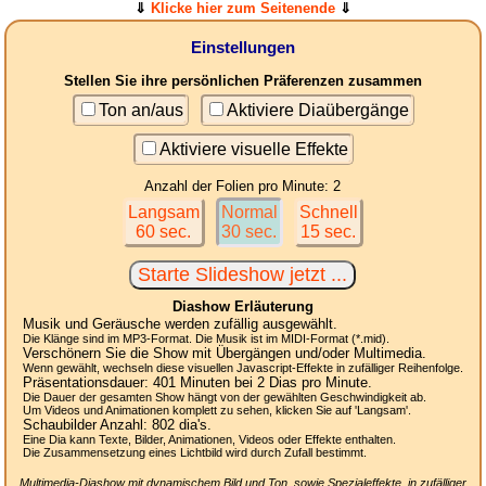
⇓
Klicke hier zum Seitenende
⇓
Einstellungen
Stellen Sie ihre persönlichen Präferenzen zusammen
Ton an/aus
Aktiviere Diaübergänge
Aktiviere visuelle Effekte
Anzahl der Folien pro Minute: 2
Langsam
Normal
Schnell
60 sec.
30 sec.
15 sec.
Diashow Erläuterung
Musik und Geräusche werden zufällig ausgewählt.
Die Klänge sind im MP3-Format. Die Musik ist im MIDI-Format (*.mid).
Verschönern Sie die Show mit Übergängen und/oder Multimedia.
Wenn gewählt, wechseln diese visuellen Javascript-Effekte in zufälliger Reihenfolge.
Präsentationsdauer:
401
Minuten bei 2
Dias
pro Minute.
Die Dauer der gesamten Show hängt von der gewählten Geschwindigkeit ab.
Um Videos und Animationen komplett zu sehen, klicken Sie auf 'Langsam'.
Schaubilder Anzahl:
802
dia's.
Eine Dia kann Texte, Bilder, Animationen, Videos oder Effekte enthalten.
Die Zusammensetzung eines Lichtbild wird durch Zufall bestimmt.
Multimedia-Diashow mit dynamischem Bild und Ton, sowie Spezialeffekte, in zufälliger