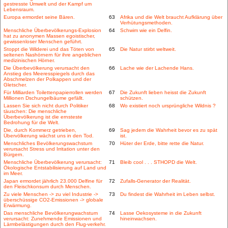
gestresste Umwelt und der Kampf um
Lebensraum.
Europa ermordet seine Bären.
63
Afrika und die Welt braucht Aufklärung über
Verhütungsmethoden.
Menschliche Überbevölkerungs-Explosion
64
Schwim wie ein Delfin.
hat zu anonymen Massen egoistischer,
gewissenloser Menschen geführt.
Stoppt die Wilderei und das Töten von
65
Die Natur stirbt weltweit.
seltenen Nashörnern für ihre angeblichen
medizinischen Hörner.
Die Überbevölkerung verursacht den
66
Lache wie der Lachende Hans.
Anstieg des Meeresspiegels durch das
Abschmelzen der Polkappen und der
Gletscher.
Für Milliarden Toilettenpapierrollen werden
67
Die Zukunft lieben heisst die Zukunft
Millionen Dschungelbäume gefällt.
schützen.
Lassen Sie sich nicht durch Politiker
68
Wo existiert noch ursprüngliche Wildnis ?
täuschen: Die menschliche
Überbevölkerung ist die ernsteste
Bedrohung für die Welt.
Die, durch Kommerz getrieben,
69
Sag jedem die Wahrheit bevor es zu spät
Übervölkerung wächst uns in den Tod.
ist.
Menschliches Bevölkerungswachstum
70
Hüter der Erde, bitte rette die Natur.
verursacht Stress und Irritation unter den
Bürgern.
Menschliche Überbevölkerung verursacht:
71
Bleib cool . . . STHOPD die Welt.
Ökologische Entstabilisierung auf Land und
im Meer.
Japan ermordet jährlich 23.000 Delfine für
72
Zufalls-Generator der Realität.
den Fleischkonsum durch Menschen.
Zu viele Menschen -> zu viel Industrie ->
73
Du findest die Wahrheit im Leben selbst.
überschüssige CO2-Emissionen -> globale
Erwärmung.
Das menschliche Bevölkerungwachstum
74
Lasse Oekosysteme in die Zukunft
verursacht: Zunehmende Emissionen und
hineinwachsen.
Lärmbelästigungen durch den Flug-verkehr.