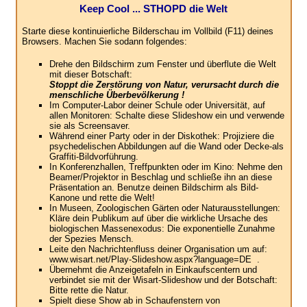
Keep Cool ... STHOPD die Welt
Starte diese kontinuierliche Bilderschau im Vollbild (F11) deines
Browsers. Machen Sie sodann folgendes:
Drehe den Bildschirm zum Fenster und überflute die Welt
mit dieser Botschaft:
Stoppt die Zerstörung von Natur, verursacht durch die
menschliche Überbevölkerung !
Im Computer-Labor deiner Schule oder Universität, auf
allen Monitoren: Schalte diese Slideshow ein und verwende
sie als Screensaver.
Während einer Party oder in der Diskothek: Projiziere die
psychedelischen Abbildungen auf die Wand oder Decke-als
Graffiti-Bildvorführung.
In Konferenzhallen, Treffpunkten oder im Kino: Nehme den
Beamer/Projektor in Beschlag und schließe ihn an diese
Präsentation an. Benutze deinen Bildschirm als Bild-
Kanone und rette die Welt!
In Museen, Zoologischen Gärten oder Naturausstellungen:
Kläre dein Publikum auf über die wirkliche Ursache des
biologischen Massenexodus: Die exponentielle Zunahme
der Spezies Mensch.
Leite den Nachrichtenfluss deiner Organisation um auf:
www.wisart.net/Play-Slideshow.aspx?language=DE .
Übernehmt die Anzeigetafeln in Einkaufscentern und
verbindet sie mit der Wisart-Slideshow und der Botschaft:
Bitte rette die Natur.
Spielt diese Show ab in Schaufenstern von