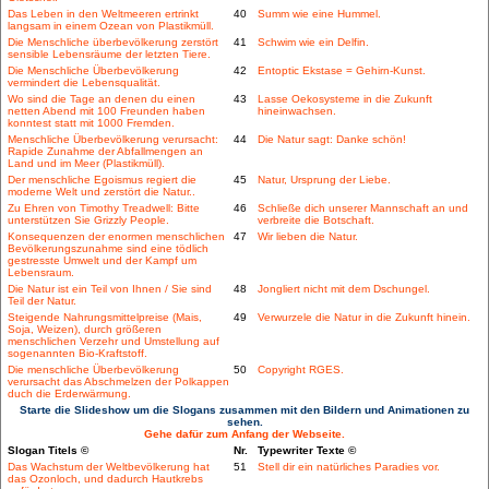
Das Leben in den Weltmeeren ertrinkt
40
Summ wie eine Hummel.
langsam in einem Ozean von Plastikmüll.
Die Menschliche überbevölkerung zerstört
41
Schwim wie ein Delfin.
sensible Lebensräume der letzten Tiere.
Die Menschliche Überbevölkerung
42
Entoptic Ekstase = Gehirn-Kunst.
vermindert die Lebensqualität.
Wo sind die Tage an denen du einen
43
Lasse Oekosysteme in die Zukunft
netten Abend mit 100 Freunden haben
hineinwachsen.
konntest statt mit 1000 Fremden.
Menschliche Überbevölkerung verursacht:
44
Die Natur sagt: Danke schön!
Rapide Zunahme der Abfallmengen an
Land und im Meer (Plastikmüll).
Der menschliche Egoismus regiert die
45
Natur, Ursprung der Liebe.
moderne Welt und zerstört die Natur..
Zu Ehren von Timothy Treadwell: Bitte
46
Schließe dich unserer Mannschaft an und
unterstützen Sie Grizzly People.
verbreite die Botschaft.
Konsequenzen der enormen menschlichen
47
Wir lieben die Natur.
Bevölkerungszunahme sind eine tödlich
gestresste Umwelt und der Kampf um
Lebensraum.
Die Natur ist ein Teil von Ihnen / Sie sind
48
Jongliert nicht mit dem Dschungel.
Teil der Natur.
Steigende Nahrungsmittelpreise (Mais,
49
Verwurzele die Natur in die Zukunft hinein.
Soja, Weizen), durch größeren
menschlichen Verzehr und Umstellung auf
sogenannten Bio-Kraftstoff.
Die menschliche Überbevölkerung
50
Copyright RGES.
verursacht das Abschmelzen der Polkappen
duch die Erderwärmung.
Starte die Slideshow um die Slogans zusammen mit den Bildern und Animationen zu
sehen.
Gehe dafür zum Anfang der Webseite.
Slogan Titels ©
Nr.
Typewriter Texte ©
Das Wachstum der Weltbevölkerung hat
51
Stell dir ein natürliches Paradies vor.
das Ozonloch, und dadurch Hautkrebs