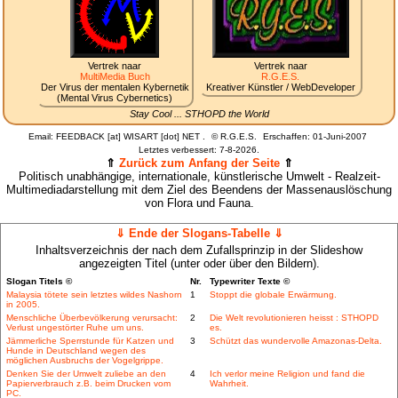
Vertrek naar
Vertrek naar
MultiMedia Buch
R.G.E.S.
Der Virus der mentalen Kybernetik
Kreativer Künstler / WebDeveloper
(Mental Virus Cybernetics)
Stay Cool ... STHOPD the World
Email: FEEDBACK [at] WISART [dot] NET .
©
R.G.E.S.
Erschaffen: 01-Juni-2007
Letztes verbessert:
7-8-2026.
⇑
Zurück zum Anfang der Seite
⇑
Politisch unabhängige, internationale, künstlerische Umwelt - Realzeit-
Multimediadarstellung mit dem Ziel des Beendens der Massenauslöschung
von Flora und Fauna.
⇓ Ende der Slogans-Tabelle ⇓
Inhaltsverzeichnis der nach dem Zufallsprinzip in der Slideshow
angezeigten Titel (unter oder über den Bildern).
Slogan Titels ©
Nr.
Typewriter Texte ©
Malaysia tötete sein letztes wildes Nashorn
1
Stoppt die globale Erwärmung.
in 2005.
Menschliche Überbevölkerung verursacht:
2
Die Welt revolutionieren heisst : STHOPD
Verlust ungestörter Ruhe um uns.
es.
Jämmerliche Sperrstunde für Katzen und
3
Schützt das wundervolle Amazonas-Delta.
Hunde in Deutschland wegen des
möglichen Ausbruchs der Vogelgrippe.
Denken Sie der Umwelt zuliebe an den
4
Ich verlor meine Religion und fand die
Papierverbrauch z.B. beim Drucken vom
Wahrheit.
PC.