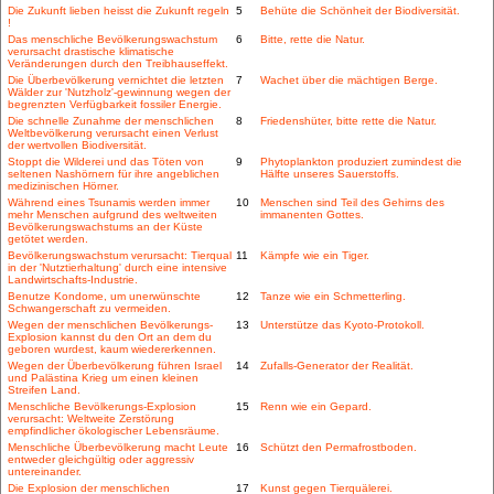
Die Zukunft lieben heisst die Zukunft regeln
5
Behüte die Schönheit der Biodiversität.
!
Das menschliche Bevölkerungswachstum
6
Bitte, rette die Natur.
verursacht drastische klimatische
Veränderungen durch den Treibhauseffekt.
Die Überbevölkerung vernichtet die letzten
7
Wachet über die mächtigen Berge.
Wälder zur 'Nutzholz'-gewinnung wegen der
begrenzten Verfügbarkeit fossiler Energie.
Die schnelle Zunahme der menschlichen
8
Friedenshüter, bitte rette die Natur.
Weltbevölkerung verursacht einen Verlust
der wertvollen Biodiversität.
Stoppt die Wilderei und das Töten von
9
Phytoplankton produziert zumindest die
seltenen Nashörnern für ihre angeblichen
Hälfte unseres Sauerstoffs.
medizinischen Hörner.
Während eines Tsunamis werden immer
10
Menschen sind Teil des Gehirns des
mehr Menschen aufgrund des weltweiten
immanenten Gottes.
Bevölkerungswachstums an der Küste
getötet werden.
Bevölkerungswachstum verursacht: Tierqual
11
Kämpfe wie ein Tiger.
in der 'Nutztierhaltung' durch eine intensive
Landwirtschafts-Industrie.
Benutze Kondome, um unerwünschte
12
Tanze wie ein Schmetterling.
Schwangerschaft zu vermeiden.
Wegen der menschlichen Bevölkerungs-
13
Unterstütze das Kyoto-Protokoll.
Explosion kannst du den Ort an dem du
geboren wurdest, kaum wiedererkennen.
Wegen der Überbevölkerung führen Israel
14
Zufalls-Generator der Realität.
und Palästina Krieg um einen kleinen
Streifen Land.
Menschliche Bevölkerungs-Explosion
15
Renn wie ein Gepard.
verursacht: Weltweite Zerstörung
empfindlicher ökologischer Lebensräume.
Menschliche Überbevölkerung macht Leute
16
Schützt den Permafrostboden.
entweder gleichgültig oder aggressiv
untereinander.
Die Explosion der menschlichen
17
Kunst gegen Tierquälerei.