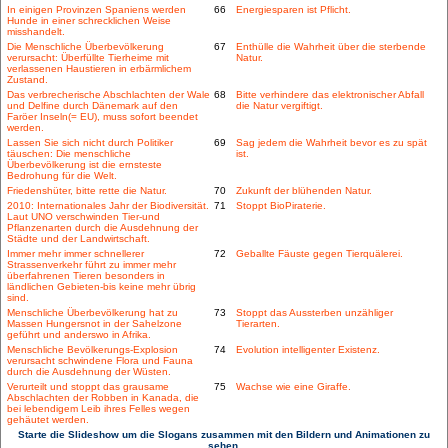
In einigen Provinzen Spaniens werden
66
Energiesparen ist Pflicht.
Hunde in einer schrecklichen Weise
misshandelt.
Die Menschliche Überbevölkerung
67
Enthülle die Wahrheit über die sterbende
verursacht: Überfüllte Tierheime mit
Natur.
verlassenen Haustieren in erbärmlichem
Zustand.
Das verbrecherische Abschlachten der Wale
68
Bitte verhindere das elektronischer Abfall
und Delfine durch Dänemark auf den
die Natur vergiftigt.
Faröer Inseln(= EU), muss sofort beendet
werden.
Lassen Sie sich nicht durch Politiker
69
Sag jedem die Wahrheit bevor es zu spät
täuschen: Die menschliche
ist.
Überbevölkerung ist die ernsteste
Bedrohung für die Welt.
Friedenshüter, bitte rette die Natur.
70
Zukunft der blühenden Natur.
2010: Internationales Jahr der Biodiversität.
71
Stoppt BioPiraterie.
Laut UNO verschwinden Tier-und
Pflanzenarten durch die Ausdehnung der
Städte und der Landwirtschaft.
Immer mehr immer schnellerer
72
Geballte Fäuste gegen Tierquälerei.
Strassenverkehr führt zu immer mehr
überfahrenen Tieren besonders in
ländlichen Gebieten-bis keine mehr übrig
sind.
Menschliche Überbevölkerung hat zu
73
Stoppt das Aussterben unzähliger
Massen Hungersnot in der Sahelzone
Tierarten.
geführt und anderswo in Afrika.
Menschliche Bevölkerungs-Explosion
74
Evolution intelligenter Existenz.
verursacht schwindene Flora und Fauna
durch die Ausdehnung der Wüsten.
Verurteilt und stoppt das grausame
75
Wachse wie eine Giraffe.
Abschlachten der Robben in Kanada, die
bei lebendigem Leib ihres Felles wegen
gehäutet werden.
Starte die Slideshow um die Slogans zusammen mit den Bildern und Animationen zu
sehen.