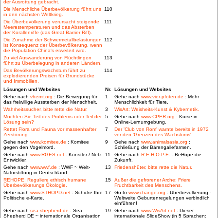
der Ausrottung gebracht.
Die Menschliche Überbevölkerung führt uns
110
in den nächsten Weltkrieg.
Die Überbevölkerung verursacht steigende
111
Meerestemperaturen und das Absterben
der Korallenriffe (das Great Barrier Riff).
Die Zunahme der Schwermetallbelastungen
112
ist Konsequenz der Überbevölkerung, wenn
die Population China's erweitert wird.
Zu viel Auswanderung von Flüchtlingen
113
führt zu Überbelegung in anderen Ländern.
Das Bevölkerungswachstum führt zu
114
explodierenden Preisen für Grundstücke
und Immobilien.
Lösungen und Websites
Nr.
Lösungen und Websites
Gehe nach
vhemt.org
: Die Bewegung für
1
Gehe nach
www.vier-pfoten.de
: Mehr
das freiwillige Aussterben der Menschheit.
Menschlichkeit für Tiere.
Wahrheitssucher, bitte rette die Natur.
3
WisArt: Weisheits-Kunst & Kybernetik.
Möchten Sie Teil des Problems oder Teil der
5
Gehe nach
www.CPER.org
: Kurse in
Lösung sein?
Online-Lernumgebung.
Rettet Flora und Fauna vor massenhafter
7
Der 'Club von Rom' warnte bereits in 1972
Zerstörung.
vor den 'Grenzen des Wachstums'.
Gehe nach
www.komitee.de
: Komitee
9
Gehe nach
www.animalsasia.org
:
gegen den Vogelmord.
Schließung der Bärengallefarmen.
Gehe nach
www.RGES.net
: Künstler / Netz
11
Gehe nach
R.E.H.O.P.E.
: ReHope die
Entwickler.
Zukunft.
Gehe nach
www.wwf.de
: WWF ~ Welt-
13
Friedenshüter, bitte rette die Natur.
Naturstiftung in Deutschland.
REHOPE: Reguliere ethisch humane
15
Außer die gefrorener Arche: Friere
Überbevölkerungs Ökologie.
Fruchtbarkeit des Menschens.
Gehe nach
www.STHOPD.net
: Schicke Ihre
17
Go to
www.change.org
: Überbevölkerung -
Politische e-Karte.
Weltweite Geburtenregelungen verbindlich
einführen!
Gehe nach
sea-shepherd.de
: Sea
19
Gehe nach
www.WisArt.net
: Dieser
Shepherd DE ~ internationale Organisation
internationale SlideShow (in 5 Sprachen: