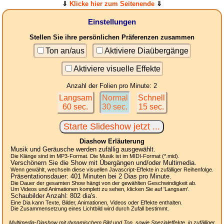
⇓
Klicke hier zum Seitenende
⇓
Einstellungen
Stellen Sie ihre persönlichen Präferenzen zusammen
Ton an/aus
Aktiviere Diaübergänge
Aktiviere visuelle Effekte
Anzahl der Folien pro Minute: 2
Langsam
Normal
Schnell
60 sec.
30 sec.
15 sec.
Diashow Erläuterung
Musik und Geräusche werden zufällig ausgewählt.
Die Klänge sind im MP3-Format. Die Musik ist im MIDI-Format (*.mid).
Verschönern Sie die Show mit Übergängen und/oder Multimedia.
Wenn gewählt, wechseln diese visuellen Javascript-Effekte in zufälliger Reihenfolge.
Präsentationsdauer:
401
Minuten bei 2
Dias
pro Minute.
Die Dauer der gesamten Show hängt von der gewählten Geschwindigkeit ab.
Um Videos und Animationen komplett zu sehen, klicken Sie auf 'Langsam'.
Schaubilder Anzahl:
802
dia's.
Eine Dia kann Texte, Bilder, Animationen, Videos oder Effekte enthalten.
Die Zusammensetzung eines Lichtbild wird durch Zufall bestimmt.
Multimedia-Diashow mit dynamischem Bild und Ton, sowie Spezialeffekte, in zufälliger