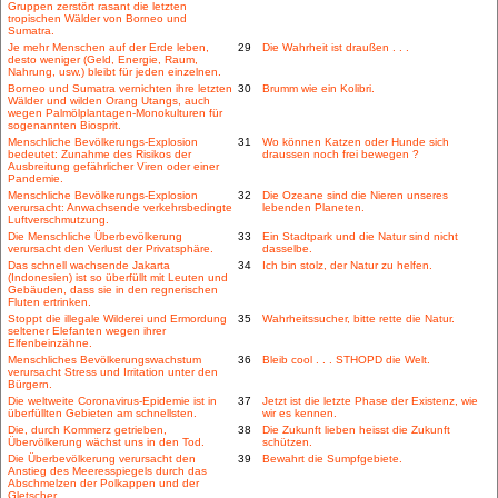
Gruppen zerstört rasant die letzten
tropischen Wälder von Borneo und
Sumatra.
Je mehr Menschen auf der Erde leben,
29
Die Wahrheit ist draußen . . .
desto weniger (Geld, Energie, Raum,
Nahrung, usw.) bleibt für jeden einzelnen.
Borneo und Sumatra vernichten ihre letzten
30
Brumm wie ein Kolibri.
Wälder und wilden Orang Utangs, auch
wegen Palmölplantagen-Monokulturen für
sogenannten Biosprit.
Menschliche Bevölkerungs-Explosion
31
Wo können Katzen oder Hunde sich
bedeutet: Zunahme des Risikos der
draussen noch frei bewegen ?
Ausbreitung gefährlicher Viren oder einer
Pandemie.
Menschliche Bevölkerungs-Explosion
32
Die Ozeane sind die Nieren unseres
verursacht: Anwachsende verkehrsbedingte
lebenden Planeten.
Luftverschmutzung.
Die Menschliche Überbevölkerung
33
Ein Stadtpark und die Natur sind nicht
verursacht den Verlust der Privatsphäre.
dasselbe.
Das schnell wachsende Jakarta
34
Ich bin stolz, der Natur zu helfen.
(Indonesien) ist so überfüllt mit Leuten und
Gebäuden, dass sie in den regnerischen
Fluten ertrinken.
Stoppt die illegale Wilderei und Ermordung
35
Wahrheitssucher, bitte rette die Natur.
seltener Elefanten wegen ihrer
Elfenbeinzähne.
Menschliches Bevölkerungswachstum
36
Bleib cool . . . STHOPD die Welt.
verursacht Stress und Irritation unter den
Bürgern.
Die weltweite Coronavirus-Epidemie ist in
37
Jetzt ist die letzte Phase der Existenz, wie
überfüllten Gebieten am schnellsten.
wir es kennen.
Die, durch Kommerz getrieben,
38
Die Zukunft lieben heisst die Zukunft
Übervölkerung wächst uns in den Tod.
schützen.
Die Überbevölkerung verursacht den
39
Bewahrt die Sumpfgebiete.
Anstieg des Meeresspiegels durch das
Abschmelzen der Polkappen und der
Gletscher.