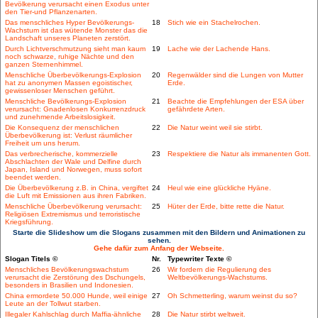
Bevölkerung verursacht einen Exodus unter
den Tier-und Pflanzenarten.
Das menschliches Hyper Bevölkerungs-
18
Stich wie ein Stachelrochen.
Wachstum ist das wütende Monster das die
Landschaft unseres Planeten zerstört.
Durch Lichtverschmutzung sieht man kaum
19
Lache wie der Lachende Hans.
noch schwarze, ruhige Nächte und den
ganzen Sternenhimmel.
Menschliche Überbevölkerungs-Explosion
20
Regenwälder sind die Lungen von Mutter
hat zu anonymen Massen egoistischer,
Erde.
gewissenloser Menschen geführt.
Menschliche Bevölkerungs-Explosion
21
Beachte die Empfehlungen der ESA über
verursacht: Gnadenlosen Konkurrenzdruck
gefährdete Arten.
und zunehmende Arbeitslosigkeit.
Die Konsequenz der menschlichen
22
Die Natur weint weil sie stirbt.
Überbevölkerung ist: Verlust räumlicher
Freiheit um uns herum.
Das verbrecherische, kommerzielle
23
Respektiere die Natur als immanenten Gott.
Abschlachten der Wale und Delfine durch
Japan, Island und Norwegen, muss sofort
beendet werden.
Die Überbevölkerung z.B. in China, vergiftet
24
Heul wie eine glückliche Hyäne.
die Luft mit Emissionen aus ihren Fabriken.
Menschliche Überbevölkerung verursacht:
25
Hüter der Erde, bitte rette die Natur.
Religiösen Extremismus und terroristische
Kriegsführung.
Starte die Slideshow um die Slogans zusammen mit den Bildern und Animationen zu
sehen.
Gehe dafür zum Anfang der Webseite.
Slogan Titels ©
Nr.
Typewriter Texte ©
Menschliches Bevölkerungswachstum
26
Wir fordern die Regulierung des
verursacht die Zerstörung des Dschungels,
Weltbevölkerungs-Wachstums.
besonders in Brasilien und Indonesien.
China ermordete 50.000 Hunde, weil einige
27
Oh Schmetterling, warum weinst du so?
Leute an der Tollwut starben.
Illegaler Kahlschlag durch Maffia-ähnliche
28
Die Natur stirbt weltweit.