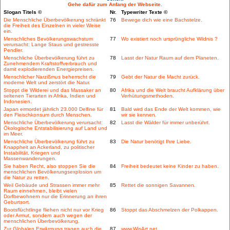
Gehe dafür zum Anfang der Webseite.
Slogan Titels ©
Nr.
Typewriter Texte ©
Die Menschliche Überbevölkerung schränkt
76
Bewege dich wie eine Bachstelze.
die Freiheit des Einzelnen in vieler Weise
ein.
Menschliches Bevölkerungswachstum
77
Wo existiert noch ursprüngliche Wildnis ?
verursacht: Lange Staus und gestresste
Pendler.
Menschliche Überbevölkerung führt zu
78
Lasst der Natur Raum auf dem Planeten.
Zunehmendem Kraftstoffverbrauch und
damit explodierenden Energiepreisen.
Menschlicher Narzißmus beherrscht die
79
Gebt der Natur die Macht zurück.
moderne Welt und zerstört die Natur.
Stoppt die Wilderei und das Massaker an
80
Afrika und die Welt braucht Aufklärung über
seltenen Tierarten in Afrika, Indien und
Verhütungsmethoden.
Indonesien.
Japan ermordet jährlich 23.000 Delfine für
81
Bald wird das Ende der Welt kommen, wie
den Fleischkonsum durch Menschen.
wir sie kennen.
Menschliche Überbevölkerung verursacht:
82
Lasst die Wälder für immer unberührt.
Ökologische Entstabilisierung auf Land und
im Meer.
Menschliche Überbevölkerung führt zu
83
Die Natur benötigt Ihre Liebe.
Knappheit an Ackerland, zu politischer
Instabilität, Kriegen und
Massenwanderungen.
Sie haben Recht, also stoppen Sie die
84
Freiheit bedeutet keine Kinder zu haben.
menschlichen Bevölkerungsexplosion um
die Natur zu retten.
Weil Gebäude und Strassen immer mehr
85
Rettet die sonnigen Savannen.
Raum einnehmen, bleibt vielen
Dorfbewohnern nur die Erinnerung an ihren
Geburtsort.
Bootsflüchtlinge fliehen nicht nur vor Krieg
86
Stoppt das Abschmelzen der Polkappen.
oder Armut, sondern auch wegen der
menschlichen Überbevölkerung.
Zur Globalen Erwärmung tragen auch die
87
www.WisArt.net.