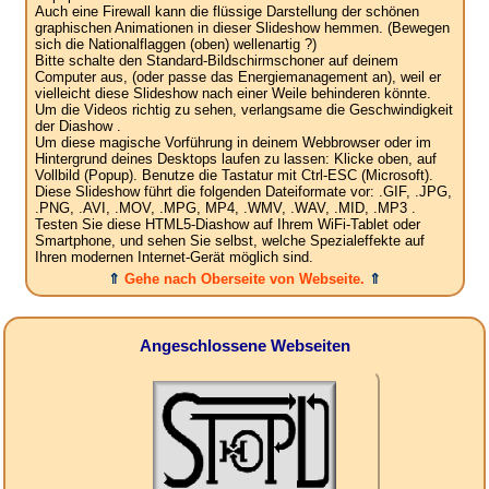
Auch eine Firewall kann die flüssige Darstellung der schönen
graphischen Animationen in dieser Slideshow hemmen. (Bewegen
sich die Nationalflaggen (oben) wellenartig ?)
Bitte schalte den Standard-Bildschirmschoner auf deinem
Computer aus, (oder passe das Energiemanagement an), weil er
vielleicht diese Slideshow nach einer Weile behinderen könnte.
Um die Videos richtig zu sehen, verlangsame die Geschwindigkeit
der Diashow .
Um diese magische Vorführung in deinem Webbrowser oder im
Hintergrund deines Desktops laufen zu lassen: Klicke oben, auf
Vollbild (Popup). Benutze die Tastatur mit Ctrl-ESC (Microsoft).
Diese Slideshow führt die folgenden Dateiformate vor: .GIF, .JPG,
.PNG, .AVI, .MOV, .MPG, MP4, .WMV, .WAV, .MID, .MP3 .
Testen Sie diese HTML5-Diashow auf Ihrem WiFi-Tablet oder
Smartphone, und sehen Sie selbst, welche Spezialeffekte auf
Ihren modernen Internet-Gerät möglich sind.
⇑
Gehe nach Oberseite von Webseite.
⇑
Angeschlossene Webseiten