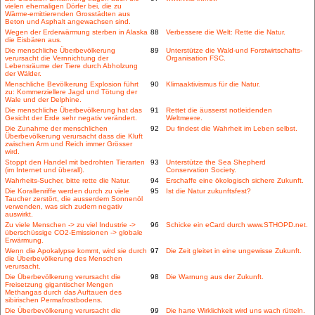
vielen ehemaligen Dörfer bei, die zu
Wärme-emittierenden Grosstädten aus
Beton und Asphalt angewachsen sind.
Wegen der Erderwärmung sterben in Alaska
88
Verbessere die Welt: Rette die Natur.
die Eisbären aus.
Die menschliche Überbevölkerung
89
Unterstütze die Wald-und Forstwirtschafts-
verursacht die Vernnichtung der
Organisation FSC.
Lebensräume der Tiere durch Abholzung
der Wälder.
Menschliche Bevölkerung Explosion führt
90
Klimaaktivismus für die Natur.
zu: Kommerziellere Jagd und Tötung der
Wale und der Delphine.
Die menschliche Überbevölkerung hat das
91
Rettet die äusserst notleidenden
Gesicht der Erde sehr negativ verändert.
Weltmeere.
Die Zunahme der menschlichen
92
Du findest die Wahrheit im Leben selbst.
Überbevölkerung verursacht dass die Kluft
zwischen Arm und Reich immer Grösser
wird.
Stoppt den Handel mit bedrohten Tierarten
93
Unterstütze the Sea Shepherd
(im Internet und überall).
Conservation Society.
Wahrheits-Sucher, bitte rette die Natur.
94
Erschaffe eine ökologisch sichere Zukunft.
Die Korallenriffe werden durch zu viele
95
Ist die Natur zukunftsfest?
Taucher zerstört, die ausserdem Sonnenöl
verwenden, was sich zudem negativ
auswirkt.
Zu viele Menschen -> zu viel Industrie ->
96
Schicke ein eCard durch www.STHOPD.net.
überschüssige CO2-Emissionen -> globale
Erwärmung.
Wenn die Apokalypse kommt, wird sie durch
97
Die Zeit gleitet in eine ungewisse Zukunft.
die Überbevölkerung des Menschen
verursacht.
Die Überbevölkerung verursacht die
98
Die Warnung aus der Zukunft.
Freisetzung gigantischer Mengen
Methangas durch das Auftauen des
sibirischen Permafrostbodens.
Die Überbevölkerung verursacht die
99
Die harte Wirklichkeit wird uns wach rütteln.