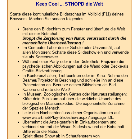
Keep Cool ... STHOPD die Welt
Starte diese kontinuierliche Bilderschau im Vollbild (F11) deines
Browsers. Machen Sie sodann folgendes:
Drehe den Bildschirm zum Fenster und überflute die Welt
mit dieser Botschaft:
Stoppt die Zerstörung von Natur, verursacht durch die
menschliche Überbevölkerung !
Im Computer-Labor deiner Schule oder Universität, auf
allen Monitoren: Schalte diese Slideshow ein und verwende
sie als Screensaver.
Während einer Party oder in der Diskothek: Projiziere die
psychedelischen Abbildungen auf die Wand oder Decke-als
Graffiti-Bildvorführung.
In Konferenzhallen, Treffpunkten oder im Kino: Nehme den
Beamer/Projektor in Beschlag und schließe ihn an diese
Präsentation an. Benutze deinen Bildschirm als Bild-
Kanone und rette die Welt!
In Museen, Zoologischen Gärten oder Naturausstellungen:
Kläre dein Publikum auf über die wirkliche Ursache des
biologischen Massenexodus: Die exponentielle Zunahme
der Spezies Mensch.
Leite den Nachrichtenfluss deiner Organisation um auf:
www.wisart.net/Play-Slideshow.aspx?language=DE .
Übernehmt die Anzeigetafeln in Einkaufscentern und
verbindet sie mit der Wisart-Slideshow und der Botschaft:
Bitte rette die Natur.
Spielt diese Show ab in Schaufenstern von