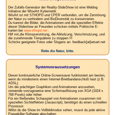
Der Zufalls-Generator der Reality-SlideShow ist eine Weblog
Initiative der WiseArt Kybernetik.
WisArt ist mit STHOPD und CPER verbunden, um die Zerstörung
der Natur zu verhindern und BioDiversität zu konservieren.
Du kannst die Bilder, die Animationen und die speziellen Effekte
dieser Slideshow an Freunden schicken mittels Politische E-
karten bei
www.sthopd.net
.
Hilf mit,die Klimazerstörung, die Abholzung, Verschmutzung, und
die zunehmende Tierquälerei zu stoppen !!!
Schicke geeignete Fotos oder Slogans an: feedback[at]wisart.net
.
Rette die Natur, bitte.
Systemvoraussetzungen
Dieser kontinuierliche Online-Screensaver funktioniert am besten,
wenn du mindestens einen Internet-Breitbandanschluß hast (z.B.
ADSL).
Um die prächtigen Graphiken und Animationen anzusehen,
verwende vorzugsweise eine Schirmauflösung von XGA (1024 x
768 Pixels) oder höher.
Für ein fließendes Schauspiel von Animationen zusammen mit
speziellen Sichteffekten (Javascript), benötigst du einen schnellen
Prozessor.
Willst du die Show im Vollbildmodus sehen, musst du jede aktive
Popupkiller-Software abschalten.