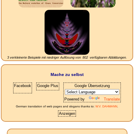
3 verkleinerte Beispiele mit niedriger Auflösung von
802
verfügbaren Abbildungen.
Mache zu selbst
Facebook
Google Plus
Google Übersetzung
Powered by
Translate
German translation of web pages and slogans thanks to:
W.V. DAHMANN
.
Anzeigen