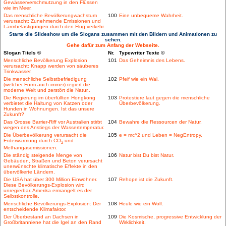
Gewässerverschmutzung in den Flüssen
wie im Meer.
Das menschliche Bevölkerungwachstum
100
Eine unbequeme Wahrheit.
verursacht: Zunehmende Emissionen und
Lärmbelästigungen durch den Flug-verkehr.
Starte die Slideshow um die Slogans zusammen mit den Bildern und Animationen zu
sehen.
Gehe dafür zum Anfang der Webseite.
Slogan Titels ©
Nr.
Typewriter Texte ©
Menschliche Bevölkerung Explosion
101
Das Geheimnis des Lebens.
verursacht: Knapp werden von säuberes
Trinkwasser.
Die menschliche Selbstbefriedigung
102
Pfeif wie ein Wal.
(welcher Form auch immer) regiert die
moderne Welt und zerstört die Natur..
Die Regierung im überfüllten Hongkong
103
Protestiere laut gegen die menschliche
verbietet die Haltung von Katzen oder
Überbevölkerung.
Hunden in Wohnungen. Ist das unsere
Zukunft?
Das Grosse Barrier-Riff vor Australien stirbt
104
Bewahre die Ressourcen der Natur.
wegen des Anstiegs der Wassertemperatur.
Die Überbevölkerung verursacht die
105
e = mc^2 und Leben = NegEntropy.
Erderwärmung durch CO
und
2
Methangasemissionen.
Die ständig steigende Menge von
106
Natur bist Du bist Natur.
Gebäuden, Straßen und Beton verursacht
unerwünschte klimatische Effekte in den
übervölkerte Ländern.
Die USA hat über 300 Million Einwohner.
107
Rehope ist die Zukunft.
Diese Bevölkerungs-Explosion wird
unregierbar. Amerika ermangelt es der
Selbstkontrolle.
Menschliche Bevölkerungs-Explosion: Der
108
Heule wie ein Wolf.
entscheidende Klimafaktor.
Der Überbestand an Dachsen in
109
Die Kosmische, progressive Entwicklung der
Großbritanniene hat die Igel an den Rand
Wirklichkeit.