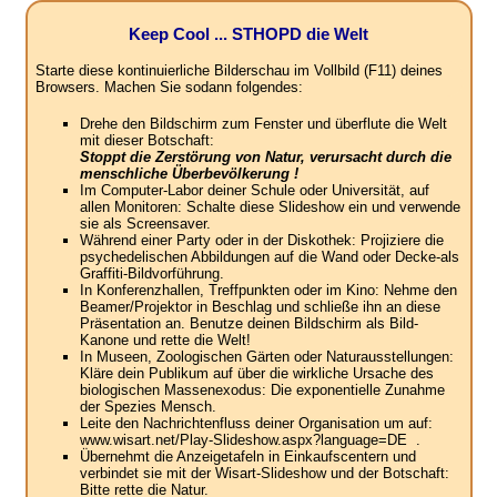
Keep Cool ... STHOPD die Welt
Starte diese kontinuierliche Bilderschau im Vollbild (F11) deines
Browsers. Machen Sie sodann folgendes:
Drehe den Bildschirm zum Fenster und überflute die Welt
mit dieser Botschaft:
Stoppt die Zerstörung von Natur, verursacht durch die
menschliche Überbevölkerung !
Im Computer-Labor deiner Schule oder Universität, auf
allen Monitoren: Schalte diese Slideshow ein und verwende
sie als Screensaver.
Während einer Party oder in der Diskothek: Projiziere die
psychedelischen Abbildungen auf die Wand oder Decke-als
Graffiti-Bildvorführung.
In Konferenzhallen, Treffpunkten oder im Kino: Nehme den
Beamer/Projektor in Beschlag und schließe ihn an diese
Präsentation an. Benutze deinen Bildschirm als Bild-
Kanone und rette die Welt!
In Museen, Zoologischen Gärten oder Naturausstellungen:
Kläre dein Publikum auf über die wirkliche Ursache des
biologischen Massenexodus: Die exponentielle Zunahme
der Spezies Mensch.
Leite den Nachrichtenfluss deiner Organisation um auf:
www.wisart.net/Play-Slideshow.aspx?language=DE .
Übernehmt die Anzeigetafeln in Einkaufscentern und
verbindet sie mit der Wisart-Slideshow und der Botschaft:
Bitte rette die Natur.