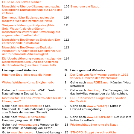
Leute an der Tollwut starben.
Menschliche Überbevölkerung verursacht:
109
Bitte, rette die Natur.
Ökologische Entstabilisierung auf Land und
im Meer.
Der menschliche Egoismus regiert die
110
moderne Welt und zerstört die Natur..
Steigende Nahrungsmittelpreise (Mais,
111
Soja, Weizen), durch größeren
menschlichen Verzehr und Umstellung auf
sogenannten Bio-Kraftstoff.
Menschliche Bevölkerungs-Explosion: Der
112
entscheidende Klimafaktor.
Menschliche Bevölkerungs-Explosion
113
verursacht: Gnadenlosen Konkurrenzdruck
und zunehmende Arbeitslosigkeit.
Die Überbevölkerung verursacht steigende
114
Meerestemperaturen und das Absterben
der Korallenriffe (das Great Barrier Riff).
Lösungen und Websites
Nr.
Lösungen und Websites
Hüter der Erde, bitte rette die Natur.
1
Der 'Club von Rom' warnte bereits in 1972
vor den 'Grenzen des Wachstums'.
WisArt: Weisheits-Kunst & Kybernetik.
3
Gehe nach
www.RGES.net
: Künstler / Netz
Entwickler.
Gehe nach
www.wwf.de
: WWF ~ Welt-
5
Gehe nach
vhemt.org
: Die Bewegung für
Naturstiftung in Deutschland.
das freiwillige Aussterben der Menschheit.
Möchten Sie Teil des Problems oder Teil der
7
CPER: Kosmische Progressive Evolution
Lösung sein?
der Realität.
Gehe nach
sea-shepherd.de
: Sea
9
Gehe nach
www.CPER.org
: Kurse in
Shepherd DE ~ internationale Organisation
Online-Lernumgebung.
zum Schutz der marinen Tierwelt.
Gehe nach
www.STHOPD.com
:
11
Gehe nach
www.STHOPD.net
: Schicke Ihre
Haupteingang von STHOPD.
Politische e-Karte.
Gehe nach
www.peta.org
: Menschen für
13
Friedenshüter, bitte rette die Natur.
die ethische Behandlung von Tieren.
Go to
www.change.org
: Überbevölkerung -
15
STHOPD: Stoppt die schreckliche