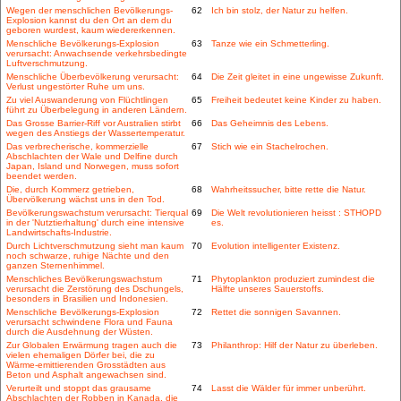
Wegen der menschlichen Bevölkerungs-
62
Ich bin stolz, der Natur zu helfen.
Explosion kannst du den Ort an dem du
geboren wurdest, kaum wiedererkennen.
Menschliche Bevölkerungs-Explosion
63
Tanze wie ein Schmetterling.
verursacht: Anwachsende verkehrsbedingte
Luftverschmutzung.
Menschliche Überbevölkerung verursacht:
64
Die Zeit gleitet in eine ungewisse Zukunft.
Verlust ungestörter Ruhe um uns.
Zu viel Auswanderung von Flüchtlingen
65
Freiheit bedeutet keine Kinder zu haben.
führt zu Überbelegung in anderen Ländern.
Das Grosse Barrier-Riff vor Australien stirbt
66
Das Geheimnis des Lebens.
wegen des Anstiegs der Wassertemperatur.
Das verbrecherische, kommerzielle
67
Stich wie ein Stachelrochen.
Abschlachten der Wale und Delfine durch
Japan, Island und Norwegen, muss sofort
beendet werden.
Die, durch Kommerz getrieben,
68
Wahrheitssucher, bitte rette die Natur.
Übervölkerung wächst uns in den Tod.
Bevölkerungswachstum verursacht: Tierqual
69
Die Welt revolutionieren heisst : STHOPD
in der 'Nutztierhaltung' durch eine intensive
es.
Landwirtschafts-Industrie.
Durch Lichtverschmutzung sieht man kaum
70
Evolution intelligenter Existenz.
noch schwarze, ruhige Nächte und den
ganzen Sternenhimmel.
Menschliches Bevölkerungswachstum
71
Phytoplankton produziert zumindest die
verursacht die Zerstörung des Dschungels,
Hälfte unseres Sauerstoffs.
besonders in Brasilien und Indonesien.
Menschliche Bevölkerungs-Explosion
72
Rettet die sonnigen Savannen.
verursacht schwindene Flora und Fauna
durch die Ausdehnung der Wüsten.
Zur Globalen Erwärmung tragen auch die
73
Philanthrop: Hilf der Natur zu überleben.
vielen ehemaligen Dörfer bei, die zu
Wärme-emittierenden Grosstädten aus
Beton und Asphalt angewachsen sind.
Verurteilt und stoppt das grausame
74
Lasst die Wälder für immer unberührt.
Abschlachten der Robben in Kanada, die