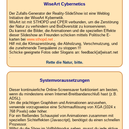
WiseArt Cybernetics
Der Zufalls-Generator der Reality-SlideShow ist eine Weblog
Initiative der WiseArt Kybernetik.
WisArt ist mit STHOPD und CPER verbunden, um die Zerstörung
der Natur zu verhindern und BioDiversität zu konservieren.
Du kannst die Bilder, die Animationen und die speziellen Effekte
dieser Slideshow an Freunden schicken mittels Politische E-
karten bei
www.sthopd.net
.
Hilf mit,die Klimazerstörung, die Abholzung, Verschmutzung, und
die zunehmende Tierquälerei zu stoppen !!!
Schicke geeignete Fotos oder Slogans an: feedback[at]wisart.net
.
Rette die Natur, bitte.
Systemvoraussetzungen
Dieser kontinuierliche Online-Screensaver funktioniert am besten,
wenn du mindestens einen Internet-Breitbandanschluß hast (z.B.
ADSL).
Um die prächtigen Graphiken und Animationen anzusehen,
verwende vorzugsweise eine Schirmauflösung von XGA (1024 x
768 Pixels) oder höher.
Für ein fließendes Schauspiel von Animationen zusammen mit
speziellen Sichteffekten (Javascript), benötigst du einen schnellen
Prozessor.
Willst du die Show im Vollbildmodus sehen, musst du jede aktive