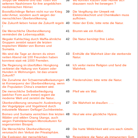
Stoppt die Wilderei und das Töten von
38
Wo können Katzen oder Hunde sich
seltenen Nashörnern für ihre angeblichen
draussen noch frei bewegen ?
medizinischen Hörner.
Bootsflüchtlinge fliehen nicht nur vor Krieg
39
Die Vergiftung der Umwelt mit
oder Armut, sondern auch wegen der
Elektronikschrott und Chemikalien muss
menschlichen Überbevölkerung.
aufhören.
Die Zukunft lieben heisst die Zukunft regeln
40
Hüter der Erde, bitte rette die Natur.
!
Die Menschliche Überbevölkerung
41
Brumm wie ein Kolibri.
vermindert die Lebensqualität.
Illegaler Kahlschlag durch Maffia-ähnliche
42
Die Natur benötigt Ihre Liebe.
Gruppen zerstört rasant die letzten
tropischen Wälder von Borneo und
Sumatra.
Wo sind die Tage an denen du einen
43
Enthülle die Wahrheit über die sterbende
netten Abend mit 100 Freunden haben
Natur.
konntest statt mit 1000 Fremden.
Die Regierung im überfüllten Hongkong
44
Ich verlor meine Religion und fand die
verbietet die Haltung von Katzen oder
Wahrheit.
Hunden in Wohnungen. Ist das unsere
Zukunft?
Die Zunahme der Schwermetallbelastungen
45
Friedenshüter, bitte rette die Natur.
ist Konsequenz der Überbevölkerung, wenn
die Population China's erweitert wird.
Die menschliche Selbstbefriedigung
46
Pfeif wie ein Wal.
(welcher Form auch immer) regiert die
moderne Welt und zerstört die Natur..
Überbevölkerung verursacht: Ausbreitung
47
Die Wahrheit ist draußen . . .
der Vogelgrippe und Vogelmord durch
industrielle Massen Geflügel Zuchtbetriebe.
Borneo und Sumatra vernichten ihre letzten
48
Heul wie eine glückliche Hyäne.
Wälder und wilden Orang Utangs, auch
wegen Palmölplantagen-Monokulturen für
sogenannten Biosprit.
Die Menschliche Überbevölkerung
49
Die harte Wirklichkeit wird uns wach rütteln.
verursacht den Verlust der Privatsphäre.
Die Explosion der menschlichen
50
Respektiere die Natur als immanenten Gott.