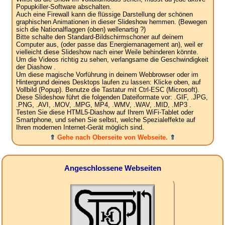
Popupkiller-Software abschalten.
Auch eine Firewall kann die flüssige Darstellung der schönen
graphischen Animationen in dieser Slideshow hemmen. (Bewegen
sich die Nationalflaggen (oben) wellenartig ?)
Bitte schalte den Standard-Bildschirmschoner auf deinem
Computer aus, (oder passe das Energiemanagement an), weil er
vielleicht diese Slideshow nach einer Weile behinderen könnte.
Um die Videos richtig zu sehen, verlangsame die Geschwindigkeit
der Diashow .
Um diese magische Vorführung in deinem Webbrowser oder im
Hintergrund deines Desktops laufen zu lassen: Klicke oben, auf
Vollbild (Popup). Benutze die Tastatur mit Ctrl-ESC (Microsoft).
Diese Slideshow führt die folgenden Dateiformate vor: .GIF, .JPG,
.PNG, .AVI, .MOV, .MPG, MP4, .WMV, .WAV, .MID, .MP3 .
Testen Sie diese HTML5-Diashow auf Ihrem WiFi-Tablet oder
Smartphone, und sehen Sie selbst, welche Spezialeffekte auf
Ihren modernen Internet-Gerät möglich sind.
⇑
Gehe nach Oberseite von Webseite.
⇑
Angeschlossene Webseiten