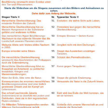
Bevölkerung verursacht einen Exodus unter
den Tier-und Pflanzenarten.
Starte die Slideshow um die Slogans zusammen mit den Bildern und Animationen zu
sehen.
Gehe dafür zum Anfang der Webseite.
Slogan Titels ©
Nr.
Typewriter Texte ©
Menschliche Überbevölkerung: Das
51
Evolution: die wahre Sicht aufs Leben.
ernsteste Problem der Zukunft.
Menschliche Überbevölkerung hat zu
52
Protestiere laut gegen die menschliche
Massen Hungersnot in der Sahelzone
Überbevölkerung.
geführt und anderswo in Afrika.
Das menschliches Hyper Bevölkerungs-
53
Entoptic Ekstase = Gehirn-Kunst.
Wachstum ist das wütende Monster das die
Landschaft unseres Planeten zerstört.
Malaysia tötete sein letztes wildes Nashorn
54
Jongliert nicht mit dem Dschungel.
in 2005.
Europa ermordet seine Bären.
55
Stoppt das Aussterben unzähliger
Tierarten.
Die menschliche Überbevölkerung
56
Schützt den Permafrostboden.
verursacht das Abschmelzen der Polkappen
duch die Erderwärmung.
Menschliche Überbevölkerung führt zu
57
Kunst gegen Tierquälerei.
Knappheit an Ackerland, zu politischer
Instabilität, Kriegen und
Massenwanderungen.
Hüter der Erde, bitte rette die Natur.
58
Stoppt die globale Erwärmung.
Konsequenzen der enormen menschlichen
59
Verwurzele die Natur in die Zukunft hinein.
Bevölkerungszunahme sind eine tödlich
gestresste Umwelt und der Kampf um
Lebensraum.
Das schnell wachsende Jakarta
60
Bald wird das Ende der Welt kommen, wie
(Indonesien) ist so überfüllt mit Leuten und
wir sie kennen.
Gebäuden, dass sie in den regnerischen
Fluten ertrinken.
Für Milliarden Toilettenpapierrollen werden
61
Schließe dich unserer Mannschaft an und
Millionen Dschungelbäume gefällt.
verbreite die Botschaft.