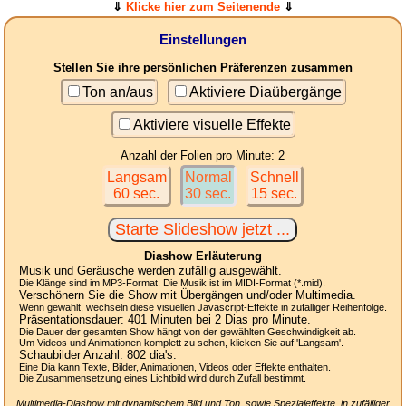
⇓
Klicke hier zum Seitenende
⇓
Einstellungen
Stellen Sie ihre persönlichen Präferenzen zusammen
Ton an/aus
Aktiviere Diaübergänge
Aktiviere visuelle Effekte
Anzahl der Folien pro Minute: 2
Langsam
Normal
Schnell
60 sec.
30 sec.
15 sec.
Diashow Erläuterung
Musik und Geräusche werden zufällig ausgewählt.
Die Klänge sind im MP3-Format. Die Musik ist im MIDI-Format (*.mid).
Verschönern Sie die Show mit Übergängen und/oder Multimedia.
Wenn gewählt, wechseln diese visuellen Javascript-Effekte in zufälliger Reihenfolge.
Präsentationsdauer:
401
Minuten bei 2
Dias
pro Minute.
Die Dauer der gesamten Show hängt von der gewählten Geschwindigkeit ab.
Um Videos und Animationen komplett zu sehen, klicken Sie auf 'Langsam'.
Schaubilder Anzahl:
802
dia's.
Eine Dia kann Texte, Bilder, Animationen, Videos oder Effekte enthalten.
Die Zusammensetzung eines Lichtbild wird durch Zufall bestimmt.
Multimedia-Diashow mit dynamischem Bild und Ton, sowie Spezialeffekte, in zufälliger