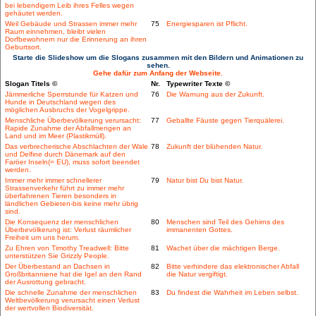
bei lebendigem Leib ihres Felles wegen
gehäutet werden.
Weil Gebäude und Strassen immer mehr
75
Energiesparen ist Pflicht.
Raum einnehmen, bleibt vielen
Dorfbewohnern nur die Erinnerung an ihren
Geburtsort.
Starte die Slideshow um die Slogans zusammen mit den Bildern und Animationen zu
sehen.
Gehe dafür zum Anfang der Webseite.
Slogan Titels ©
Nr.
Typewriter Texte ©
Jämmerliche Sperrstunde für Katzen und
76
Die Warnung aus der Zukunft.
Hunde in Deutschland wegen des
möglichen Ausbruchs der Vogelgrippe.
Menschliche Überbevölkerung verursacht:
77
Geballte Fäuste gegen Tierquälerei.
Rapide Zunahme der Abfallmengen an
Land und im Meer (Plastikmüll).
Das verbrecherische Abschlachten der Wale
78
Zukunft der blühenden Natur.
und Delfine durch Dänemark auf den
Faröer Inseln(= EU), muss sofort beendet
werden.
Immer mehr immer schnellerer
79
Natur bist Du bist Natur.
Strassenverkehr führt zu immer mehr
überfahrenen Tieren besonders in
ländlichen Gebieten-bis keine mehr übrig
sind.
Die Konsequenz der menschlichen
80
Menschen sind Teil des Gehirns des
Überbevölkerung ist: Verlust räumlicher
immanenten Gottes.
Freiheit um uns herum.
Zu Ehren von Timothy Treadwell: Bitte
81
Wachet über die mächtigen Berge.
unterstützen Sie Grizzly People.
Der Überbestand an Dachsen in
82
Bitte verhindere das elektronischer Abfall
Großbritanniene hat die Igel an den Rand
die Natur vergiftigt.
der Ausrottung gebracht.
Die schnelle Zunahme der menschlichen
83
Du findest die Wahrheit im Leben selbst.
Weltbevölkerung verursacht einen Verlust
der wertvollen Biodiversität.