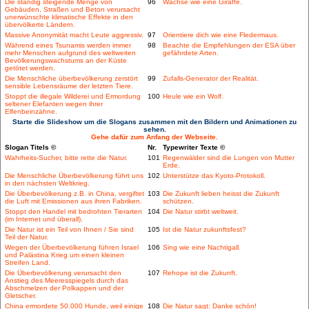
Die ständig steigende Menge von
96
Wachse wie eine Giraffe.
Gebäuden, Straßen und Beton verursacht
unerwünschte klimatische Effekte in den
übervölkerte Ländern.
Massive Anonymität macht Leute aggressiv.
97
Orientiere dich wie eine Fledermaus.
Während eines Tsunamis werden immer
98
Beachte die Empfehlungen der ESA über
mehr Menschen aufgrund des weltweiten
gefährdete Arten.
Bevölkerungswachstums an der Küste
getötet werden.
Die Menschliche überbevölkerung zerstört
99
Zufalls-Generator der Realität.
sensible Lebensräume der letzten Tiere.
Stoppt die illegale Wilderei und Ermordung
100
Heule wie ein Wolf.
seltener Elefanten wegen ihrer
Elfenbeinzähne.
Starte die Slideshow um die Slogans zusammen mit den Bildern und Animationen zu
sehen.
Gehe dafür zum Anfang der Webseite.
Slogan Titels ©
Nr.
Typewriter Texte ©
Wahrheits-Sucher, bitte rette die Natur.
101
Regenwälder sind die Lungen von Mutter
Erde.
Die Menschliche Überbevölkerung führt uns
102
Unterstütze das Kyoto-Protokoll.
in den nächsten Weltkrieg.
Die Überbevölkerung z.B. in China, vergiftet
103
Die Zukunft lieben heisst die Zukunft
die Luft mit Emissionen aus ihren Fabriken.
schützen.
Stoppt den Handel mit bedrohten Tierarten
104
Die Natur stirbt weltweit.
(im Internet und überall).
Die Natur ist ein Teil von Ihnen / Sie sind
105
Ist die Natur zukunftsfest?
Teil der Natur.
Wegen der Überbevölkerung führen Israel
106
Sing wie eine Nachtigall.
und Palästina Krieg um einen kleinen
Streifen Land.
Die Überbevölkerung verursacht den
107
Rehope ist die Zukunft.
Anstieg des Meeresspiegels durch das
Abschmelzen der Polkappen und der
Gletscher.
China ermordete 50.000 Hunde, weil einige
108
Die Natur sagt: Danke schön!