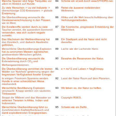
Manche Spanier sind feige Tierquäler, vor
84
Schicke ein eCard durch www.STHOPD.net.
allem im Hinblick auf Hunde.
Zu viele Menschen -> zu viel Industrie ->
85
Rettet die äusserst notleidenden
überschüssige CO2-Emissionen -> globale
Weltmeere.
Erwärmung.
Die Überbevölkerung verursacht die
86
Afrika und die Welt braucht Aufklärung über
Gewässerverschmutzung in den Flüssen
Verhütungsmethoden.
wie im Meer.
Die Korallenriffe werden durch zu viele
87
Die Kosmische, progressive Entwicklung der
Taucher zerstört, die ausserdem Sonnenöl
Wirklichkeit.
verwenden, was sich zudem negativ
auswirkt.
Das Wachstum der Weltbevölkerung hat
88
Ein Stadtpark und die Natur sind nicht
das Ozonloch, und dadurch Hautkrebs
dasselbe.
gefördert.
Menschliche Überbevölkerungs-Explosion
89
Lache wie der Lachende Hans.
hat zu anonymen Massen egoistischer,
gewissenloser Menschen geführt.
Die Überbevölkerung verursacht die
90
Bewahre die Ressourcen der Natur.
Erderwärmung durch CO
und
2
Methangasemissionen.
Die Überbevölkerung vernichtet die letzten
91
e = mc^2 und Leben = NegEntropy.
Wälder zur 'Nutzholz'-gewinnung wegen der
begrenzten Verfügbarkeit fossiler Energie.
In einigen Provinzen Spaniens werden
92
Lasst der Natur Raum auf dem Planeten.
Hunde in einer schrecklichen Weise
misshandelt.
Menschliche Bevölkerung Explosion
93
Wir lieben es, der Natur zu helfen.
verursacht: Knapp werden von säuberes
Trinkwasser.
Stoppt die Wilderei und das Massaker an
94
Copyright RGES.
seltenen Tierarten in Afrika, Indien und
Indonesien.
Menschliche Überbevölkerung führt zu
95
Schwim wie ein Delfin.
Zunehmendem Kraftstoffverbrauch und
damit explodierenden Energiepreisen.