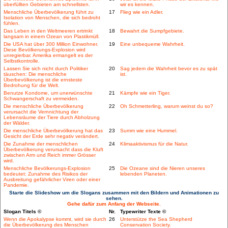
überfüllten Gebieten am schnellsten.
wir es kennen.
Menschliche Überbevölkerung führt zu
17
Flieg wie ein Adler.
Isolation von Menschen, die sich bedroht
fühlen.
Das Leben in den Weltmeeren ertrinkt
18
Bewahrt die Sumpfgebiete.
langsam in einem Ozean von Plastikmüll.
Die USA hat über 300 Million Einwohner.
19
Eine unbequeme Wahrheit.
Diese Bevölkerungs-Explosion wird
unregierbar. Amerika ermangelt es der
Selbstkontrolle.
Lassen Sie sich nicht durch Politiker
20
Sag jedem die Wahrheit bevor es zu spät
täuschen: Die menschliche
ist.
Überbevölkerung ist die ernsteste
Bedrohung für die Welt.
Benutze Kondome, um unerwünschte
21
Kämpfe wie ein Tiger.
Schwangerschaft zu vermeiden.
Die menschliche Überbevölkerung
22
Oh Schmetterling, warum weinst du so?
verursacht die Vernnichtung der
Lebensräume der Tiere durch Abholzung
der Wälder.
Die menschliche Überbevölkerung hat das
23
Summ wie eine Hummel.
Gesicht der Erde sehr negativ verändert.
Die Zunahme der menschlichen
24
Klimaaktivismus für die Natur.
Überbevölkerung verursacht dass die Kluft
zwischen Arm und Reich immer Grösser
wird.
Menschliche Bevölkerungs-Explosion
25
Die Ozeane sind die Nieren unseres
bedeutet: Zunahme des Risikos der
lebenden Planeten.
Ausbreitung gefährlicher Viren oder einer
Pandemie.
Starte die Slideshow um die Slogans zusammen mit den Bildern und Animationen zu
sehen.
Gehe dafür zum Anfang der Webseite.
Slogan Titels ©
Nr.
Typewriter Texte ©
Wenn die Apokalypse kommt, wird sie durch
26
Unterstütze the Sea Shepherd
die Überbevölkerung des Menschen
Conservation Society.