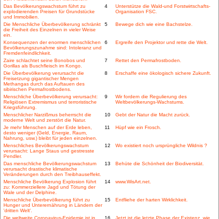
Das Bevölkerungswachstum führt zu
4
Unterstütze die Wald-und Forstwirtschafts-
explodierenden Preisen für Grundstücke
Organisation FSC.
und Immobilien.
Die Menschliche Überbevölkerung schränkt
5
Bewege dich wie eine Bachstelze.
die Freiheit des Einzelnen in vieler Weise
ein.
Konsequenzen der enormen menschlichen
6
Ergreife den Projektor und rette die Welt.
Bevölkerungszunahme sind: Intoleranz und
Fremdenfeindlichkeit.
Zaire schlachtet seine Bonobos und
7
Rettet den Permafrostboden.
Gorillas als Buschfleisch im Kongo.
Die Überbevölkerung verursacht die
8
Erschaffe eine ökologisch sichere Zukunft.
Freisetzung gigantischer Mengen
Methangas durch das Auftauen des
sibirischen Permafrostbodens.
Menschliche Überbevölkerung verursacht:
9
Wir fordern die Regulierung des
Religiösen Extremismus und terroristische
Weltbevölkerungs-Wachstums.
Kriegsführung.
Menschlicher Narzißmus beherrscht die
10
Gebt der Natur die Macht zurück.
moderne Welt und zerstört die Natur.
Je mehr Menschen auf der Erde leben,
11
Hüpf wie ein Frosch.
desto weniger (Geld, Energie, Raum,
Nahrung, usw.) bleibt für jeden einzelnen.
Menschliches Bevölkerungswachstum
12
Wo existiert noch ursprüngliche Wildnis ?
verursacht: Lange Staus und gestresste
Pendler.
Das menschliche Bevölkerungswachstum
13
Behüte die Schönheit der Biodiversität.
verursacht drastische klimatische
Veränderungen durch den Treibhauseffekt.
Menschliche Bevölkerung Explosion führt
14
www.WisArt.net.
zu: Kommerziellere Jagd und Tötung der
Wale und der Delphine.
Menschliche Überbevölkerung führt zu
15
Entfliehe der harten Wirklichkeit.
Hunger und Unterernährung in Ländern der
'dritten Welt'.
Die weltweite Coronavirus-Epidemie ist in
16
Jetzt ist die letzte Phase der Existenz, wie