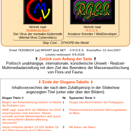
Vertrek naar
Vertrek naar
MultiMedia Buch
R.G.E.S.
Der Virus der mentalen Kybernetik
Kreativer Künstler / WebDeveloper
(Mental Virus Cybernetics)
Stay Cool ... STHOPD the World
Email: FEEDBACK [at] WISART [dot] NET .
©
R.G.E.S.
Erschaffen: 01-Juni-2007
Letztes verbessert:
9-8-2026.
⇑
Zurück zum Anfang der Seite
⇑
Politisch unabhängige, internationale, künstlerische Umwelt - Realzeit-
Multimediadarstellung mit dem Ziel des Beendens der Massenauslöschung
von Flora und Fauna.
⇓ Ende der Slogans-Tabelle ⇓
Inhaltsverzeichnis der nach dem Zufallsprinzip in der Slideshow
angezeigten Titel (unter oder über den Bildern).
Slogan Titels ©
Nr.
Typewriter Texte ©
Wegen der Erderwärmung sterben in Alaska
1
Stoppt das Abschmelzen der Polkappen.
die Eisbären aus.
WWF sagt, dass 60% der Wildtiere bis 2020
2
Planktonschwund bedroht Nahrungsketten
verschwunden sein könnten. Dieses
im Meer.
schnelle sechste Massensterben wird durch
die menschliche Überbevölkerung
verursacht!
Japan ermordet jährlich 23.000 Delfine für
3
Wir lieben die Natur.
den Fleischkonsum durch Menschen.