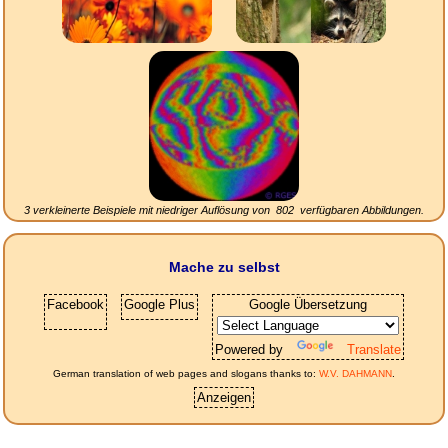
3 verkleinerte Beispiele mit niedriger Auflösung von
802
verfügbaren Abbildungen.
Mache zu selbst
Facebook
Google Plus
Google Übersetzung
Powered by
Translate
German translation of web pages and slogans thanks to:
W.V. DAHMANN
.
Anzeigen