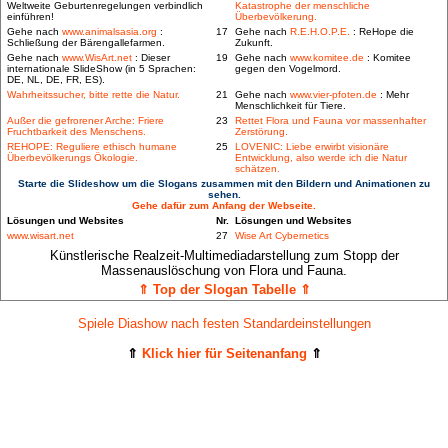
Weltweite Geburtenregelungen verbindlich
Katastrophe der menschliche
einführen!
Überbevölkerung.
Gehe nach
www.animalsasia.org
:
17
Gehe nach
R.E.H.O.P.E.
: ReHope die
Schließung der Bärengallefarmen.
Zukunft.
Gehe nach
www.WisArt.net
: Dieser
19
Gehe nach
www.komitee.de
: Komitee
internationale SlideShow (in 5 Sprachen:
gegen den Vogelmord.
DE, NL, DE, FR, ES).
Wahrheitssucher, bitte rette die Natur.
21
Gehe nach
www.vier-pfoten.de
: Mehr
Menschlichkeit für Tiere.
Außer die gefrorener Arche: Friere
23
Rettet Flora und Fauna vor massenhafter
Fruchtbarkeit des Menschens.
Zerstörung.
REHOPE: Reguliere ethisch humane
25
LOVENIC: Liebe erwirbt visionäre
Überbevölkerungs Ökologie.
Entwicklung, also werde ich die Natur
schätzen.
Starte die Slideshow um die Slogans zusammen mit den Bildern und Animationen zu
sehen.
Gehe dafür zum Anfang der Webseite.
Lösungen und Websites
Nr.
Lösungen und Websites
www.wisart.net
27
Wise Art Cybernetics
Künstlerische Realzeit-Multimediadarstellung zum Stopp der
Massenauslöschung von Flora und Fauna.
⇑ Top der Slogan Tabelle ⇑
Spiele Diashow nach festen Standardeinstellungen
⇑
Klick hier für Seitenanfang
⇑