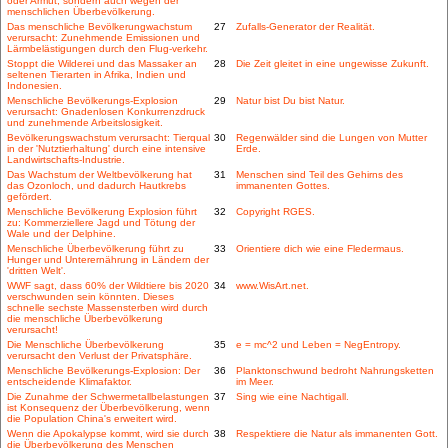
oder Armut, sondern auch wegen der
menschlichen Überbevölkerung.
Das menschliche Bevölkerungwachstum
27
Zufalls-Generator der Realität.
verursacht: Zunehmende Emissionen und
Lärmbelästigungen durch den Flug-verkehr.
Stoppt die Wilderei und das Massaker an
28
Die Zeit gleitet in eine ungewisse Zukunft.
seltenen Tierarten in Afrika, Indien und
Indonesien.
Menschliche Bevölkerungs-Explosion
29
Natur bist Du bist Natur.
verursacht: Gnadenlosen Konkurrenzdruck
und zunehmende Arbeitslosigkeit.
Bevölkerungswachstum verursacht: Tierqual
30
Regenwälder sind die Lungen von Mutter
in der 'Nutztierhaltung' durch eine intensive
Erde.
Landwirtschafts-Industrie.
Das Wachstum der Weltbevölkerung hat
31
Menschen sind Teil des Gehirns des
das Ozonloch, und dadurch Hautkrebs
immanenten Gottes.
gefördert.
Menschliche Bevölkerung Explosion führt
32
Copyright RGES.
zu: Kommerziellere Jagd und Tötung der
Wale und der Delphine.
Menschliche Überbevölkerung führt zu
33
Orientiere dich wie eine Fledermaus.
Hunger und Unterernährung in Ländern der
'dritten Welt'.
WWF sagt, dass 60% der Wildtiere bis 2020
34
www.WisArt.net.
verschwunden sein könnten. Dieses
schnelle sechste Massensterben wird durch
die menschliche Überbevölkerung
verursacht!
Die Menschliche Überbevölkerung
35
e = mc^2 und Leben = NegEntropy.
verursacht den Verlust der Privatsphäre.
Menschliche Bevölkerungs-Explosion: Der
36
Planktonschwund bedroht Nahrungsketten
entscheidende Klimafaktor.
im Meer.
Die Zunahme der Schwermetallbelastungen
37
Sing wie eine Nachtigall.
ist Konsequenz der Überbevölkerung, wenn
die Population China's erweitert wird.
Wenn die Apokalypse kommt, wird sie durch
38
Respektiere die Natur als immanenten Gott.
die Überbevölkerung des Menschen