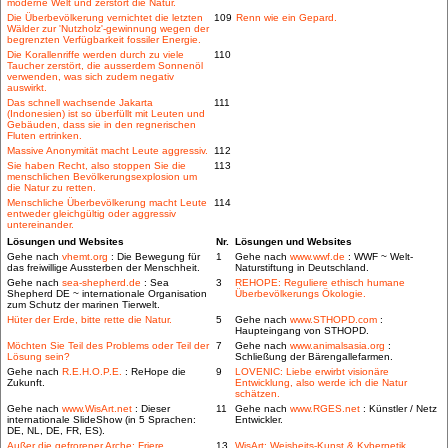
moderne Welt und zerstört die Natur.
Die Überbevölkerung vernichtet die letzten
109
Renn wie ein Gepard.
Wälder zur 'Nutzholz'-gewinnung wegen der
begrenzten Verfügbarkeit fossiler Energie.
Die Korallenriffe werden durch zu viele
110
Taucher zerstört, die ausserdem Sonnenöl
verwenden, was sich zudem negativ
auswirkt.
Das schnell wachsende Jakarta
111
(Indonesien) ist so überfüllt mit Leuten und
Gebäuden, dass sie in den regnerischen
Fluten ertrinken.
Massive Anonymität macht Leute aggressiv.
112
Sie haben Recht, also stoppen Sie die
113
menschlichen Bevölkerungsexplosion um
die Natur zu retten.
Menschliche Überbevölkerung macht Leute
114
entweder gleichgültig oder aggressiv
untereinander.
Lösungen und Websites
Nr.
Lösungen und Websites
Gehe nach
vhemt.org
: Die Bewegung für
1
Gehe nach
www.wwf.de
: WWF ~ Welt-
das freiwillige Aussterben der Menschheit.
Naturstiftung in Deutschland.
Gehe nach
sea-shepherd.de
: Sea
3
REHOPE: Reguliere ethisch humane
Shepherd DE ~ internationale Organisation
Überbevölkerungs Ökologie.
zum Schutz der marinen Tierwelt.
Hüter der Erde, bitte rette die Natur.
5
Gehe nach
www.STHOPD.com
:
Haupteingang von STHOPD.
Möchten Sie Teil des Problems oder Teil der
7
Gehe nach
www.animalsasia.org
:
Lösung sein?
Schließung der Bärengallefarmen.
Gehe nach
R.E.H.O.P.E.
: ReHope die
9
LOVENIC: Liebe erwirbt visionäre
Zukunft.
Entwicklung, also werde ich die Natur
schätzen.
Gehe nach
www.WisArt.net
: Dieser
11
Gehe nach
www.RGES.net
: Künstler / Netz
internationale SlideShow (in 5 Sprachen:
Entwickler.
DE, NL, DE, FR, ES).
Außer die gefrorener Arche: Friere
13
WisArt: Weisheits-Kunst & Kybernetik.