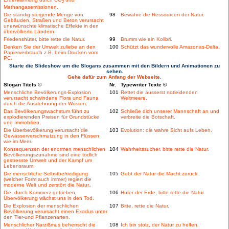
2
Methangasemissionen.
Die ständig steigende Menge von
98
Bewahre die Ressourcen der Natur.
Gebäuden, Straßen und Beton verursacht
unerwünschte klimatische Effekte in den
übervölkerte Ländern.
Friedenshüter, bitte rette die Natur.
99
Brumm wie ein Kolibri.
Denken Sie der Umwelt zuliebe an den
100
Schützt das wundervolle Amazonas-Delta.
Papierverbrauch z.B. beim Drucken vom
PC.
Starte die Slideshow um die Slogans zusammen mit den Bildern und Animationen zu
sehen.
Gehe dafür zum Anfang der Webseite.
Slogan Titels ©
Nr.
Typewriter Texte ©
Menschliche Bevölkerungs-Explosion
101
Rettet die äusserst notleidenden
verursacht schwindene Flora und Fauna
Weltmeere.
durch die Ausdehnung der Wüsten.
Das Bevölkerungswachstum führt zu
102
Schließe dich unserer Mannschaft an und
explodierenden Preisen für Grundstücke
verbreite die Botschaft.
und Immobilien.
Die Überbevölkerung verursacht die
103
Evolution: die wahre Sicht aufs Leben.
Gewässerverschmutzung in den Flüssen
wie im Meer.
Konsequenzen der enormen menschlichen
104
Wahrheitssucher, bitte rette die Natur.
Bevölkerungszunahme sind eine tödlich
gestresste Umwelt und der Kampf um
Lebensraum.
Die menschliche Selbstbefriedigung
105
Gebt der Natur die Macht zurück.
(welcher Form auch immer) regiert die
moderne Welt und zerstört die Natur..
Die, durch Kommerz getrieben,
106
Hüter der Erde, bitte rette die Natur.
Übervölkerung wächst uns in den Tod.
Die Explosion der menschlichen
107
Bitte, rette die Natur.
Bevölkerung verursacht einen Exodus unter
den Tier-und Pflanzenarten.
Menschlicher Narzißmus beherrscht die
108
Ich bin stolz, der Natur zu helfen.