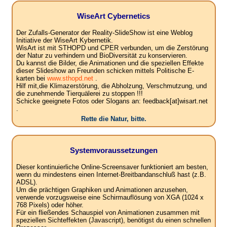
WiseArt Cybernetics
Der Zufalls-Generator der Reality-SlideShow ist eine Weblog
Initiative der WiseArt Kybernetik.
WisArt ist mit STHOPD und CPER verbunden, um die Zerstörung
der Natur zu verhindern und BioDiversität zu konservieren.
Du kannst die Bilder, die Animationen und die speziellen Effekte
dieser Slideshow an Freunden schicken mittels Politische E-
karten bei
www.sthopd.net
.
Hilf mit,die Klimazerstörung, die Abholzung, Verschmutzung, und
die zunehmende Tierquälerei zu stoppen !!!
Schicke geeignete Fotos oder Slogans an: feedback[at]wisart.net
.
Rette die Natur, bitte.
Systemvoraussetzungen
Dieser kontinuierliche Online-Screensaver funktioniert am besten,
wenn du mindestens einen Internet-Breitbandanschluß hast (z.B.
ADSL).
Um die prächtigen Graphiken und Animationen anzusehen,
verwende vorzugsweise eine Schirmauflösung von XGA (1024 x
768 Pixels) oder höher.
Für ein fließendes Schauspiel von Animationen zusammen mit
speziellen Sichteffekten (Javascript), benötigst du einen schnellen