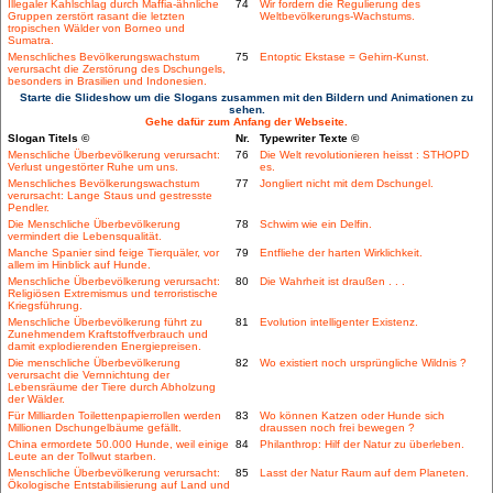
Illegaler Kahlschlag durch Maffia-ähnliche
74
Wir fordern die Regulierung des
Gruppen zerstört rasant die letzten
Weltbevölkerungs-Wachstums.
tropischen Wälder von Borneo und
Sumatra.
Menschliches Bevölkerungswachstum
75
Entoptic Ekstase = Gehirn-Kunst.
verursacht die Zerstörung des Dschungels,
besonders in Brasilien und Indonesien.
Starte die Slideshow um die Slogans zusammen mit den Bildern und Animationen zu
sehen.
Gehe dafür zum Anfang der Webseite.
Slogan Titels ©
Nr.
Typewriter Texte ©
Menschliche Überbevölkerung verursacht:
76
Die Welt revolutionieren heisst : STHOPD
Verlust ungestörter Ruhe um uns.
es.
Menschliches Bevölkerungswachstum
77
Jongliert nicht mit dem Dschungel.
verursacht: Lange Staus und gestresste
Pendler.
Die Menschliche Überbevölkerung
78
Schwim wie ein Delfin.
vermindert die Lebensqualität.
Manche Spanier sind feige Tierquäler, vor
79
Entfliehe der harten Wirklichkeit.
allem im Hinblick auf Hunde.
Menschliche Überbevölkerung verursacht:
80
Die Wahrheit ist draußen . . .
Religiösen Extremismus und terroristische
Kriegsführung.
Menschliche Überbevölkerung führt zu
81
Evolution intelligenter Existenz.
Zunehmendem Kraftstoffverbrauch und
damit explodierenden Energiepreisen.
Die menschliche Überbevölkerung
82
Wo existiert noch ursprüngliche Wildnis ?
verursacht die Vernnichtung der
Lebensräume der Tiere durch Abholzung
der Wälder.
Für Milliarden Toilettenpapierrollen werden
83
Wo können Katzen oder Hunde sich
Millionen Dschungelbäume gefällt.
draussen noch frei bewegen ?
China ermordete 50.000 Hunde, weil einige
84
Philanthrop: Hilf der Natur zu überleben.
Leute an der Tollwut starben.
Menschliche Überbevölkerung verursacht:
85
Lasst der Natur Raum auf dem Planeten.
Ökologische Entstabilisierung auf Land und