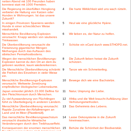
netten Abend mit 100 Freunden haben
konntest statt mit 1000 Fremden.
Die Regierung im überfüllten Hongkong
4
Die harte Wirklichkeit wird uns wach rütteln.
verbietet die Haltung von Katzen oder
Hunden in Wohnungen. Ist das unsere
Zukunft?
In einigen Provinzen Spaniens werden
5
Heul wie eine glückliche Hyäne.
Hunde in einer schrecklichen Weise
misshandelt.
Menschliche Bevölkerung Explosion
6
Wir lieben es, der Natur zu helfen.
verursacht: Knapp werden von säuberes
Trinkwasser.
Die Überbevölkerung verursacht die
7
Schicke ein eCard durch www.STHOPD.net.
Freisetzung gigantischer Mengen
Methangas durch das Auftauen des
sibirischen Permafrostbodens.
Wegen der menschlichen Bevölkerungs-
8
Die Zukunft lieben heisst die Zukunft
Explosion kannst du den Ort an dem du
schützen.
geboren wurdest, kaum wiedererkennen.
Die Menschliche Überbevölkerung schränkt
9
Tanze wie ein Schmetterling.
die Freiheit des Einzelnen in vieler Weise
ein.
Menschliche Bevölkerungs-Explosion
10
Bewege dich wie eine Bachstelze.
verursacht: Weltweite Zerstörung
empfindlicher ökologischer Lebensräume.
Japan ermordet jährlich 23.000 Delfine für
11
Natur, Ursprung der Liebe.
den Fleischkonsum durch Menschen.
Zu viel Auswanderung von Flüchtlingen
12
Afrika und die Welt braucht Aufklärung über
führt zu Überbelegung in anderen Ländern.
Verhütungsmethoden.
Menschliche Überbevölkerung verursacht:
13
Das Geheimnis des Lebens.
Rapide Zunahme der Abfallmengen an
Land und im Meer (Plastikmüll).
Das menschliche Bevölkerungswachstum
14
Lasse Oekosysteme in die Zukunft
verursacht drastische klimatische
hineinwachsen.
Veränderungen durch den Treibhauseffekt.
Konsequenzen der enormen menschlichen
15
Behüte die Schönheit der Biodiversität.