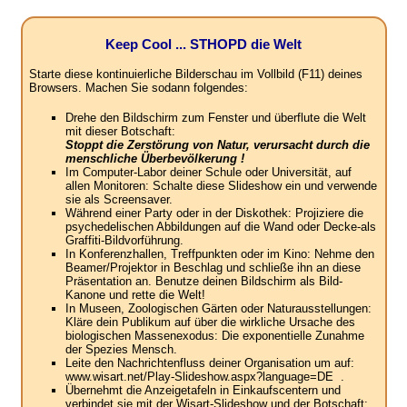
Keep Cool ... STHOPD die Welt
Starte diese kontinuierliche Bilderschau im Vollbild (F11) deines
Browsers. Machen Sie sodann folgendes:
Drehe den Bildschirm zum Fenster und überflute die Welt
mit dieser Botschaft:
Stoppt die Zerstörung von Natur, verursacht durch die
menschliche Überbevölkerung !
Im Computer-Labor deiner Schule oder Universität, auf
allen Monitoren: Schalte diese Slideshow ein und verwende
sie als Screensaver.
Während einer Party oder in der Diskothek: Projiziere die
psychedelischen Abbildungen auf die Wand oder Decke-als
Graffiti-Bildvorführung.
In Konferenzhallen, Treffpunkten oder im Kino: Nehme den
Beamer/Projektor in Beschlag und schließe ihn an diese
Präsentation an. Benutze deinen Bildschirm als Bild-
Kanone und rette die Welt!
In Museen, Zoologischen Gärten oder Naturausstellungen:
Kläre dein Publikum auf über die wirkliche Ursache des
biologischen Massenexodus: Die exponentielle Zunahme
der Spezies Mensch.
Leite den Nachrichtenfluss deiner Organisation um auf:
www.wisart.net/Play-Slideshow.aspx?language=DE .
Übernehmt die Anzeigetafeln in Einkaufscentern und
verbindet sie mit der Wisart-Slideshow und der Botschaft: