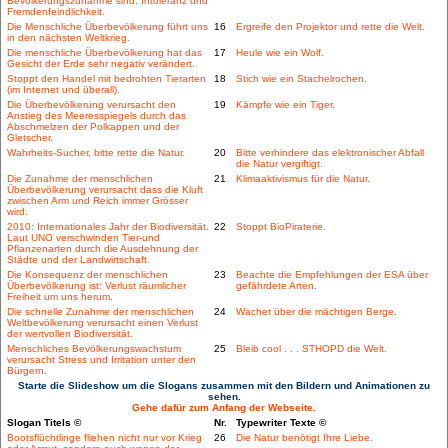
Bevölkerungszunahme sind: Intoleranz und
Fremdenfeindlichkeit.
Die Menschliche Überbevölkerung führt uns
16
Ergreife den Projektor und rette die Welt.
in den nächsten Weltkrieg.
Die menschliche Überbevölkerung hat das
17
Heule wie ein Wolf.
Gesicht der Erde sehr negativ verändert.
Stoppt den Handel mit bedrohten Tierarten
18
Stich wie ein Stachelrochen.
(im Internet und überall).
Die Überbevölkerung verursacht den
19
Kämpfe wie ein Tiger.
Anstieg des Meeresspiegels durch das
Abschmelzen der Polkappen und der
Gletscher.
Wahrheits-Sucher, bitte rette die Natur.
20
Bitte verhindere das elektronischer Abfall
die Natur vergiftigt.
Die Zunahme der menschlichen
21
Klimaaktivismus für die Natur.
Überbevölkerung verursacht dass die Kluft
zwischen Arm und Reich immer Grösser
wird.
2010: Internationales Jahr der Biodiversität.
22
Stoppt BioPiraterie.
Laut UNO verschwinden Tier-und
Pflanzenarten durch die Ausdehnung der
Städte und der Landwirtschaft.
Die Konsequenz der menschlichen
23
Beachte die Empfehlungen der ESA über
Überbevölkerung ist: Verlust räumlicher
gefährdete Arten.
Freiheit um uns herum.
Die schnelle Zunahme der menschlichen
24
Wachet über die mächtigen Berge.
Weltbevölkerung verursacht einen Verlust
der wertvollen Biodiversität.
Menschliches Bevölkerungswachstum
25
Bleib cool . . . STHOPD die Welt.
verursacht Stress und Irritation unter den
Bürgern.
Starte die Slideshow um die Slogans zusammen mit den Bildern und Animationen zu
sehen.
Gehe dafür zum Anfang der Webseite.
Slogan Titels ©
Nr.
Typewriter Texte ©
Bootsflüchtlinge fliehen nicht nur vor Krieg
26
Die Natur benötigt Ihre Liebe.