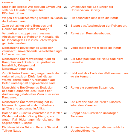
verursacht.
Stoppt die illegale Wilderei und Ermordung
39
Unterstütze the Sea Shepherd
seltener Elefanten wegen ihrer
Conservation Society.
Elfenbeinzähne.
Wegen der Erderwärmung sterben in Alaska
40
Friedenshüter, bitte rette die Natur.
die Eisbären aus.
Zaire schlachtet seine Bonobos und
41
Stoppt das Abschmelzen der Polkappen.
Gorillas als Buschfleisch im Kongo.
Verurteilt und stoppt das grausame
42
Rettet den Permafrostboden.
Abschlachten der Robben in Kanada, die
bei lebendigem Leib ihres Felles wegen
gehäutet werden.
Menschliche Bevölkerungs-Explosion
43
Verbessere die Welt: Rette die Natur.
verursacht: Anwachsende verkehrsbedingte
Luftverschmutzung.
Menschliche Überbevölkerung führt zu
44
Ein Stadtpark und die Natur sind nicht
Knappheit an Ackerland, zu politischer
dasselbe.
Instabilität, Kriegen und
Massenwanderungen.
Zur Globalen Erwärmung tragen auch die
45
Bald wird das Ende der Welt kommen, wie
vielen ehemaligen Dörfer bei, die zu
wir sie kennen.
Wärme-emittierenden Grosstädten aus
Beton und Asphalt angewachsen sind.
Menschliche Bevölkerungs-Explosion
46
Rettet die sonnigen Savannen.
bedeutet: Zunahme des Risikos der
Ausbreitung gefährlicher Viren oder einer
Pandemie.
Menschliche Überbevölkerung hat zu
47
Die Ozeane sind die Nieren unseres
Massen Hungersnot in der Sahelzone
lebenden Planeten.
geführt und anderswo in Afrika.
Borneo und Sumatra vernichten ihre letzten
48
Stoppt das Aussterben unzähliger
Wälder und wilden Orang Utangs, auch
Tierarten.
wegen Palmölplantagen-Monokulturen für
sogenannten Biosprit.
Die Natur ist ein Teil von Ihnen / Sie sind
49
Protestiere laut gegen die menschliche
Teil der Natur.
Überbevölkerung.