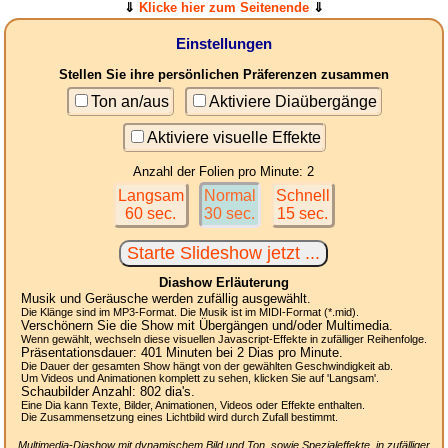
⇓
Klicke hier zum Seitenende
⇓
Einstellungen
Stellen Sie ihre persönlichen Präferenzen zusammen
Ton an/aus
Aktiviere Diaübergänge
Aktiviere visuelle Effekte
Anzahl der Folien pro Minute: 2
Langsam
Normal
Schnell
60 sec.
30 sec.
15 sec.
Diashow Erläuterung
Musik und Geräusche werden zufällig ausgewählt.
Die Klänge sind im MP3-Format. Die Musik ist im MIDI-Format (*.mid).
Verschönern Sie die Show mit Übergängen und/oder Multimedia.
Wenn gewählt, wechseln diese visuellen Javascript-Effekte in zufälliger Reihenfolge.
Präsentationsdauer:
401
Minuten bei 2
Dias
pro Minute.
Die Dauer der gesamten Show hängt von der gewählten Geschwindigkeit ab.
Um Videos und Animationen komplett zu sehen, klicken Sie auf 'Langsam'.
Schaubilder Anzahl:
802
dia's.
Eine Dia kann Texte, Bilder, Animationen, Videos oder Effekte enthalten.
Die Zusammensetzung eines Lichtbild wird durch Zufall bestimmt.
Multimedia-Diashow mit dynamischem Bild und Ton, sowie Spezialeffekte, in zufälliger