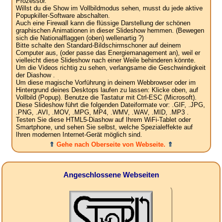
Prozessor.
Willst du die Show im Vollbildmodus sehen, musst du jede aktive
Popupkiller-Software abschalten.
Auch eine Firewall kann die flüssige Darstellung der schönen
graphischen Animationen in dieser Slideshow hemmen. (Bewegen
sich die Nationalflaggen (oben) wellenartig ?)
Bitte schalte den Standard-Bildschirmschoner auf deinem
Computer aus, (oder passe das Energiemanagement an), weil er
vielleicht diese Slideshow nach einer Weile behinderen könnte.
Um die Videos richtig zu sehen, verlangsame die Geschwindigkeit
der Diashow .
Um diese magische Vorführung in deinem Webbrowser oder im
Hintergrund deines Desktops laufen zu lassen: Klicke oben, auf
Vollbild (Popup). Benutze die Tastatur mit Ctrl-ESC (Microsoft).
Diese Slideshow führt die folgenden Dateiformate vor: .GIF, .JPG,
.PNG, .AVI, .MOV, .MPG, MP4, .WMV, .WAV, .MID, .MP3 .
Testen Sie diese HTML5-Diashow auf Ihrem WiFi-Tablet oder
Smartphone, und sehen Sie selbst, welche Spezialeffekte auf
Ihren modernen Internet-Gerät möglich sind.
⇑
Gehe nach Oberseite von Webseite.
⇑
Angeschlossene Webseiten