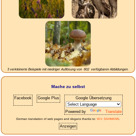
3 verkleinerte Beispiele mit niedriger Auflösung von
802
verfügbaren Abbildungen.
Mache zu selbst
Facebook
Google Plus
Google Übersetzung
Powered by
Translate
German translation of web pages and slogans thanks to:
W.V. DAHMANN
.
Anzeigen