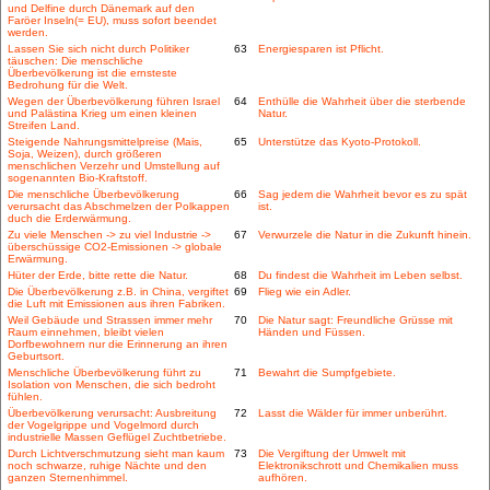
und Delfine durch Dänemark auf den
Faröer Inseln(= EU), muss sofort beendet
werden.
Lassen Sie sich nicht durch Politiker
63
Energiesparen ist Pflicht.
täuschen: Die menschliche
Überbevölkerung ist die ernsteste
Bedrohung für die Welt.
Wegen der Überbevölkerung führen Israel
64
Enthülle die Wahrheit über die sterbende
und Palästina Krieg um einen kleinen
Natur.
Streifen Land.
Steigende Nahrungsmittelpreise (Mais,
65
Unterstütze das Kyoto-Protokoll.
Soja, Weizen), durch größeren
menschlichen Verzehr und Umstellung auf
sogenannten Bio-Kraftstoff.
Die menschliche Überbevölkerung
66
Sag jedem die Wahrheit bevor es zu spät
verursacht das Abschmelzen der Polkappen
ist.
duch die Erderwärmung.
Zu viele Menschen -> zu viel Industrie ->
67
Verwurzele die Natur in die Zukunft hinein.
überschüssige CO2-Emissionen -> globale
Erwärmung.
Hüter der Erde, bitte rette die Natur.
68
Du findest die Wahrheit im Leben selbst.
Die Überbevölkerung z.B. in China, vergiftet
69
Flieg wie ein Adler.
die Luft mit Emissionen aus ihren Fabriken.
Weil Gebäude und Strassen immer mehr
70
Die Natur sagt: Freundliche Grüsse mit
Raum einnehmen, bleibt vielen
Händen und Füssen.
Dorfbewohnern nur die Erinnerung an ihren
Geburtsort.
Menschliche Überbevölkerung führt zu
71
Bewahrt die Sumpfgebiete.
Isolation von Menschen, die sich bedroht
fühlen.
Überbevölkerung verursacht: Ausbreitung
72
Lasst die Wälder für immer unberührt.
der Vogelgrippe und Vogelmord durch
industrielle Massen Geflügel Zuchtbetriebe.
Durch Lichtverschmutzung sieht man kaum
73
Die Vergiftung der Umwelt mit
noch schwarze, ruhige Nächte und den
Elektronikschrott und Chemikalien muss
ganzen Sternenhimmel.
aufhören.