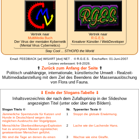
Vertrek naar
Vertrek naar
MultiMedia Buch
R.G.E.S.
Der Virus der mentalen Kybernetik
Kreativer Künstler / WebDeveloper
(Mental Virus Cybernetics)
Stay Cool ... STHOPD the World
Email: FEEDBACK [at] WISART [dot] NET .
©
R.G.E.S.
Erschaffen: 01-Juni-2007
Letztes verbessert:
9-8-2026.
⇑
Zurück zum Anfang der Seite
⇑
Politisch unabhängige, internationale, künstlerische Umwelt - Realzeit-
Multimediadarstellung mit dem Ziel des Beendens der Massenauslöschung
von Flora und Fauna.
⇓ Ende der Slogans-Tabelle ⇓
Inhaltsverzeichnis der nach dem Zufallsprinzip in der Slideshow
angezeigten Titel (unter oder über den Bildern).
Slogan Titels ©
Nr.
Typewriter Texte ©
Jämmerliche Sperrstunde für Katzen und
1
Stoppt die globale Erwärmung.
Hunde in Deutschland wegen des
möglichen Ausbruchs der Vogelgrippe.
Menschliche Überbevölkerungs-Explosion
2
Lache wie der Lachende Hans.
hat zu anonymen Massen egoistischer,
gewissenloser Menschen geführt.
Wo sind die Tage an denen du einen
3
Wachse wie eine Giraffe.