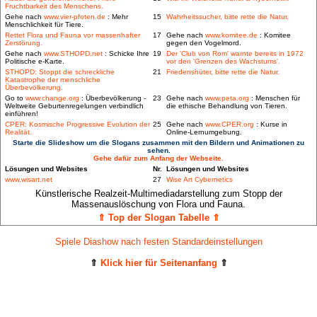
Fruchtbarkeit des Menschens.
Gehe nach
www.vier-pfoten.de
: Mehr
15
Wahrheitssucher, bitte rette die Natur.
Menschlichkeit für Tiere.
Rettet Flora und Fauna vor massenhafter
17
Gehe nach
www.komitee.de
: Komitee
Zerstörung.
gegen den Vogelmord.
Gehe nach
www.STHOPD.net
: Schicke Ihre
19
Der 'Club von Rom' warnte bereits in 1972
Politische e-Karte.
vor den 'Grenzen des Wachstums'.
STHOPD: Stoppt die schreckliche
21
Friedenshüter, bitte rette die Natur.
Katastrophe der menschliche
Überbevölkerung.
Go to
www.change.org
: Überbevölkerung -
23
Gehe nach
www.peta.org
: Menschen für
Weltweite Geburtenregelungen verbindlich
die ethische Behandlung von Tieren.
einführen!
CPER: Kosmische Progressive Evolution der
25
Gehe nach
www.CPER.org
: Kurse in
Realität.
Online-Lernumgebung.
Starte die Slideshow um die Slogans zusammen mit den Bildern und Animationen zu
sehen.
Gehe dafür zum Anfang der Webseite.
Lösungen und Websites
Nr.
Lösungen und Websites
www.wisart.net
27
Wise Art Cybernetics
Künstlerische Realzeit-Multimediadarstellung zum Stopp der
Massenauslöschung von Flora und Fauna.
⇑ Top der Slogan Tabelle ⇑
Spiele Diashow nach festen Standardeinstellungen
⇑
Klick hier für Seitenanfang
⇑