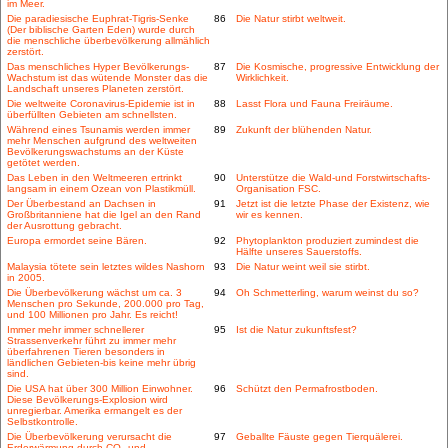
im Meer.
Die paradiesische Euphrat-Tigris-Senke
86
Die Natur stirbt weltweit.
(Der biblische Garten Eden) wurde durch
die menschliche überbevölkerung allmählich
zerstört.
Das menschliches Hyper Bevölkerungs-
87
Die Kosmische, progressive Entwicklung der
Wachstum ist das wütende Monster das die
Wirklichkeit.
Landschaft unseres Planeten zerstört.
Die weltweite Coronavirus-Epidemie ist in
88
Lasst Flora und Fauna Freiräume.
überfüllten Gebieten am schnellsten.
Während eines Tsunamis werden immer
89
Zukunft der blühenden Natur.
mehr Menschen aufgrund des weltweiten
Bevölkerungswachstums an der Küste
getötet werden.
Das Leben in den Weltmeeren ertrinkt
90
Unterstütze die Wald-und Forstwirtschafts-
langsam in einem Ozean von Plastikmüll.
Organisation FSC.
Der Überbestand an Dachsen in
91
Jetzt ist die letzte Phase der Existenz, wie
Großbritanniene hat die Igel an den Rand
wir es kennen.
der Ausrottung gebracht.
Europa ermordet seine Bären.
92
Phytoplankton produziert zumindest die
Hälfte unseres Sauerstoffs.
Malaysia tötete sein letztes wildes Nashorn
93
Die Natur weint weil sie stirbt.
in 2005.
Die Überbevölkerung wächst um ca. 3
94
Oh Schmetterling, warum weinst du so?
Menschen pro Sekunde, 200.000 pro Tag,
und 100 Millionen pro Jahr. Es reicht!
Immer mehr immer schnellerer
95
Ist die Natur zukunftsfest?
Strassenverkehr führt zu immer mehr
überfahrenen Tieren besonders in
ländlichen Gebieten-bis keine mehr übrig
sind.
Die USA hat über 300 Million Einwohner.
96
Schützt den Permafrostboden.
Diese Bevölkerungs-Explosion wird
unregierbar. Amerika ermangelt es der
Selbstkontrolle.
Die Überbevölkerung verursacht die
97
Geballte Fäuste gegen Tierquälerei.
Erderwärmung durch CO
und