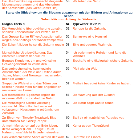
Die Überbevölkerung verursacht steigende
50
Wir lieben die Natur.
Meerestemperaturen und das Absterben
der Korallenriffe (das Great Barrier Riff).
Starte die Slideshow um die Slogans zusammen mit den Bildern und Animationen zu
sehen.
Gehe dafür zum Anfang der Webseite.
Slogan Titels ©
Nr.
Typewriter Texte ©
Die Menschliche überbevölkerung zerstört
51
Rehope ist die Zukunft.
sensible Lebensräume der letzten Tiere.
Das Grosse Barrier-Riff vor Australien stirbt
52
Summ wie eine Hummel.
wegen des Anstiegs der Wassertemperatur.
Die Zukunft lieben heisst die Zukunft regeln
53
Eine unbequeme Wahrheit.
!
Menschliche Überbevölkerung: Das
54
Ich verlor meine Religion und fand die
ernsteste Problem der Zukunft.
Wahrheit.
Benutze Kondome, um unerwünschte
55
Erschaffe eine ökologisch sichere Zukunft.
Schwangerschaft zu vermeiden.
Das verbrecherische, kommerzielle
56
Pfeif wie ein Wal.
Abschlachten der Wale und Delfine durch
Japan, Island und Norwegen, muss sofort
beendet werden.
Stoppt die Wilderei und das Töten von
57
Freiheit bedeutet keine Kinder zu haben.
seltenen Nashörnern für ihre angeblichen
medizinischen Hörner.
Der menschliche Egoismus regiert die
58
Die Warnung aus der Zukunft.
moderne Welt und zerstört die Natur..
Die Menschliche Überbevölkerung
59
Die Natur sagt: Danke schön!
verursacht: Überfüllte Tierheime mit
verlassenen Haustieren in erbärmlichem
Zustand.
Zu Ehren von Timothy Treadwell: Bitte
60
Stell dir ein natürliches Paradies vor.
unterstützen Sie Grizzly People.
Je mehr Menschen auf der Erde leben,
61
Kunst gegen Tierquälerei.
desto weniger (Geld, Energie, Raum,
Nahrung, usw.) bleibt für jeden einzelnen.
Das verbrecherische Abschlachten der Wale
62
Hüpf wie ein Frosch.