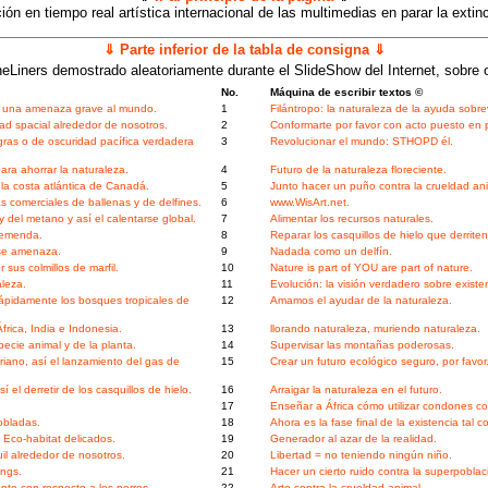
ón en tiempo real artística internacional de las multimedias en parar la extinci
⇓ Parte inferior de la tabla de consigna ⇓
eLiners demostrado aleatoriamente durante el SlideShow del Internet, sobre 
No.
Máquina de escribir textos ©
es una amenaza grave al mundo.
1
Filántropo: la naturaleza de la ayuda sobre
ad spacial alrededor de nosotros.
2
Conformarte por favor con acto puesto en p
as o de oscuridad pacífica verdadera
3
Revolucionar el mundo: STHOPD él.
ra ahorrar la naturaleza.
4
Futuro de la naturaleza floreciente.
 la costa atlántica de Canadá.
5
Junto hacer un puño contra la crueldad ani
comerciales de ballenas y de delfines.
6
www.WisArt.net.
el metano y así el calentarse global.
7
Alimentar los recursos naturales.
remenda.
8
Reparar los casquillos de hielo que derriten
 se amenaza.
9
Nadada como un delfín.
 sus colmillos de marfil.
10
Nature is part of YOU are part of nature.
leza.
11
Evolución: la visión verdadero sobre existe
 rápidamente los bosques tropicales de
12
Amamos el ayudar de la naturaleza.
frica, India e Indonesia.
13
llorando naturaleza, muriendo naturaleza.
ecie animal y de la planta.
14
Supervisar las montañas poderosas.
riano, así el lanzamiento del gas de
15
Crear un futuro ecológico seguro, por favor
el derretir de los casquillos de hielo.
16
Arraigar la naturaleza en el futuro.
17
Enseñar a África cómo utilizar condones c
obladas.
18
Ahora es la fase final de la existencia tal
Eco-habitat delicados.
19
Generador al azar de la realidad.
il alrededor de nosotros.
20
Libertad = no teniendo ningún niño.
ngs.
21
Hacer un cierto ruido contra la superpobla
te con respecto a los perros.
22
Arte contra la crueldad animal.