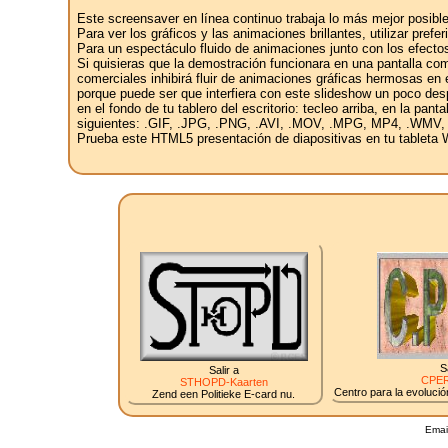
Este screensaver en línea continuo trabaja lo más mejor posible
Para ver los gráficos y las animaciones brillantes, utilizar pref
Para un espectáculo fluido de animaciones junto con los efectos
Si quisieras que la demostración funcionara en una pantalla com
comerciales inhibirá fluir de animaciones gráficas hermosas en e
porque puede ser que interfiera con este slideshow un poco des
en el fondo de tu tablero del escritorio: tecleo arriba, en la pan
siguientes: .GIF, .JPG, .PNG, .AVI, .MOV, .MPG, MP4, .WMV,
Prueba este HTML5 presentación de diapositivas en tu tableta W
S
Salir a
CPER
STHOPD-Kaarten
Centro para la evolución
Zend een Politieke E-card nu.
Emai