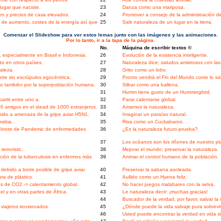
ugar que naciste.
23
Danza como una mariposa.
en y precios de casa elevados.
24
Promover a consejo de la administración d
de aumento, costes de la energía así que
25
Salir naturaleza de un lugar en la tierra.
Comenzar el Slideshow para ver estos lemas junto con las imágenes y las animaciones.
Por lo tanto, ir a la tapa de la página.
No.
Máquina de escribir textos ©
 especialmente en Brasil e Indonesia.
26
Evolución de la existencia inteligente.
to en otros países.
27
Naturaleza dice: saludos amistosos con las
aleza.
28
Grito como un lobo.
te sin escrúpulos egocéntrica.
29
Pronto vendrá el Fin del Mundo como lo s
ino también por la superpoblación humana.
30
Silbar como una ballena.
31
Humm tiene gusto de un Hummingbird.
artir entre uno a.
32
Parar calentarse global.
0 amigos en el stead de 1000 extranjeros.
33
Amamos la naturaleza.
ido a amenaza de la gripe aviar H5N1.
34
Imaginar un paraíso natural.
rabia.
35
Risa como un Cuckabaroo.
l brote de Pandemic de enfermedades
36
¿Es la naturaleza futuro-prueba?
37
Los océanos son los riñones de nuestro pl
erroristic.
38
Mejorar el mundo: preservar la naturaleza.
ción de la tuberculosis en enfermos más
39
Animar el control humano de la población.
ebido a brote posible de gripe aviar.
40
Preservar la sabana asoleada.
a de plástico.
41
Aullido como un Hyena feliz.
s de CO2 -> calentamiento global.
42
No hacer juegos malabares con la selva.
 y en otras partes de África.
43
Le naturaleza decir: ¡muchas gracias!
44
Buscador de la verdad, por favor, salvar la 
 viajeros tensionados.
45
¿Dónde puede la vida salvaje pura sobreviv
46
Usted puede encontrar la verdad en vida s