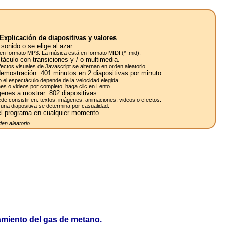
Explicación de diapositivas y valores
sonido o se elige al azar.
en formato MP3. La música está en formato MIDI (* .mid).
táculo con transiciones y / o multimedia.
efectos visuales de Javascript se alternan en orden aleatorio.
demostración:
401
minutos en 2
diapositivas
por minuto.
o el espectáculo depende de la velocidad elegida.
es o videos por completo, haga clic en Lento.
enes a mostrar:
802
diapositivas.
de consistir en: textos, imágenes, animaciones, videos o efectos.
una diapositiva se determina por casualidad.
l programa en cualquier momento ...
en aleatorio.
zamiento del gas de metano.