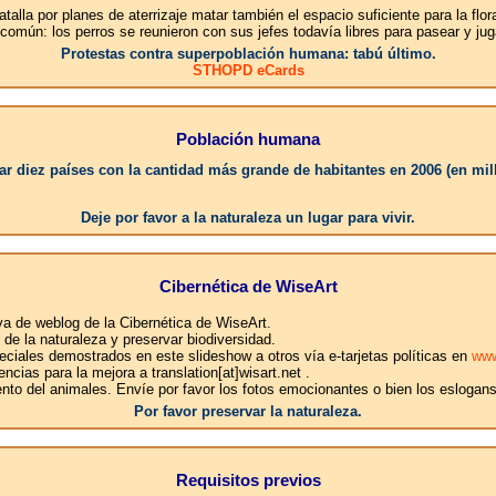
talla por planes de aterrizaje matar también el espacio suficiente para la flor
 común: los perros se reunieron con sus jefes todavía libres para pasear y j
Protestas contra superpoblación humana: tabú último.
STHOPD eCards
Población humana
r diez países con la cantidad más grande de habitantes en 2006 (en mil
1.Ch
Deje por favor a la naturaleza un lugar para vivir.
Cibernética de WiseArt
iva de weblog de la Cibernética de WiseArt.
e la naturaleza y preservar biodiversidad.
ciales demostrados en este slideshow a otros vía e-tarjetas políticas en
www
ncias para la mejora a translation[at]wisart.net .
ento del animales. Envíe por favor los fotos emocionantes o bien los eslogan
Por favor preservar la naturaleza.
Requisitos previos