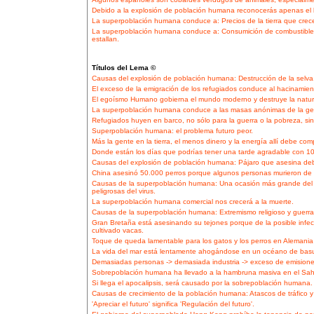
Debido a la explosión de población humana reconocerás apenas el l
La superpoblación humana conduce a: Precios de la tierra que crec
La superpoblación humana conduce a: Consumición de combustible 
estallan.
Títulos del Lema ©
Causas del explosión de población humana: Destrucción de la selva,
El exceso de la emigración de los refugiados conduce al hacinamien
El egoísmo Humano gobierna el mundo moderno y destruye la natur
La superpoblación humana conduce a las masas anónimas de la gen
Refugiados huyen en barco, no sólo para la guerra o la pobreza, s
Superpoblación humana: el problema futuro peor.
Más la gente en la tierra, el menos dinero y la energía allí debe comp
Donde están los días que podrías tener una tarde agradable con 10
Causas del explosión de población humana: Pájaro que asesina deb
China asesinó 50.000 perros porque algunos personas murieron de 
Causas de la superpoblación humana: Una ocasión más grande de
peligrosas del virus.
La superpoblación humana comercial nos crecerá a la muerte.
Causas de la superpoblación humana: Extremismo religioso y guerra t
Gran Bretaña está asesinando su tejones porque de la posible infec
cultivado vacas.
Toque de queda lamentable para los gatos y los perros en Alemania d
La vida del mar está lentamente ahogándose en un océano de basur
Demasiadas personas -> demasiada industria -> exceso de emisione
Sobrepoblación humana ha llevado a la hambruna masiva en el Sahel
Si llega el apocalipsis, será causado por la sobrepoblación humana.
Causas de crecimiento de la población humana: Atascos de tráfico y
'Apreciar el futuro' significa 'Regulación del futuro'.