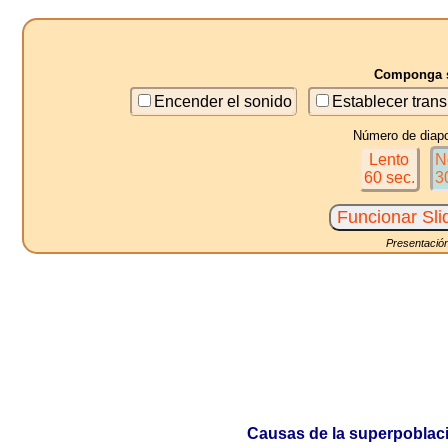
Componga s
Encender el sonido
Establecer trans
Número de diapo
Lento
N
60 sec.
3
Presentación
Causas de la superpoblació