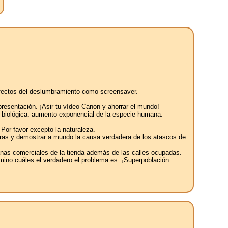
s efectos del deslumbramiento como screensaver.
 presentación. ¡Asir tu vídeo Canon y ahorrar el mundo!
al biológica: aumento exponencial de la especie humana.
 Por favor excepto la naturaleza.
reteras y demostrar a mundo la causa verdadera de los atascos de
tanas comerciales de la tienda además de las calles ocupadas.
amino cuáles el verdadero el problema es: ¡Superpoblación