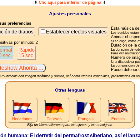
⇓
Clic aqui para inferior de página
⇓
Ajustes personales
us preferencias
Esta música de 
ición de diapos
Establecer efectos visuales
Los sonidos están 
Animar el espec
Si se elige, estos 
sitivas por minuto: 2
Duración de la 
ormal
Rápido
La duración de tod
Para ver animacion
0 sec.
15 sec.
Número de imág
Una diapositiva pue
La composición de 
Puede detener e
 multimedia con imagen dinámica y sonido, así como efectos especiales, presentados en ord
Otras lenguas
Nederlands
Deutsch
Français
English
Elija un idioma diferente para los ajustes y los consignas.
n humana: El derretir del permafrost siberiano, así el lan