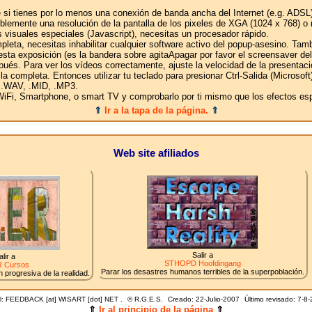
 si tienes por lo menos una conexión de banda ancha del Internet (e.g. ADSL)
eriblemente una resolución de la pantalla de los pixeles de XGA (1024 x 768) o 
 visuales especiales (Javascript), necesitas un procesador rápido.
pleta, necesitas inhabilitar cualquier software activo del popup-asesino. Tam
sta exposición (es la bandera sobre agitaApagar por favor el screensaver del 
pués. Para ver los vídeos correctamente, ajuste la velocidad de la presentac
talla completa. Entonces utilizar tu teclado para presionar Ctrl-Salida (Microso
 .WAV, .MID, .MP3.
iFi, Smartphone, o smart TV y comprobarlo por ti mismo que los efectos espe
⇑
Ir a la tapa de la página.
⇑
Web site afiliados
Salir a
alir a
STHOPD Hoofdingang
 Cursos
Parar los desastres humanos terribles de la superpoblación.
 progresiva de la realidad.
l: FEEDBACK [at] WISART [dot] NET .
©
R.G.E.S.
Creado: 22-Julio-2007
Último revisado:
7-8-
⇑
Ir al principio de la página
⇑