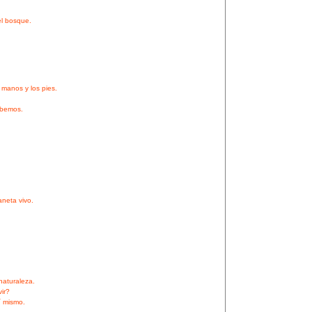
el bosque.
 manos y los pies.
abemos.
aneta vivo.
naturaleza.
ir?
í mismo.