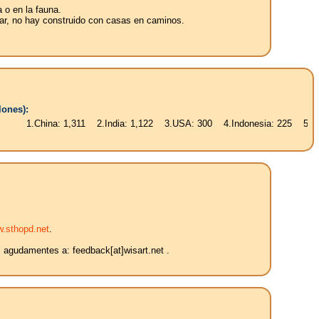
a o en la fauna.
ugar, no hay construido con casas en caminos.
lones):
ina: 1,311 2.India: 1,122 3.USA: 300 4.Indonesia: 225 5.Brasil: 187 6
.sthopd.net
.
s agudamentes a: feedback[at]wisart.net .