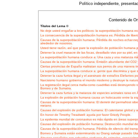
Político independiente, presentaci
Contenido de On
Títulos del Lema ©
No deje usted engañar a los políticos: la superpoblación humana 
La consecuencia de la superpoblación humana es: Pérdida de libert
Causas de la superpoblación humana: Pérdida de noches echar-negr
alrededor de nosotros.
Usted tiene razón, así que pare la explosión de población humana pa
Detener la cruel masacre de las focas, desollado vivo por su piel, en
La superpoblación humana conduce a: Una caza y una matanza más 
Causas de la superpoblación humana: Emisión abundante del CO2 y d
Ciertas provincias de España maltratan sus perros de una manera t
La superpoblación humana conduce a: gente que discrimina y que
Detener la caza furtiva ilegal y el asesinato de extraños Elefantes por
Narcisismo humano gobierna el mundo moderno y destruye la natura
La registración ilegal cerca mafia-como cuadrillas está destruyendo
Borneo y de Sumatra.
Detener la caza furtiva y la matanza de especies animales raras en Á
La explosión de población humana causa un holocausto entre la esp
Causas de la superpoblación humana: El derretir del permafrost sibe
metano.
Causas del explosión de población humana: El calentarse global y así 
En honor de Timothy Treadwell: ayuda por favor Grizzly People.
La epidemia mundial de coronavirus es más rápida en áreas superp
Causas del explosión de población humana: Destrucción mundial de 
Causas de la superpoblación humana: Pérdida de silencio del tranqu
Borneo y Sumatra están exterminando su Orang salvaje pasado Uta
Algunos españoles son cobardes verdugos de animales, especialmen