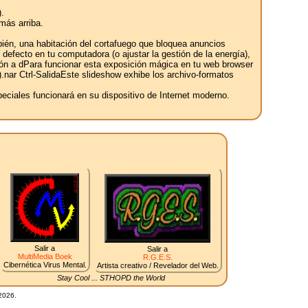
.
más arriba.
bién, una habitación del cortafuego que bloquea anuncios
defecto en tu computadora (o ajustar la gestión de la energía),
ión a dPara funcionar esta exposición mágica en tu web browser
ft).nar Ctrl-SalidaEste slideshow exhibe los archivo-formatos
ciales funcionará en su dispositivo de Internet moderno.
Salir a
Salir a
MultiMedia Boek
R.G.E.S.
Cibernética Virus Mental.
Artista creativo / Revelador del Web.
Stay Cool ... STHOPD the World
2026.