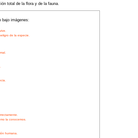
ón total de la flora y de la fauna.
o bajo imágenes:
vive.
eligro de la especie.
mal.
.
ncia.
.
orrectamente.
 como la conocemos.
ción humana.