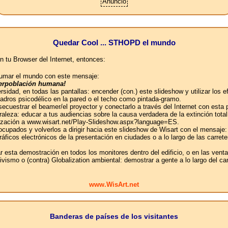
Anuncio
Quedar Cool ... STHOPD el mundo
n tu Browser del Internet, entonces:
abrumar el mundo con este mensaje:
uperpoblación humana!
ersidad, en todas las pantallas: encender (con.) este slideshow y utilizar lo
uadros psicodélico en la pared o el techo como pintada-gramo.
 secuestrar el beamer/el proyector y conectarlo a través del Internet con esta
aleza: educar a tus audiencias sobre la causa verdadera de la extinción tot
ganización a www.wisart.net/Play-Slideshow.aspx?language=ES.
 ocupados y volverlos a dirigir hacia este slideshow de Wisart con el mensaje:
 gráficos electrónicos de la presentación en ciudades o a lo largo de las car
ar esta demostración en todos los monitores dentro del edificio, o en las ven
ivismo o (contra) Globalization ambiental: demostrar a gente a lo largo del c
www.WisArt.net
Banderas de países de los visitantes