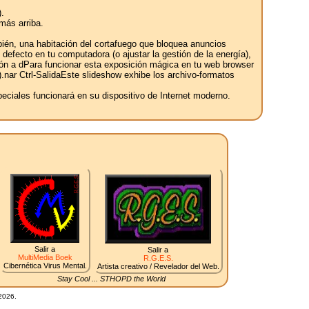
.
más arriba.
bién, una habitación del cortafuego que bloquea anuncios
defecto en tu computadora (o ajustar la gestión de la energía),
ión a dPara funcionar esta exposición mágica en tu web browser
ft).nar Ctrl-SalidaEste slideshow exhibe los archivo-formatos
ciales funcionará en su dispositivo de Internet moderno.
Salir a
Salir a
MultiMedia Boek
R.G.E.S.
Cibernética Virus Mental.
Artista creativo / Revelador del Web.
Stay Cool ... STHOPD the World
2026.