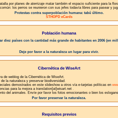
talla por planes de aterrizaje matar también el espacio suficiente para la flor
 común: los perros se reunieron con sus jefes todavía libres para pasear y j
Protestas contra superpoblación humana: tabú último.
STHOPD eCards
Población humana
r diez países con la cantidad más grande de habitantes en 2006 (en mil
1
Deje por favor a la naturaleza un lugar para vivir.
Cibernética de WiseArt
iva de weblog de la Cibernética de WiseArt.
e la naturaleza y preservar biodiversidad.
ciales demostrados en este slideshow a otros vía e-tarjetas políticas en
www
ncias para la mejora a translation[at]wisart.net .
ento del animales. Envíe por favor los fotos emocionantes o bien los eslogan
Por favor preservar la naturaleza.
Requisitos previos