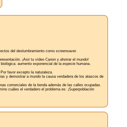
s efectos del deslumbramiento como screensaver.
 presentación. ¡Asir tu vídeo Canon y ahorrar el mundo!
al biológica: aumento exponencial de la especie humana.
 Por favor excepto la naturaleza.
reteras y demostrar a mundo la causa verdadera de los atascos de
tanas comerciales de la tienda además de las calles ocupadas.
amino cuáles el verdadero el problema es: ¡Superpoblación