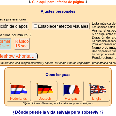
⇓
Clic aqui para inferior de página
⇓
Ajustes personales
us preferencias
Esta música de 
ición de diapos
Establecer efectos visuales
Los sonidos están 
Animar el espec
Si se elige, estos 
sitivas por minuto: 2
Duración de la 
ormal
Rápido
La duración de tod
Para ver animacion
0 sec.
15 sec.
Número de imág
Una diapositiva pue
La composición de 
Puede detener e
 multimedia con imagen dinámica y sonido, así como efectos especiales, presentados en ord
Otras lenguas
Nederlands
Deutsch
Français
English
Elija un idioma diferente para los ajustes y los consignas.
¿Dónde puede la vida salvaje pura sobrevivir?