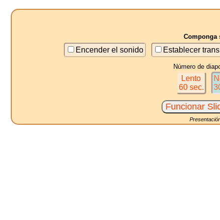
Componga s
Encender el sonido
Establecer trans
Número de diapo
Lento
N
60 sec.
3
Presentación