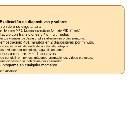
Explicación de diapositivas y valores
sonido o se elige al azar.
en formato MP3. La música está en formato MIDI (* .mid).
táculo con transiciones y / o multimedia.
efectos visuales de Javascript se alternan en orden aleatorio.
demostración:
401
minutos en 2
diapositivas
por minuto.
o el espectáculo depende de la velocidad elegida.
es o videos por completo, haga clic en Lento.
enes a mostrar:
802
diapositivas.
de consistir en: textos, imágenes, animaciones, videos o efectos.
una diapositiva se determina por casualidad.
l programa en cualquier momento ...
en aleatorio.