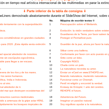
ón en tiempo real artística internacional de las multimedias en parar la extinci
⇓ Parte inferior de la tabla de consigna ⇓
eLiners demostrado aleatoriamente durante el SlideShow del Internet, sobre 
No.
Máquina de escribir textos ©
ruido lentamente con la superpoblación
1
Preocupación sobre el Wetlands.
leza.
2
Evolución: la visión verdadero sobre existe
3
Guardianes de la Tierra, por favor salven l
itos convirtiéndose en grandes ciudades
4
Proteger el Permafrost puro.
para 2020. ¡Esta rápida sexta extinción
5
Guardián de la paz, ahora por favor la natu
6
Silbar como una ballena.
ad spacial alrededor de nosotros.
7
Conformarte por favor con acto puesto en p
te sin escrúpulos egocéntrica.
8
Grito como un lobo.
ble para llegar a ser escaso.
9
Copyright RGES.
10
Charla como un palo.
a.
11
La naturaleza necesita su amor.
era de los ríos y de los mares.
12
Enviar un eCard en www.STHOPD.net.
r los seres humanos.
13
llorando naturaleza, muriendo naturaleza.
frica, India e Indonesia.
14
Funcionar como un Cheetah.
o al otro.
15
Perdí mi religión y encontré la verdad.
al alrededor de ti.
16
Ecstasy de Entoptic = arte del cerebro.
 del mar que destruyen ecosistemas del
17
REHOPE el futuro.
 presuntos cuernos medicinales.
18
Advertencia del Futuro.
ido a amenaza de la gripe aviar H5N1.
19
Imaginar un paraíso natural.
 rápidamente los bosques tropicales de
20
Soy orgulloso ayudar a la naturaleza.