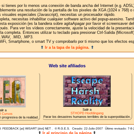
 si tienes por lo menos una conexión de banda ancha del Internet (e.g. ADSL)
eriblemente una resolución de la pantalla de los pixeles de XGA (1024 x 768) o 
 visuales especiales (Javascript), necesitas un procesador rápido.
pleta, necesitas inhabilitar cualquier software activo del popup-asesino. Tam
sta exposición (es la bandera sobre agitaApagar por favor el screensaver del 
pués. Para ver los vídeos correctamente, ajuste la velocidad de la presentac
talla completa. Entonces utilizar tu teclado para presionar Ctrl-Salida (Microso
 .WAV, .MID, .MP3.
iFi, Smartphone, o smart TV y comprobarlo por ti mismo que los efectos espe
⇑
Ir a la tapa de la página.
⇑
Web site afiliados
Salir a
alir a
STHOPD Hoofdingang
 Cursos
Parar los desastres humanos terribles de la superpoblación.
 progresiva de la realidad.
l: FEEDBACK [at] WISART [dot] NET .
©
R.G.E.S.
Creado: 22-Julio-2007
Último revisado:
7-8-
⇑
Ir al principio de la página
⇑