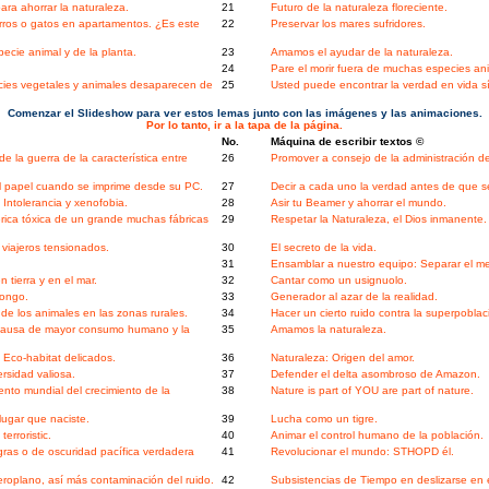
ra ahorrar la naturaleza.
21
Futuro de la naturaleza floreciente.
rros o gatos en apartamentos. ¿Es este
22
Preservar los mares sufridores.
ecie animal y de la planta.
23
Amamos el ayudar de la naturaleza.
24
Pare el morir fuera de muchas especies an
ecies vegetales y animales desaparecen de
25
Usted puede encontrar la verdad en vida s
Comenzar el Slideshow para ver estos lemas junto con las imágenes y las animaciones.
Por lo tanto, ir a la tapa de la página.
No.
Máquina de escribir textos ©
 la guerra de la característica entre
26
Promover a consejo de la administración d
l papel cuando se imprime desde su PC.
27
Decir a cada uno la verdad antes de que 
ntolerancia y xenofobia.
28
Asir tu Beamer y ahorrar el mundo.
ica tóxica de un grande muchas fábricas
29
Respetar la Naturaleza, el Dios inmanente.
 viajeros tensionados.
30
El secreto de la vida.
31
Ensamblar a nuestro equipo: Separar el m
tierra y en el mar.
32
Cantar como un usignuolo.
Congo.
33
Generador al azar de la realidad.
de los animales en las zonas rurales.
34
Hacer un cierto ruido contra la superpobla
 a causa de mayor consumo humano y la
35
Amamos la naturaleza.
Eco-habitat delicados.
36
Naturaleza: Origen del amor.
rsidad valiosa.
37
Defender el delta asombroso de Amazon.
to mundial del crecimiento de la
38
Nature is part of YOU are part of nature.
ugar que naciste.
39
Lucha como un tigre.
erroristic.
40
Animar el control humano de la población.
as o de oscuridad pacífica verdadera
41
Revolucionar el mundo: STHOPD él.
roplano, así más contaminación del ruido.
42
Subsistencias de Tiempo en deslizarse en e