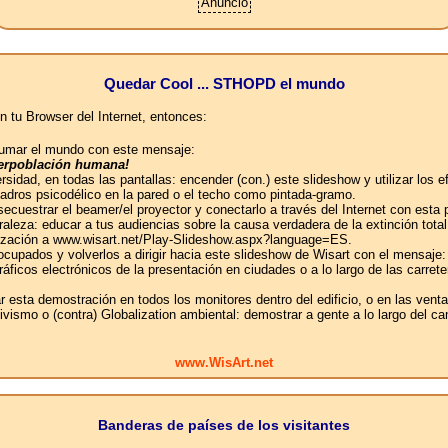
Anuncio
Quedar Cool ... STHOPD el mundo
n tu Browser del Internet, entonces:
abrumar el mundo con este mensaje:
uperpoblación humana!
ersidad, en todas las pantallas: encender (con.) este slideshow y utilizar lo
uadros psicodélico en la pared o el techo como pintada-gramo.
 secuestrar el beamer/el proyector y conectarlo a través del Internet con esta
aleza: educar a tus audiencias sobre la causa verdadera de la extinción tot
ganización a www.wisart.net/Play-Slideshow.aspx?language=ES.
 ocupados y volverlos a dirigir hacia este slideshow de Wisart con el mensaje:
 gráficos electrónicos de la presentación en ciudades o a lo largo de las car
ar esta demostración en todos los monitores dentro del edificio, o en las ven
ivismo o (contra) Globalization ambiental: demostrar a gente a lo largo del c
www.WisArt.net
Banderas de países de los visitantes