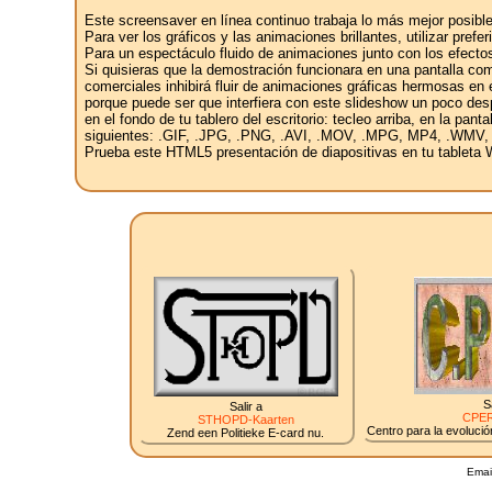
Este screensaver en línea continuo trabaja lo más mejor posible
Para ver los gráficos y las animaciones brillantes, utilizar pref
Para un espectáculo fluido de animaciones junto con los efectos
Si quisieras que la demostración funcionara en una pantalla com
comerciales inhibirá fluir de animaciones gráficas hermosas en e
porque puede ser que interfiera con este slideshow un poco des
en el fondo de tu tablero del escritorio: tecleo arriba, en la pan
siguientes: .GIF, .JPG, .PNG, .AVI, .MOV, .MPG, MP4, .WMV,
Prueba este HTML5 presentación de diapositivas en tu tableta W
S
Salir a
CPER
STHOPD-Kaarten
Centro para la evolución
Zend een Politieke E-card nu.
Emai