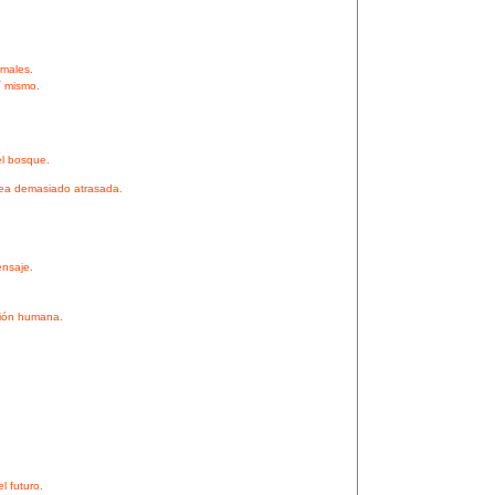
imales.
í mismo.
el bosque.
sea demasiado atrasada.
ensaje.
ción humana.
l futuro.