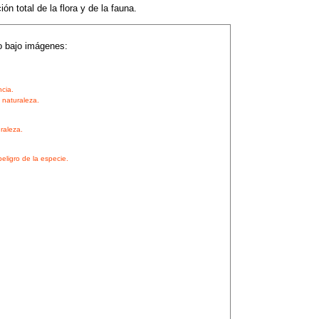
ón total de la flora y de la fauna.
o bajo imágenes:
ncia.
a naturaleza.
raleza.
eligro de la especie.