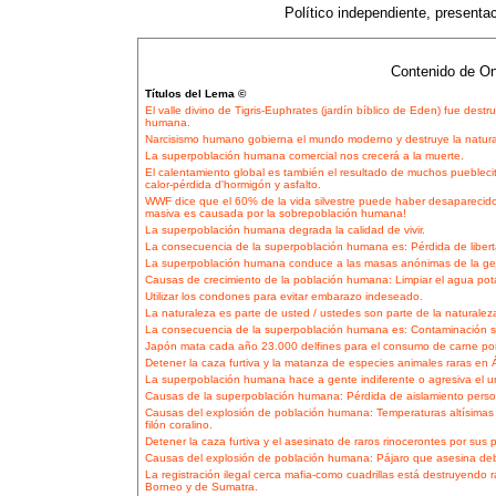
Político independiente, presentaci
Contenido de On
Títulos del Lema ©
El valle divino de Tigris-Euphrates (jardín bíblico de Eden) fue dest
humana.
Narcisismo humano gobierna el mundo moderno y destruye la natura
La superpoblación humana comercial nos crecerá a la muerte.
El calentamiento global es también el resultado de muchos pueblec
calor-pérdida d'hormigón y asfalto.
WWF dice que el 60% de la vida silvestre puede haber desaparecido 
masiva es causada por la sobrepoblación humana!
La superpoblación humana degrada la calidad de vivir.
La consecuencia de la superpoblación humana es: Pérdida de libert
La superpoblación humana conduce a las masas anónimas de la gen
Causas de crecimiento de la población humana: Limpiar el agua pota
Utilizar los condones para evitar embarazo indeseado.
La naturaleza es parte de usted / ustedes son parte de la naturalez
La consecuencia de la superpoblación humana es: Contaminación sev
Japón mata cada año 23.000 delfines para el consumo de carne po
Detener la caza furtiva y la matanza de especies animales raras en Á
La superpoblación humana hace a gente indiferente o agresiva el un
Causas de la superpoblación humana: Pérdida de aislamiento person
Causas del explosión de población humana: Temperaturas altísimas
filón coralino.
Detener la caza furtiva y el asesinato de raros rinocerontes por sus
Causas del explosión de población humana: Pájaro que asesina deb
La registración ilegal cerca mafia-como cuadrillas está destruyendo
Borneo y de Sumatra.