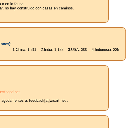
a o en la fauna.
ugar, no hay construido con casas en caminos.
lones):
.China: 1,311 2.India: 1,122 3.USA: 300 4.Indonesia: 225 5.Brasil: 18
.sthopd.net
.
s agudamentes a: feedback[at]wisart.net .