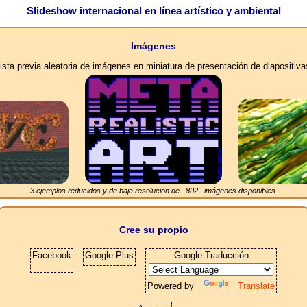
Slideshow internacional en línea artístico y ambiental
Imágenes
ista previa aleatoria de imágenes en miniatura de presentación de diapositiva
3 ejemplos reducidos y de baja resolución de
802
imágenes disponibles.
Cree su propio
Facebook
Google Plus
Google Traducción
Powered by
Translate