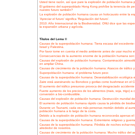
Usted tiene razón, así que pare la explosión de población humana pa
El gobierno del superpoblado Hong Kong prohíbe la tenencia de pe
nuestro futuro también?
La explosión de población humana causa un holocausto entre la esp
'Apreciar el futuro' significa 'Regulación del futuro'.
2010: Año Internacional de la Biodiversidad. ONU dice que las esp
la expansión urbana y agrícola.
Títulos del Lema ©
Causas de la superpoblación humana: Tierra escasa del excedente de
Israel y Palestina.
Por favor tome en cuenta el medio ambiente antes de usar mucho e
Consecuencias de la aumento enorme de la población humana son: I
Causas del explosión de población humana: Contaminación atmosfér
en ampliar China.
Causas de crecimiento de la población humana: Atascos de tráfico y
Superpoblación humana: el problema futuro peor.
Causas de la superpoblación humana: Desestabilización ecológica en 
Zaire está asesinando su Bonobos y gorilas como bushmeat en el 
El aumento del tráfico presuroso provoca del desgraciado accidente 
Fuerte aumento de los precios de los alimentos (mais, soja, trigo)
conversión a bio-combustible.
Causas del explosión de población humana: Destrucción mundial de 
El aumento de población humana rápido causa la pérdida de biodive
Durante un Tsunami, cada vez más personas morirán debido al aumen
población humana a lo largo de la costa.
Debido a la explosión de población humana reconocerás apenas el l
Causas de la superpoblación humana: Extremismo religioso y guerra t
Causas de la superpoblación humana: Pérdida de noches echar-negr
alrededor de nosotros.
Causas de crecimiento de la población humana: Mucho tráfico del ae